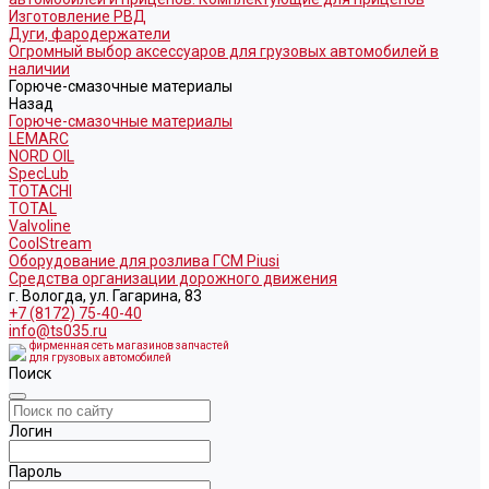
Изготовление РВД
Дуги, фародержатели
Огромный выбор аксессуаров для грузовых автомобилей в
наличии
Горюче-смазочные материалы
Назад
Горюче-смазочные материалы
LEMARC
NORD OIL
SpecLub
TOTACHI
TOTAL
Valvoline
CoolStream
Оборудование для розлива ГСМ Piusi
Средства организации дорожного движения
г. Вологда, ул. Гагарина, 83
+7 (8172) 75-40-40
info@ts035.ru
фирменная сеть магазинов запчастей
для грузовых автомобилей
Поиск
Логин
Пароль