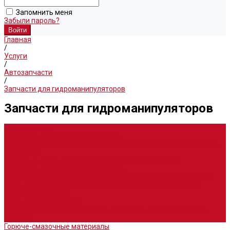
Запомнить меня
Забыли пароль?
Главная
/
Услуги
/
Автозапчасти
/
Запчасти для гидроманипуляторов
Запчасти для гидроманипуляторов
Автозапчасти
Запчасти для европейских машин
Запчасти для автомобилей китайского производства SITRAK и
HOWO T5G
Запасные части для автомобилей семейства УРАЛ
Запчасти для гидроманипуляторов
Запчасти к сортиметовозному оборудованию ( надстройкам)
автомобилей и прицепов. Комплектующие для прицепов
Изготовление РВД
Дуги, фародержатели
Огромный выбор аксессуаров для грузовых автомобилей в
наличии
Горюче-смазочные материалы