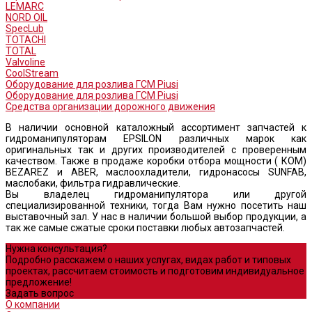
LEMARC
NORD OIL
SpecLub
TOTACHI
TOTAL
Valvoline
CoolStream
Оборудование для розлива ГСМ Piusi
Оборудование для розлива ГСМ Piusi
Средства организации дорожного движения
В наличии основной каталожный ассортимент запчастей к
гидроманипуляторам EPSILON различных марок как
оригинальных так и других производителей с проверенным
качеством. Также в продаже коробки отбора мощности ( КОМ)
BEZAREZ и ABER, маслоохладители, гидронасосы SUNFAB,
маслобаки, фильтра гидравлические.
Вы владелец гидроманипулятора или другой
специализированной техники, тогда Вам нужно посетить наш
выставочный зал. У нас в наличии большой выбор продукции, а
так же самые сжатые сроки поставки любых автозапчастей.
Нужна консультация?
Подробно расскажем о наших услугах, видах работ и типовых
проектах, рассчитаем стоимость и подготовим индивидуальное
предложение!
Задать вопрос
О компании