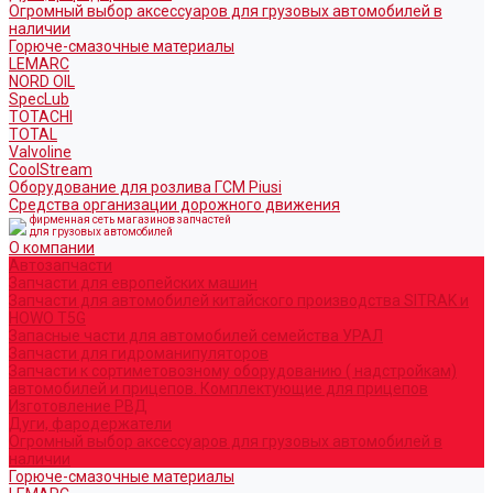
Огромный выбор аксессуаров для грузовых автомобилей в
наличии
Горюче-смазочные материалы
LEMARC
NORD OIL
SpecLub
TOTACHI
TOTAL
Valvoline
CoolStream
Оборудование для розлива ГСМ Piusi
Средства организации дорожного движения
фирменная сеть магазинов запчастей
для грузовых автомобилей
О компании
Автозапчасти
Запчасти для европейских машин
Запчасти для автомобилей китайского производства SITRAK и
HOWO T5G
Запасные части для автомобилей семейства УРАЛ
Запчасти для гидроманипуляторов
Запчасти к сортиметовозному оборудованию ( надстройкам)
автомобилей и прицепов. Комплектующие для прицепов
Изготовление РВД
Дуги, фародержатели
Огромный выбор аксессуаров для грузовых автомобилей в
наличии
Горюче-смазочные материалы