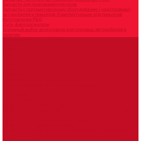
Запчасти для гидроманипуляторов
Запчасти к сортиметовозному оборудованию ( надстройкам)
автомобилей и прицепов. Комплектующие для прицепов
Изготовление РВД
Дуги, фародержатели
Огромный выбор аксессуаров для грузовых автомобилей в
наличии
Горюче-смазочные материалы
LEMARC
NORD OIL
SpecLub
TOTACHI
TOTAL
Valvoline
CoolStream
Оборудование для розлива ГСМ Piusi
Средства организации дорожного движения
...
О компании
Автозапчасти
Запчасти для европейских машин
Запчасти для автомобилей китайского производства SITRAK и
HOWO T5G
Запасные части для автомобилей семейства УРАЛ
Запчасти для гидроманипуляторов
Запчасти к сортиметовозному оборудованию ( надстройкам)
автомобилей и прицепов. Комплектующие для прицепов
Изготовление РВД