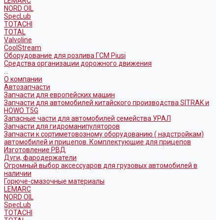
LEMARC
NORD OIL
SpecLub
TOTACHI
TOTAL
Valvoline
CoolStream
Оборудование для розлива ГСМ Piusi
Средства организации дорожного движения
...
О компании
Автозапчасти
Запчасти для европейских машин
Запчасти для автомобилей китайского производства SITRAK и
HOWO T5G
Запасные части для автомобилей семейства УРАЛ
Запчасти для гидроманипуляторов
Запчасти к сортиметовозному оборудованию ( надстройкам)
автомобилей и прицепов. Комплектующие для прицепов
Изготовление РВД
Дуги, фародержатели
Огромный выбор аксессуаров для грузовых автомобилей в
наличии
Горюче-смазочные материалы
LEMARC
NORD OIL
SpecLub
TOTACHI