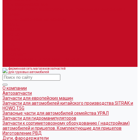
Дуги, фародержатели
Огромный выбор аксессуаров для грузовых автомобилей в
наличии
Горюче-смазочные материалы
LEMARC
NORD OIL
SpecLub
TOTACHI
TOTAL
Valvoline
CoolStream
Оборудование для розлива ГСМ Piusi
Средства организации дорожного движения
фирменная сеть магазинов запчастей
для грузовых автомобилей
О компании
Автозапчасти
Запчасти для европейских машин
Запчасти для автомобилей китайского производства SITRAK и
HOWO T5G
Запасные части для автомобилей семейства УРАЛ
Запчасти для гидроманипуляторов
Запчасти к сортиметовозному оборудованию ( надстройкам)
автомобилей и прицепов. Комплектующие для прицепов
Изготовление РВД
Дуги, фародержатели