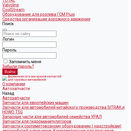
TOTAL
Valvoline
CoolStream
Оборудование для розлива ГСМ Piusi
Средства организации дорожного движения
Поиск
Логин
Пароль
Запомнить меня
Забыли пароль?
фирменная сеть магазинов запчастей
для грузовых автомобилей
О компании
Автозапчасти
Назад
Автозапчасти
Запчасти для европейских машин
Запчасти для автомобилей китайского производства SITRAK и
HOWO T5G
Запасные части для автомобилей семейства УРАЛ
Запчасти для гидроманипуляторов
Запчасти к сортиметовозному оборудованию ( надстройкам)
автомобилей и прицепов. Комплектующие для прицепов