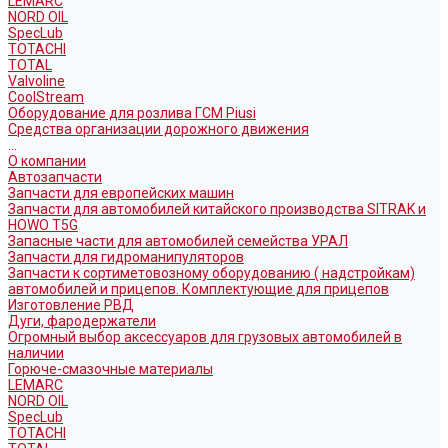
LEMARC
NORD OIL
SpecLub
TOTACHI
TOTAL
Valvoline
CoolStream
Оборудование для розлива ГСМ Piusi
Средства организации дорожного движения
...
О компании
Автозапчасти
Запчасти для европейских машин
Запчасти для автомобилей китайского производства SITRAK и
HOWO T5G
Запасные части для автомобилей семейства УРАЛ
Запчасти для гидроманипуляторов
Запчасти к сортиметовозному оборудованию ( надстройкам)
автомобилей и прицепов. Комплектующие для прицепов
Изготовление РВД
Дуги, фародержатели
Огромный выбор аксессуаров для грузовых автомобилей в
наличии
Горюче-смазочные материалы
LEMARC
NORD OIL
SpecLub
TOTACHI