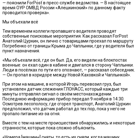
— пояснили ForPost в пресс-службе ведомства. — В настоящее
время ОУР ОМВД России «Алешкинский» по данному факту
проводится проверка».
Мы объехали всё
Тем временем коллеги пропавшего водителя проводят
собственные поисковые мероприятия. Как рассказал ForPost
Анатолий Цуркин, он лично с товарищами проехал по маршруту
Погребенко от границы Крыма до Чаплынки, где у водителя был
пункт назначения.
«Мы объехали всё, где он был. Да, его видели на блокпостах
военные: он ехал один в кабине и двигался в сторону Чаплынки.
Люди в посёлках по пути его опознают, — рассказал собеседник.
— Он пропал в коридоре между Новой Каховкой и Чаплынкой».
При этом на машине, в которой Игорь перевозил груз, был
установлен датчик слежения ГЛОНАСС, который каждые три
минуты отправлял сигнал о своём местонахождении.
Последнюю информацию прибор передал 9 ноября в 14:30.
Осмотрев лесополосу, где сгорел транспорт, Анатолий Цуркин
предположил, что датчик работал до тех пор, пока у него не
пропало питание из-за огня.
Вместе с тем на месте происшествия обнаружились и некоторые
странности, которые пока сложно объяснить.
«Номера [машины] сняты, то есть их сняли, когда машину