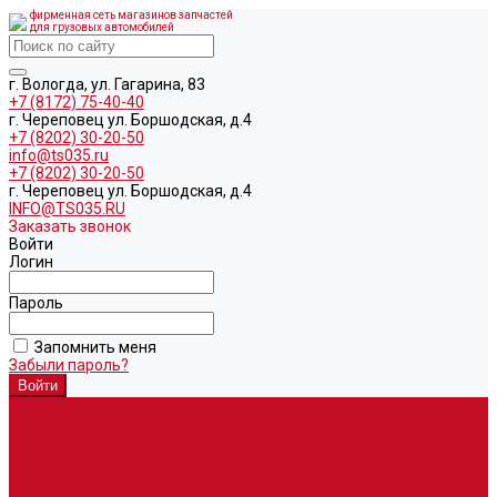
фирменная сеть магазинов запчастей
для грузовых автомобилей
г. Вологда, ул. Гагарина, 83
+7 (8172) 75-40-40
г. Череповец ул. Боршодская, д.4
+7 (8202) 30-20-50
info@ts035.ru
+7 (8202) 30-20-50
г. Череповец ул. Боршодская, д.4
INFO@TS035.RU
Заказать звонок
Войти
Логин
Пароль
Запомнить меня
Забыли пароль?
О компании
Автозапчасти
Запчасти для европейских машин
Запчасти для автомобилей китайского производства SITRAK и
HOWO T5G
Запасные части для автомобилей семейства УРАЛ