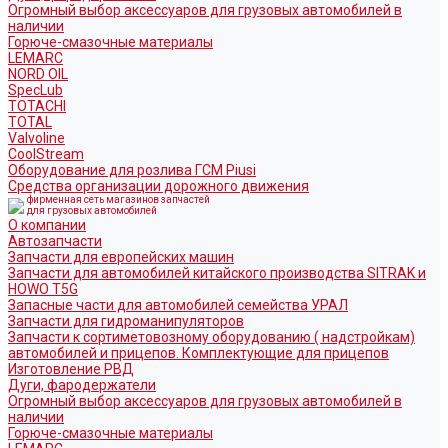
Огромный выбор аксессуаров для грузовых автомобилей в
наличии
Горюче-смазочные материалы
LEMARC
NORD OIL
SpecLub
TOTACHI
TOTAL
Valvoline
CoolStream
Оборудование для розлива ГСМ Piusi
Средства организации дорожного движения
фирменная сеть магазинов запчастей
для грузовых автомобилей
О компании
Автозапчасти
Запчасти для европейских машин
Запчасти для автомобилей китайского производства SITRAK и
HOWO T5G
Запасные части для автомобилей семейства УРАЛ
Запчасти для гидроманипуляторов
Запчасти к сортиметовозному оборудованию ( надстройкам)
автомобилей и прицепов. Комплектующие для прицепов
Изготовление РВД
Дуги, фародержатели
Огромный выбор аксессуаров для грузовых автомобилей в
наличии
Горюче-смазочные материалы