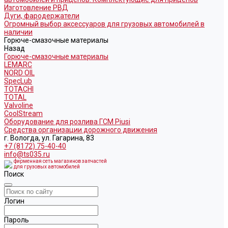
Изготовление РВД
Дуги, фародержатели
Огромный выбор аксессуаров для грузовых автомобилей в
наличии
Горюче-смазочные материалы
Назад
Горюче-смазочные материалы
LEMARC
NORD OIL
SpecLub
TOTACHI
TOTAL
Valvoline
CoolStream
Оборудование для розлива ГСМ Piusi
Средства организации дорожного движения
г. Вологда, ул. Гагарина, 83
+7 (8172) 75-40-40
info@ts035.ru
фирменная сеть магазинов запчастей
для грузовых автомобилей
Поиск
Логин
Пароль