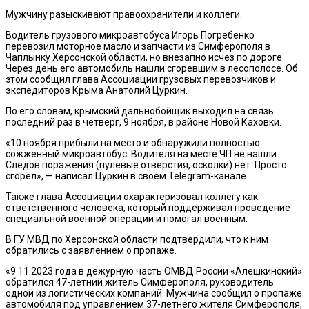
Мужчину разыскивают правоохранители и коллеги.
Водитель грузового микроавтобуса Игорь Погребенко
перевозил моторное масло и запчасти из Симферополя в
Чаплынку Херсонской области, но внезапно исчез по дороге.
Через день его автомобиль нашли сгоревшим в лесополосе. Об
этом сообщил глава Ассоциации грузовых перевозчиков и
экспедиторов Крыма Анатолий Цуркин.
По его словам, крымский дальнобойщик выходил на связь
последний раз в четверг, 9 ноября, в районе Новой Каховки.
«10 ноября прибыли на место и обнаружили полностью
сожжённый микроавтобус. Водителя на месте ЧП не нашли.
Следов поражения (пулевые отверстия, осколки) нет. Просто
сгорел», — написал Цуркин в своём Telegram-канале.
Также глава Ассоциации охарактеризовал коллегу как
ответственного человека, который поддерживал проведение
специальной военной операции и помогал военным.
В ГУ МВД по Херсонской области подтвердили, что к ним
обратились с заявлением о пропаже.
«9.11.2023 года в дежурную часть ОМВД России «Алешкинский»
обратился 47-летний житель Симферополя, руководитель
одной из логистических компаний. Мужчина сообщил о пропаже
автомобиля под управлением 37-летнего жителя Симферополя,