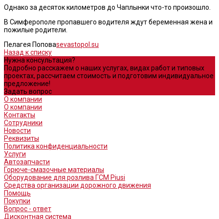
Однако за десяток километров до Чаплынки что-то произошло.
В Симферополе пропавшего водителя ждут беременная жена и
пожилые родители.
Пелагея Попова
sevastopol.su
Назад к списку
Нужна консультация?
Подробно расскажем о наших услугах, видах работ и типовых
проектах, рассчитаем стоимость и подготовим индивидуальное
предложение!
Задать вопрос
О компании
О компании
Контакты
Сотрудники
Новости
Реквизиты
Политика конфиденциальности
Услуги
Автозапчасти
Горюче-смазочные материалы
Оборудование для розлива ГСМ Piusi
Средства организации дорожного движения
Помощь
Покупки
Вопрос - ответ
Дисконтная система