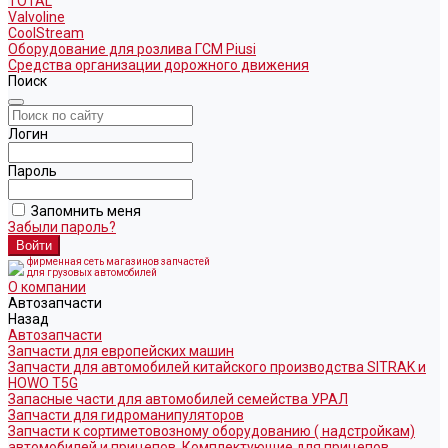
TOTAL
Valvoline
CoolStream
Оборудование для розлива ГСМ Piusi
Средства организации дорожного движения
Поиск
Логин
Пароль
Запомнить меня
Забыли пароль?
фирменная сеть магазинов запчастей
для грузовых автомобилей
О компании
Автозапчасти
Назад
Автозапчасти
Запчасти для европейских машин
Запчасти для автомобилей китайского производства SITRAK и
HOWO T5G
Запасные части для автомобилей семейства УРАЛ
Запчасти для гидроманипуляторов
Запчасти к сортиметовозному оборудованию ( надстройкам)
автомобилей и прицепов. Комплектующие для прицепов