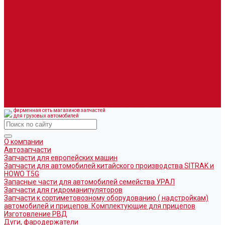
Дуги, фародержатели
Огромный выбор аксессуаров для грузовых автомобилей в
наличии
Горюче-смазочные материалы
LEMARC
NORD OIL
SpecLub
TOTACHI
TOTAL
Valvoline
CoolStream
Оборудование для розлива ГСМ Piusi
Средства организации дорожного движения
фирменная сеть магазинов запчастей
для грузовых автомобилей
О компании
Автозапчасти
Запчасти для европейских машин
Запчасти для автомобилей китайского производства SITRAK и
HOWO T5G
Запасные части для автомобилей семейства УРАЛ
Запчасти для гидроманипуляторов
Запчасти к сортиметовозному оборудованию ( надстройкам)
автомобилей и прицепов. Комплектующие для прицепов
Изготовление РВД
Дуги, фародержатели