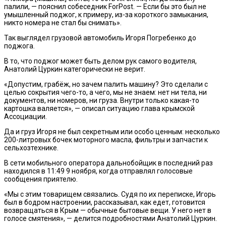
палили, — пояснил собеседник ForPost. — Если бы это был не
умышленный поджог, к примеру, из-за короткого замыкания,
никто номера не стал бы снимать».
Так выглядел грузовой автомобиль Игоря Погребенко до
поджога.
В то, что поджог может быть делом рук самого водителя,
Анатолий Цуркин категорически не верит.
«Допустим, грабёж, но зачем палить машину? Это сделали с
целью сокрытия чего-то, а чего, мы не знаем: нет ни тела, ни
документов, ни номеров, ни груза. Внутри только какая-то
картошка валяется», — описал ситуацию глава крымской
Ассоциации.
Да и груз Игоря не был секретным или особо ценным: несколько
200-литровых бочек моторного масла, фильтры и запчасти к
сельхозтехнике.
В сети мобильного оператора дальнобойщик в последний раз
находился в 11:49 9 ноября, когда отправлял голосовые
сообщения приятелю.
«Мы с этим товарищем связались. Судя по их переписке, Игорь
был в бодром настроении, рассказывал, как едет, готовится
возвращаться в Крым — обычные бытовые вещи. У него нет в
голосе смятения», — делится подробностями Анатолий Цуркин.