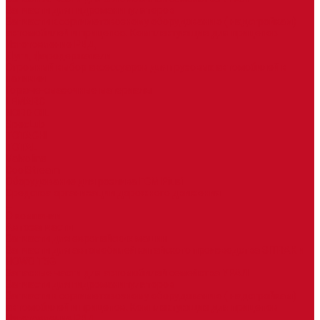
Запчасти для гидроманипуляторов
Запчасти к сортиметовозному оборудованию ( надстройкам)
автомобилей и прицепов. Комплектующие для прицепов
Изготовление РВД
Дуги, фародержатели
Огромный выбор аксессуаров для грузовых автомобилей в
наличии
Горюче-смазочные материалы
LEMARC
NORD OIL
SpecLub
TOTACHI
TOTAL
Valvoline
CoolStream
Оборудование для розлива ГСМ Piusi
Средства организации дорожного движения
...
О компании
Автозапчасти
Запчасти для европейских машин
Запчасти для автомобилей китайского производства SITRAK и
HOWO T5G
Запасные части для автомобилей семейства УРАЛ
Запчасти для гидроманипуляторов
Запчасти к сортиметовозному оборудованию ( надстройкам)
автомобилей и прицепов. Комплектующие для прицепов
Изготовление РВД