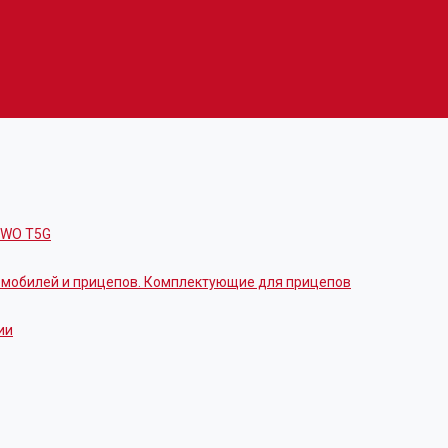
OWO T5G
томобилей и прицепов. Комплектующие для прицепов
ии