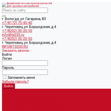
фирменная сеть магазинов запчастей
для грузовых автомобилей
г. Вологда, ул. Гагарина, 83
+7 (8172) 75-40-40
г. Череповец ул. Боршодская, д.4
+7 (8202) 30-20-50
info@ts035.ru
+7 (8202) 30-20-50
г. Череповец ул. Боршодская, д.4
INFO@TS035.RU
Заказать звонок
Войти
Логин
Пароль
Запомнить меня
Забыли пароль?
О компании
Автозапчасти
Запчасти для европейских машин
Запчасти для автомобилей китайского производства SITRAK и H
Запасные части для автомобилей семейства УРАЛ
Запчасти для гидроманипуляторов