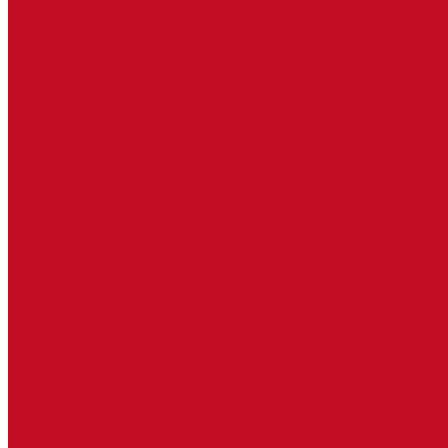
Запчасти к сортиметовозному оборудованию ( надстройкам) ав
Изготовление РВД
Дуги, фародержатели
Огромный выбор аксессуаров для грузовых автомобилей в налич
Горюче-смазочные материалы
LEMARC
NORD OIL
SpecLub
TOTACHI
TOTAL
Valvoline
CoolStream
Оборудование для розлива ГСМ Piusi
Средства организации дорожного движения
...
О компании
Автозапчасти
Запчасти для европейских машин
Запчасти для автомобилей китайского производства SITRAK и H
Запасные части для автомобилей семейства УРАЛ
Запчасти для гидроманипуляторов
Запчасти к сортиметовозному оборудованию ( надстройкам) ав
Изготовление РВД
Дуги, фародержатели
Огромный выбор аксессуаров для грузовых автомобилей в налич
Горюче-смазочные материалы
LEMARC
NORD OIL