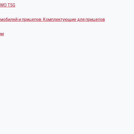
OWO T5G
томобилей и прицепов. Комплектующие для прицепов
ии