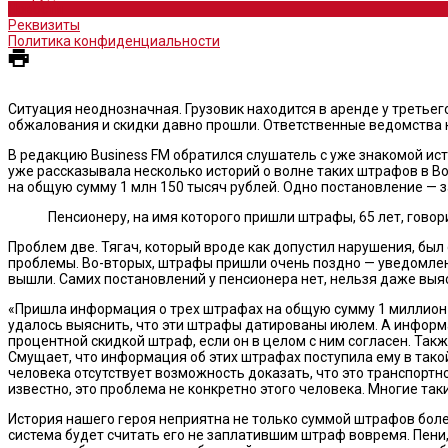
Новости
Реквизиты
Политика конфиденциальности
Ситуация неоднозначная. Грузовик находится в аренде у третье
обжалования и скидки давно прошли. Ответственные ведомства н
В редакцию Business FM обратился слушатель с уже знакомой и
уже рассказывала несколько историй о волне таких штрафов в В
на общую сумму 1 млн 150 тысяч рублей. Одно постановление — 
Пенсионеру, на имя которого пришли штрафы, 65 лет, говори
Проблем две. Тягач, который вроде как допустил нарушения, был 
проблемы. Во-вторых, штрафы пришли очень поздно — уведомление
вышли. Самих постановлений у пенсионера нет, нельзя даже выяс
«Пришла информация о трех штрафах на общую сумму 1 миллион 
удалось выяснить, что эти штрафы датированы июлем. А информац
процентной скидкой штраф, если он в целом с ним согласен. Так
Смущает, что информация об этих штрафах поступила ему в такой 
человека отсутствует возможность доказать, что это транспортное
известно, это проблема не конкретно этого человека. Многие та
История нашего героя неприятна не только суммой штрафов более
система будет считать его не заплатившим штраф вовремя. Пени,