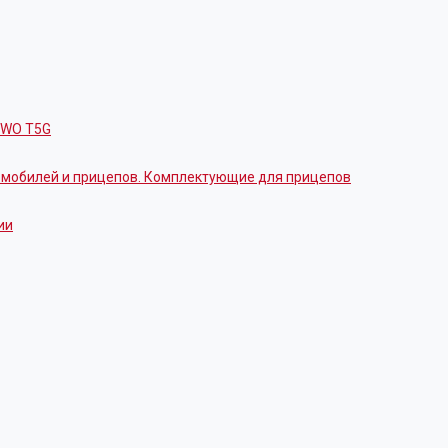
OWO T5G
томобилей и прицепов. Комплектующие для прицепов
ии