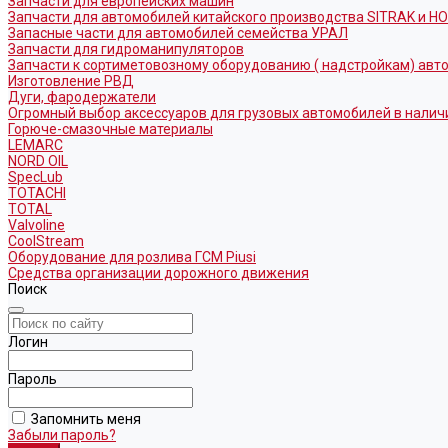
Запчасти для европейских машин
Запчасти для автомобилей китайского производства SITRAK и H
Запасные части для автомобилей семейства УРАЛ
Запчасти для гидроманипуляторов
Запчасти к сортиметовозному оборудованию ( надстройкам) ав
Изготовление РВД
Дуги, фародержатели
Огромный выбор аксессуаров для грузовых автомобилей в налич
Горюче-смазочные материалы
LEMARC
NORD OIL
SpecLub
TOTACHI
TOTAL
Valvoline
CoolStream
Оборудование для розлива ГСМ Piusi
Средства организации дорожного движения
Поиск
Логин
Пароль
Запомнить меня
Забыли пароль?