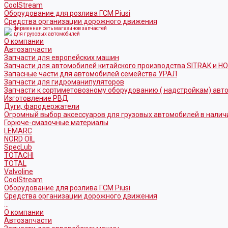
CoolStream
Оборудование для розлива ГСМ Piusi
Средства организации дорожного движения
фирменная сеть магазинов запчастей
для грузовых автомобилей
О компании
Автозапчасти
Запчасти для европейских машин
Запчасти для автомобилей китайского производства SITRAK и H
Запасные части для автомобилей семейства УРАЛ
Запчасти для гидроманипуляторов
Запчасти к сортиметовозному оборудованию ( надстройкам) ав
Изготовление РВД
Дуги, фародержатели
Огромный выбор аксессуаров для грузовых автомобилей в налич
Горюче-смазочные материалы
LEMARC
NORD OIL
SpecLub
TOTACHI
TOTAL
Valvoline
CoolStream
Оборудование для розлива ГСМ Piusi
Средства организации дорожного движения
...
О компании
Автозапчасти