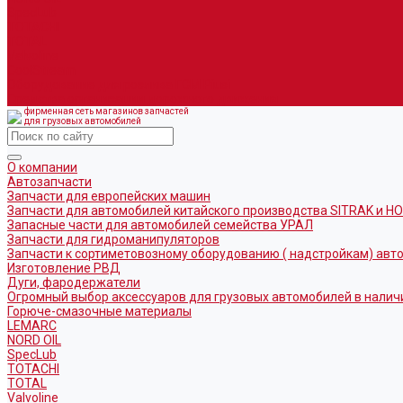
SpecLub
TOTACHI
TOTAL
Valvoline
CoolStream
Оборудование для розлива ГСМ Piusi
Средства организации дорожного движения
фирменная сеть магазинов запчастей
для грузовых автомобилей
О компании
Автозапчасти
Запчасти для европейских машин
Запчасти для автомобилей китайского производства SITRAK и H
Запасные части для автомобилей семейства УРАЛ
Запчасти для гидроманипуляторов
Запчасти к сортиметовозному оборудованию ( надстройкам) ав
Изготовление РВД
Дуги, фародержатели
Огромный выбор аксессуаров для грузовых автомобилей в налич
Горюче-смазочные материалы
LEMARC
NORD OIL
SpecLub
TOTACHI
TOTAL
Valvoline