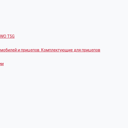
OWO T5G
томобилей и прицепов. Комплектующие для прицепов
ии