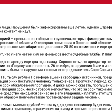
го лица. Нарушения были зафиксированы еще летом, однако штрафы 
а контакт не идут.
сторией — превышение габаритов грузовика, которые фиксируют ка
оронежской области. Очередная произошла в Ярославской области и
за превышение габаритов в диапазоне 20-50 сантиметров, и еще д
т, что у него нет ни сил, ни финансов вести судебные тяжбы. И пла
сдан в аренду еще два года назад. Хорошо хоть, что арендатор не
 на «Госуслугах» появилось 26 октября, а нарушения были в июле
нить, были ли нарушения, говорит его представитель Саро Сарьян
110 тысяч рублей. По информации из свободных источников, пре
ия о них поступила человеку только вчера. Пропустил период, ко
же срок обжалования пропущен. И даже, можно сказать, пропущен 
поздний срок. Честно говоря, непонятно, что это за сбой такой мо
 средство находится сейчас не в его владении, и платить этот штр
ким образом получили такие постановления задним числом».
 чем в миллион рублей — пока суд да дело, пенсионер будет испы
 визиты приставов, ограничения на выезд и прочие неприятности. К