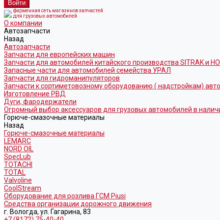
фирменная сеть магазинов запчастей
для грузовых автомобилей
О компании
Автозапчасти
Назад
Автозапчасти
Запчасти для европейских машин
Запчасти для автомобилей китайского производства SITRAK и H
Запасные части для автомобилей семейства УРАЛ
Запчасти для гидроманипуляторов
Запчасти к сортиметовозному оборудованию ( надстройкам) ав
Изготовление РВД
Дуги, фародержатели
Огромный выбор аксессуаров для грузовых автомобилей в налич
Горюче-смазочные материалы
Назад
Горюче-смазочные материалы
LEMARC
NORD OIL
SpecLub
TOTACHI
TOTAL
Valvoline
CoolStream
Оборудование для розлива ГСМ Piusi
Средства организации дорожного движения
г. Вологда, ул. Гагарина, 83
+7 (8172) 75-40-40