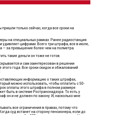
пришли только сейчас, когда все сроки на
меры на специальных рамках. Ранее радиостанция
 удивляет цифрами. Всего три штрафа, все в июле,
ва — за превышение более чем на полметра.
тить такие деньги он тоже не готов.
 скрывается и сам заинтересован в решении
 этого года. Все сроки скидок и обжалований
:
доставляющих информацию о таких штрафах,
торый можно использовать, чтобы оплатить с 50-
срок оплаты этого штрафа в полном размере.
жет быть в системе Ространснадзора. То есть у
аф он и не должен по закону. И, насколько мне
тывать все ограничения в правах, потому что
огда суд встанет на сторону пенсионера, если до