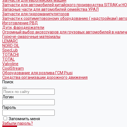
Запчасти для европейских машин
Запчасти для автомобилей китайского производства SITRAK и H
Запасные части для автомобилей семейства УРАЛ
Запчасти для гидроманипуляторов
Запчасти к сортиметовозному оборудованию ( надстройкам) ав
Изготовление РВД
Дуги, фародержатели
Огромный выбор аксессуаров для грузовых автомобилей в налич
Горюче-смазочные материалы
LEMARC
NORD OIL
SpecLub
TOTACHI
TOTAL
Valvoline
CoolStream
Оборудование для розлива ГСМ Piusi
Средства организации дорожного движения
Поиск
Логин
Пароль
Запомнить меня
Забыли пароль?