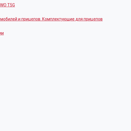
OWO T5G
томобилей и прицепов. Комплектующие для прицепов
ии