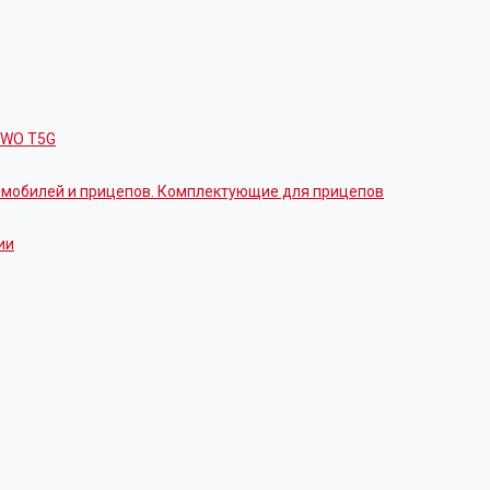
OWO T5G
томобилей и прицепов. Комплектующие для прицепов
ии