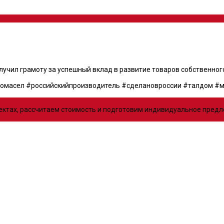
чил грамоту за успешный вклад в развитие товаров собственного
томасел #российскийпроизводитель #сделановроссии #талдом #
оектах, рассчитаем стоимость и подготовим индивидуальное пред