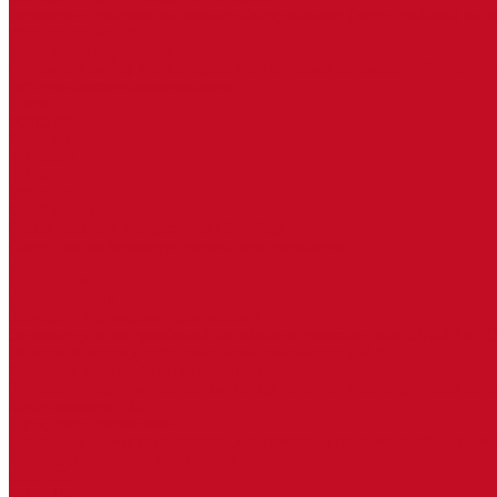
Запчасти к сортиметовозному оборудованию ( надстройкам) ав
Изготовление РВД
Дуги, фародержатели
Огромный выбор аксессуаров для грузовых автомобилей в налич
Горюче-смазочные материалы
LEMARC
NORD OIL
SpecLub
TOTACHI
TOTAL
Valvoline
CoolStream
Оборудование для розлива ГСМ Piusi
Средства организации дорожного движения
...
О компании
Автозапчасти
Запчасти для европейских машин
Запчасти для автомобилей китайского производства SITRAK и H
Запасные части для автомобилей семейства УРАЛ
Запчасти для гидроманипуляторов
Запчасти к сортиметовозному оборудованию ( надстройкам) ав
Изготовление РВД
Дуги, фародержатели
Огромный выбор аксессуаров для грузовых автомобилей в налич
Горюче-смазочные материалы
LEMARC
NORD OIL