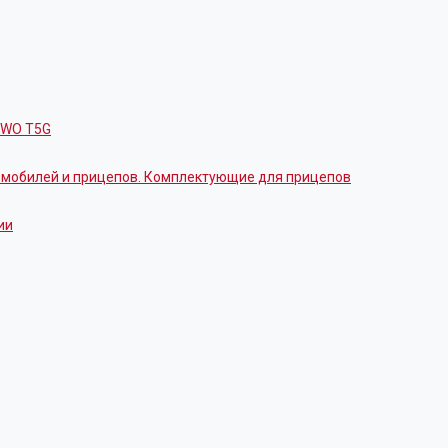
OWO T5G
томобилей и прицепов. Комплектующие для прицепов
ии