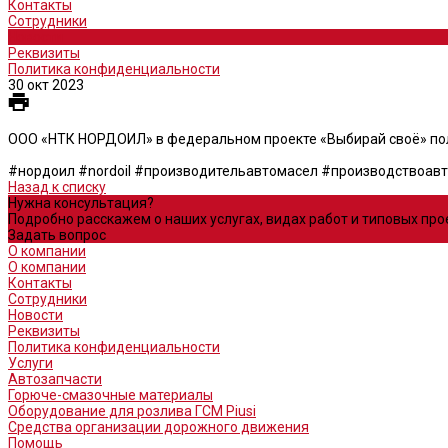
Контакты
Сотрудники
Новости
Реквизиты
Политика конфиденциальности
30 окт 2023
ООО «НТК НОРДОИЛ» в федеральном проекте «Выбирай своё» полу
#нордоил #nordoil #производительавтомасел #производствоав
Назад к списку
Нужна консультация?
Подробно расскажем о наших услугах, видах работ и типовых пр
Задать вопрос
О компании
О компании
Контакты
Сотрудники
Новости
Реквизиты
Политика конфиденциальности
Услуги
Автозапчасти
Горюче-смазочные материалы
Оборудование для розлива ГСМ Piusi
Средства организации дорожного движения
Помощь