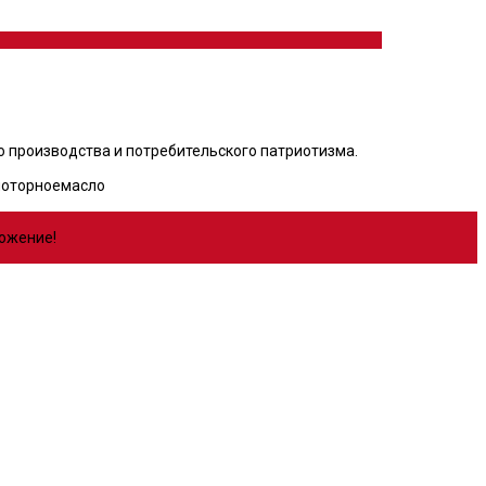
 производства и потребительского патриотизма.
моторноемасло
ложение!