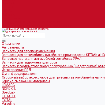
SpecLub
TOTACHI
TOTAL
Valvoline
CoolStream
Оборудование для розлива ГСМ Piusi
Средства организации дорожного движения
фирменная сеть магазинов запчастей
для грузовых автомобилей
О компании
Автозапчасти
Запчасти для европейских машин
Запчасти для автомобилей китайского производства SITRAK и H
Запасные части для автомобилей семейства УРАЛ
Запчасти для гидроманипуляторов
Запчасти к сортиметовозному оборудованию ( надстройкам) ав
Изготовление РВД
Дуги, фародержатели
Огромный выбор аксессуаров для грузовых автомобилей в налич
Горюче-смазочные материалы
LEMARC
NORD OIL
SpecLub
TOTACHI
TOTAL
Valvoline