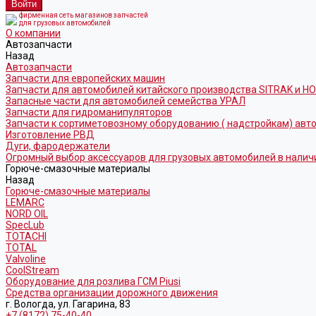
фирменная сеть магазинов запчастей
для грузовых автомобилей
О компании
Автозапчасти
Назад
Автозапчасти
Запчасти для европейских машин
Запчасти для автомобилей китайского производства SITRAK и H
Запасные части для автомобилей семейства УРАЛ
Запчасти для гидроманипуляторов
Запчасти к сортиметовозному оборудованию ( надстройкам) ав
Изготовление РВД
Дуги, фародержатели
Огромный выбор аксессуаров для грузовых автомобилей в налич
Горюче-смазочные материалы
Назад
Горюче-смазочные материалы
LEMARC
NORD OIL
SpecLub
TOTACHI
TOTAL
Valvoline
CoolStream
Оборудование для розлива ГСМ Piusi
Средства организации дорожного движения
г. Вологда, ул. Гагарина, 83
+7 (8172) 75-40-40