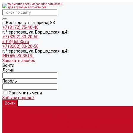
фирменная сеть магазинов запчастей
для грузовых автомобилей
г. Вологда, ул. Гагарина, 83
+7 (8172) 75-40-40
г. Череповец ул. Боршодская, д.4
+7 (8202) 30-20-50
info@ts035.ru
+7 (8202) 30-20-50
г. Череповец ул. Боршодская, д.4
INFO@TS035.RU
Заказать звонок
Войти
Логин
Пароль
Запомнить меня
Забыли пароль?
О компании
Автозапчасти
Запчасти для европейских машин
Запчасти для автомобилей китайского производства SITRAK и H
Запасные части для автомобилей семейства УРАЛ
Запчасти для гидроманипуляторов