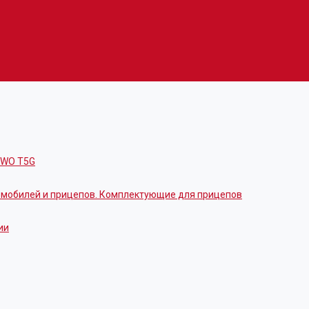
OWO T5G
томобилей и прицепов. Комплектующие для прицепов
ии