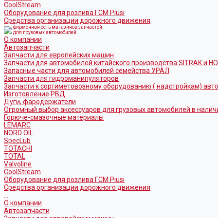
CoolStream
Оборудование для розлива ГСМ Piusi
Средства организации дорожного движения
фирменная сеть магазинов запчастей
для грузовых автомобилей
О компании
Автозапчасти
Запчасти для европейских машин
Запчасти для автомобилей китайского производства SITRAK и H
Запасные части для автомобилей семейства УРАЛ
Запчасти для гидроманипуляторов
Запчасти к сортиметовозному оборудованию ( надстройкам) ав
Изготовление РВД
Дуги, фародержатели
Огромный выбор аксессуаров для грузовых автомобилей в налич
Горюче-смазочные материалы
LEMARC
NORD OIL
SpecLub
TOTACHI
TOTAL
Valvoline
CoolStream
Оборудование для розлива ГСМ Piusi
Средства организации дорожного движения
...
О компании
Автозапчасти