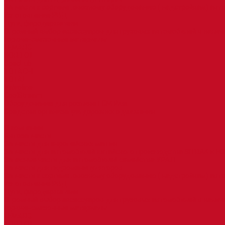
Запчасти к сортиметовозному оборудованию ( надстройкам) ав
Изготовление РВД
Дуги, фародержатели
Огромный выбор аксессуаров для грузовых автомобилей в налич
Горюче-смазочные материалы
LEMARC
NORD OIL
SpecLub
TOTACHI
TOTAL
Valvoline
CoolStream
Оборудование для розлива ГСМ Piusi
Средства организации дорожного движения
...
О компании
Автозапчасти
Запчасти для европейских машин
Запчасти для автомобилей китайского производства SITRAK и H
Запасные части для автомобилей семейства УРАЛ
Запчасти для гидроманипуляторов
Запчасти к сортиметовозному оборудованию ( надстройкам) ав
Изготовление РВД
Дуги, фародержатели
Огромный выбор аксессуаров для грузовых автомобилей в налич
Горюче-смазочные материалы
LEMARC
NORD OIL