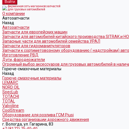
фирменная сеть магазинов запчастей
для грузовых автомобилей
О компании
Автозапчасти
Назад
Автозапчасти
Запчасти для европейских машин
Запчасти для автомобилей китайского производства SITRAK и H
Запасные части для автомобилей семейства УРАЛ
Запчасти для гидроманипуляторов
Запчасти к сортиметовозному оборудованию ( надстройкам) ав
Изготовление РВД
Дуги, фародержатели
Огромный выбор аксессуаров для грузовых автомобилей в налич
Горюче-смазочные материалы
Назад
Горюче-смазочные материалы
LEMARC
NORD OIL
SpecLub
TOTACHI
TOTAL
Valvoline
CoolStream
Оборудование для розлива ГСМ Piusi
Средства организации дорожного движения
г. Вологда, ул. Гагарина, 83
+7 (8172) 75-40-40