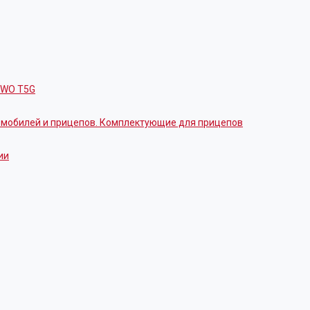
OWO T5G
томобилей и прицепов. Комплектующие для прицепов
ии