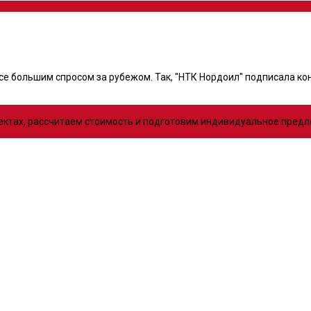
е большим спросом за рубежом. Так, "НТК Нордоил" подписала кон
оектах, рассчитаем стоимость и подготовим индивидуальное пред