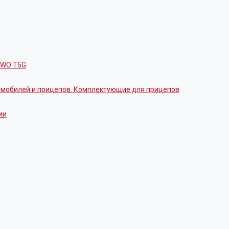
OWO T5G
томобилей и прицепов. Комплектующие для прицепов
ии