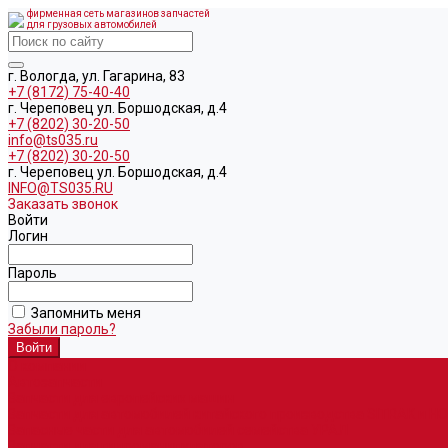
фирменная сеть магазинов запчастей
для грузовых автомобилей
г. Вологда, ул. Гагарина, 83
+7 (8172) 75-40-40
г. Череповец ул. Боршодская, д.4
+7 (8202) 30-20-50
info@ts035.ru
+7 (8202) 30-20-50
г. Череповец ул. Боршодская, д.4
INFO@TS035.RU
Заказать звонок
Войти
Логин
Пароль
Запомнить меня
Забыли пароль?
О компании
Автозапчасти
Запчасти для европейских машин
Запчасти для автомобилей китайского производства SITRAK и H
Запасные части для автомобилей семейства УРАЛ
Запчасти для гидроманипуляторов