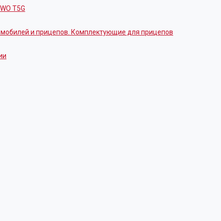
OWO T5G
томобилей и прицепов. Комплектующие для прицепов
ии