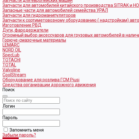
Запчасти для европейских машин
Запчасти для автомобилей китайского производства SITRAK и H
Запасные части для автомобилей семейства УРАЛ
Запчасти для гидроманипуляторов
Запчасти к сортиметовозному оборудованию ( надстройкам) ав
Изготовление РВД
Дуги, фародержатели
Огромный выбор аксессуаров для грузовых автомобилей в налич
Горюче-смазочные материалы
LEMARC
NORD OIL
SpecLub
TOTACHI
TOTAL
Valvoline
CoolStream
Оборудование для розлива ГСМ Piusi
Средства организации дорожного движения
Поиск
Логин
Пароль
Запомнить меня
Забыли пароль?