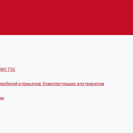
OWO T5G
томобилей и прицепов. Комплектующие для прицепов
ии