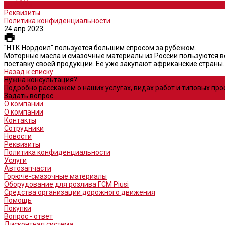
Новости
Реквизиты
Политика конфиденциальности
24 апр 2023
"НТК Нордоил" пользуется большим спросом за рубежом.
Моторные масла и смазочные материалы из России пользуются вс
поставку своей продукции. Ее уже закупают африканские страны.
Назад к списку
Нужна консультация?
Подробно расскажем о наших услугах, видах работ и типовых пр
Задать вопрос
О компании
О компании
Контакты
Сотрудники
Новости
Реквизиты
Политика конфиденциальности
Услуги
Автозапчасти
Горюче-смазочные материалы
Оборудование для розлива ГСМ Piusi
Средства организации дорожного движения
Помощь
Покупки
Вопрос - ответ
Дисконтная система