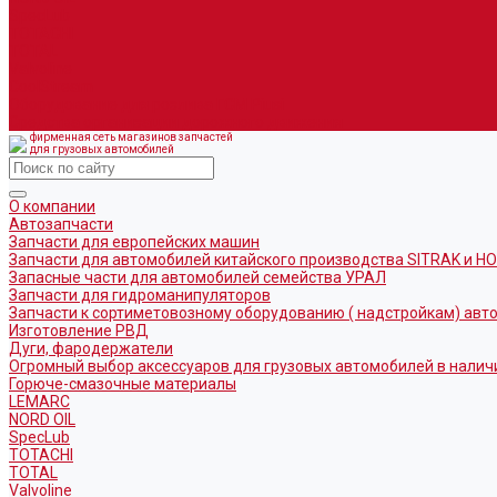
SpecLub
TOTACHI
TOTAL
Valvoline
CoolStream
Оборудование для розлива ГСМ Piusi
Средства организации дорожного движения
фирменная сеть магазинов запчастей
для грузовых автомобилей
О компании
Автозапчасти
Запчасти для европейских машин
Запчасти для автомобилей китайского производства SITRAK и H
Запасные части для автомобилей семейства УРАЛ
Запчасти для гидроманипуляторов
Запчасти к сортиметовозному оборудованию ( надстройкам) ав
Изготовление РВД
Дуги, фародержатели
Огромный выбор аксессуаров для грузовых автомобилей в налич
Горюче-смазочные материалы
LEMARC
NORD OIL
SpecLub
TOTACHI
TOTAL
Valvoline