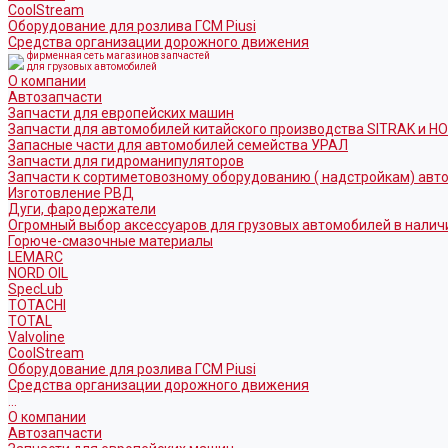
CoolStream
Оборудование для розлива ГСМ Piusi
Средства организации дорожного движения
фирменная сеть магазинов запчастей
для грузовых автомобилей
О компании
Автозапчасти
Запчасти для европейских машин
Запчасти для автомобилей китайского производства SITRAK и H
Запасные части для автомобилей семейства УРАЛ
Запчасти для гидроманипуляторов
Запчасти к сортиметовозному оборудованию ( надстройкам) ав
Изготовление РВД
Дуги, фародержатели
Огромный выбор аксессуаров для грузовых автомобилей в налич
Горюче-смазочные материалы
LEMARC
NORD OIL
SpecLub
TOTACHI
TOTAL
Valvoline
CoolStream
Оборудование для розлива ГСМ Piusi
Средства организации дорожного движения
...
О компании
Автозапчасти