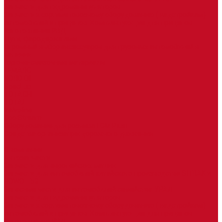
Запчасти для гидроманипуляторов
Запчасти к сортиметовозному оборудованию ( надстройкам)
автомобилей и прицепов. Комплектующие для прицепов
Изготовление РВД
Дуги, фародержатели
Огромный выбор аксессуаров для грузовых автомобилей в
наличии
Горюче-смазочные материалы
LEMARC
NORD OIL
SpecLub
TOTACHI
TOTAL
Valvoline
CoolStream
Оборудование для розлива ГСМ Piusi
Средства организации дорожного движения
...
О компании
Автозапчасти
Запчасти для европейских машин
Запчасти для автомобилей китайского производства SITRAK и
HOWO T5G
Запасные части для автомобилей семейства УРАЛ
Запчасти для гидроманипуляторов
Запчасти к сортиметовозному оборудованию ( надстройкам)
автомобилей и прицепов. Комплектующие для прицепов
Изготовление РВД