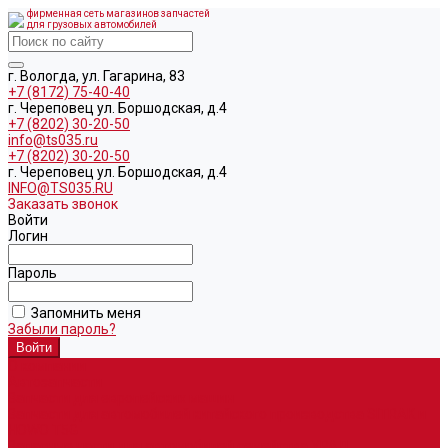
фирменная сеть магазинов запчастей
для грузовых автомобилей
г. Вологда, ул. Гагарина, 83
+7 (8172) 75-40-40
г. Череповец ул. Боршодская, д.4
+7 (8202) 30-20-50
info@ts035.ru
+7 (8202) 30-20-50
г. Череповец ул. Боршодская, д.4
INFO@TS035.RU
Заказать звонок
Войти
Логин
Пароль
Запомнить меня
Забыли пароль?
О компании
Автозапчасти
Запчасти для европейских машин
Запчасти для автомобилей китайского производства SITRAK и
HOWO T5G
Запасные части для автомобилей семейства УРАЛ