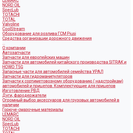
LEMARC
NORD OIL
SpecLub
TOTACHI
TOTAL
Valvoline
CoolStream
Оборудование для розлива ГСМ Piusi
Средства организации дорожного движения
...
О компании
Автозапчасти
Запчасти для европейских машин
Запчасти для автомобилей китайского производства SITRAK и
HOWO T5G
Запасные части для автомобилей семейства УРАЛ
Запчасти для гидроманипуляторов
Запчасти к сортиметовозному оборудованию ( надстройкам)
автомобилей и прицепов. Комплектующие для прицепов
Изготовление РВД
Дуги, фародержатели
Огромный выбор аксессуаров для грузовых автомобилей в
наличии
Горюче-смазочные материалы
LEMARC
NORD OIL
SpecLub
TOTACHI