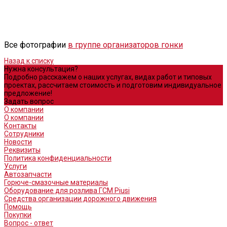
Все фотографии
в группе организаторов гонки
Назад к списку
Нужна консультация?
Подробно расскажем о наших услугах, видах работ и типовых
проектах, рассчитаем стоимость и подготовим индивидуальное
предложение!
Задать вопрос
О компании
О компании
Контакты
Сотрудники
Новости
Реквизиты
Политика конфиденциальности
Услуги
Автозапчасти
Горюче-смазочные материалы
Оборудование для розлива ГСМ Piusi
Средства организации дорожного движения
Помощь
Покупки
Вопрос - ответ