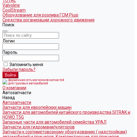
TOTAL
Valvoline
CoolStream
Оборудование для розлива ГСМ Piusi
Средства организации дорожного движения
Поиск
Логин
Пароль
Запомнить меня
Забыли пароль?
фирменная сеть магазинов запчастей
для грузовых автомобилей
О компании
Автозапчасти
Назад
Автозапчасти
Запчасти для европейских машин
Запчасти для автомобилей китайского производства SITRAK и
HOWO T5G
Запасные части для автомобилей семейства УРАЛ
Запчасти для гидроманипуляторов
Запчасти к сортиметовозному оборудованию ( надстройкам)
автомобилей и прицепов. Комплектующие для прицепов