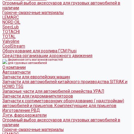
Огромный выбор аксессуаров для грузовых автомобилей в
наличии
Горюче-смазочные материалы
LEMARC
NORD OIL
SpecLub
TOTACHI
TOTAL
Valvoline
CoolStream
Оборудование для розлива ГСМ Piusi
Средства организации дорожного движения
фирменная сеть магазинов запчастей
для грузовых автомобилей
О компании
Автозапчасти
Запчасти для европейских машин
Запчасти для автомобилей китайского производства SITRAK и
HOWO T5G
Запасные части для автомобилей семейства УРАЛ
Запчасти для гидроманипуляторов
Запчасти к сортиметовозному оборудованию ( надстройкам)
автомобилей и прицепов. Комплектующие для прицепов
Изготовление РВД
Дуги, фародержатели
Огромный выбор аксессуаров для грузовых автомобилей в
наличии
Горюче-смазочные материалы