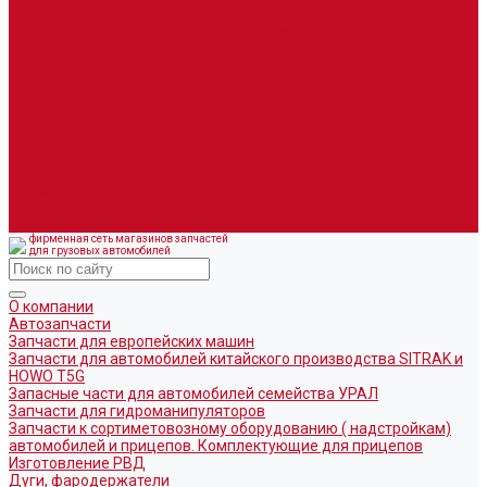
Дуги, фародержатели
Огромный выбор аксессуаров для грузовых автомобилей в
наличии
Горюче-смазочные материалы
LEMARC
NORD OIL
SpecLub
TOTACHI
TOTAL
Valvoline
CoolStream
Оборудование для розлива ГСМ Piusi
Средства организации дорожного движения
фирменная сеть магазинов запчастей
для грузовых автомобилей
О компании
Автозапчасти
Запчасти для европейских машин
Запчасти для автомобилей китайского производства SITRAK и
HOWO T5G
Запасные части для автомобилей семейства УРАЛ
Запчасти для гидроманипуляторов
Запчасти к сортиметовозному оборудованию ( надстройкам)
автомобилей и прицепов. Комплектующие для прицепов
Изготовление РВД
Дуги, фародержатели