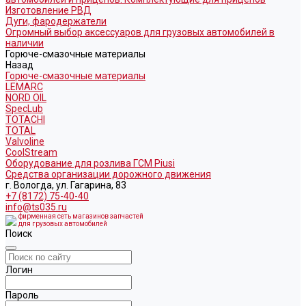
Изготовление РВД
Дуги, фародержатели
Огромный выбор аксессуаров для грузовых автомобилей в
наличии
Горюче-смазочные материалы
Назад
Горюче-смазочные материалы
LEMARC
NORD OIL
SpecLub
TOTACHI
TOTAL
Valvoline
CoolStream
Оборудование для розлива ГСМ Piusi
Средства организации дорожного движения
г. Вологда, ул. Гагарина, 83
+7 (8172) 75-40-40
info@ts035.ru
фирменная сеть магазинов запчастей
для грузовых автомобилей
Поиск
Логин
Пароль