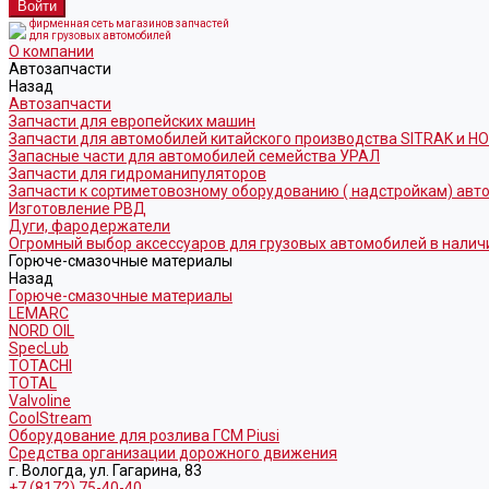
фирменная сеть магазинов запчастей
для грузовых автомобилей
О компании
Автозапчасти
Назад
Автозапчасти
Запчасти для европейских машин
Запчасти для автомобилей китайского производства SITRAK и H
Запасные части для автомобилей семейства УРАЛ
Запчасти для гидроманипуляторов
Запчасти к сортиметовозному оборудованию ( надстройкам) ав
Изготовление РВД
Дуги, фародержатели
Огромный выбор аксессуаров для грузовых автомобилей в налич
Горюче-смазочные материалы
Назад
Горюче-смазочные материалы
LEMARC
NORD OIL
SpecLub
TOTACHI
TOTAL
Valvoline
CoolStream
Оборудование для розлива ГСМ Piusi
Средства организации дорожного движения
г. Вологда, ул. Гагарина, 83
+7 (8172) 75-40-40