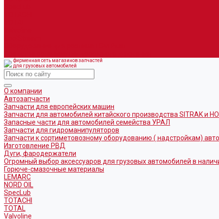
SpecLub
TOTACHI
TOTAL
Valvoline
CoolStream
Оборудование для розлива ГСМ Piusi
Средства организации дорожного движения
фирменная сеть магазинов запчастей
для грузовых автомобилей
О компании
Автозапчасти
Запчасти для европейских машин
Запчасти для автомобилей китайского производства SITRAK и H
Запасные части для автомобилей семейства УРАЛ
Запчасти для гидроманипуляторов
Запчасти к сортиметовозному оборудованию ( надстройкам) ав
Изготовление РВД
Дуги, фародержатели
Огромный выбор аксессуаров для грузовых автомобилей в налич
Горюче-смазочные материалы
LEMARC
NORD OIL
SpecLub
TOTACHI
TOTAL
Valvoline