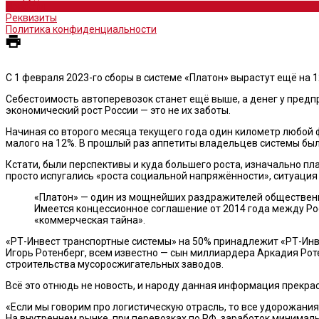
Новости
Реквизиты
Политика конфиденциальности
С 1 февраля 2023-го cборы в системе «Платон» вырастут ещё на 1
Cебестоимость автоперевозок станет ещё выше, а денег у предпри
экономический рост России — это не их заботы.
Начиная со второго месяца текущего года один километр любой фе
малого на 12%. В прошлый раз аппетиты владельцев системы был
Кстати, были перспективы и куда большего роста, изначально план
просто испугались «роста социальной напряжённости», ситуация 
«Платон» — один из мощнейших раздражителей общественно
Имеется концессионное соглашение от 2014 года между Ро
«коммерческая тайна».
«РТ-Инвест транспортные системы» на 50% принадлежит «РТ-Инвес
Игорь Ротенберг, всем известно — сын миллиардера Аркадия Рот
строительства мусоросжигательных заводов.
Всё это отнюдь не новость, и народу данная информация прекрасно
«Если мы говорим про логистическую отрасль, то все удорожания
На внутреннем рынке, при перевозках по РФ, заработок минималь