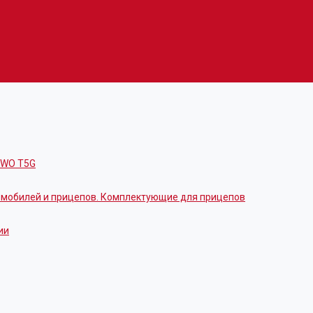
OWO T5G
томобилей и прицепов. Комплектующие для прицепов
ии