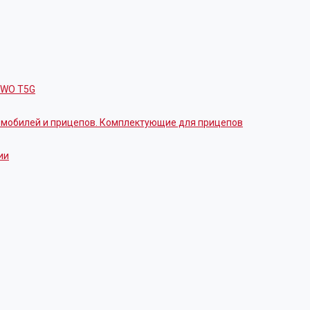
OWO T5G
томобилей и прицепов. Комплектующие для прицепов
ии