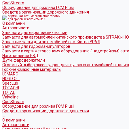
CoolStream
Оборудование для розлива ГСМ Piusi
Средства организации дорожного движения
фирменная сеть магазинов запчастей
для грузовых автомобилей
О компании
Автозапчасти
Запчасти для европейских машин
Запчасти для автомобилей китайского производства SITRAK и H
Запасные части для автомобилей семейства УРАЛ
Запчасти для гидроманипуляторов
Запчасти к сортиметовозному оборудованию ( надстройкам) ав
Изготовление РВД
Дуги, фародержатели
Огромный выбор аксессуаров для грузовых автомобилей в налич
Горюче-смазочные материалы
LEMARC
NORD OIL
SpecLub
TOTACHI
TOTAL
Valvoline
CoolStream
Оборудование для розлива ГСМ Piusi
Средства организации дорожного движения
...
О компании
Автозапчасти