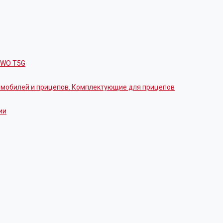
OWO T5G
томобилей и прицепов. Комплектующие для прицепов
ии