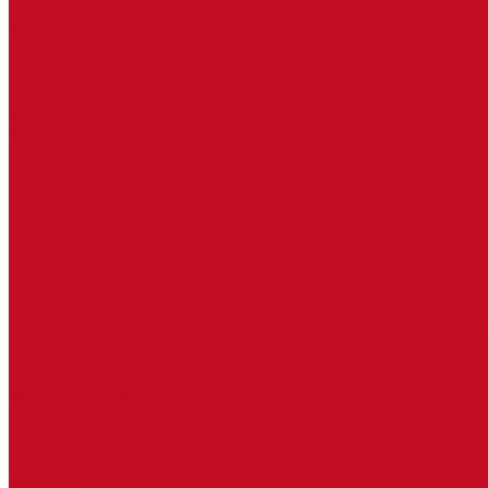
Запчасти к сортиметовозному оборудованию ( надстройкам) ав
Изготовление РВД
Дуги, фародержатели
Огромный выбор аксессуаров для грузовых автомобилей в налич
Горюче-смазочные материалы
LEMARC
NORD OIL
SpecLub
TOTACHI
TOTAL
Valvoline
CoolStream
Оборудование для розлива ГСМ Piusi
Средства организации дорожного движения
...
О компании
Автозапчасти
Запчасти для европейских машин
Запчасти для автомобилей китайского производства SITRAK и H
Запасные части для автомобилей семейства УРАЛ
Запчасти для гидроманипуляторов
Запчасти к сортиметовозному оборудованию ( надстройкам) ав
Изготовление РВД
Дуги, фародержатели
Огромный выбор аксессуаров для грузовых автомобилей в налич
Горюче-смазочные материалы
LEMARC
NORD OIL