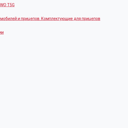
OWO T5G
томобилей и прицепов. Комплектующие для прицепов
ии