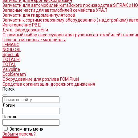
Запчасти для европейских машин
Запчасти для автомобилей китайского производства SITRAK и H
Запасные части для автомобилей семейства УРАЛ
Запчасти для гидроманипуляторов
Запчасти к сортиметовозному оборудованию ( надстройкам) ав
Изготовление РВД
Дуги, фародержатели
Огромный выбор аксессуаров для грузовых автомобилей в налич
Горюче-смазочные материалы
LEMARC
NORD OIL
SpecLub
TOTACHI
TOTAL
Valvoline
CoolStream
Оборудование для розлива ГСМ Piusi
Средства организации дорожного движения
Поиск
Логин
Пароль
Запомнить меня
Забыли пароль?