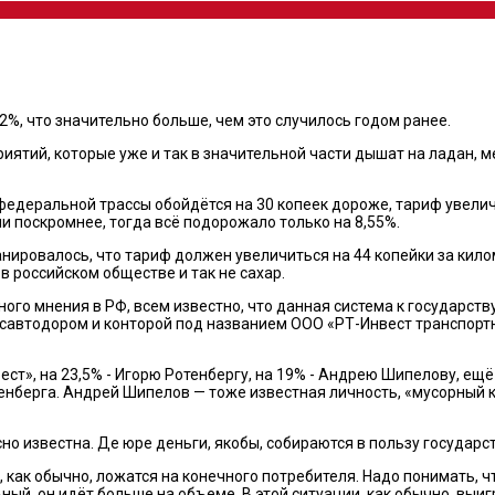
2%, что значительно больше, чем это случилось годом ранее.
ятий, которые уже и так в значительной части дышат на ладан, ме
деральной трассы обойдётся на 30 копеек дороже, тариф увеличитс
и поскромнее, тогда всё подорожало только на 8,55%.
ировалось, что тариф должен увеличиться на 44 копейки за километ
в российском обществе и так не сахар.
го мнения в РФ, всем известно, что данная система к государст
савтодором и конторой под названием ООО «РТ-Инвест транспорт
т», на 23,5% - Игорю Ротенбергу, на 19% - Андрею Шипелову, ещё 
енберга. Андрей Шипелов — тоже известная личность, «мусорный 
 известна. Де юре деньги, якобы, собираются в пользу государства
, как обычно, ложатся на конечного потребителя. Надо понимать,
ный, он идёт больше на объеме. В этой ситуации, как обычно, выи