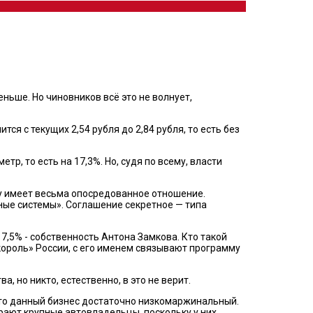
ньше. Но чиновников всё это не волнует,
я с текущих 2,54 рубля до 2,84 рубля, то есть без
р, то есть на 17,3%. Но, судя по всему, власти
ву имеет весьма опосредованное отношение.
ные системы». Соглашение секретное — типа
7,5% - собственность Антона Замкова. Кто такой
король» России, с его именем связывают программу
, но никто, естественно, в это не верит.
 что данный бизнес достаточно низкомаржинальный.
грают крупные автовладельцы, поскольку у них