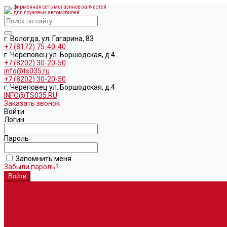
фирменная сеть магазинов запчастей
для грузовых автомобилей
г. Вологда, ул. Гагарина, 83
+7 (8172) 75-40-40
г. Череповец ул. Боршодская, д.4
+7 (8202) 30-20-50
info@ts035.ru
+7 (8202) 30-20-50
г. Череповец ул. Боршодская, д.4
INFO@TS035.RU
Заказать звонок
Войти
Логин
Пароль
Запомнить меня
Забыли пароль?
О компании
Автозапчасти
Запчасти для европейских машин
Запчасти для автомобилей китайского производства SITRAK и H
Запасные части для автомобилей семейства УРАЛ
Запчасти для гидроманипуляторов