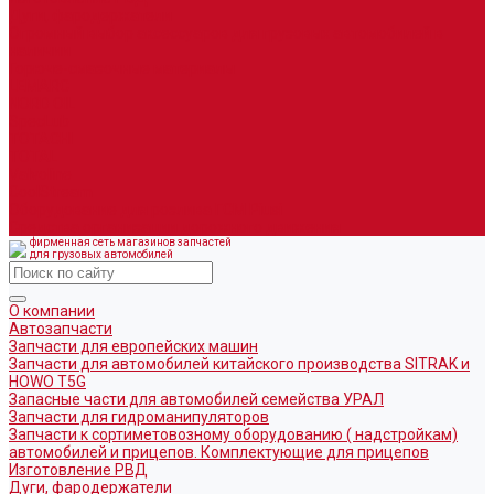
Дуги, фародержатели
Огромный выбор аксессуаров для грузовых автомобилей в
наличии
Горюче-смазочные материалы
LEMARC
NORD OIL
SpecLub
TOTACHI
TOTAL
Valvoline
CoolStream
Оборудование для розлива ГСМ Piusi
Средства организации дорожного движения
фирменная сеть магазинов запчастей
для грузовых автомобилей
О компании
Автозапчасти
Запчасти для европейских машин
Запчасти для автомобилей китайского производства SITRAK и
HOWO T5G
Запасные части для автомобилей семейства УРАЛ
Запчасти для гидроманипуляторов
Запчасти к сортиметовозному оборудованию ( надстройкам)
автомобилей и прицепов. Комплектующие для прицепов
Изготовление РВД
Дуги, фародержатели