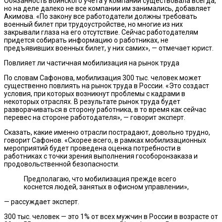
Обязанность воинского учета у компаний существовала всегда,
но на деле далеко не все компании им занимались, добавляет
Акимова. «По закону все работодатели должны требовать
военный билет при трудоустройстве, но многие из них
закрывали глаза на его отсутствие. Сейчас работодателям
придется собирать информацию о работниках, не
предъявивших военных билет, у них самих», — отмечает юрист.
Повлияет ли частичная мобилизация на рынок труда
По словам Сафонова, мобилизация 300 тыс. человек может
существенно повлиять на рынок труда в России. «Это создаст
условия, при которых возникнут проблемы с кадрами в
некоторых отраслях. В результате рынок труда будет
разворачиваться в сторону работника, в то время как сейчас
перевес на стороне работодателя», — говорит эксперт.
Сказать, какие именно отрасли пострадают, довольно трудно,
говорит Сафонов. «Скорее всего, в рамках мобилизационных
мероприятий будет проведена оценка потребности в
работниках с точки зрения выполнения гособоронзаказа и
продовольственной безопасности.
Предполагаю, что мобилизация прежде всего
коснется людей, занятых в офисном управлении»,
— рассуждает эксперт.
300 тыс. человек — это 1% от всех мужчин в России в возрасте от