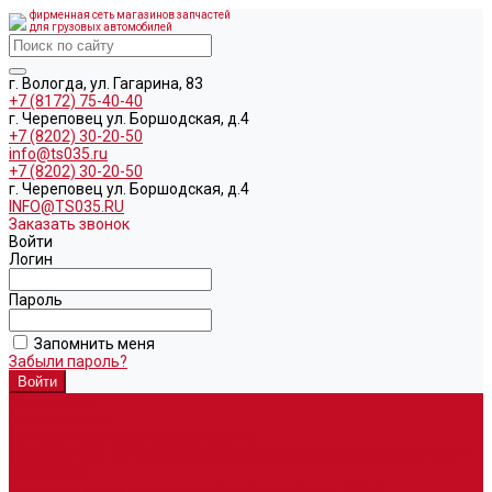
фирменная сеть магазинов запчастей
для грузовых автомобилей
г. Вологда, ул. Гагарина, 83
+7 (8172) 75-40-40
г. Череповец ул. Боршодская, д.4
+7 (8202) 30-20-50
info@ts035.ru
+7 (8202) 30-20-50
г. Череповец ул. Боршодская, д.4
INFO@TS035.RU
Заказать звонок
Войти
Логин
Пароль
Запомнить меня
Забыли пароль?
О компании
Автозапчасти
Запчасти для европейских машин
Запчасти для автомобилей китайского производства SITRAK и
HOWO T5G
Запасные части для автомобилей семейства УРАЛ