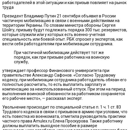
работодателей в этой ситуации и как призыв повлияет на рынок
труда
Президент Владимир Путин 21 сентября объявил в России
частичную мобилизацию в связи с военными действиями на
территории Украины. По словам министра обороны Сергея
Шойгу, призыву будут подлежать порядка 300 тыс. резервистов,
которые служили или у которых есть военно-учетная
специальность или боевой опыт. РБК спросил у экспертов, как
вести себя работодателям при мобилизации сотрудника.
При частичной мобилизации действует тот же
порядок, как при призыве работника на воинскую
службу,
утверждает профессор Финансового университета при
правительстве Александр Сафонов. «Согласно Трудовому
кодексу, при мобилизации сотрудника работодатель обязан его
полностью рассчитать, то есть выплатить зарплату и
компенсацию за неиспользованный отпуск. При этом на период
выполнения воинской обязанности за работником сохраняется
его рабочее место», — рассказал эксперт.
Увольнение происходит по специальной статье п. 1 ч. 1 ст. 83
Трудового кодекса в связи с призывом в армию при условии, что
есть повестка из военкомата, отметила руководитель практики
частного права Amulex.ru Елена Проскурова. Также работнику
должны выплатить выходное пособие в размере