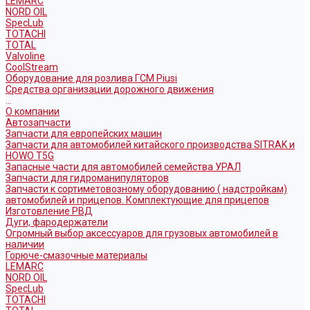
LEMARC
NORD OIL
SpecLub
TOTACHI
TOTAL
Valvoline
CoolStream
Оборудование для розлива ГСМ Piusi
Средства организации дорожного движения
...
О компании
Автозапчасти
Запчасти для европейских машин
Запчасти для автомобилей китайского производства SITRAK и
HOWO T5G
Запасные части для автомобилей семейства УРАЛ
Запчасти для гидроманипуляторов
Запчасти к сортиметовозному оборудованию ( надстройкам)
автомобилей и прицепов. Комплектующие для прицепов
Изготовление РВД
Дуги, фародержатели
Огромный выбор аксессуаров для грузовых автомобилей в
наличии
Горюче-смазочные материалы
LEMARC
NORD OIL
SpecLub
TOTACHI