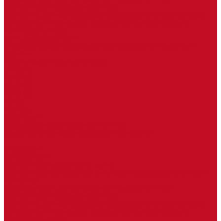
Запчасти для гидроманипуляторов
Запчасти к сортиметовозному оборудованию ( надстройкам)
автомобилей и прицепов. Комплектующие для прицепов
Изготовление РВД
Дуги, фародержатели
Огромный выбор аксессуаров для грузовых автомобилей в
наличии
Горюче-смазочные материалы
LEMARC
NORD OIL
SpecLub
TOTACHI
TOTAL
Valvoline
CoolStream
Оборудование для розлива ГСМ Piusi
Средства организации дорожного движения
...
О компании
Автозапчасти
Запчасти для европейских машин
Запчасти для автомобилей китайского производства SITRAK и
HOWO T5G
Запасные части для автомобилей семейства УРАЛ
Запчасти для гидроманипуляторов
Запчасти к сортиметовозному оборудованию ( надстройкам)
автомобилей и прицепов. Комплектующие для прицепов
Изготовление РВД