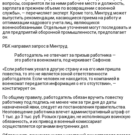
вопросы, сохранятся ли за ними рабочее место и должность,
зарплата в прежнем объеме по возвращении с военной
службы», — перечисляет эксперт. Кроме того, Минтруд может
выпустить рекомендации, касающиеся приема на работу и
оптимизации кадрового учета лиц, являющихся
военнообязанными. Отдельные уточнения могут последовать и
для предприятий оборонной промышленности, предполагает
он.
РБК направил запрос в Минтруд.
Работодатель не отвечает за призыв работника —
это работа военкомата, подчеркивает Сафонов.
«Если работник уехал в другую страну и на его имя пришла
повестка, то это не является зоной ответственности
работодателя. Если человек не находится, то компанией в
военкомат передается информация о его отсутствии», —
констатирует он.
По общему правилу, работодатель обязан вручить повестку
работнику под подпись не менее чем за три дня до даты
назначенной явки, следует из постановления правительства.
Неоповещение работника влечет административный штраф от
1 тыс. до 3 тыс. руб. Розыск граждан, не исполняющих воинскую
обязанность, и их привод в военный комиссариат
осуществляется органами внутренних дел.