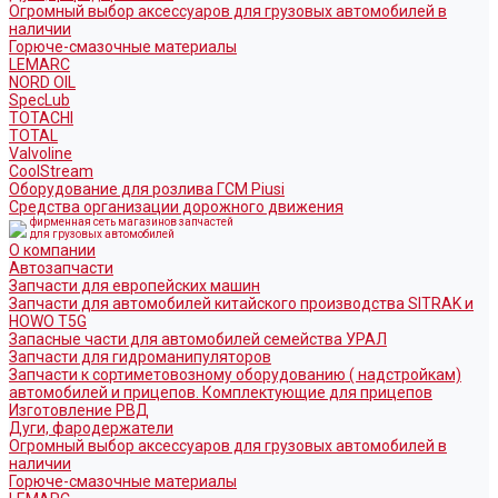
Огромный выбор аксессуаров для грузовых автомобилей в
наличии
Горюче-смазочные материалы
LEMARC
NORD OIL
SpecLub
TOTACHI
TOTAL
Valvoline
CoolStream
Оборудование для розлива ГСМ Piusi
Средства организации дорожного движения
фирменная сеть магазинов запчастей
для грузовых автомобилей
О компании
Автозапчасти
Запчасти для европейских машин
Запчасти для автомобилей китайского производства SITRAK и
HOWO T5G
Запасные части для автомобилей семейства УРАЛ
Запчасти для гидроманипуляторов
Запчасти к сортиметовозному оборудованию ( надстройкам)
автомобилей и прицепов. Комплектующие для прицепов
Изготовление РВД
Дуги, фародержатели
Огромный выбор аксессуаров для грузовых автомобилей в
наличии
Горюче-смазочные материалы