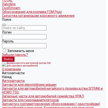
TOTAL
Valvoline
CoolStream
Оборудование для розлива ГСМ Piusi
Средства организации дорожного движения
Поиск
Логин
Пароль
Запомнить меня
Забыли пароль?
фирменная сеть магазинов запчастей
для грузовых автомобилей
О компании
Автозапчасти
Назад
Автозапчасти
Запчасти для европейских машин
Запчасти для автомобилей китайского производства SITRAK и
HOWO T5G
Запасные части для автомобилей семейства УРАЛ
Запчасти для гидроманипуляторов
Запчасти к сортиметовозному оборудованию ( надстройкам)
автомобилей и прицепов. Комплектующие для прицепов