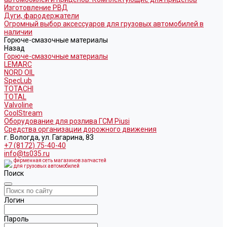
Изготовление РВД
Дуги, фародержатели
Огромный выбор аксессуаров для грузовых автомобилей в
наличии
Горюче-смазочные материалы
Назад
Горюче-смазочные материалы
LEMARC
NORD OIL
SpecLub
TOTACHI
TOTAL
Valvoline
CoolStream
Оборудование для розлива ГСМ Piusi
Средства организации дорожного движения
г. Вологда, ул. Гагарина, 83
+7 (8172) 75-40-40
info@ts035.ru
фирменная сеть магазинов запчастей
для грузовых автомобилей
Поиск
Логин
Пароль