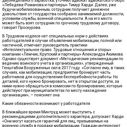
двухнедельного заработка, уточнил адвокат адвокатского бюро
«Лебедева-Романова и партнеры» Тимур Харди. Далее, уже
будучи мобилизованным, сотрудник получает денежное
довольствие от государства сообразно занимаемой должности,
условиям службы, военной специальности. А на его место
может быть взят сотрудник по срочному трудовому договору,
говорит Проскурова.
В Трудовом кодексе нет специальных норм о действиях
работодателей в случае объявления мобилизации, полной или
частичной, отмечает руководитель практики
«Интеллектуальное право. Трудовые отношения и споры»
компании «Лемчик, Крупский и партнеры» Александра Акимова.
Однако существует документ «Методические рекомендации по
ведению воинского учета в организациях», утвержденный
Генштабом Вооруженных сил в 2017 году. «Согласно ему, в таких
случаях, как мобилизация, предприятие бронирует часть
работников для осуществления бесперебойности работы. Но
деталей, кого нужно бронировать, нет в открытом доступе, за
ними нужно обращаться в комиссии по бронированию, которые
действуют при муниципалитетах по месту нахождения
организации», — поясняет она.
Какие обязанности возникают у работодателя
В ближайшее время Минтруд может выступить с
рекомендациями дополнительного характера, допускает Харди.
«Они могут касаться гарантий для лиц, призываемых на
военную службу в порядке мобилизации. Граждан интересуют