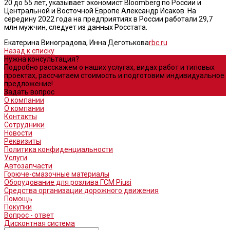
20 до 55 лет, указывает экономист Bloomberg по России и
Центральной и Восточной Европе Александр Исаков. На
середину 2022 года на предприятиях в России работали 29,7
млн мужчин, следует из данных Росстата.
Екатерина Виноградова, Инна Деготькова
rbc.ru
Назад к списку
Нужна консультация?
Подробно расскажем о наших услугах, видах работ и типовых
проектах, рассчитаем стоимость и подготовим индивидуальное
предложение!
Задать вопрос
О компании
О компании
Контакты
Сотрудники
Новости
Реквизиты
Политика конфиденциальности
Услуги
Автозапчасти
Горюче-смазочные материалы
Оборудование для розлива ГСМ Piusi
Средства организации дорожного движения
Помощь
Покупки
Вопрос - ответ
Дисконтная система