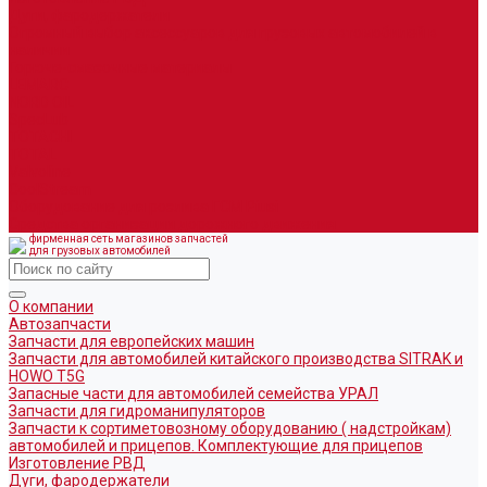
Дуги, фародержатели
Огромный выбор аксессуаров для грузовых автомобилей в
наличии
Горюче-смазочные материалы
LEMARC
NORD OIL
SpecLub
TOTACHI
TOTAL
Valvoline
CoolStream
Оборудование для розлива ГСМ Piusi
Средства организации дорожного движения
фирменная сеть магазинов запчастей
для грузовых автомобилей
О компании
Автозапчасти
Запчасти для европейских машин
Запчасти для автомобилей китайского производства SITRAK и
HOWO T5G
Запасные части для автомобилей семейства УРАЛ
Запчасти для гидроманипуляторов
Запчасти к сортиметовозному оборудованию ( надстройкам)
автомобилей и прицепов. Комплектующие для прицепов
Изготовление РВД
Дуги, фародержатели