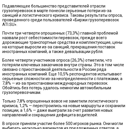
Подавляющее большинство представителей отрасли
грузоперевозок в марте понесли серьезные потери из-за
санкций и логистического кризиса. Таковы результаты опроса,
проведенного среди пользователей «Биржи грузоперевозок
ATI.SU».
Почти три четверти опрошенных (73,3%) главной проблемой
назвали рост себестоимости перевозок, прежде всего
дорожающие транспортные средства и комплектующие, цены
на которые выросли из-за санкций, прекращения поставок
иностранных компаний, а также девальвации рубля.
Более четверти участников опроса (26,3%) отметили, что
потеряли ключевых заказчиков внутри страны. Это в том числе
связано с приостановкой деятельности в России ряда
иностранных компаний. Еще 10,5% респондентов испытывают
серьезные сложности из-за неопределенности с платежами, а
7,8% — из-за приостановки международных перевозок.
Обойтись без потерь удалось немногим автомобильным
грузоперевозчикам.
Только 7,8% опрошенных вовсе не заметили логистического
кризиса, 1,2% — перестроились на новые маршруты и сохранили
позиции, а 1,6% — даже выиграли за счет развития новых
направлений и сокращения дефицита водителей.
В опросе приняли участие более 500 игроков рынка. Они могли
выбирать несколько вариантов из предложенных ответов, а