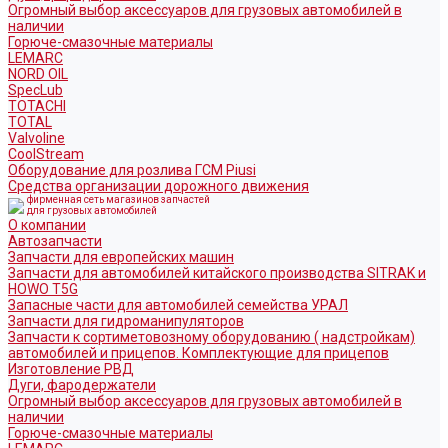
Огромный выбор аксессуаров для грузовых автомобилей в
наличии
Горюче-смазочные материалы
LEMARC
NORD OIL
SpecLub
TOTACHI
TOTAL
Valvoline
CoolStream
Оборудование для розлива ГСМ Piusi
Средства организации дорожного движения
фирменная сеть магазинов запчастей
для грузовых автомобилей
О компании
Автозапчасти
Запчасти для европейских машин
Запчасти для автомобилей китайского производства SITRAK и
HOWO T5G
Запасные части для автомобилей семейства УРАЛ
Запчасти для гидроманипуляторов
Запчасти к сортиметовозному оборудованию ( надстройкам)
автомобилей и прицепов. Комплектующие для прицепов
Изготовление РВД
Дуги, фародержатели
Огромный выбор аксессуаров для грузовых автомобилей в
наличии
Горюче-смазочные материалы