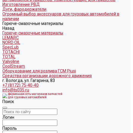
Изготовление РВД
Дуги, фародержатели
Огромный выбор аксессуаров для грузовых автомобилей в
наличии
Горюче-смазочные материалы
Назад
Горюче-смазочные материалы
LEMARC
NORD OIL
SpecLub
TOTACHI
TOTAL
Valvoline
CoolStream
Оборудование для розлива ГСМ Piusi
Средства организации дорожного движения
г. Вологда, ул. Гагарина, 83
+7 (8172) 75-40-40
info@ts035.ru
фирменная сеть магазинов запчастей
для грузовых автомобилей
Поиск
Логин
Пароль