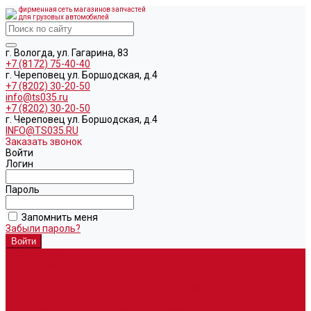
фирменная сеть магазинов запчастей
для грузовых автомобилей
г. Вологда, ул. Гагарина, 83
+7 (8172) 75-40-40
г. Череповец ул. Боршодская, д.4
+7 (8202) 30-20-50
info@ts035.ru
+7 (8202) 30-20-50
г. Череповец ул. Боршодская, д.4
INFO@TS035.RU
Заказать звонок
Войти
Логин
Пароль
Запомнить меня
Забыли пароль?
О компании
Автозапчасти
Запчасти для европейских машин
Запчасти для автомобилей китайского производства SITRAK и
HOWO T5G
Запасные части для автомобилей семейства УРАЛ