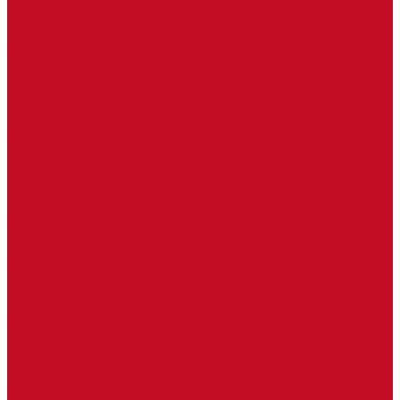
Запчасти для гидроманипуляторов
Запчасти к сортиметовозному оборудованию ( надстройкам)
автомобилей и прицепов. Комплектующие для прицепов
Изготовление РВД
Дуги, фародержатели
Огромный выбор аксессуаров для грузовых автомобилей в
наличии
Горюче-смазочные материалы
LEMARC
NORD OIL
SpecLub
TOTACHI
TOTAL
Valvoline
CoolStream
Оборудование для розлива ГСМ Piusi
Средства организации дорожного движения
...
О компании
Автозапчасти
Запчасти для европейских машин
Запчасти для автомобилей китайского производства SITRAK и
HOWO T5G
Запасные части для автомобилей семейства УРАЛ
Запчасти для гидроманипуляторов
Запчасти к сортиметовозному оборудованию ( надстройкам)
автомобилей и прицепов. Комплектующие для прицепов
Изготовление РВД