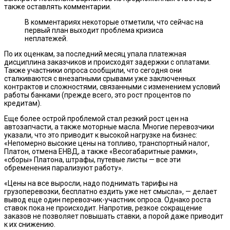
также оставлять комментарии.
В комментариях некоторые отметили, что сейчас на
первый план выходит проблема кризиса
неплатежей.
По их оценкам, за последний месяц упала платежная
дисциплина заказчиков и происходят задержки с оплатами.
Также участники опроса сообщили, что сегодня они
сталкиваются с внезапными срывами уже заключенных
контрактов и сложностями, связанными с изменением условий
работы банками (прежде всего, это рост процентов по
кредитам).
Еще более острой проблемой стал резкий рост цен на
автозапчасти, а также моторные масла. Многие перевозчики
указали, что это приводит к высокой нагрузке на бизнес:
«Непомерно высокие цены на топливо, транспортный налог,
Платон, отмена ЕНВД, а также «Весогабаритные рамки»,
«сборы» Платона, штрафы, путевые листы — все эти
обременения парализуют работу».
«Цены на все выросли, надо поднимать тарифы на
грузоперевозки, бесплатно ездить уже нет смысла», — делает
вывод еще один перевозчик-участник опроса. Однако роста
ставок пока не происходит. Напротив, резкое сокращение
заказов не позволяет повышать ставки, а порой даже приводит
к их снижению.