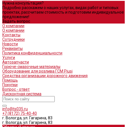
Нужна консультация?
Подробно расскажем о наших услугах, видах работ и типовых
проектах, рассчитаем стоимость и подготовим индивидуальное
предложение!
Задать вопрос
О компании
О компании
Контакты
Сотрудники
Новости
Реквизиты
Политика конфиденциальности
Услуги
Автозапчасти
Горюче-смазочные материалы
Оборудование для розлива ГСМ Piusi
Средства организации дорожного движения
Помощь
Покупки
Вопрос - ответ
Дисконтная система
info@ts035.ru
+7 (8172) 75-40-40
г. Вологда, ул. Гагарина, 83
г. Вологда, ул. Гагарина, 83