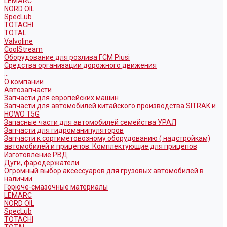
LEMARC
NORD OIL
SpecLub
TOTACHI
TOTAL
Valvoline
CoolStream
Оборудование для розлива ГСМ Piusi
Средства организации дорожного движения
...
О компании
Автозапчасти
Запчасти для европейских машин
Запчасти для автомобилей китайского производства SITRAK и
HOWO T5G
Запасные части для автомобилей семейства УРАЛ
Запчасти для гидроманипуляторов
Запчасти к сортиметовозному оборудованию ( надстройкам)
автомобилей и прицепов. Комплектующие для прицепов
Изготовление РВД
Дуги, фародержатели
Огромный выбор аксессуаров для грузовых автомобилей в
наличии
Горюче-смазочные материалы
LEMARC
NORD OIL
SpecLub
TOTACHI