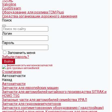
TOTAL
Valvoline
CoolStream
Оборудование для розлива ГСМ Piusi
Средства организации дорожного движения
Поиск
Логин
Пароль
Запомнить меня
Забыли пароль?
фирменная сеть магазинов запчастей
для грузовых автомобилей
О компании
Автозапчасти
Назад
Автозапчасти
Запчасти для европейских машин
Запчасти для автомобилей китайского производства SITRAK и
HOWO T5G
Запасные части для автомобилей семейства УРАЛ
Запчасти для гидроманипуляторов
Запчасти к сортиметовозному оборудованию ( надстройкам)
автомобилей и прицепов. Комплектующие для прицепов