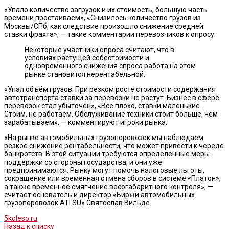
«Упало количество загрузок и их стоимость, большую часть
времени простаиваем», «Снизилось количество грузов из
Москвы/СПб, как следствие произошло снижение средней
ставки фрахта», — такие комментарии перевозчиков к опросу.
Некоторые участники опроса считают, что в
условиях растущей себестоимости и
одновременного снижения спроса работа на этом
рынке становится нерентабельной.
«Упал объём грузов. При резком росте стоимости содержания
автотранспорта ставки за перевозки не растут. Бизнес в сфере
перевозок стал убыточен», «Всё плохо, ставки маленькие.
Стоим, не работаем. Обслуживание техники стоит больше, чем
зарабатываем», — комментируют игроки рынка.
«На рынке автомобильных грузоперевозок мы наблюдаем
резкое снижение рентабельности, что может привести к череде
банкротств. В этой ситуации требуются определенные меры
поддержки со стороны государства, и они уже
предпринимаются. Рынку могут помочь налоговые льготы,
сокращение или временная отмена сборов в системе «Платон»,
а также временное смягчение весогабаритного контроля», —
считает основатель и директор «Биржи автомобильных
грузоперевозок ATI.SU» Святослав Вильде.
5koleso.ru
Назад к списку