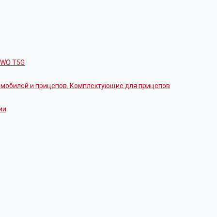
OWO T5G
томобилей и прицепов. Комплектующие для прицепов
ии