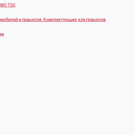
OWO T5G
томобилей и прицепов. Комплектующие для прицепов
ии