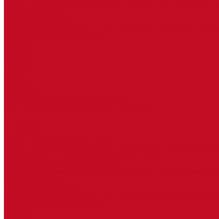
Запчасти к сортиметовозному оборудованию ( надстройкам) ав
Изготовление РВД
Дуги, фародержатели
Огромный выбор аксессуаров для грузовых автомобилей в налич
Горюче-смазочные материалы
LEMARC
NORD OIL
SpecLub
TOTACHI
TOTAL
Valvoline
CoolStream
Оборудование для розлива ГСМ Piusi
Средства организации дорожного движения
...
О компании
Автозапчасти
Запчасти для европейских машин
Запчасти для автомобилей китайского производства SITRAK и H
Запасные части для автомобилей семейства УРАЛ
Запчасти для гидроманипуляторов
Запчасти к сортиметовозному оборудованию ( надстройкам) ав
Изготовление РВД
Дуги, фародержатели
Огромный выбор аксессуаров для грузовых автомобилей в налич
Горюче-смазочные материалы
LEMARC
NORD OIL