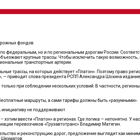
орожных фондов.
о по федеральным, но и по региональным дорогам России. Соответ
 объезжают крупные трассы. Чтобы исключить такую возможность,
гиональные транспортные артерии.
ные трассы, на которых действует «Платон». Поэтому право реги
, — приводит слова президента РСПП Александра Шохина издание
 только при соблюдении нескольких условий. В частности, регионы
 бесплатные маршруты, а сами тарифы должны быть «разумными».
, инициативу не поддерживают.
й – хотим ввести «Платон» в регионах. Где логика — непонятно. У 
циации перевозчиков «Грузавтотранс» Владимир Матягин.
ительство и реконструкцию дорог, предложение выглядит как миним
р Шкуматов.