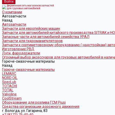
фирменная сеть магазинов запчастей
для грузовых автомобилей
О компании
Автозапчасти
Назад
Автозапчасти
Запчасти для европейских машин
Запчасти для автомобилей китайского производства SITRAK и H
Запасные части для автомобилей семейства УРАЛ
Запчасти для гидроманипуляторов
Запчасти к сортиметовозному оборудованию ( надстройкам) ав
Изготовление РВД
Дуги, фародержатели
Огромный выбор аксессуаров для грузовых автомобилей в налич
Горюче-смазочные материалы
Назад
Горюче-смазочные материалы
LEMARC
NORD OIL
SpecLub
TOTACHI
TOTAL
Valvoline
CoolStream
Оборудование для розлива ГСМ Piusi
Средства организации дорожного движения
г. Вологда, ул. Гагарина, 83
+7 (8172) 75-40-40