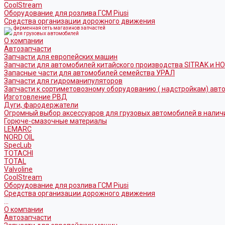
CoolStream
Оборудование для розлива ГСМ Piusi
Средства организации дорожного движения
фирменная сеть магазинов запчастей
для грузовых автомобилей
О компании
Автозапчасти
Запчасти для европейских машин
Запчасти для автомобилей китайского производства SITRAK и H
Запасные части для автомобилей семейства УРАЛ
Запчасти для гидроманипуляторов
Запчасти к сортиметовозному оборудованию ( надстройкам) ав
Изготовление РВД
Дуги, фародержатели
Огромный выбор аксессуаров для грузовых автомобилей в налич
Горюче-смазочные материалы
LEMARC
NORD OIL
SpecLub
TOTACHI
TOTAL
Valvoline
CoolStream
Оборудование для розлива ГСМ Piusi
Средства организации дорожного движения
...
О компании
Автозапчасти