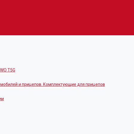
OWO T5G
томобилей и прицепов. Комплектующие для прицепов
ии