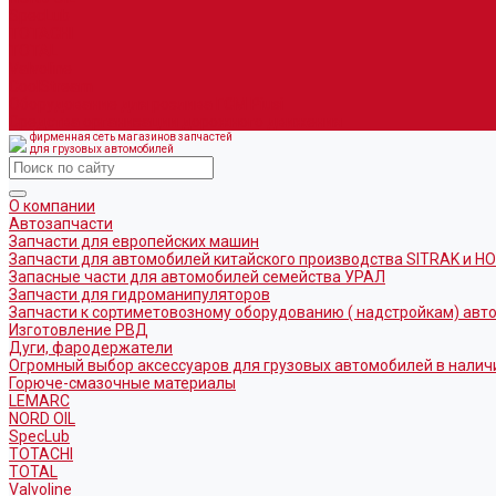
SpecLub
TOTACHI
TOTAL
Valvoline
CoolStream
Оборудование для розлива ГСМ Piusi
Средства организации дорожного движения
фирменная сеть магазинов запчастей
для грузовых автомобилей
О компании
Автозапчасти
Запчасти для европейских машин
Запчасти для автомобилей китайского производства SITRAK и H
Запасные части для автомобилей семейства УРАЛ
Запчасти для гидроманипуляторов
Запчасти к сортиметовозному оборудованию ( надстройкам) ав
Изготовление РВД
Дуги, фародержатели
Огромный выбор аксессуаров для грузовых автомобилей в налич
Горюче-смазочные материалы
LEMARC
NORD OIL
SpecLub
TOTACHI
TOTAL
Valvoline