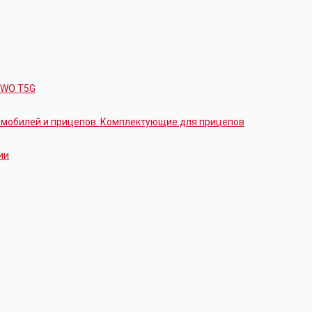
OWO T5G
томобилей и прицепов. Комплектующие для прицепов
ии