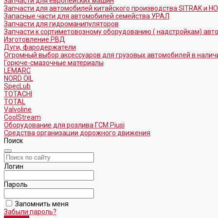
Запчасти для европейских машин
Запчасти для автомобилей китайского производства SITRAK и H
Запасные части для автомобилей семейства УРАЛ
Запчасти для гидроманипуляторов
Запчасти к сортиметовозному оборудованию ( надстройкам) ав
Изготовление РВД
Дуги, фародержатели
Огромный выбор аксессуаров для грузовых автомобилей в налич
Горюче-смазочные материалы
LEMARC
NORD OIL
SpecLub
TOTACHI
TOTAL
Valvoline
CoolStream
Оборудование для розлива ГСМ Piusi
Средства организации дорожного движения
Поиск
Логин
Пароль
Запомнить меня
Забыли пароль?