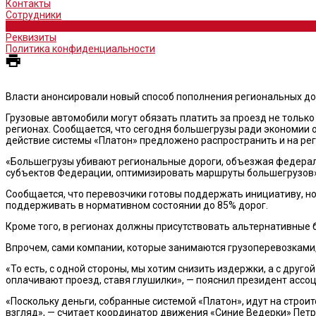
Контакты
Сотрудники
Новости
Реквизиты
Политика конфиденциальности
Власти анонсировали новый способ пополнения региональных д
Грузовые автомобили могут обязать платить за проезд не тольк
регионах. Сообщается, что сегодня большегрузы ради экономии
действие системы «Платон» предложено распространить и на ре
«Большегрузы убивают региональные дороги, объезжая федераль
субъектов Федерации, оптимизировать маршруты большегрузов»
Сообщается, что перевозчики готовы поддержать инициативу, но
поддерживать в нормативном состоянии до 85% дорог.
Кроме того, в регионах должны присутствовать альтернативные
Впрочем, сами компании, которые занимаются грузоперевозками
«То есть, с одной стороны, мы хотим снизить издержки, а с друго
оплачивают проезд, ставя глушилки», — пояснил президент ассо
«Поскольку деньги, собранные системой «Платон», идут на стро
взгляд», — считает координатор движения «Синие Ведерки» Пет