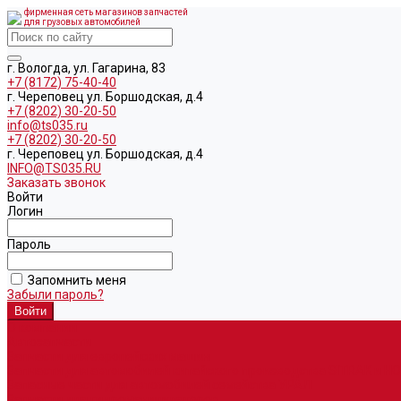
фирменная сеть магазинов запчастей
для грузовых автомобилей
г. Вологда, ул. Гагарина, 83
+7 (8172) 75-40-40
г. Череповец ул. Боршодская, д.4
+7 (8202) 30-20-50
info@ts035.ru
+7 (8202) 30-20-50
г. Череповец ул. Боршодская, д.4
INFO@TS035.RU
Заказать звонок
Войти
Логин
Пароль
Запомнить меня
Забыли пароль?
О компании
Автозапчасти
Запчасти для европейских машин
Запчасти для автомобилей китайского производства SITRAK и H
Запасные части для автомобилей семейства УРАЛ
Запчасти для гидроманипуляторов