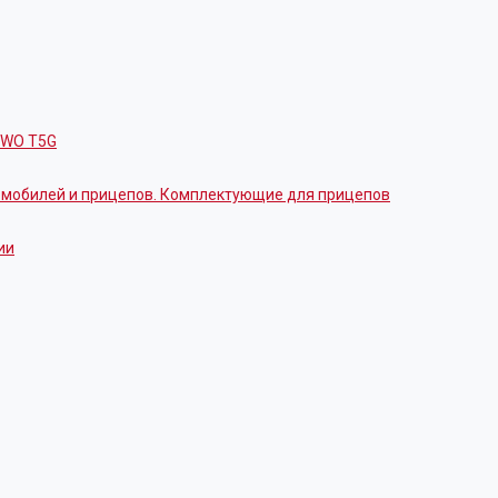
OWO T5G
томобилей и прицепов. Комплектующие для прицепов
ии