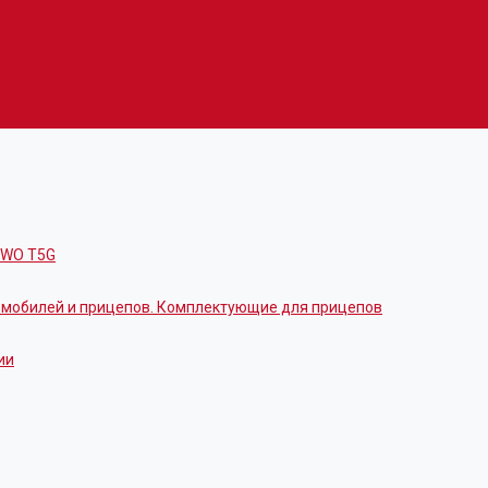
OWO T5G
томобилей и прицепов. Комплектующие для прицепов
ии