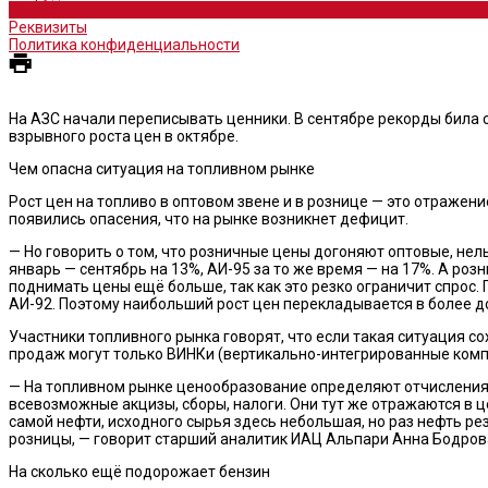
Новости
Реквизиты
Политика конфиденциальности
На АЗС начали переписывать ценники. В сентябре рекорды била с
взрывного роста цен в октябре.
Чем опасна ситуация на топливном рынке
Рост цен на топливо в оптовом звене и в рознице — это отражен
появились опасения, что на рынке возникнет дефицит.
— Но говорить о том, что розничные цены догоняют оптовые, нел
январь — сентябрь на 13%, АИ-95 за то же время — на 17%. А розн
поднимать цены ещё больше, так как это резко ограничит спрос. 
АИ-92. Поэтому наибольший рост цен перекладывается в более д
Участники топливного рынка говорят, что если такая ситуация с
продаж могут только ВИНКи (вертикально-интегрированные компа
— На топливном рынке ценообразование определяют отчисления г
всевозможные акцизы, сборы, налоги. Они тут же отражаются в ц
самой нефти, исходного сырья здесь небольшая, но раз нефть ре
розницы, — говорит старший аналитик ИАЦ Альпари Анна Бодров
На сколько ещё подорожает бензин