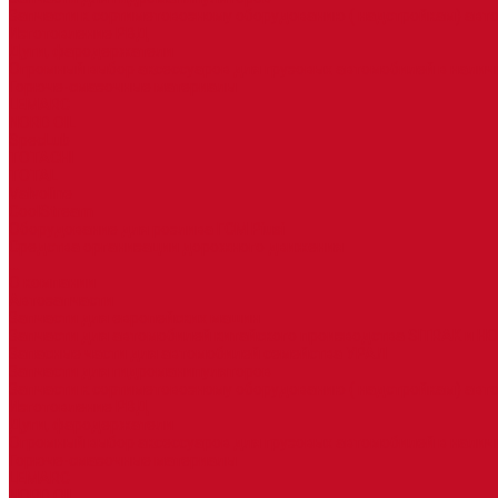
Запчасти к сортиметовозному оборудованию ( надстройкам) ав
Изготовление РВД
Дуги, фародержатели
Огромный выбор аксессуаров для грузовых автомобилей в налич
Горюче-смазочные материалы
LEMARC
NORD OIL
SpecLub
TOTACHI
TOTAL
Valvoline
CoolStream
Оборудование для розлива ГСМ Piusi
Средства организации дорожного движения
...
О компании
Автозапчасти
Запчасти для европейских машин
Запчасти для автомобилей китайского производства SITRAK и H
Запасные части для автомобилей семейства УРАЛ
Запчасти для гидроманипуляторов
Запчасти к сортиметовозному оборудованию ( надстройкам) ав
Изготовление РВД
Дуги, фародержатели
Огромный выбор аксессуаров для грузовых автомобилей в налич
Горюче-смазочные материалы
LEMARC
NORD OIL