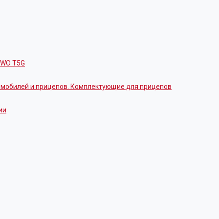
OWO T5G
томобилей и прицепов. Комплектующие для прицепов
ии