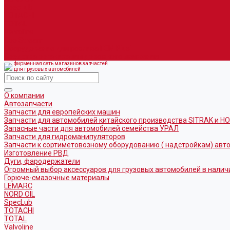
SpecLub
TOTACHI
TOTAL
Valvoline
CoolStream
Оборудование для розлива ГСМ Piusi
Средства организации дорожного движения
фирменная сеть магазинов запчастей
для грузовых автомобилей
О компании
Автозапчасти
Запчасти для европейских машин
Запчасти для автомобилей китайского производства SITRAK и H
Запасные части для автомобилей семейства УРАЛ
Запчасти для гидроманипуляторов
Запчасти к сортиметовозному оборудованию ( надстройкам) ав
Изготовление РВД
Дуги, фародержатели
Огромный выбор аксессуаров для грузовых автомобилей в налич
Горюче-смазочные материалы
LEMARC
NORD OIL
SpecLub
TOTACHI
TOTAL
Valvoline