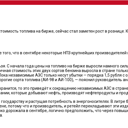
тоимость топлива на бирже, сейчас стал заметен рост в рознице. 
ие того, что в сентябре некоторые НПЗ крупнейших производителей
ьзя. С начала года цены на топливо на бирже выросли намного сил
ичная стоимость этих двух сортов бензина выросла в стране только
Пока независимые АЗС только несут убытки — порядка 1,5 рубля с од
орогие сорта топлива (АИ-98 и АИ-100), — пояснил руководитель а
охранится, то это приведёт к сокращению независимых АЗС в стран
нии, которые добывают нефть, производят нефтепродукты и прода
осударству и растущая потребность в энергоносителях. В литре б
ене, потому что и производитель, и ретейл перекладывают эти из
зко дорожала в сентябре, логично предположить, что через повыш
а.