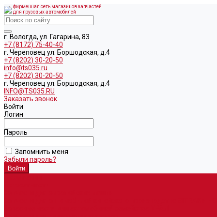
фирменная сеть магазинов запчастей
для грузовых автомобилей
г. Вологда, ул. Гагарина, 83
+7 (8172) 75-40-40
г. Череповец ул. Боршодская, д.4
+7 (8202) 30-20-50
info@ts035.ru
+7 (8202) 30-20-50
г. Череповец ул. Боршодская, д.4
INFO@TS035.RU
Заказать звонок
Войти
Логин
Пароль
Запомнить меня
Забыли пароль?
О компании
Автозапчасти
Запчасти для европейских машин
Запчасти для автомобилей китайского производства SITRAK и H
Запасные части для автомобилей семейства УРАЛ
Запчасти для гидроманипуляторов