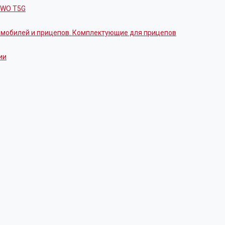
OWO T5G
томобилей и прицепов. Комплектующие для прицепов
ии