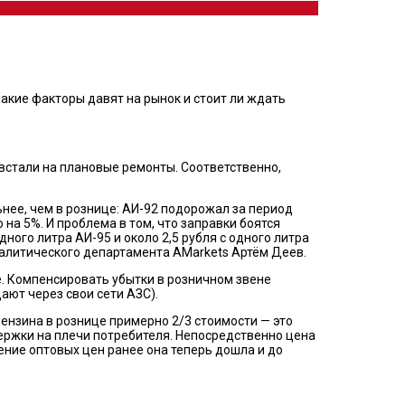
Какие факторы давят на рынок и стоит ли ждать
 встали на плановые ремонты. Соответственно,
ьнее, чем в рознице: АИ-92 подорожал за период
 на 5%. И проблема в том, что заправки боятся
ного литра АИ-95 и около 2,5 рубля с одного литра
налитического департамента AMarkets Артём Деев.
е. Компенсировать убытки в розничном звене
ют через свои сети АЗС).
ензина в рознице примерно 2/3 стоимости — это
держки на плечи потребителя. Непосредственно цена
ение оптовых цен ранее она теперь дошла и до