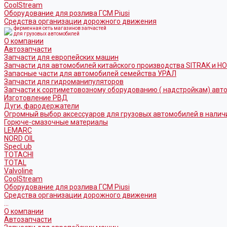
CoolStream
Оборудование для розлива ГСМ Piusi
Средства организации дорожного движения
фирменная сеть магазинов запчастей
для грузовых автомобилей
О компании
Автозапчасти
Запчасти для европейских машин
Запчасти для автомобилей китайского производства SITRAK и H
Запасные части для автомобилей семейства УРАЛ
Запчасти для гидроманипуляторов
Запчасти к сортиметовозному оборудованию ( надстройкам) ав
Изготовление РВД
Дуги, фародержатели
Огромный выбор аксессуаров для грузовых автомобилей в налич
Горюче-смазочные материалы
LEMARC
NORD OIL
SpecLub
TOTACHI
TOTAL
Valvoline
CoolStream
Оборудование для розлива ГСМ Piusi
Средства организации дорожного движения
...
О компании
Автозапчасти