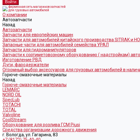
фирменная сеть магазинов запчастей
для грузовых автомобилей
О компании
Автозапчасти
Назад
Автозапчасти
Запчасти для европейских машин
Запчасти для автомобилей китайского производства SITRAK и H
Запасные части для автомобилей семейства УРАЛ
Запчасти для гидроманипуляторов
Запчасти к сортиметовозному оборудованию ( надстройкам) ав
Изготовление РВД
Дуги, фародержатели
Огромный выбор аксессуаров для грузовых автомобилей в налич
Горюче-смазочные материалы
Назад
Горюче-смазочные материалы
LEMARC
NORD OIL
SpecLub
TOTACHI
TOTAL
Valvoline
CoolStream
Оборудование для розлива ГСМ Piusi
Средства организации дорожного движения
г. Вологда, ул. Гагарина, 83
+7 (8172) 75-40-40