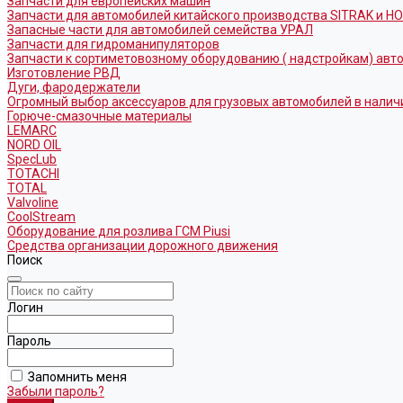
Запчасти для европейских машин
Запчасти для автомобилей китайского производства SITRAK и H
Запасные части для автомобилей семейства УРАЛ
Запчасти для гидроманипуляторов
Запчасти к сортиметовозному оборудованию ( надстройкам) ав
Изготовление РВД
Дуги, фародержатели
Огромный выбор аксессуаров для грузовых автомобилей в налич
Горюче-смазочные материалы
LEMARC
NORD OIL
SpecLub
TOTACHI
TOTAL
Valvoline
CoolStream
Оборудование для розлива ГСМ Piusi
Средства организации дорожного движения
Поиск
Логин
Пароль
Запомнить меня
Забыли пароль?