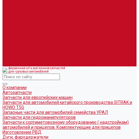
Дуги, фародержатели
Огромный выбор аксессуаров для грузовых автомобилей в
наличии
Горюче-смазочные материалы
LEMARC
NORD OIL
SpecLub
TOTACHI
TOTAL
Valvoline
CoolStream
Оборудование для розлива ГСМ Piusi
Средства организации дорожного движения
фирменная сеть магазинов запчастей
для грузовых автомобилей
О компании
Автозапчасти
Запчасти для европейских машин
Запчасти для автомобилей китайского производства SITRAK и
HOWO T5G
Запасные части для автомобилей семейства УРАЛ
Запчасти для гидроманипуляторов
Запчасти к сортиметовозному оборудованию ( надстройкам)
автомобилей и прицепов. Комплектующие для прицепов
Изготовление РВД
Дуги, фародержатели