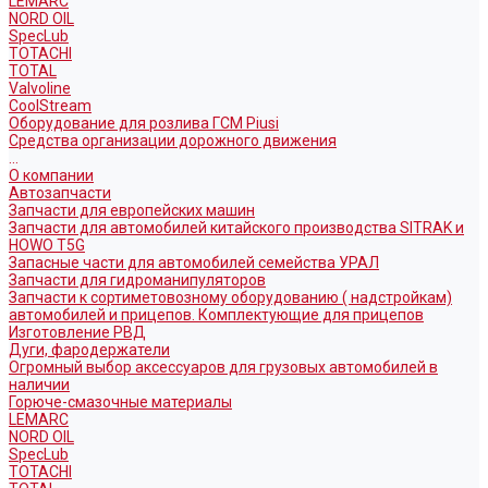
LEMARC
NORD OIL
SpecLub
TOTACHI
TOTAL
Valvoline
CoolStream
Оборудование для розлива ГСМ Piusi
Средства организации дорожного движения
...
О компании
Автозапчасти
Запчасти для европейских машин
Запчасти для автомобилей китайского производства SITRAK и
HOWO T5G
Запасные части для автомобилей семейства УРАЛ
Запчасти для гидроманипуляторов
Запчасти к сортиметовозному оборудованию ( надстройкам)
автомобилей и прицепов. Комплектующие для прицепов
Изготовление РВД
Дуги, фародержатели
Огромный выбор аксессуаров для грузовых автомобилей в
наличии
Горюче-смазочные материалы
LEMARC
NORD OIL
SpecLub
TOTACHI