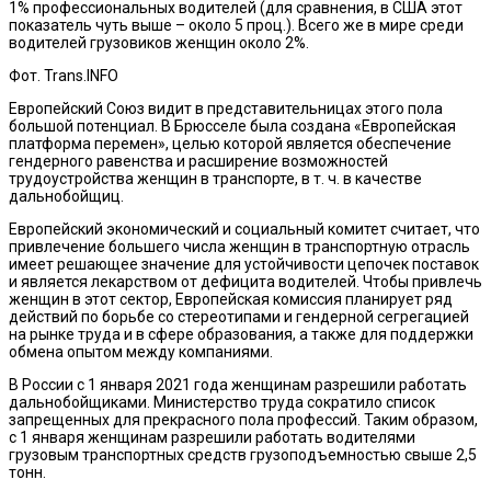
1% профессиональных водителей (для сравнения, в США этот
показатель чуть выше – около 5 проц.). Всего же в мире среди
водителей грузовиков женщин около 2%.
Фот. Trans.INFO
Европейский Союз видит в представительницах этого пола
большой потенциал. В Брюсселе была создана «Европейская
платформа перемен», целью которой является обеспечение
гендерного равенства и расширение возможностей
трудоустройства женщин в транспорте, в т. ч. в качестве
дальнобойщиц.
Европейский экономический и социальный комитет считает, что
привлечение большего числа женщин в транспортную отрасль
имеет решающее значение для устойчивости цепочек поставок
и является лекарством от дефицита водителей. Чтобы привлечь
женщин в этот сектор, Европейская комиссия планирует ряд
действий по борьбе со стереотипами и гендерной сегрегацией
на рынке труда и в сфере образования, а также для поддержки
обмена опытом между компаниями.
В России с 1 января 2021 года женщинам разрешили работать
дальнобойщиками. Министерство труда сократило список
запрещенных для прекрасного пола профессий. Таким образом,
с 1 января женщинам разрешили работать водителями
грузовым транспортных средств грузоподъемностью свыше 2,5
тонн.