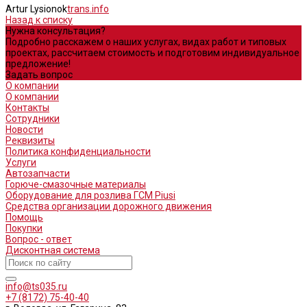
Artur Lysionok
trans.info
Назад к списку
Нужна консультация?
Подробно расскажем о наших услугах, видах работ и типовых
проектах, рассчитаем стоимость и подготовим индивидуальное
предложение!
Задать вопрос
О компании
О компании
Контакты
Сотрудники
Новости
Реквизиты
Политика конфиденциальности
Услуги
Автозапчасти
Горюче-смазочные материалы
Оборудование для розлива ГСМ Piusi
Средства организации дорожного движения
Помощь
Покупки
Вопрос - ответ
Дисконтная система
info@ts035.ru
+7 (8172) 75-40-40