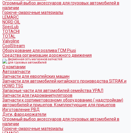
Огромный выбор аксессуаров для грузовых автомобилей в
наличии
Горюче-смазочные материалы
LEMARC
NORD OIL
SpecLub
TOTACHI
TOTAL
Valvoline
CoolStream
Оборудование для розлива ГСМ Piusi
Средства организации дорожного движения
фирменная сеть магазинов запчастей
для грузовых автомобилей
О компании
Автозапчасти
Запчасти для европейских машин
Запчасти для автомобилей китайского производства SITRAK и
HOWO T5G
Запасные части для автомобилей семейства УРАЛ
Запчасти для гидроманипуляторов
Запчасти к сортиметовозному оборудованию ( надстройкам)
автомобилей и прицепов. Комплектующие для прицепов
Изготовление РВД
Дуги, фародержатели
Огромный выбор аксессуаров для грузовых автомобилей в
наличии
Горюче-смазочные материалы