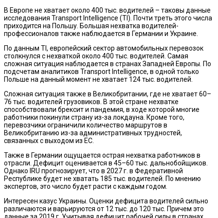
В Европе не хватает около 400 тыс. водителей – таковы данные
исследования Transport Intelligence (TI). Почти треть этого числа
приходится на Польшу. Большая нехватка водителей-
профессионалов также наблюдается в Германии и Украине.
По данным TI, европейский сектор автомобильных перевозок
столкнулся с нехваткой около 400 тыс. водителей. Самая
сложная ситуация наблюдается в странах Западней Европы. По
подсчетам аналитиков Transport Intelligence, в одной только
Польше на данный момент не хватает 124 тыс. водителей.
Сложная ситуация также в Великобритании, где не хватает 60–
76 тыс. водителей грузовиков. В этой стране нехватке
способствовали брексит и пандемия, в ходе которой многие
работники покинули страну из-за локдауна. Кроме того,
перевозчики ограничили количество маршрутов в
Великобританию из-за административных трудностей,
связанных с выходом из ЕС.
Также в Германии ощущается острая нехватка работников в
отрасли. Дефицит оценивается в 45–60 тыс. дальнобойщиков.
Однако IRU прогнозирует, что в 2027 г. в Федеративной
Республике будет не хватать 185 тыс. водителей. По мнению
экспертов, это число будет расти с каждым годом.
Интересен казус Украины. Оценки дефицита водителей сильно
различаются и варьируются от 12 тыс. до 120 тыс. Причем это
данные за 2019 г. Учитывая дефицит рабочей силы в странах