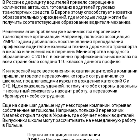
В России к дефициту водителей привело сокращение
количества автошкол, готовящих водителей грузовых
транспортных средств. В Европе этому способствует нехватка
образовательных учреждений, где молодые люди могли бы
получить соответствующие образование водителя-механика.
Решением этой проблемы уже занимаются европейские
транспортные организации. Например, польская ассоциация
ZMPD годами добивалась восстановления преподавания
профессии водителя-механика и техника дорожного транспорта
в школах и внесения их в перечень Министерства народного
образования. С 2016 г. в основных профессиональных школах по
всей стране было создано 110 классов данного профиля.
К интересной идее восполнения нехватки водителей в компании
пришли литовские перевозчики, которые сотрудничали со
школами, предлагающими курсы по вождению категорий C и
C+E. Идея оказалась удачной, потому что обе стороны довольны
– неопытный соискатель находит работу, а перевозчик
«бронирует» себе сотрудника.
Еще на один шаг дальше идут некоторые компании, открывая
собственные автошколы. Например, польский перевозчик
Natanek открыл такую в Украине, где обучает новых водителей.
Выпускники школы могут рассчитывать на немедленную работу
в Польше.
Первая экспедиционная компания
(ПЭК) из России уже несколько лет