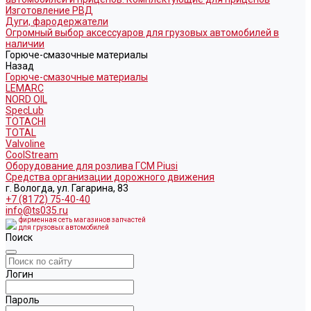
Изготовление РВД
Дуги, фародержатели
Огромный выбор аксессуаров для грузовых автомобилей в
наличии
Горюче-смазочные материалы
Назад
Горюче-смазочные материалы
LEMARC
NORD OIL
SpecLub
TOTACHI
TOTAL
Valvoline
CoolStream
Оборудование для розлива ГСМ Piusi
Средства организации дорожного движения
г. Вологда, ул. Гагарина, 83
+7 (8172) 75-40-40
info@ts035.ru
фирменная сеть магазинов запчастей
для грузовых автомобилей
Поиск
Логин
Пароль