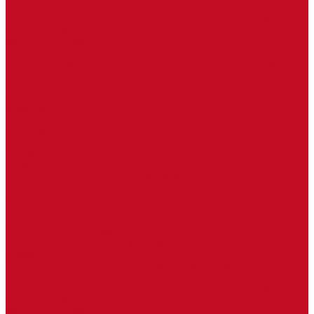
Запчасти для гидроманипуляторов
Запчасти к сортиметовозному оборудованию ( надстройкам)
автомобилей и прицепов. Комплектующие для прицепов
Изготовление РВД
Дуги, фародержатели
Огромный выбор аксессуаров для грузовых автомобилей в
наличии
Горюче-смазочные материалы
LEMARC
NORD OIL
SpecLub
TOTACHI
TOTAL
Valvoline
CoolStream
Оборудование для розлива ГСМ Piusi
Средства организации дорожного движения
...
О компании
Автозапчасти
Запчасти для европейских машин
Запчасти для автомобилей китайского производства SITRAK и
HOWO T5G
Запасные части для автомобилей семейства УРАЛ
Запчасти для гидроманипуляторов
Запчасти к сортиметовозному оборудованию ( надстройкам)
автомобилей и прицепов. Комплектующие для прицепов
Изготовление РВД