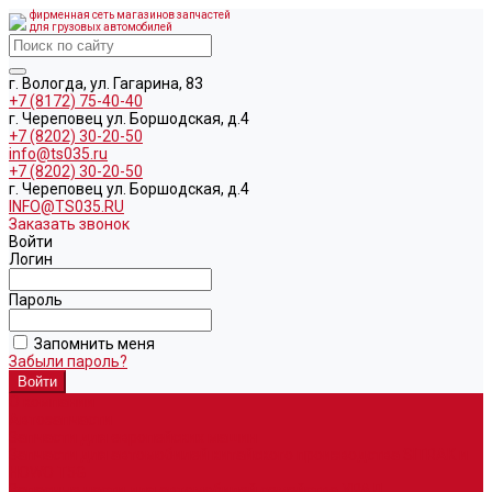
фирменная сеть магазинов запчастей
для грузовых автомобилей
г. Вологда, ул. Гагарина, 83
+7 (8172) 75-40-40
г. Череповец ул. Боршодская, д.4
+7 (8202) 30-20-50
info@ts035.ru
+7 (8202) 30-20-50
г. Череповец ул. Боршодская, д.4
INFO@TS035.RU
Заказать звонок
Войти
Логин
Пароль
Запомнить меня
Забыли пароль?
О компании
Автозапчасти
Запчасти для европейских машин
Запчасти для автомобилей китайского производства SITRAK и
HOWO T5G
Запасные части для автомобилей семейства УРАЛ