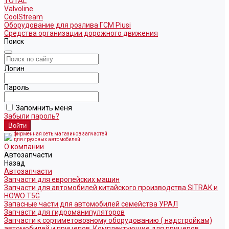
TOTAL
Valvoline
CoolStream
Оборудование для розлива ГСМ Piusi
Средства организации дорожного движения
Поиск
Логин
Пароль
Запомнить меня
Забыли пароль?
фирменная сеть магазинов запчастей
для грузовых автомобилей
О компании
Автозапчасти
Назад
Автозапчасти
Запчасти для европейских машин
Запчасти для автомобилей китайского производства SITRAK и
HOWO T5G
Запасные части для автомобилей семейства УРАЛ
Запчасти для гидроманипуляторов
Запчасти к сортиметовозному оборудованию ( надстройкам)
автомобилей и прицепов. Комплектующие для прицепов