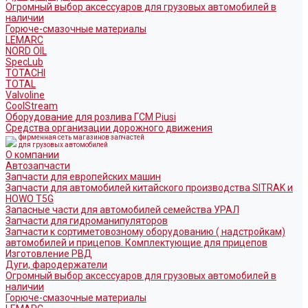
Огромный выбор аксессуаров для грузовых автомобилей в
наличии
Горюче-смазочные материалы
LEMARC
NORD OIL
SpecLub
TOTACHI
TOTAL
Valvoline
CoolStream
Оборудование для розлива ГСМ Piusi
Средства организации дорожного движения
фирменная сеть магазинов запчастей
для грузовых автомобилей
О компании
Автозапчасти
Запчасти для европейских машин
Запчасти для автомобилей китайского производства SITRAK и
HOWO T5G
Запасные части для автомобилей семейства УРАЛ
Запчасти для гидроманипуляторов
Запчасти к сортиметовозному оборудованию ( надстройкам)
автомобилей и прицепов. Комплектующие для прицепов
Изготовление РВД
Дуги, фародержатели
Огромный выбор аксессуаров для грузовых автомобилей в
наличии
Горюче-смазочные материалы