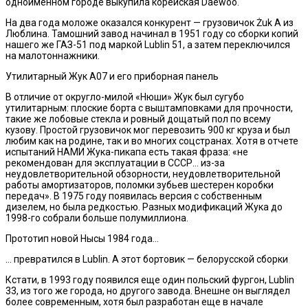
одноименном городе выкупила корейская Daewoo.
На два года моложе оказался конкурент — грузовичок Żuk А из
Люблина. Тамошний завод начинал в 1951 году со сборки копий
нашего же ГАЗ-51 под маркой Lublin 51, а затем переключился
на малотоннажники.
Утилитарный Жук А07 и его приборная панель
В отличие от округло-милой «Нюши» Жук был сугубо
утилитарным: плоские борта с выштамповками для прочности,
такие же лобовые стекла и ровный дощатый пол по всему
кузову. Простой грузовичок мог перевозить 900 кг круза и был
любим как на родине, так и во многих соцстранах. Хотя в отчете
испытаний НАМИ Жука-пикапа есть такая фраза: «не
рекомендован для эксплуатации в СССР… из-за
неудовлетворительной обзорности, неудовлетворительной
работы амортизаторов, поломки зубьев шестерен коробки
передач». В 1975 году появилась версия с собственным
дизелем, но была редкостью. Разных модификаций Жука до
1998-го собрали больше полумиллиона.
Прототип новой Нысы 1984 года…
… превратился в Lublin. А этот бортовик — белорусской сборки
Кстати, в 1993 году появился еще один польский фургон, Lublin
33, из того же города, но другого завода. Внешне он выглядел
более современным, хотя был разработан еще в начале