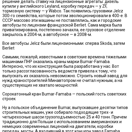
решение делать ставку на лицензионные агрегаты: дизель
купили у английского Leyland, коробку передач — у ZF,
тормозную систему — у Wabco. Так появились грузовики Jelcz
300-го семейства, которые потом эволюционировали в 400-е. В
СССР массово эти машины не поставлялись, как и городские
автобусы по лицензии французской Berliet. Сама марка была
приватизирована, постепенно зачахла, ее грузовое отделение
закрылось в 2004-м, а автобусное — в 2008-м.
Все автобусы Jelcz были лицензионными: сперва Skoda, затем
Berliet
Самыми, пожалуй, известными в советские времена тяжелыми
машинами ПНР оказались краны марки Bumar-Famaba.
Интересно, что их конструкция была разработана у нас. Вот
только рассогласованность ведомств привела к тому, что
выпускать их оказалось невозможно. Строить новый завод для
нужд краностроителей Минавтопром не считал нужным, а на
существующих не хватало мощностей.
Сорокатонный кран Bumar-Famaba — польский гость советских
строек
Ну а польское объединение Bumar, выпускавшее десятки типов
строительных машин, уже собирало подходящие трех- и
четырехосные шасси грузоподъемностью 25 и 40 тонн. Причем
традиционно для Польши с использованием американских и
немецких современных лицензий на двигатели, коробки
передач, мосты. А входивший в этот концерн завод Famaba