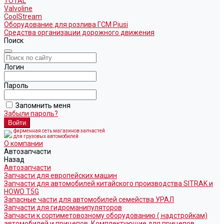
TOTAL
Valvoline
CoolStream
Оборудование для розлива ГСМ Piusi
Средства организации дорожного движения
Поиск
Логин
Пароль
Запомнить меня
Забыли пароль?
фирменная сеть магазинов запчастей
для грузовых автомобилей
О компании
Автозапчасти
Назад
Автозапчасти
Запчасти для европейских машин
Запчасти для автомобилей китайского производства SITRAK и
HOWO T5G
Запасные части для автомобилей семейства УРАЛ
Запчасти для гидроманипуляторов
Запчасти к сортиметовозному оборудованию ( надстройкам)
автомобилей и прицепов. Комплектующие для прицепов