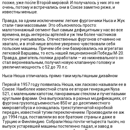
позже, уже после Второй мировой. И получалось у них это не
очень, потому и встречались они в Союзе заметно реже, и
известны меньше.
Правда, за одним исключением: легкие фургончики Ныса и Жук
стали-таки массовыми. Это объяснялось просто:
малотоннажный сегмент был самым дефицитным у нас во все
времена, ведь интересы артелей и уж тем более частников
почти не учитывались. Отечественных фургонов отчаянно не
хватало, и в этой нише вполне уверенно чувствовали себя
польские машины. Причем обе они базировались на агрегатах
легковой Варшавы, то есть нашей лицензионной Победы М-20.
Правда, двигатель поляки доработали — из нижневального он
стал верхневальным, получил новую клапанную головку и
увеличил мощность с 52 до 70 л.с.
Ныса-Нюша отличалась прямо-таки мультяшным дизайном
Первой в 1957 году появилась Нюша, как ласково называли ее в
Союзе. Наиболее известной стала ее вторая генерация Nysa
521, с маленьким капотом, панорамным стеклом и пучеглазыми
круглыми фарами. Она выпускалась в разных модификациях, от
фургона грузоподъемностью 850 кг до десятиместного
микроавтобуса и оснащалась трехступенчатой коробкой
передач, известной тугим переключением. Производили ее аж
до 1994 года, поставляли во все братские страны и даже в
Турцию и Финляндию. Собрали Нюш почти четыреста тысяч, но
выпуск устаревшей машины постепенно падал, и завод в