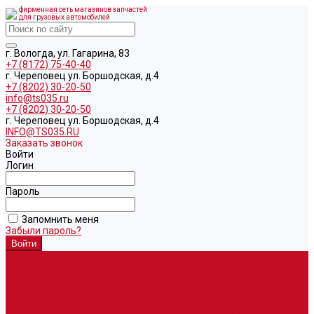
фирменная сеть магазинов запчастей
для грузовых автомобилей
г. Вологда, ул. Гагарина, 83
+7 (8172) 75-40-40
г. Череповец ул. Боршодская, д.4
+7 (8202) 30-20-50
info@ts035.ru
+7 (8202) 30-20-50
г. Череповец ул. Боршодская, д.4
INFO@TS035.RU
Заказать звонок
Войти
Логин
Пароль
Запомнить меня
Забыли пароль?
О компании
Автозапчасти
Запчасти для европейских машин
Запчасти для автомобилей китайского производства SITRAK и
HOWO T5G
Запасные части для автомобилей семейства УРАЛ