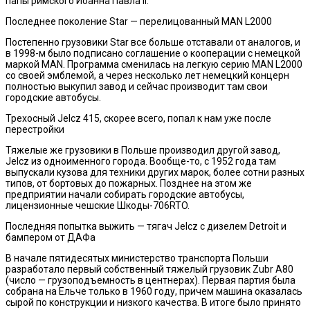
папы римского Иоанна Павла II.
Последнее поколение Star — перелицованный MAN L2000
Постепенно грузовики Star все больше отставали от аналогов, и
в 1998-м было подписано соглашение о кооперации с немецкой
маркой MAN. Программа сменилась на легкую серию MAN L2000
со своей эмблемой, а через несколько лет немецкий концерн
полностью выкупил завод и сейчас производит там свои
городские автобусы.
Трехосный Jelcz 415, скорее всего, попал к нам уже после
перестройки
Тяжелые же грузовики в Польше производил другой завод,
Jelcz из одноименного города. Вообще-то, с 1952 года там
выпускали кузова для техники других марок, более сотни разных
типов, от бортовых до пожарных. Позднее на этом же
предприятии начали собирать городские автобусы,
лицензионные чешские Шкоды-706RTO.
Последняя попытка выжить — тягач Jelcz с дизелем Detroit и
бампером от ДАФа
В начале пятидесятых министерство транспорта Польши
разработало первый собственный тяжелый грузовик Zubr A80
(число — грузоподъемность в центнерах). Первая партия была
собрана на Ельче только в 1960 году, причем машина оказалась
сырой по конструкции и низкого качества. В итоге было принято