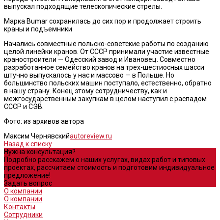
выпускал подходящие телескопические стрелы.
Марка Bumar сохранилась до сих пор и продолжает строить
краны и подъемники
Начались совместные польско-советские работы по созданию
целой линейки кранов. От СССР принимали участие известные
краностроители — Одесский завод и Ивановец. Совместно
разработанное семейство кранов на трех-шестиосных шасси
штучно выпускалось у нас и массово — в Польше. Но
большинство польских машин поступало, естественно, обратно
в нашу страну. Конец этому сотрудничеству, как и
межгосударственным закупкам в целом наступил с распадом
СССР и СЭВ.
Фото: из архивов автора
Максим Чернявский
autoreview.ru
Назад к списку
Нужна консультация?
Подробно расскажем о наших услугах, видах работ и типовых
проектах, рассчитаем стоимость и подготовим индивидуальное
предложение!
Задать вопрос
О компании
О компании
Контакты
Сотрудники