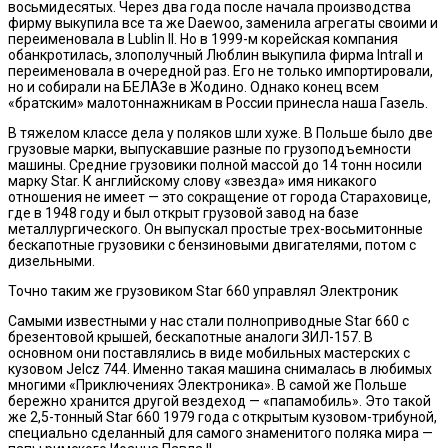
восьмидесятых. Через два года после начала производства
фирму выкупила все та же Daewoo, заменила агрегаты своими и
переименовала в Lublin II. Но в 1999-м корейская компания
обанкротилась, злополучный Люблин выкупила фирма Intrall и
переименовала в очередной раз. Его не только импортировали,
но и собирали на БЕЛАЗе в Жодино. Однако конец всем
«братским» малотоннажникам в России принесла наша Газель.
В тяжелом классе дела у поляков шли хуже. В Польше было две
грузовые марки, выпускавшие разные по грузоподъемности
машины. Средние грузовики полной массой до 14 тонн носили
марку Star. К английскому слову «звезда» имя никакого
отношения не имеет — это сокращение от города Стараховице,
где в 1948 году и был открыт грузовой завод на базе
металлургического. Он выпускал простые трех-восьмитонные
бескапотные грузовики с бензиновыми двигателями, потом с
дизельными.
Точно таким же грузовиком Star 660 управлял Электроник
Самыми известными у нас стали полноприводные Star 660 с
брезентовой крышей, бескапотные аналоги ЗИЛ-157. В
основном они поставлялись в виде мобильных мастерских с
кузовом Jelcz 744. Именно такая машина снималась в любимых
многими «Приключениях Электроника». В самой же Польше
бережно хранится другой вездеход — «папамобиль». Это такой
же 2,5-тонный Star 660 1979 года с открытым кузовом-трибуной,
специально сделанный для самого знаменитого поляка мира —