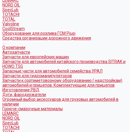
LEMARC
NORD OIL
SpecLub
TOTACHI
TOTAL
Valvoline
CoolStream
Оборудование для розлива ГСМ Piusi
Средства организации дорожного движения
...
О компании
Автозапчасти
Запчасти для европейских машин
Запчасти для автомобилей китайского производства SITRAK и
HOWO T5G
Запасные части для автомобилей семейства УРАЛ
Запчасти для гидроманипуляторов
Запчасти к сортиметовозному оборудованию ( надстройкам)
автомобилей и прицепов. Комплектующие для прицепов
Изготовление РВД
Дуги, фародержатели
Огромный выбор аксессуаров для грузовых автомобилей в
наличии
Горюче-смазочные материалы
LEMARC
NORD OIL
SpecLub
TOTACHI