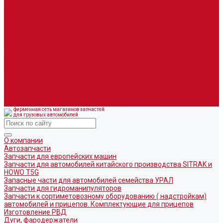
Дуги, фародержатели
Огромный выбор аксессуаров для грузовых автомобилей в
наличии
Горюче-смазочные материалы
LEMARC
NORD OIL
SpecLub
TOTACHI
TOTAL
Valvoline
CoolStream
Оборудование для розлива ГСМ Piusi
Средства организации дорожного движения
фирменная сеть магазинов запчастей
для грузовых автомобилей
О компании
Автозапчасти
Запчасти для европейских машин
Запчасти для автомобилей китайского производства SITRAK и
HOWO T5G
Запасные части для автомобилей семейства УРАЛ
Запчасти для гидроманипуляторов
Запчасти к сортиметовозному оборудованию ( надстройкам)
автомобилей и прицепов. Комплектующие для прицепов
Изготовление РВД
Дуги, фародержатели