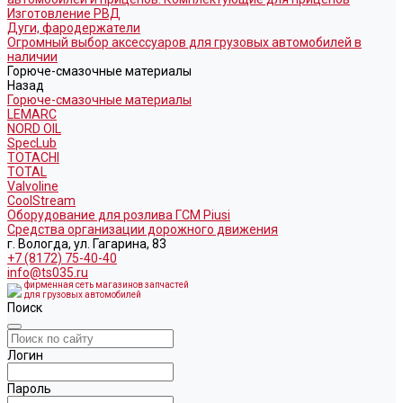
Изготовление РВД
Дуги, фародержатели
Огромный выбор аксессуаров для грузовых автомобилей в
наличии
Горюче-смазочные материалы
Назад
Горюче-смазочные материалы
LEMARC
NORD OIL
SpecLub
TOTACHI
TOTAL
Valvoline
CoolStream
Оборудование для розлива ГСМ Piusi
Средства организации дорожного движения
г. Вологда, ул. Гагарина, 83
+7 (8172) 75-40-40
info@ts035.ru
фирменная сеть магазинов запчастей
для грузовых автомобилей
Поиск
Логин
Пароль