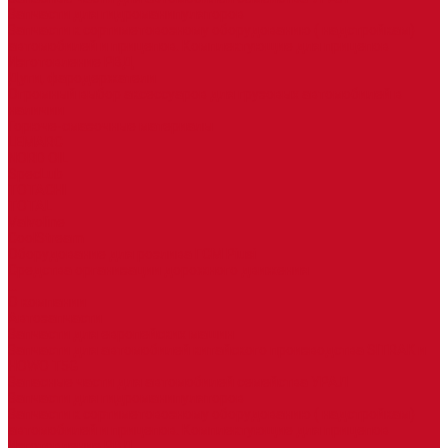
Запчасти для гидроманипуляторов
Запчасти к сортиметовозному оборудованию ( надстройкам)
автомобилей и прицепов. Комплектующие для прицепов
Изготовление РВД
Дуги, фародержатели
Огромный выбор аксессуаров для грузовых автомобилей в
наличии
Горюче-смазочные материалы
LEMARC
NORD OIL
SpecLub
TOTACHI
TOTAL
Valvoline
CoolStream
Оборудование для розлива ГСМ Piusi
Средства организации дорожного движения
...
О компании
Автозапчасти
Запчасти для европейских машин
Запчасти для автомобилей китайского производства SITRAK и
HOWO T5G
Запасные части для автомобилей семейства УРАЛ
Запчасти для гидроманипуляторов
Запчасти к сортиметовозному оборудованию ( надстройкам)
автомобилей и прицепов. Комплектующие для прицепов
Изготовление РВД