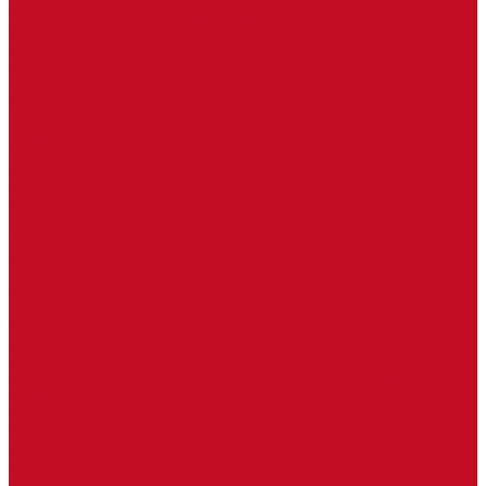
Запчасти для гидроманипуляторов
Запчасти к сортиметовозному оборудованию ( надстройкам)
автомобилей и прицепов. Комплектующие для прицепов
Изготовление РВД
Дуги, фародержатели
Огромный выбор аксессуаров для грузовых автомобилей в
наличии
Горюче-смазочные материалы
LEMARC
NORD OIL
SpecLub
TOTACHI
TOTAL
Valvoline
CoolStream
Оборудование для розлива ГСМ Piusi
Средства организации дорожного движения
...
О компании
Автозапчасти
Запчасти для европейских машин
Запчасти для автомобилей китайского производства SITRAK и
HOWO T5G
Запасные части для автомобилей семейства УРАЛ
Запчасти для гидроманипуляторов
Запчасти к сортиметовозному оборудованию ( надстройкам)
автомобилей и прицепов. Комплектующие для прицепов
Изготовление РВД