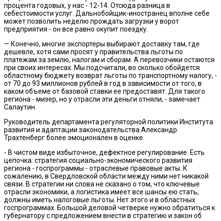
процента годовых, у нас - 12-14. Отсюда разница в
себестоимости услуг. Дальнобойщик-иностранец вполне себе
может позволить неделю прождать загрузки у ворот
предприятия - он все равно окупит поездку.
— Конечно, многие экспортеры выбирают доставку там, где
дешевле, хотя сами просят у правительства льготы по
платежам за землю, налогам и сборам. А перевозчики остаются
при своих интересах. Мы подсчитали, во сколько обойдется
областному бюджету возврат льготы по транспортному налогу, -
от 70 до 93 миллионов рублей в год в зависимости от того, в
каком объеме от базовой ставки ее предоставят. Для такого
региона - мизер, но у отрасли эти деньги отняли, - замечает
Салаутин.
Руководитель департамента регуляторной политики Института
развития и адаптации законодательства Александр
Трахтенберг более эмоционален в оценке.
- В чистом виде избыточное, дефектное регулирование. Есть
цепочка: стратегия социально-экономического развития
региона - госпрограммы - отраслевые правовые акты. К
сожалению, в Свердловской области между ними нет никакой
связи. В стратегии ни слова не сказано о том, что ключевые
отрасли экономики, а логистика имеет все шансы ею стать,
должны иметь налоговые льготы. Нет этого и в областных
госпрограммах. Большой деловой четверке нужно обратиться к
губернатору с предложением внести в стратегию и закон об