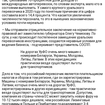
Так, требование 70-процентной доли доходов от
международных автоперевозок, по словам эксперта, мало кто в
состоянии выполнить. У самого крупного уральского
перевозчика в 2020 году по понятным причинам эта цифра
составила всего 14,4 процента. Что касается увеличения
численности персонала, то это в нынешних экономических
условиях почти нереально.
— Мы отправили отрицательное заключение на нормативно-
правовой акт заместителю губернатора Олегу Чемезову. По
сути, у нас происходит постепенное замещение уральских
перевозчиков иностранцами, создаются неравные условия для
ведения бизнеса, - подчеркивает представитель СОСПП.
На дорогах УрФО очень много машин с
номерами Беларуси, Украины, Молдовы,
Литвы, Латвии. В этих юрисдикциях
практически везде существуют льготы
для транспортников.
Дело в том, что российский перевозчик является плательщиком
налогов и сборов в том регионе, где он зарегистрирован.
Машины с номерами Беларуси, Украины, Молдовы, Литвы и
Латвии, которых очень много на дорогах УрФО,
зарегистрированы в других юрисдикциях - там практически
везде существуют льготы для транспортников. Допустим,
компания из страны-члена ЕС может закупить новую фуру на
10-12 тысяч евро дешевле, чем российская. Лизинговые
программы в Польше и Прибалтике подразумевают 3-4