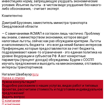
инвестициях норму, запрещающую ухудшать экономические
условия. Изъятие льготы - в чистом виде ухудшение без какого-
либо обоснования, - считает эксперт.
Компетентно
Дмитрий Брусянин, заместитель министра транспорта
Свердловской области:
— С замечаниями АСМАП я согласен лишь частично. Проблему
мы знаем, с министерством экономики, которое вводит
налоговые льготы, сейчас как раз обсуждаем критерии. Льготы
и наполняемость бюджета - это всегда некий баланс интересов.
Преференции, которые предоставляются за счет бюджета,
подразумевают какие-то ограничения - это единая политика на
уровне Федерации и субъектов РФ. А вот конкретные
параметры (процент дохода) обсуждаемы. Будем с СОСПП
изучать предложения и выходить на минэкономики, отстаивать
интересы транспортников.
Наталия Швабауэр
rg.ru
Назад к списку
Нужна консультация?
Подробно расскажем о наших услугах, видах работ и типовых
проектах, рассчитаем стоимость и подготовим индивидуальное
предложение!
Задать вопрос
О компании
О компании