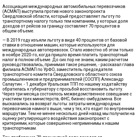
Ассоциация международных автомобильных перевозчиков
(АСМАП) выступила против нового законопроекта
Свердловской области, который предоставляет льготу по
транспортному налогу только тем компаниям, у которых доля
доходов от рейсов за границу составляет 70 процентов в
общем объеме.
— В 2019 году изъяли льготу в виде 40 процентов от базовой
ставки в отношении машин, которые используются для
международных автоперевозок. Стало известно об этом только
в ноябре 2020-го, когда пришло время платить транспортный
налог в полном объеме. До сих пор не знаем, каким расчетом
руководствовались, принимая такое решение, - рассказал глава
филиала АСМАП по УрФО, заместитель председателя
транспортного комитета Свердловского областного союза
промышленников и предпринимателей (СОСПП) Александр
Салаутин. - 1 декабря Уральская ТПП по нашему ходатайству
обратилась к губернатору с просьбой восстановить льготу.
Через три месяца состоялось межведомственное совещание с
участием трех министерств, ФНС, бизнес-омбудсмена. Все
высказались за возврат льготы: затраты международных
перевозчиков намного выше, чем у тех, кто ездит по внутренним
маршрутам. Тем не менее несколько дней назад мы получили на
оценку регулирующего воздействия законопроект с
критериями, которые совершенно неприменимы к нашим
транспортникам.