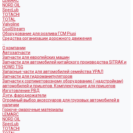
LEMARC
NORD OIL
SpecLub
TOTACHI
TOTAL
Valvoline
CoolStream
Оборудование для розлива ГСМ Piusi
Средства организации дорожного движения
...
О компании
Автозапчасти
Запчасти для европейских машин
Запчасти для автомобилей китайского производства SITRAK и
HOWO T5G
Запасные части для автомобилей семейства УРАЛ
Запчасти для гидроманипуляторов
Запчасти к сортиметовозному оборудованию ( надстройкам)
автомобилей и прицепов. Комплектующие для прицепов
Изготовление РВД
Дуги, фародержатели
Огромный выбор аксессуаров для грузовых автомобилей в
наличии
Горюче-смазочные материалы
LEMARC
NORD OIL
SpecLub
TOTACHI