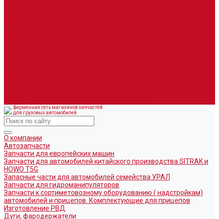
Дуги, фародержатели
Огромный выбор аксессуаров для грузовых автомобилей в
наличии
Горюче-смазочные материалы
LEMARC
NORD OIL
SpecLub
TOTACHI
TOTAL
Valvoline
CoolStream
Оборудование для розлива ГСМ Piusi
Средства организации дорожного движения
фирменная сеть магазинов запчастей
для грузовых автомобилей
О компании
Автозапчасти
Запчасти для европейских машин
Запчасти для автомобилей китайского производства SITRAK и
HOWO T5G
Запасные части для автомобилей семейства УРАЛ
Запчасти для гидроманипуляторов
Запчасти к сортиметовозному оборудованию ( надстройкам)
автомобилей и прицепов. Комплектующие для прицепов
Изготовление РВД
Дуги, фародержатели