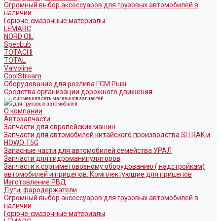
Огромный выбор аксессуаров для грузовых автомобилей в
наличии
Горюче-смазочные материалы
LEMARC
NORD OIL
SpecLub
TOTACHI
TOTAL
Valvoline
CoolStream
Оборудование для розлива ГСМ Piusi
Средства организации дорожного движения
фирменная сеть магазинов запчастей
для грузовых автомобилей
О компании
Автозапчасти
Запчасти для европейских машин
Запчасти для автомобилей китайского производства SITRAK и
HOWO T5G
Запасные части для автомобилей семейства УРАЛ
Запчасти для гидроманипуляторов
Запчасти к сортиметовозному оборудованию ( надстройкам)
автомобилей и прицепов. Комплектующие для прицепов
Изготовление РВД
Дуги, фародержатели
Огромный выбор аксессуаров для грузовых автомобилей в
наличии
Горюче-смазочные материалы