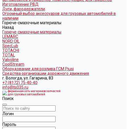
Изготовление РВД
Дуги, фародержатели
Огромный выбор аксессуаров для грузовых автомобилей в
наличии
Горюче-смазочные материалы
Назад
Горюче-смазочные материалы
LEMARC
NORD OIL
SpecLub
TOTACHI
TOTAL
Valvoline
CoolStream
Оборудование для розлива ГСМ Piusi
Средства организации дорожного движения
г. Вологда, ул. Гагарина, 83
+7 (8172) 75-40-40
info@ts035.ru
фирменная сеть магазинов запчастей
для грузовых автомобилей
Поиск
Логин
Пароль