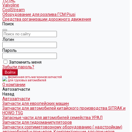
TOTAL
Valvoline
CoolStream
Оборудование для розлива ГСМ Piusi
Средства организации дорожного движения
Поиск
Логин
Пароль
Запомнить меня
Забыли пароль?
фирменная сеть магазинов запчастей
для грузовых автомобилей
О компании
Автозапчасти
Назад
Автозапчасти
Запчасти для европейских машин
Запчасти для автомобилей китайского производства SITRAK и
HOWO T5G
Запасные части для автомобилей семейства УРАЛ
Запчасти для гидроманипуляторов
Запчасти к сортиметовозному оборудованию ( надстройкам)
автомобилей и прицепов. Комплектующие для прицепов