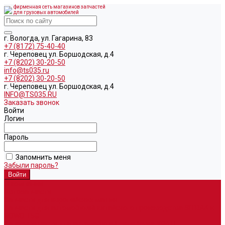
фирменная сеть магазинов запчастей
для грузовых автомобилей
г. Вологда, ул. Гагарина, 83
+7 (8172) 75-40-40
г. Череповец ул. Боршодская, д.4
+7 (8202) 30-20-50
info@ts035.ru
+7 (8202) 30-20-50
г. Череповец ул. Боршодская, д.4
INFO@TS035.RU
Заказать звонок
Войти
Логин
Пароль
Запомнить меня
Забыли пароль?
О компании
Автозапчасти
Запчасти для европейских машин
Запчасти для автомобилей китайского производства SITRAK и
HOWO T5G
Запасные части для автомобилей семейства УРАЛ