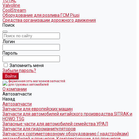
TOTAL
Valvoline
CoolStream
Оборудование для розлива ГСМ Piusi
Средства организации дорожного движения
Поиск
Логин
Пароль
Запомнить меня
Забыли пароль?
фирменная сеть магазинов запчастей
для грузовых автомобилей
О компании
Автозапчасти
Назад
Автозапчасти
Запчасти для европейских машин
Запчасти для автомобилей китайского производства SITRAK и
HOWO T5G
Запасные части для автомобилей семейства УРАЛ
Запчасти для гидроманипуляторов
Запчасти к сортиметовозному оборудованию ( надстройкам)
автомобилей и прицепов. Комплектующие для прицепов