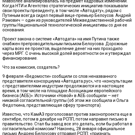
Мавзолее анализировалась на предмет кадровых изменений.
Когда НТИ и Агентство стратегических инициатив показывали
свои проекты президенту, в том числе «Автодату», рядом с
Путиным всегда сидел первый вице-премьер Белоусов. Андрей
Рэмович — один из руководителей Межведомственной рабочей
группы Национальной технологической инициативы со дня ее
основания.
Проект закона о системе «Автодата» на имя Путина также
снабжен препроводительным письмом Белоусова. Дорожные
карты всех ее проектов, выделение денег на них проходило
через МРГ. С очень высокой долей вероятности он и утверждал
финансирование.
Что за комиссия, создатель?
9 февраля «Ведомости» сообщили со слов неназванного
представителя консорциума «Автодата.рус», что «консультации
с представителями индустрии продолжаются и в настоящее
время, в том числе на площадке Ассоциации европейского
бизнеса (АЕБ)». Источники «Новой» в АЕБ сообщили — нет
никакой согласительной группы (об этом же сообщила и Ольга
Федоткина, представляющая сферу транспорта).
Известно, что КамАЗ проголосовал против законопроекта еще в
сентябре, потом в декабре на РСПП, потом направил письмо в
правительство. Стал бы завод все это делать, если бы работал в
согласительной комиссии? Наконец, 28 января официальное
письмо Андрею Белоусову отправил РСПП: «признать