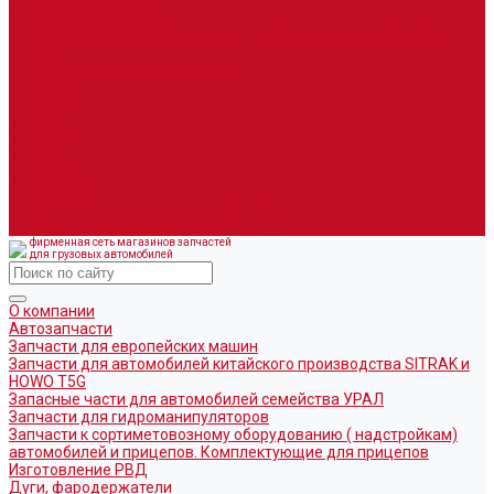
Дуги, фародержатели
Огромный выбор аксессуаров для грузовых автомобилей в
наличии
Горюче-смазочные материалы
LEMARC
NORD OIL
SpecLub
TOTACHI
TOTAL
Valvoline
CoolStream
Оборудование для розлива ГСМ Piusi
Средства организации дорожного движения
фирменная сеть магазинов запчастей
для грузовых автомобилей
О компании
Автозапчасти
Запчасти для европейских машин
Запчасти для автомобилей китайского производства SITRAK и
HOWO T5G
Запасные части для автомобилей семейства УРАЛ
Запчасти для гидроманипуляторов
Запчасти к сортиметовозному оборудованию ( надстройкам)
автомобилей и прицепов. Комплектующие для прицепов
Изготовление РВД
Дуги, фародержатели