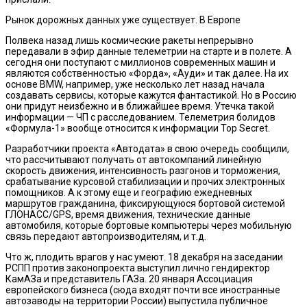
Рынок дорожных данных уже существует. В Европе
Полвека назад лишь космические ракеты непрерывно
передавали в эфир данные телеметрии на старте и в полете. А
сегодня они поступают с миллионов современных машин и
являются собственностью «Форда», «Ауди» и так далее. На их
основе BMW, например, уже несколько лет назад начала
создавать сервисы, которые кажутся фантастикой. Но в Россию
они придут неизбежно и в ближайшее время. Утечка такой
информации — ЧП с расследованием. Телеметрия болидов
«Формула-1» вообще относится к информации Top Secret.
Разработчики проекта «Автодата» в свою очередь сообщили,
что рассчитывают получать от автокомпаний линейную
скорость движения, интенсивность разгонов и торможения,
срабатывание курсовой стабилизации и прочих электронных
помощников. А к этому еще и географию ежедневных
маршрутов гражданина, фиксирующуюся бортовой системой
ГЛОНАСС/GPS, время движения, технические данные
автомобиля, которые бортовые компьютеры через мобильную
связь передают автопроизводителям, и т.д.
Что ж, плодить врагов у нас умеют. 18 декабря на заседании
РСПП против законопроекта выступил лично гендиректор
КамАЗа и представитель ГАЗа. 20 января Ассоциация
европейского бизнеса (сюда входят почти все иностранные
автозаводы на территории России) выпустила публичное