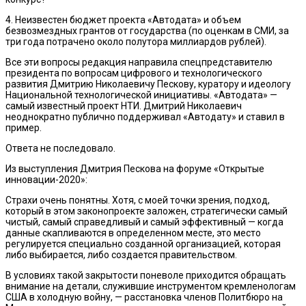
4. Неизвестен бюджет проекта «Автодата» и объем
безвозмездных грантов от государства (по оценкам в СМИ, за
три года потрачено около полутора миллиардов рублей).
Все эти вопросы редакция направила спецпредставителю
президента по вопросам цифрового и технологического
развития Дмитрию Николаевичу Пескову, куратору и идеологу
Национальной технологической инициативы. «Автодата» —
самый известный проект НТИ. Дмитрий Николаевич
неоднократно публично поддерживал «Автодату» и ставил в
пример.
Ответа не последовало.
Из выступления Дмитрия Пескова на форуме «Открытые
инновации-2020»:
Страхи очень понятны. Хотя, с моей точки зрения, подход,
который в этом законопроекте заложен, стратегически самый
чистый, самый справедливый и самый эффективный — когда
данные скапливаются в определенном месте, это место
регулируется специально созданной организацией, которая
либо выбирается, либо создается правительством.
В условиях такой закрытости поневоле приходится обращать
внимание на детали, служившие инструментом кремленологам
США в холодную войну, — расстановка членов Политбюро на