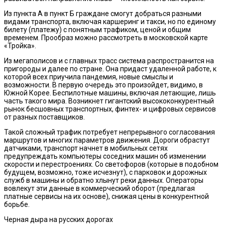
Из пункта А в пункт Б граждане смогут добраться разными
видами транспорта, включая каршеринг и такси, но по единому
билету (платежу) с понятным трафиком, ценой и общим
временем. Прообраз можно рассмотреть в московской карте
«Тройка».
Из мегаполисов и с главных трасс система распространится на
пригороды и далее по стране. Она придаст удаленной работе, к
которой всех приучила пандемия, новые смыслы и
возможности. В первую очередь это произойдет, видимо, в
Южной Корее. Беспилотные машины, включая летающие, лишь
часть такого мира. Возникнет гигантский высококонкурентный
рынок бесшовных транспортных, финтех- и цифровых сервисов
от разных поставщиков.
Такой сложный трафик потребует непрерывного согласования
маршрутов и многих параметров движения. Дороги обрастут
датчиками, транспорт начнет в мобильных сетях
предупреждать компьютеры соседних машин об изменении
скорости и перестроениях. Со светофоров (которые в подобном
будущем, возможно, тоже исчезнут), с парковок и дорожных
служб в машины и обратно хлынут реки данных. Операторы
вовлекут эти данные в коммерческий оборот (предлагая
платные сервисы на их основе), снижая цены в конкурентной
борьбе.
Черная дыра на русских дорогах