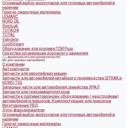
Огромный выбор аксессуаров для грузовых автомобилей в
наличии
Горюче-смазочные материалы
LEMARC
NORD OIL
SpecLub
TOTACHI
TOTAL
Valvoline
CoolStream
Оборудование для розлива ГСМ Piusi
Средства организации дорожного движения
фирменная сеть магазинов запчастей
для грузовых автомобилей
О компании
Автозапчасти
Запчасти для европейских машин
Запчасти для автомобилей китайского производства SITRAK и
HOWO T5G
Запасные части для автомобилей семейства УРАЛ
Запчасти для гидроманипуляторов
Запчасти к сортиметовозному оборудованию ( надстройкам)
автомобилей и прицепов. Комплектующие для прицепов
Изготовление РВД
Дуги, фародержатели
Огромный выбор аксессуаров для грузовых автомобилей в
наличии
Горюче-смазочные материалы