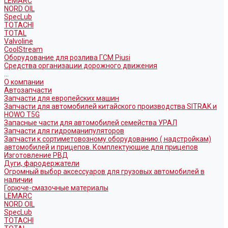
LEMARC
NORD OIL
SpecLub
TOTACHI
TOTAL
Valvoline
CoolStream
Оборудование для розлива ГСМ Piusi
Средства организации дорожного движения
...
О компании
Автозапчасти
Запчасти для европейских машин
Запчасти для автомобилей китайского производства SITRAK и
HOWO T5G
Запасные части для автомобилей семейства УРАЛ
Запчасти для гидроманипуляторов
Запчасти к сортиметовозному оборудованию ( надстройкам)
автомобилей и прицепов. Комплектующие для прицепов
Изготовление РВД
Дуги, фародержатели
Огромный выбор аксессуаров для грузовых автомобилей в
наличии
Горюче-смазочные материалы
LEMARC
NORD OIL
SpecLub
TOTACHI