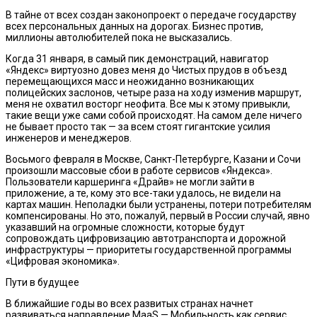
В тайне от всех создан законопроект о передаче государству
всех персональных данных на дорогах. Бизнес против,
миллионы автолюбителей пока не высказались.
Когда 31 января, в самый пик демонстраций, навигатор
«Яндекс» виртуозно довез меня до Чистых прудов в объезд
перемещающихся масс и неожиданно возникающих
полицейских заслонов, четыре раза на ходу изменив маршрут,
меня не охватил восторг неофита. Все мы к этому привыкли,
такие вещи уже сами собой происходят. На самом деле ничего
не бывает просто так — за всем стоят гигантские усилия
инженеров и менеджеров.
Восьмого февраля в Москве, Санкт-Петербурге, Казани и Сочи
произошли массовые сбои в работе сервисов «Яндекса».
Пользователи каршеринга «Драйв» не могли зайти в
приложение, а те, кому это все-таки удалось, не видели на
картах машин. Неполадки были устранены, потери потребителям
компенсированы. Но это, пожалуй, первый в России случай, явно
указавший на огромные сложности, которые будут
сопровождать цифровизацию автотранспорта и дорожной
инфраструктуры — приоритеты государственной программы
«Цифровая экономика».
Пути в будущее
В ближайшие годы во всех развитых странах начнет
развиваться направление MaaS — Мобильность как сервис.