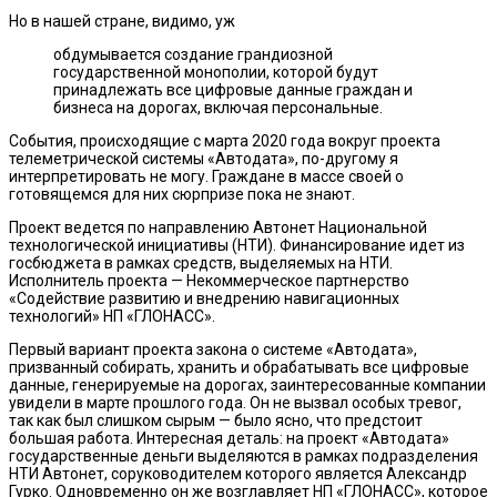
Но в нашей стране, видимо, уж
обдумывается создание грандиозной
государственной монополии, которой будут
принадлежать все цифровые данные граждан и
бизнеса на дорогах, включая персональные.
События, происходящие с марта 2020 года вокруг проекта
телеметрической системы «Автодата», по-другому я
интерпретировать не могу. Граждане в массе своей о
готовящемся для них сюрпризе пока не знают.
Проект ведется по направлению Автонет Национальной
технологической инициативы (НТИ). Финансирование идет из
госбюджета в рамках средств, выделяемых на НТИ.
Исполнитель проекта — Некоммерческое партнерство
«Содействие развитию и внедрению навигационных
технологий» НП «ГЛОНАСС».
Первый вариант проекта закона о системе «Автодата»,
призванный собирать, хранить и обрабатывать все цифровые
данные, генерируемые на дорогах, заинтересованные компании
увидели в марте прошлого года. Он не вызвал особых тревог,
так как был слишком сырым — было ясно, что предстоит
большая работа. Интересная деталь: на проект «Автодата»
государственные деньги выделяются в рамках подразделения
НТИ Автонет, соруководителем которого является Александр
Гурко. Одновременно он же возглавляет НП «ГЛОНАСС», которое