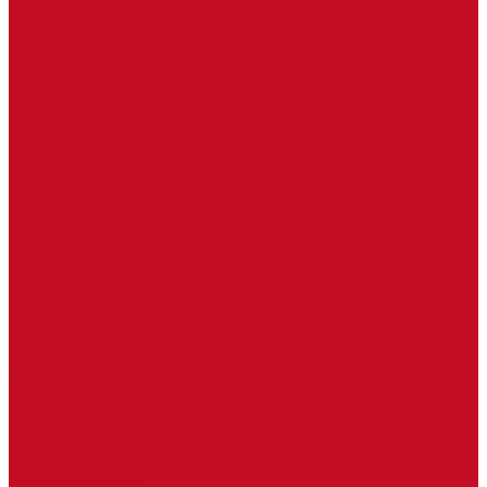
Запчасти для гидроманипуляторов
Запчасти к сортиметовозному оборудованию ( надстройкам)
автомобилей и прицепов. Комплектующие для прицепов
Изготовление РВД
Дуги, фародержатели
Огромный выбор аксессуаров для грузовых автомобилей в
наличии
Горюче-смазочные материалы
LEMARC
NORD OIL
SpecLub
TOTACHI
TOTAL
Valvoline
CoolStream
Оборудование для розлива ГСМ Piusi
Средства организации дорожного движения
...
О компании
Автозапчасти
Запчасти для европейских машин
Запчасти для автомобилей китайского производства SITRAK и
HOWO T5G
Запасные части для автомобилей семейства УРАЛ
Запчасти для гидроманипуляторов
Запчасти к сортиметовозному оборудованию ( надстройкам)
автомобилей и прицепов. Комплектующие для прицепов
Изготовление РВД