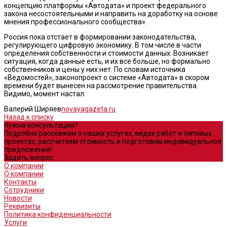
концепцию платформы «Автодата» и проект федерального
закона несостоятельными и направить на доработку на основе
мнения профессионального сообщества».
Россия пока отстает в формировании законодательства,
регулирующего цифровую экономику. В том числе в части
определения собственности и стоимости данных. Возникает
ситуация, когда данные есть, и их все больше, но формально
собственников и цены у них нет. По словам источника
«Ведомостей», законопроект о системе «Автодата» в скором
времени будет вынесен на рассмотрение правительства.
Видимо, момент настал.
Валерий Ширяев
novayagazeta.ru
Назад к списку
Нужна консультация?
Подробно расскажем о наших услугах, видах работ и типовых
проектах, рассчитаем стоимость и подготовим индивидуальное
предложение!
Задать вопрос
О компании
О компании
Контакты
Сотрудники
Новости
Реквизиты
Политика конфиденциальности
Услуги