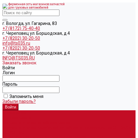
фирменная сеть магазинов запчастей
для грузовых автомобилей
г. Вологда, ул. Гагарина, 83
+7 (8172) 75-40-40
г. Череповец ул. Боршодская, д.4
+7 (8202) 30-20-50
info@ts035.ru
+7 (8202) 30-20-50
г. Череповец ул. Боршодская, д.4
INFO@TS035.RU
Заказать звонок
Войти
Логин
Пароль
Запомнить меня
Забыли пароль?
О компании
Автозапчасти
Запчасти для европейских машин
Запчасти для автомобилей китайского производства SITRAK и
HOWO T5G
Запасные части для автомобилей семейства УРАЛ