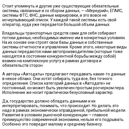
Стоит упомянуть и другие уже существующие обязательные
системы, связанные и со сбором данных, — «Меркурий», ЕГАИС,
системы ФТС, ФНС, данные маркировки, и это вовсе не
исчерпывающий список. У каждой такой системы есть свой
оператор, куда уже передается большой объем данных.
Владельцы транспортных средств сами для себя собирают
потоки данных, необходимых именно им в конкретных условиях.
На их основе они строят свои базы данных и собственные
системы отчетности и управления. Кроме этого, некоторые виды
данных передаются нами автопроизводителям (которые тоже
находятся в состоянии конкурентной борьбы между собой)
взамен на комплексную услугу в рамках договора и
обязательств сторон.
А авторы «Автодаты» предлагают передавать какие-то данные
в некое облако. Они хотят собирать туда все, без точного
определения. Список категорий данных в «Автодате» не
постоянный, он может быть увеличен простым росчерком пера.
Исполнение же носит практически безусловный характер.
Да, государство должно обладать данными и их
интерпретировать, понимать, что происходит. Но делать это
надо в рамках экономически оправданной, прибыльной модели.
Развитие в условиях рыночной конкуренции — главное
преимущество современной экономики, нельзя его подрывать.
Особенно это повредит малому и среднему бизнесу.