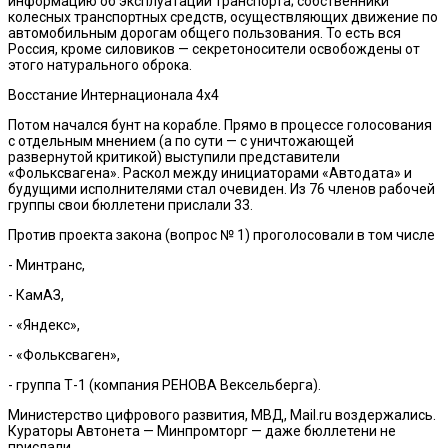
информацию об эксплуатации транспорта; собственники
колесных транспортных средств, осуществляющих движение по
автомобильным дорогам общего пользования. То есть вся
Россия, кроме силовиков — секретоносители освобождены от
этого натурального оброка.
Восстание Интернационала 4х4
Потом начался бунт на корабле. Прямо в процессе голосования
с отдельным мнением (а по сути — с уничтожающей
развернутой критикой) выступили представители
«Фольксвагена». Раскол между инициаторами «Автодата» и
будущими исполнителями стал очевиден. Из 76 членов рабочей
группы свои бюллетени прислали 33.
Против проекта закона (вопрос № 1) проголосовали в том числе
- Минтранс,
- КамАЗ,
- «Яндекс»,
- «Фольксваген»,
- группа Т-1 (компания РЕНОВА Вексельберга).
Министерство цифрового развития, МВД, Mail.ru воздержались.
Кураторы Автонета — Минпромторг — даже бюллетени не
прислали.