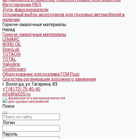
Изготовление РВД
Дуги, фародержатели
Огромный выбор аксессуаров для грузовых автомобилей в
наличии
Горюче-смазочные материалы
Назад
Горюче-смазочные материалы
LEMARC
NORD OIL
SpecLub
TOTACHI
TOTAL
Valvoline
CoolStream
Оборудование для розлива ГСМ Piusi
Средства организации дорожного движения
г. Вологда, ул. Гагарина, 83
+7 (8172) 75-40-40
info@ts035.ru
фирменная сеть магазинов запчастей
для грузовых автомобилей
Поиск
Логин
Пароль