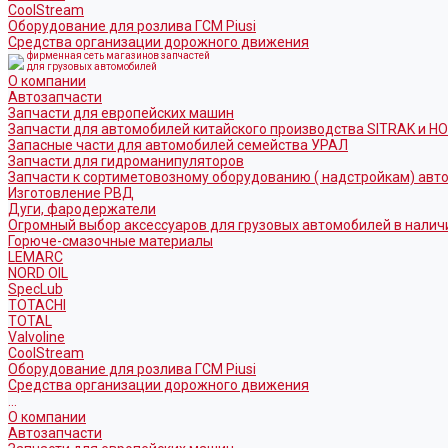
CoolStream
Оборудование для розлива ГСМ Piusi
Средства организации дорожного движения
фирменная сеть магазинов запчастей
для грузовых автомобилей
О компании
Автозапчасти
Запчасти для европейских машин
Запчасти для автомобилей китайского производства SITRAK и H
Запасные части для автомобилей семейства УРАЛ
Запчасти для гидроманипуляторов
Запчасти к сортиметовозному оборудованию ( надстройкам) ав
Изготовление РВД
Дуги, фародержатели
Огромный выбор аксессуаров для грузовых автомобилей в налич
Горюче-смазочные материалы
LEMARC
NORD OIL
SpecLub
TOTACHI
TOTAL
Valvoline
CoolStream
Оборудование для розлива ГСМ Piusi
Средства организации дорожного движения
...
О компании
Автозапчасти