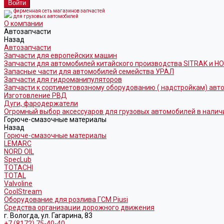
фирменная сеть магазинов запчастей
для грузовых автомобилей
О компании
Автозапчасти
Назад
Автозапчасти
Запчасти для европейских машин
Запчасти для автомобилей китайского производства SITRAK и H
Запасные части для автомобилей семейства УРАЛ
Запчасти для гидроманипуляторов
Запчасти к сортиметовозному оборудованию ( надстройкам) ав
Изготовление РВД
Дуги, фародержатели
Огромный выбор аксессуаров для грузовых автомобилей в налич
Горюче-смазочные материалы
Назад
Горюче-смазочные материалы
LEMARC
NORD OIL
SpecLub
TOTACHI
TOTAL
Valvoline
CoolStream
Оборудование для розлива ГСМ Piusi
Средства организации дорожного движения
г. Вологда, ул. Гагарина, 83
+7 (8172) 75-40-40