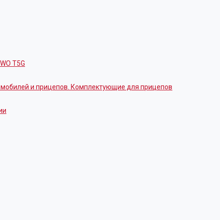
OWO T5G
томобилей и прицепов. Комплектующие для прицепов
ии