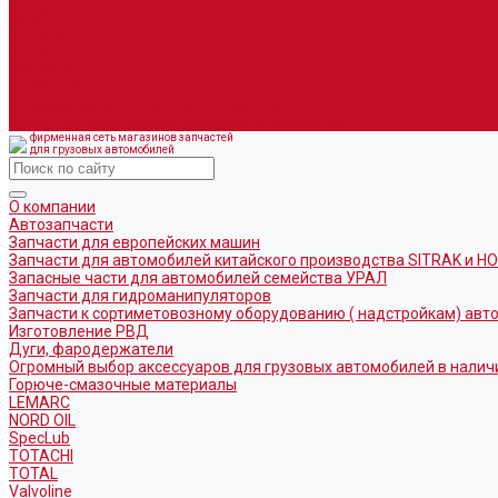
SpecLub
TOTACHI
TOTAL
Valvoline
CoolStream
Оборудование для розлива ГСМ Piusi
Средства организации дорожного движения
фирменная сеть магазинов запчастей
для грузовых автомобилей
О компании
Автозапчасти
Запчасти для европейских машин
Запчасти для автомобилей китайского производства SITRAK и H
Запасные части для автомобилей семейства УРАЛ
Запчасти для гидроманипуляторов
Запчасти к сортиметовозному оборудованию ( надстройкам) ав
Изготовление РВД
Дуги, фародержатели
Огромный выбор аксессуаров для грузовых автомобилей в налич
Горюче-смазочные материалы
LEMARC
NORD OIL
SpecLub
TOTACHI
TOTAL
Valvoline