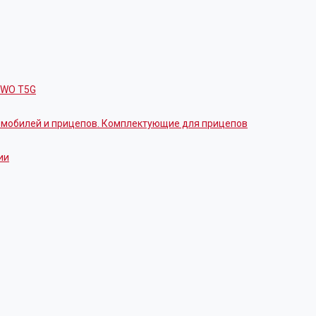
OWO T5G
томобилей и прицепов. Комплектующие для прицепов
ии