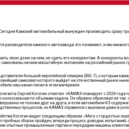
Сегодня Камский автомобильный вынужден производить сразу три п
я руководители камского автозавода это понимают, и им никакого
шить свою долю на нем, не сдать его конкурентам. А конкуренты в
е самосвалы начали масштабную экспансию на российский рынок г
дставители большой европейской семерки (BIG-7), к которым кама
 новейший самосвал которого выйдет на отечественный рынок ныне
биле наш канал писал в этом материале.
гиганта Сергей Когогин отметил: «КАМАЗ планирует с 2024 года п
о колоссальная по объемам задача. Он образно обрисовал ее так: 
ершенно не похожи друг на друга, и если автомобили К3 содержат 
одственных процессов, но КАМАЗ справился с вызовом даже в усл
ства Когогин видит следующим образом: «Могу с гордостью сказа
Этап пробных сборок пройден, впереди процесс доводки, испытаний
стим опытные промышленные партии и передадим машины клиентам