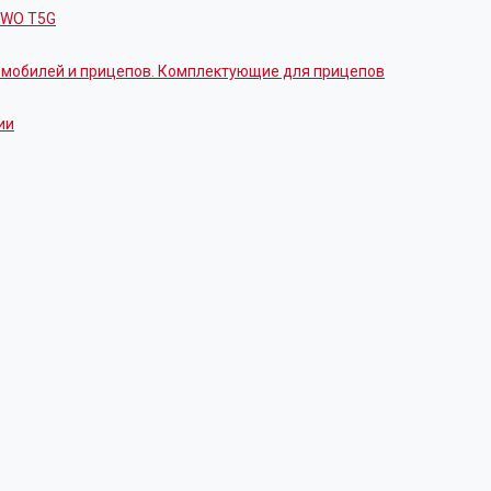
OWO T5G
томобилей и прицепов. Комплектующие для прицепов
ии