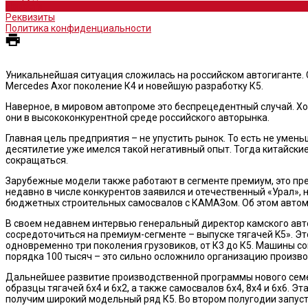
Новости
Реквизиты
Политика конфиденциальности
Уникальнейшая ситуация сложилась на российском автогиганте. 
Mercedes Axor поколение К4 и новейшую разработку К5.
Наверное, в мировом автопроме это беспрецедентный случай. Хот
они в высококонкурентной среде российского авторынка.
Главная цель предприятия – не упустить рынок. То есть не умень
десятилетие уже имелся такой негативный опыт. Тогда китайски
сокращаться.
Зарубежные модели также работают в сегменте премиум, это пре
недавно в числе конкурентов заявился и отечественный «Урал»,
бюджетных строительных самосвалов с КАМАЗом. Об этом автомо
В своем недавнем интервью генеральный директор камского авто
сосредоточиться на премиум-сегменте – выпуске тягачей K5». Эт
одновременно три поколения грузовиков, от К3 до К5. Машины сов
порядка 100 тысяч – это сильно осложнило организацию произв
Дальнейшее развитие производственной программы нового семей
образцы тягачей 6х4 и 6х2, а также самосвалов 6х4, 8х4 и 6х6. 
получим широкий модельный ряд К5. Во втором полугодии запу