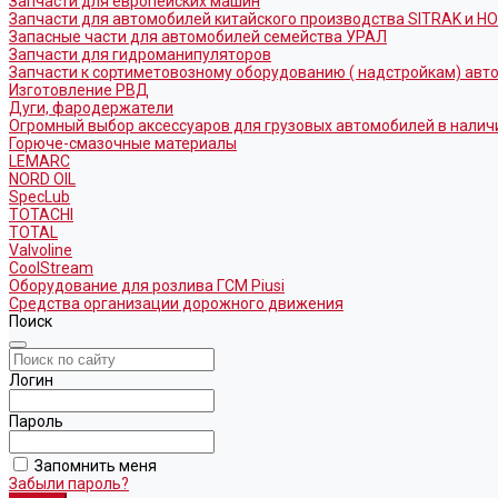
Запчасти для европейских машин
Запчасти для автомобилей китайского производства SITRAK и H
Запасные части для автомобилей семейства УРАЛ
Запчасти для гидроманипуляторов
Запчасти к сортиметовозному оборудованию ( надстройкам) ав
Изготовление РВД
Дуги, фародержатели
Огромный выбор аксессуаров для грузовых автомобилей в налич
Горюче-смазочные материалы
LEMARC
NORD OIL
SpecLub
TOTACHI
TOTAL
Valvoline
CoolStream
Оборудование для розлива ГСМ Piusi
Средства организации дорожного движения
Поиск
Логин
Пароль
Запомнить меня
Забыли пароль?