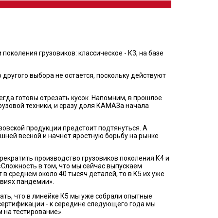
околения грузовиков: классическое - К3, на базе
 другого выбора не остается, поскольку действуют
сегда готовы отрезать кусок. Напомним, в прошлое
рузовой техники, и сразу доля КАМАЗа начала
зовской продукции предстоит подтянуться. А
шней весной и начнет яростную борьбу на рынке
рекратить производство грузовиков поколения К4 и
«Сложность в том, что мы сейчас выпускаем
в среднем около 40 тысяч деталей, то в К5 их уже
овиях пандемии».
ть, что в линейке К5 мы уже собрали опытные
, сертификации - к середине следующего года мы
 на тестирование».