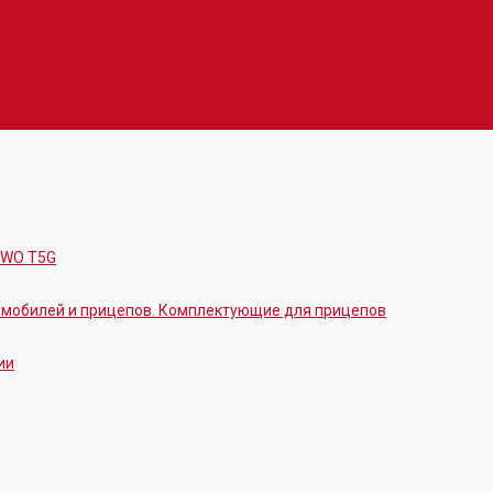
OWO T5G
томобилей и прицепов. Комплектующие для прицепов
ии