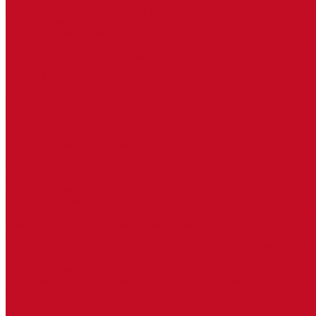
Запчасти к сортиметовозному оборудованию ( надстройкам) ав
Изготовление РВД
Дуги, фародержатели
Огромный выбор аксессуаров для грузовых автомобилей в налич
Горюче-смазочные материалы
LEMARC
NORD OIL
SpecLub
TOTACHI
TOTAL
Valvoline
CoolStream
Оборудование для розлива ГСМ Piusi
Средства организации дорожного движения
...
О компании
Автозапчасти
Запчасти для европейских машин
Запчасти для автомобилей китайского производства SITRAK и H
Запасные части для автомобилей семейства УРАЛ
Запчасти для гидроманипуляторов
Запчасти к сортиметовозному оборудованию ( надстройкам) ав
Изготовление РВД
Дуги, фародержатели
Огромный выбор аксессуаров для грузовых автомобилей в налич
Горюче-смазочные материалы
LEMARC
NORD OIL