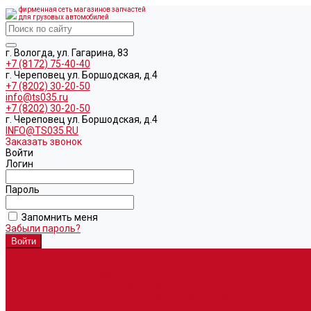
фирменная сеть магазинов запчастей
для грузовых автомобилей
г. Вологда, ул. Гагарина, 83
+7 (8172) 75-40-40
г. Череповец ул. Боршодская, д.4
+7 (8202) 30-20-50
info@ts035.ru
+7 (8202) 30-20-50
г. Череповец ул. Боршодская, д.4
INFO@TS035.RU
Заказать звонок
Войти
Логин
Пароль
Запомнить меня
Забыли пароль?
О компании
Автозапчасти
Запчасти для европейских машин
Запчасти для автомобилей китайского производства SITRAK и H
Запасные части для автомобилей семейства УРАЛ
Запчасти для гидроманипуляторов