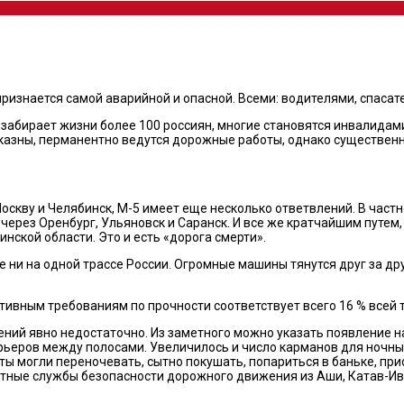
 признается самой аварийной и опасной. Всеми: водителями, спас
 забирает жизни более 100 россиян, многие становятся инвалидам
азны, перманентно ведутся дорожные работы, однако существенны
Москву и Челябинск, М-5 имеет еще несколько ответвлений. В час
через Оренбург, Ульяновск и Саранск. И все же кратчайшим путем
нской области. Это и есть «дорога смерти».
е ни на одной трассе России. Огромные машины тянутся друг за д
ивным требованиям по прочности соответствует всего 16 % всей т
ений явно недостаточно. Из заметного можно указать появление н
рьеров между полосами. Увеличилось и число карманов для ночны
 могли переночевать, сытно покушать, попариться в баньке, при
стные службы безопасности дорожного движения из Аши, Катав-Ив