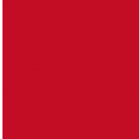
Запчасти к сортиметовозному оборудованию ( надстройкам) ав
Изготовление РВД
Дуги, фародержатели
Огромный выбор аксессуаров для грузовых автомобилей в налич
Горюче-смазочные материалы
LEMARC
NORD OIL
SpecLub
TOTACHI
TOTAL
Valvoline
CoolStream
Оборудование для розлива ГСМ Piusi
Средства организации дорожного движения
...
О компании
Автозапчасти
Запчасти для европейских машин
Запчасти для автомобилей китайского производства SITRAK и H
Запасные части для автомобилей семейства УРАЛ
Запчасти для гидроманипуляторов
Запчасти к сортиметовозному оборудованию ( надстройкам) ав
Изготовление РВД
Дуги, фародержатели
Огромный выбор аксессуаров для грузовых автомобилей в налич
Горюче-смазочные материалы
LEMARC
NORD OIL