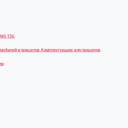
OWO T5G
томобилей и прицепов. Комплектующие для прицепов
ии