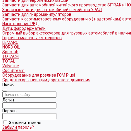
Запчасти для европейских машин
Запчасти для автомобилей китайского производства SITRAK и H
Запасные части для автомобилей семейства УРАЛ
Запчасти для гидроманипуляторов
Запчасти к сортиметовозному оборудованию ( надстройкам) ав
Изготовление РВД
Дуги, фародержатели
Огромный выбор аксессуаров для грузовых автомобилей в налич
Горюче-смазочные материалы
LEMARC
NORD OIL
SpecLub
TOTACHI
TOTAL
Valvoline
CoolStream
Оборудование для розлива ГСМ Piusi
Средства организации дорожного движения
Поиск
Логин
Пароль
Запомнить меня
Забыли пароль?