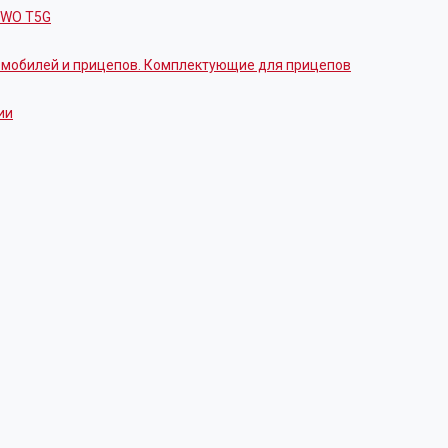
OWO T5G
томобилей и прицепов. Комплектующие для прицепов
ии