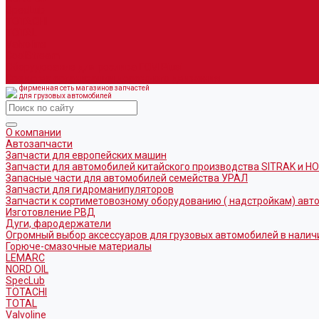
SpecLub
TOTACHI
TOTAL
Valvoline
CoolStream
Оборудование для розлива ГСМ Piusi
Средства организации дорожного движения
фирменная сеть магазинов запчастей
для грузовых автомобилей
О компании
Автозапчасти
Запчасти для европейских машин
Запчасти для автомобилей китайского производства SITRAK и H
Запасные части для автомобилей семейства УРАЛ
Запчасти для гидроманипуляторов
Запчасти к сортиметовозному оборудованию ( надстройкам) ав
Изготовление РВД
Дуги, фародержатели
Огромный выбор аксессуаров для грузовых автомобилей в налич
Горюче-смазочные материалы
LEMARC
NORD OIL
SpecLub
TOTACHI
TOTAL
Valvoline