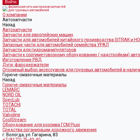
фирменная сеть магазинов запчастей
для грузовых автомобилей
О компании
Автозапчасти
Назад
Автозапчасти
Запчасти для европейских машин
Запчасти для автомобилей китайского производства SITRAK и H
Запасные части для автомобилей семейства УРАЛ
Запчасти для гидроманипуляторов
Запчасти к сортиметовозному оборудованию ( надстройкам) ав
Изготовление РВД
Дуги, фародержатели
Огромный выбор аксессуаров для грузовых автомобилей в налич
Горюче-смазочные материалы
Назад
Горюче-смазочные материалы
LEMARC
NORD OIL
SpecLub
TOTACHI
TOTAL
Valvoline
CoolStream
Оборудование для розлива ГСМ Piusi
Средства организации дорожного движения
г. Вологда, ул. Гагарина, 83
+7 (8172) 75-40-40