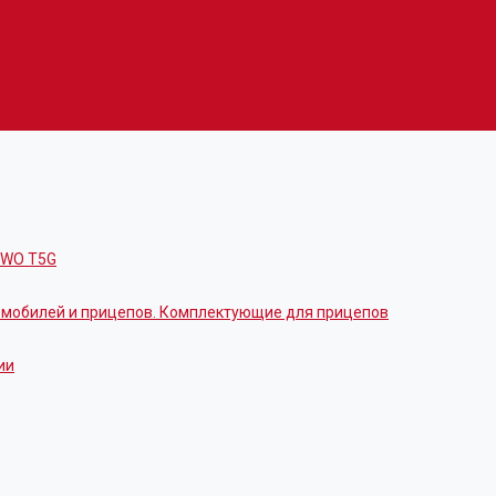
OWO T5G
томобилей и прицепов. Комплектующие для прицепов
ии