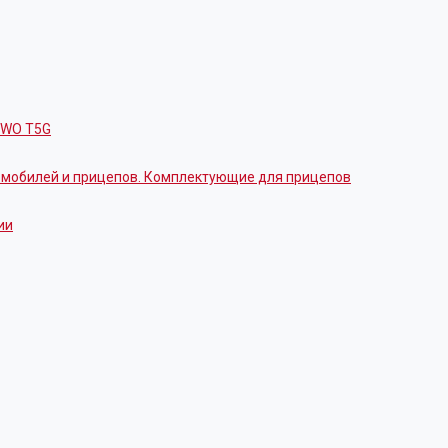
OWO T5G
томобилей и прицепов. Комплектующие для прицепов
ии