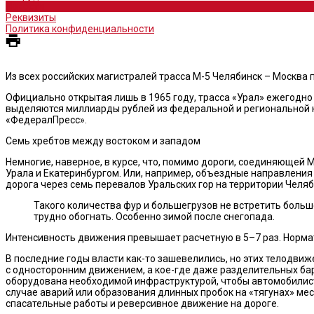
Новости
Реквизиты
Политика конфиденциальности
Из всех российских магистралей трасса М-5 Челябинск – Москва
Официально открытая лишь в 1965 году, трасса «Урал» ежегодно
выделяются миллиарды рублей из федеральной и региональной к
«ФедералПресс».
Семь хребтов между востоком и западом
Немногие, наверное, в курсе, что, помимо дороги, соединяющей 
Урала и Екатеринбургом. Или, например, объездные направления 
дорога через семь перевалов Уральских гор на территории Челяби
Такого количества фур и большегрузов не встретить больш
трудно обогнать. Особенно зимой после снегопада.
Интенсивность движения превышает расчетную в 5–7 раз. Нормат
В последние годы власти как-то зашевелились, но этих телодвиж
с односторонним движением, а кое-где даже разделительных ба
оборудована необходимой инфраструктурой, чтобы автомобилисты
случае аварий или образования длинных пробок на «тягунах» ме
спасательные работы и реверсивное движение на дороге.