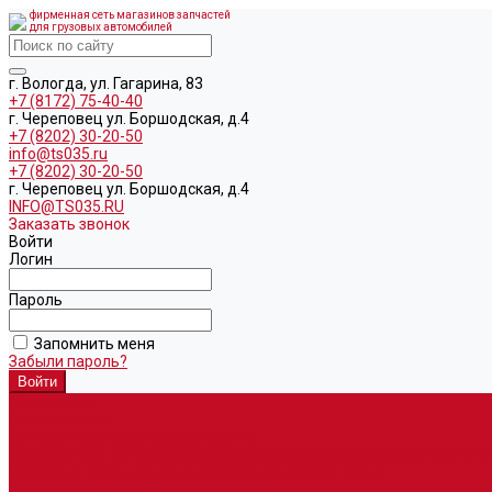
фирменная сеть магазинов запчастей
для грузовых автомобилей
г. Вологда, ул. Гагарина, 83
+7 (8172) 75-40-40
г. Череповец ул. Боршодская, д.4
+7 (8202) 30-20-50
info@ts035.ru
+7 (8202) 30-20-50
г. Череповец ул. Боршодская, д.4
INFO@TS035.RU
Заказать звонок
Войти
Логин
Пароль
Запомнить меня
Забыли пароль?
О компании
Автозапчасти
Запчасти для европейских машин
Запчасти для автомобилей китайского производства SITRAK и H
Запасные части для автомобилей семейства УРАЛ
Запчасти для гидроманипуляторов