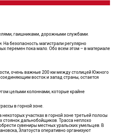
ателями, гаишниками, дорожными службами.
и. На безопасность магистрали регулярно
х перемен пока мало. Обо всем этом – в материале
тности, очень важные 200 км между столицей Южного
, соединяющим восток и запад страны, остается
ругом целыми колоннами, которые крайне
рассы в горной зоне.
а некоторых участках в горной зоне третьей полосы
х стоянок дальнобойщиков. Трасса неплохо
обрести сувениры местных уральских умельцев. В
ановска, Златоуста оперативно организуют