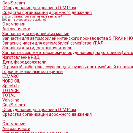
CoolStream
Оборудование для розлива ГСМ Piusi
Средства организации дорожного движения
фирменная сеть магазинов запчастей
для грузовых автомобилей
О компании
Автозапчасти
Запчасти для европейских машин
Запчасти для автомобилей китайского производства SITRAK и H
Запасные части для автомобилей семейства УРАЛ
Запчасти для гидроманипуляторов
Запчасти к сортиметовозному оборудованию ( надстройкам) ав
Изготовление РВД
Дуги, фародержатели
Огромный выбор аксессуаров для грузовых автомобилей в налич
Горюче-смазочные материалы
LEMARC
NORD OIL
SpecLub
TOTACHI
TOTAL
Valvoline
CoolStream
Оборудование для розлива ГСМ Piusi
Средства организации дорожного движения
...
О компании
Автозапчасти