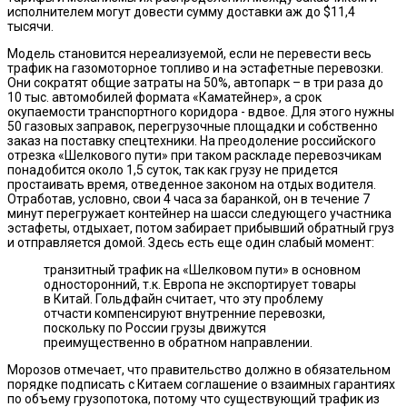
исполнителем могут довести сумму доставки аж до $11,4
тысячи.
Модель становится нереализуемой, если не перевести весь
трафик на газомоторное топливо и на эстафетные перевозки.
Они сократят общие затраты на 50%, автопарк – в три раза до
10 тыс. автомобилей формата «Каматейнер», а срок
окупаемости транспортного коридора - вдвое. Для этого нужны
50 газовых заправок, перегрузочные площадки и собственно
заказ на поставку спецтехники. На преодоление российского
отрезка «Шелкового пути» при таком раскладе перевозчикам
понадобится около 1,5 суток, так как грузу не придется
простаивать время, отведенное законом на отдых водителя.
Отработав, условно, свои 4 часа за баранкой, он в течение 7
минут перегружает контейнер на шасси следующего участника
эстафеты, отдыхает, потом забирает прибывший обратный груз
и отправляется домой. Здесь есть еще один слабый момент:
транзитный трафик на «Шелковом пути» в основном
односторонний, т.к. Европа не экспортирует товары
в Китай. Гольдфайн считает, что эту проблему
отчасти компенсируют внутренние перевозки,
поскольку по России грузы движутся
преимущественно в обратном направлении.
Морозов отмечает, что правительство должно в обязательном
порядке подписать с Китаем соглашение о взаимных гарантиях
по объему грузопотока, потому что существующий трафик из