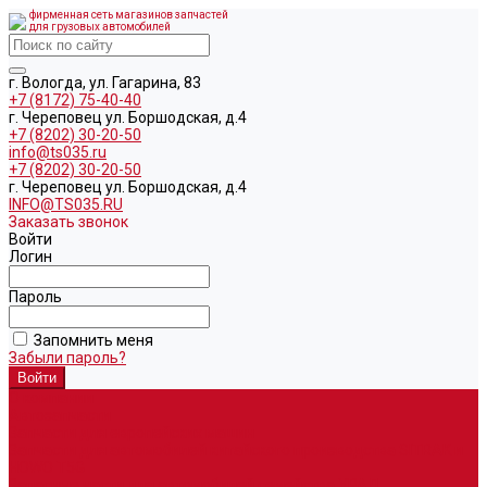
фирменная сеть магазинов запчастей
для грузовых автомобилей
г. Вологда, ул. Гагарина, 83
+7 (8172) 75-40-40
г. Череповец ул. Боршодская, д.4
+7 (8202) 30-20-50
info@ts035.ru
+7 (8202) 30-20-50
г. Череповец ул. Боршодская, д.4
INFO@TS035.RU
Заказать звонок
Войти
Логин
Пароль
Запомнить меня
Забыли пароль?
О компании
Автозапчасти
Запчасти для европейских машин
Запчасти для автомобилей китайского производства SITRAK и
HOWO T5G
Запасные части для автомобилей семейства УРАЛ