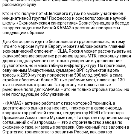
российскую сушу.
Кто и что получит от «Шелкового пути» по мысли участников
инициативной группы? Профессор и основоположник научной
школы «Экономическая синергетика» Борис Кузнецов в беседе
с корреспондентом Вестей КАМАЗа расставил приоритеты
следующим образом.
Для Китая речь идет о безопасности грузоперевозок, потому
что его морские пути в Европу может заблокировать главный
экономический оппонент – США. Россия может рассчитывать на
скачкообразное развитие регионов вдоль МТК, поскольку такая
дорога подразумевает не только ускорение и удешевление
грузопотока, но и масштабную инфраструктуру. По прогнозам,
озвученным Мишустиным, суммарно ВРП субъектов вдоль
трассы к 2050-му году прирастет на 500 млрд рублей, а сама
стройка обеспечит более 30 тыс. рабочих мест, плюс еще 130
тыс. в смежных отраслях. Татарстану же важны новые
рыночные поля для КАМАЗа – это не только стройка трассы, но
и ее последующее обслуживание.
- «КАМАЗ» активно работает с газомоторной техникой, а
достаточного рынка под нее нет, - поясняет в свою очередь
координатор рабочей группы, гендиректор НПНП «Технопарк
Прикамья» Ахматгалей Мухаметов, - Татарстан подписал массу
соглашений с «Газпромом» — это и строительство завода по
сжижению газа, и газовые заправки. Сжиженный газ заложен в
Стратегию транспортного развития России, как фактор