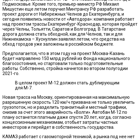
Подмосковье. Кроме того, премьер-министр РФ Михаил
Мишустин еще летом поручил Минтрансу РФ разработать
проект дороги от Набережных Челнов до Екатеринбурга, и
сегодня появились новости от «Автодора»: компания работает
над проектом трассы Екатеринбург-Краснодар, которая пройдет
через Челны, Тольятти, Саратов и Волгоград. В Татарстане
дорога должна стать обходной, как для Челнов, так и для
Нижнекамска – Хуснуллин заявлял летом, что средства на
обход городов уже заложены в российском бюджете.
Предполагается, что в этом году на проект Москва-Казань
будет направлено 150 млрд рублей из Фонда национального
благосостояния, но стартовали только подготовительные
работы. Собственно, стройка начнется во втором полугодии
2021-го.
В целом проект М-12 должен стать дублирующим
для М-7.
Новая трасса на Москву, ориентированная на максимальную
разрешенную скорость 120 км/ч призвана не только увеличить
грузопоток, но и разделить транзитный и местный трафики,
снизив за счет этого аварийность «Волги». Автобан М-12 по
плану останется платным даже спустя 20 лет, когда, согласно
концессионным механизмам, отобьет затраты частных
инвесторов и перейдет в собственность государства.
КАМАЗ работает с газомоторной техникой, а рынка под нее нет