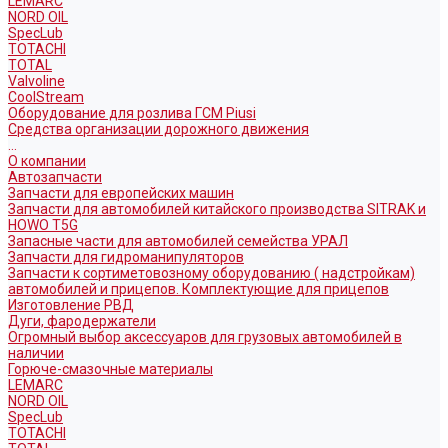
LEMARC
NORD OIL
SpecLub
TOTACHI
TOTAL
Valvoline
CoolStream
Оборудование для розлива ГСМ Piusi
Средства организации дорожного движения
...
О компании
Автозапчасти
Запчасти для европейских машин
Запчасти для автомобилей китайского производства SITRAK и
HOWO T5G
Запасные части для автомобилей семейства УРАЛ
Запчасти для гидроманипуляторов
Запчасти к сортиметовозному оборудованию ( надстройкам)
автомобилей и прицепов. Комплектующие для прицепов
Изготовление РВД
Дуги, фародержатели
Огромный выбор аксессуаров для грузовых автомобилей в
наличии
Горюче-смазочные материалы
LEMARC
NORD OIL
SpecLub
TOTACHI