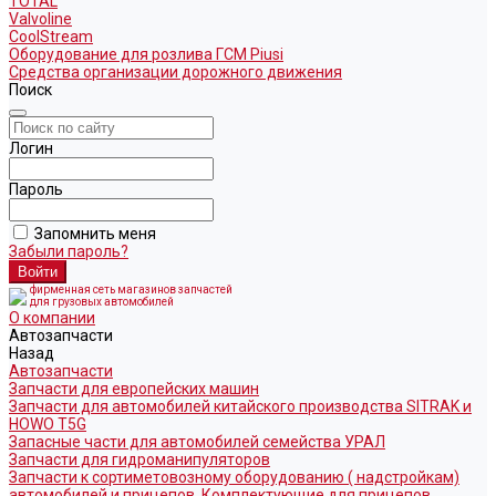
TOTAL
Valvoline
CoolStream
Оборудование для розлива ГСМ Piusi
Средства организации дорожного движения
Поиск
Логин
Пароль
Запомнить меня
Забыли пароль?
фирменная сеть магазинов запчастей
для грузовых автомобилей
О компании
Автозапчасти
Назад
Автозапчасти
Запчасти для европейских машин
Запчасти для автомобилей китайского производства SITRAK и
HOWO T5G
Запасные части для автомобилей семейства УРАЛ
Запчасти для гидроманипуляторов
Запчасти к сортиметовозному оборудованию ( надстройкам)
автомобилей и прицепов. Комплектующие для прицепов