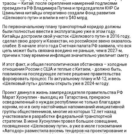
трассы — Китай: после скрепления намерений подписями
президента РФ Владимира Путина и председателя КНР Си
Цзиньпина китайцы оперативно создали Фонд развития
«Шелкового пути» и влили в него $40 млрд.
По первоначальному плану транспортный коридор должны
были полностью ввести в эксплуатацию уже в этом году.
Китайцы достроили свой участок «Шелкового пути» в 2016 году,
сделал свою дорогу и Казахстан, но российское звено оказалось
слабее. В начале этого года Счетная палата РФ заявила, что вся
цепь может быть связана воедино не раньше, чем в 2027-м,
причем к тому времени инфляция значительно увеличит смету.
И этот факт, и общая геополитическая обстановка – холодные
отношения России с США и теплые с Китаем, - должно быть,
повлияли на последующее летнее решение правительства
форсировать процесс. По актуальному плану и М-12, и весь
«Шелковый путь» должны открыть уже в 2024-м году.
Проект двинул в жизнь зампредседателя правительства РФ
Марат Хуснуллин - выходец из Татарстана, прекрасно
осведомленный о нуждах республики не только благодаря
корням, но и в силу настойчивых напоминаний инициативной
группы общественников, многие из которых 12 лет назад
участвовали в разработке федеральной транспортной
стратегии. В июне Хуснуллин провел большое совещание,
посвященное «Шелковому пути», а уже в июле госкомпания
«Автодор» разместила восемь тендеров на проектирование и