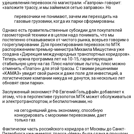
удешевления перевозок по магистрали. «Газпром» говорит:
«заложите трассу, и мы займемся сетью заправок». Но
перевозчики не понимают, зачем им переходить на
газовые грузовики, когда их парки сформированы.
Однако есть правительственные субсидии для покупателей
газомоторной техники и в целом надо понимать, что мы
постепенно отказываемся от чистого рынка, всерьез говорим о
госрегулировании. Для проектирования перевозок по МТК
распоряжением премьер-министра Михаила Мишустина уже
создана «Дирекция международных транспортных коридоров».
Теперь нужна программа лет на 10-15, гарантирующая
стабильную цену на газ. Плюс налоговые льготы, плюс можно
отменить «Платон» для этой трассы. С такими решениями
«КАМАЗ» увидит свой рынок и даже поле для инвестиций, а
логистические компании никуда не денутся, за несколько лет
обновят свои парки».
Заслуженный экономист РФ Евгений Гольдфайн добавляет к
этому, что в перспективе грузопоток МТК может обслуживаться
и электротранспортом, и беспилотниками, но
на сегодняшний день экономику, способную
конкурировать с морскими перевозками, дает
только газ.
Фактически часть российского коридора от Москвы до Санкт-
Петербурга уже имеется: трасса «Нева» была сдана в прошлом