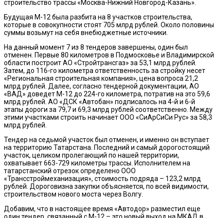
строительство трассы «Москва-Нижний Новгород-Казань».
Будущая М-12 была разбита на 8 участков строительства,
которые в совокупности стоят 705 млрд рублей. Около половины
суммы возьмут на себя внебюджетные источники.
На данный момент 7 из 8 тендеров завершены, один был
отменен. Первые 80 километров в Подмосковье и Владимирской
области построит АО «Стройтрансгаз» за 53,1 млрд рублей.
Затем, до 116-го километра ответственность за стройку несет
«Региональная строительная компания», цена вопроса 21,2
млрд рублей. Далее, согласно тендерной документации, АО
«ВАД» доведет М-12 до 224-го километра, потратив на это 59,6
млрд рублей. АО «ДСК «Автобан» подписалось на 4-й и 6-й
этапы дороги за 79,7 и 69,3 млрд рублей соответственно. Между
этими участками строить начинает ООО «СиАрСиСи Рус» за 58,3
млрд рублей.
Тендер на седьмой участок был отменен, и именно он вступает
на территорию Татарстана. Последний и самый дорогостоящий
участок, целиком пролегающий по нашей территории,
охватывает 663-729 километры трассы. Исполнителем на
татарстанский отрезок определено ООО
«Трансстроймеханизация», стоимость подряда – 123,2 млрд
рублей. Дороговизна закупки объясняется, по всей видимости,
строительством нового моста через Волгу.
Добавим, что в настоящее время «Автодор» разместил еще
один тендер, связанный с М-12 – это новый выход на МКАД в