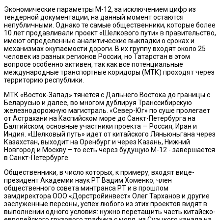
Экономические параметры М-12, за исключением цифр из
тендерной документации, на данный момент остаются
непубличными. Однако те самые общественники, которые более
10 лет продавливали проект «Шелкового пути» в правительство,
имеют определенные аналитические выкладки о сроках и
механизмах окупаемости дороги. В их группу входят около 25
человек из разных регионов России, но Татарстан в этом
вопросе особенно активен, так как все потенциальные
международные транспортные коридоры (МТК) проходят через
территорию республики.
МТК «Восток-Запад» тянется с Дальнего Востока до границы с
Беларусью и далее, во многом дублируя Транссибирскую
железнодорожную магистраль. «Север-Юг» по суше пролегает
от Астрахани на Каспийском море до Санкт-Петербурга на
Балтийском, основные участники проекта — Россия, Иран и
Индия. «Шелковый путь» идет от китайского Ляньюньгана через
Казахстан, выходит на Оренбург и через Казань, Нижний
Новгород и Москву – то есть через будущую М-12 - завершается
в Санкт-Петербурге.
Общественники, в число которых, к примеру, входят вице-
президент Академии наук РТ Вадим Хоменко, член
общественного совета минтранса РТ и в прошлом
замдиректора ООО «Дорстройинвест» Олег Тарханов и другие
заслуженные персоны, успех любого из этих проектов видят в
выполнении одного условия: нужно перетащить часть китайско-
европейского грузового трафика с моря, из Суэцкого канала на