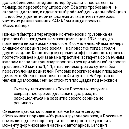
дальнобойщиков с недавних пор буквально поставлен на
таймер, за переработку штрафуют. Оба этих требования – и
скорость доставки, и адекватный рабочий день дальнобойщика,
- способна удовлетворить система эстафетных перевозок,
частично реализованная КАМАЗом в виде проекта
«Каматейнер».
Принцип быстрой перегрузки контейнеров с грузовика на
грузовик был придуман камазовцами еще в 1975 году, до
появления европейских аналогов. К сожалению, «Каматейнер»
слишком опередил свое время – на повестке тогда стояли
другие задачи. К настоящему времени эффективность проекта
протестирована и доказана на практике: эстафета со съемным
кузовом позволят транспортировать груз при обычной скорости
грузовика 80 км/ч на 1,4-1,5 тыс. километров за сутки и без
переутомления водителей. Готовые перегрузочные площадки
для каматейнеров позволяют пройти путь от Набережных
Челнов до Москвы, сейчас строится площадка под Москвой.
Систему тестировала «Почта России» и получила
сокращение сроков доставки в два раза, но
раскошелиться на развитие своего сервиса не
решилась.
Cъемные кузова, которые в той же Европе сегодня
обслуживают порядка 40% рынка грузоперевозок, в России не
прижились до сих пор - вероятно, они просто не успели к
моменту формирования частных автопарков. Сегодня