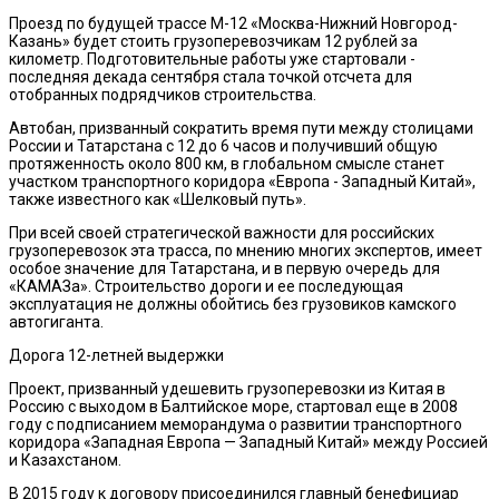
Проезд по будущей трассе М-12 «Москва-Нижний Новгород-
Казань» будет стоить грузоперевозчикам 12 рублей за
километр. Подготовительные работы уже стартовали -
последняя декада сентября стала точкой отсчета для
отобранных подрядчиков строительства.
Автобан, призванный сократить время пути между столицами
России и Татарстана с 12 до 6 часов и получивший общую
протяженность около 800 км, в глобальном смысле станет
участком транспортного коридора «Европа - Западный Китай»,
также известного как «Шелковый путь».
При всей своей стратегической важности для российских
грузоперевозок эта трасса, по мнению многих экспертов, имеет
особое значение для Татарстана, и в первую очередь для
«КАМАЗа». Строительство дороги и ее последующая
эксплуатация не должны обойтись без грузовиков камского
автогиганта.
Дорога 12-летней выдержки
Проект, призванный удешевить грузоперевозки из Китая в
Россию с выходом в Балтийское море, стартовал еще в 2008
году с подписанием меморандума о развитии транспортного
коридора «Западная Европа — Западный Китай» между Россией
и Казахстаном.
В 2015 году к договору присоединился главный бенефициар