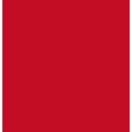
Запчасти для гидроманипуляторов
Запчасти к сортиметовозному оборудованию ( надстройкам)
автомобилей и прицепов. Комплектующие для прицепов
Изготовление РВД
Дуги, фародержатели
Огромный выбор аксессуаров для грузовых автомобилей в
наличии
Горюче-смазочные материалы
LEMARC
NORD OIL
SpecLub
TOTACHI
TOTAL
Valvoline
CoolStream
Оборудование для розлива ГСМ Piusi
Средства организации дорожного движения
...
О компании
Автозапчасти
Запчасти для европейских машин
Запчасти для автомобилей китайского производства SITRAK и
HOWO T5G
Запасные части для автомобилей семейства УРАЛ
Запчасти для гидроманипуляторов
Запчасти к сортиметовозному оборудованию ( надстройкам)
автомобилей и прицепов. Комплектующие для прицепов
Изготовление РВД