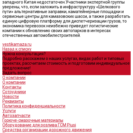
западного Китая недостаточен.Участники экспертной группы
уверены, что, если заложить в инфраструктуру «Шелкового
пути» альтернативные заправки, каматейнерные площадки и
сервисные центры для камазовских шасси, а также разработать
единую цифровую платформу для диспетчеризации грузов, то
экономика перевозок неизбежно приведет логистические
компании к обновлению своих автопарков в интересах
отечественных автомобилестроителей.
vestikamaza.ru
Назад к списку
Нужна консультация?
Подробно расскажем о наших услугах, видах работ и типовых
проектах, рассчитаем стоимость и подготовим индивидуальное
предложение!
Задать вопрос
О компании
О компании
Контакты
Сотрудники
Новости
Реквизиты
Политика конфиденциальности
Услуги
Автозапчасти
Горюче-смазочные материалы
Оборудование для розлива ГСМ Piusi
Средства организации дорожного движения