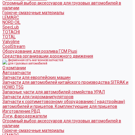
Огромный выбор аксессуаров для грузовых автомобилей в
наличии
Горюче-смазочные материалы
LEMARC
NORD OIL
SpecLub
TOTACHI
TOTAL
Valvoline
CoolStream
Оборудование для розлива ГСМ Piusi
Средства организации дорожного движения
фирменная сеть магазинов запчастей
для грузовых автомобилей
О компании
Автозапчасти
Запчасти для европейских машин
Запчасти для автомобилей китайского производства SITRAK и
HOWO T5G
Запасные части для автомобилей семейства УРАЛ
Запчасти для гидроманипуляторов
Запчасти к сортиметовозному оборудованию ( надстройкам)
автомобилей и прицепов. Комплектующие для прицепов
Изготовление РВД
Дуги, фародержатели
Огромный выбор аксессуаров для грузовых автомобилей в
наличии
Горюче-смазочные материалы