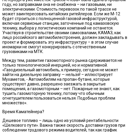
году, но заправками она не снабжена – ни газовыми, ни
электрическими. Стоимость перевозок по такой трассе не
может заинтересовать китайских ритейлеров. Если же М-12
будет строиться с полноценной газовой инфраструктурой,
включая сервисные станции, заточенные под камазовскую
технику, выбора у логистических компаний не останется.
Участвуя в строительстве своими самосвалами, КАМАЗ, как
лицо российского автомобилестроения, должен закладывать в
проект и формировать эту инфраструктуру – в этом случае
иномарки не смогут конкурировать с отечественным
грузовиками на МТК.
Между тем, развитие газомоторного рынка сдерживается не
только технологической инерцией, но и нормативной.
«Газодизельный автомобиль, к примеру, сегодня не может
зайти на дизельную заправку — нельзя! – иллюстрирует
Мухаметов, - Автомобилям на пропан-бутане, которые
существуют давно, разрешено заезжать в закрытые
помещения, а газомоторным – нет. Пожарные не знают, как
тушить газомоторную технику, потому что обычным
огнетушителем пользоваться нельзя. Подобных проблем
множество».
Время Каматейнера?
Дешевое топливо – лишь одно из условий рентабельности
«Шелкового пути». Важна также скорость доставки грузов при
соблюдении трудового режима водителей, так как график