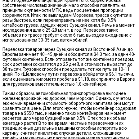
мало подвержены инфляции. Кроме того, корректировка
собственно числовых значений мало способна повлиять на
принципы окупаемости МТК, ведь процентные пропорции
сохраняются. Итак, по выкладкам Морозова, трасса окупится в
разы быстрее, если перенаправить на нее хотя бы 3,5%
китайских грузов, идущих через Суэцкий канал. Речь на момент
исследования шла о 25-28 млн т. в год. Перевозка таких
объемов по трассе требует около 6 тыс. выездов ежедневно с
использованием 30-35 тыс. автомобилей.
Перевозка товаров через Суэцкий канал из Восточной Азии до
Европы занимает 40–45 дней и обходится в $4,3 тыс. за один 40-
футовый контейнер. Если отправить тот же контейнер поездом,
срок доставки сократится до 25 дней, а стоимость вырастет до
$8 тысяч. Грузовик способен преодолеть тот же путь за 10-11
дней. По «Шелковому пути» перевозка обойдется в $6,1 тысячи,
если оценивать километр пробега в $1,18, как принято в Европе
для грузовиков вместительностью 1,8 контейнера.
Таким образом, автомобильная транспортировка выгоднее
железнодорожной, но дороже, чем морская. Однако, с учетом
экономии времени и стоимости оборотного капитала они могут
сравняться в цене. Для этого нужно, чтобы контейнер содержал
товара на $550 тыс., и именно таких контейнеров на момент
расчетов шло через Суэцкий канал 3,5%. С тех пор их объем
ежегодно растет.В то же время, частные перевозчики и их
традиционные дизельные машины способны испортить всю
картину, считает аналитик: опуская детали, сложившиеся
тарифы и механизмы их распределения между заказчиком и