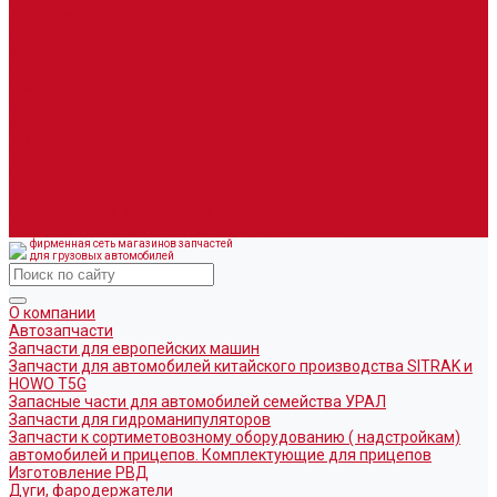
Дуги, фародержатели
Огромный выбор аксессуаров для грузовых автомобилей в
наличии
Горюче-смазочные материалы
LEMARC
NORD OIL
SpecLub
TOTACHI
TOTAL
Valvoline
CoolStream
Оборудование для розлива ГСМ Piusi
Средства организации дорожного движения
фирменная сеть магазинов запчастей
для грузовых автомобилей
О компании
Автозапчасти
Запчасти для европейских машин
Запчасти для автомобилей китайского производства SITRAK и
HOWO T5G
Запасные части для автомобилей семейства УРАЛ
Запчасти для гидроманипуляторов
Запчасти к сортиметовозному оборудованию ( надстройкам)
автомобилей и прицепов. Комплектующие для прицепов
Изготовление РВД
Дуги, фародержатели