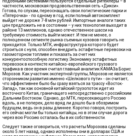
подобными системами пользуются отдельные ритейлеры – в
частности, московская продовольственная сеть «Дикси».
Готова, по слухам, переоснащать свои логистические парки и
«Пятерочка» - по одному в год, если полный автокомплект
выйдет не дороже 7-8 млн рублей. Импортные аналоги таких
цен предложить не в состоянии – у них технология выходит в
районе 13 миллионов, однако отечественное шасси на
требуемую стоимость выйти может. И тем не менее, о
полноценном сегменте рынка съемных кузовов говорить не
приходится. Только МТК, инфраструктура которого будет
строиться с нуля, способен внедрить эстафетные перевозки на
газомоторном топливе и показать за счет них
конкурентоспособную логистику.Экономику эстафетных
перевозок в контексте китайско-европейского грузового
трафика в свое время считал главный аналитик КАМАЗа Борис
Морозов. Как участник экспертной группы, Морозов не является
сторонником развития именно «Шелкового пути» - он считает,
что эффективнее было бы сразу взяться за трассу «Восток-
Запад», так как основной китайский грузопоток идет из
восточного Китая, граничащего непосредственно с российским
Дальним Востоком. Однако, до МТК, пересекающего Россию
вдоль, а не поперек, дело вряд ли дошло бы в обозримом
будущем, ведь он в разы длиннее. Коротко говоря, построить
его сейчас могли бы только китайцы, но в этом случае дорога
через всю Россию осталась бы в их собственности.
Следует также оговориться, что расчеты Морозова сделаны
около 5 лет назад, однако исполнены они в долларах США и