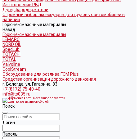
Изготовление РВД
Дуги, фародержатели
Огромный выбор аксессуаров для грузовых автомобилей в
наличии
Горюче-смазочные материалы
Назад
Горюче-смазочные материалы
LEMARC
NORD OIL
SpecLub
TOTACHI
TOTAL
Valvoline
CoolStream
Оборудование для розлива ГСМ Piusi
Средства организации дорожного движения
г. Вологда, ул. Гагарина, 83
+7 (8172) 75-40-40
info@ts035.ru
фирменная сеть магазинов запчастей
для грузовых автомобилей
Поиск
Логин
Пароль