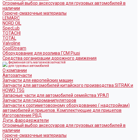
Огромный выбор аксессуаров для грузовых автомобилей в
наличии
Горюче-смазочные материалы
LEMARC
NORD OIL
SpecLub
TOTACHI
TOTAL
Valvoline
CoolStream
Оборудование для розлива ГСМ Piusi
Средства организации дорожного движения
фирменная сеть магазинов запчастей
для грузовых автомобилей
О компании
Автозапчасти
Запчасти для европейских машин
Запчасти для автомобилей китайского производства SITRAK и
HOWO T5G
Запасные части для автомобилей семейства УРАЛ
Запчасти для гидроманипуляторов
Запчасти к сортиметовозному оборудованию ( надстройкам)
автомобилей и прицепов. Комплектующие для прицепов
Изготовление РВД
Дуги, фародержатели
Огромный выбор аксессуаров для грузовых автомобилей в
наличии
Горюче-смазочные материалы