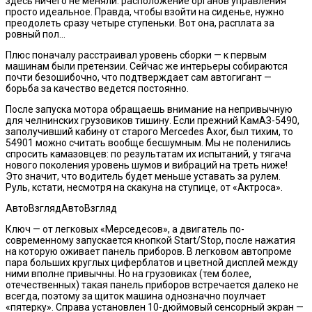
здесь ничего не меняли: расположение органов управления
просто идеальное. Правда, чтобы взойти на сиденье, нужно
преодолеть сразу четыре ступеньки. Вот она, расплата за
ровный пол…
Плюс поначалу расстраивал уровень сборки — к первым
машинам были претензии. Сейчас же интерьеры собираются
почти безошибочно, что подтверждает сам автогигант —
борьба за качество ведется постоянно.
После запуска мотора обращаешь внимание на непривычную
для челнинских грузовиков тишину. Если прежний КамАЗ-5490,
заполучивший кабину от старого Mercedes Axor, был тихим, то
54901 можно считать вообще бесшумным. Мы не поленились
спросить камазовцев: по результатам их испытаний, у тягача
нового поколения уровень шумов и вибраций на треть ниже!
Это значит, что водитель будет меньше уставать за рулем.
Руль, кстати, несмотря на скакуна на ступице, от «Актроса».
АвтоВзглядАвтоВзгляд
Ключ — от легковых «Мерседесов», а двигатель по-
современному запускается кнопкой Start/Stop, после нажатия
на которую оживает панель приборов. В легковом автопроме
пара больших круглых циферблатов и цветной дисплей между
ними вполне привычны. Но на грузовиках (тем более,
отечественных) такая панель приборов встречается далеко не
всегда, поэтому за щиток машина однозначно поулчает
«пятерку». Справа установлен 10-дюймовый сенсорный экран —