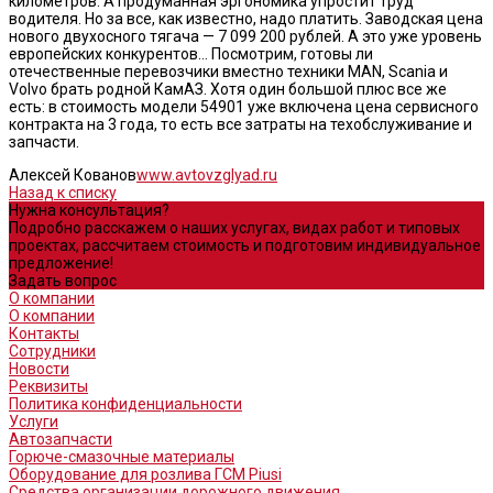
километров. А продуманная эргономика упростит труд
водителя. Но за все, как известно, надо платить. Заводская цена
нового двухосного тягача — 7 099 200 рублей. А это уже уровень
европейских конкурентов… Посмотрим, готовы ли
отечественные перевозчики вместно техники MAN, Scania и
Volvo брать родной КамАЗ. Хотя один большой плюс все же
есть: в стоимость модели 54901 уже включена цена сервисного
контракта на 3 года, то есть все затраты на техобслуживание и
запчасти.
Алексей Кованов
www.avtovzglyad.ru
Назад к списку
Нужна консультация?
Подробно расскажем о наших услугах, видах работ и типовых
проектах, рассчитаем стоимость и подготовим индивидуальное
предложение!
Задать вопрос
О компании
О компании
Контакты
Сотрудники
Новости
Реквизиты
Политика конфиденциальности
Услуги
Автозапчасти
Горюче-смазочные материалы
Оборудование для розлива ГСМ Piusi
Средства организации дорожного движения