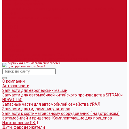
Дуги, фародержатели
Огромный выбор аксессуаров для грузовых автомобилей в
наличии
Горюче-смазочные материалы
LEMARC
NORD OIL
SpecLub
TOTACHI
TOTAL
Valvoline
CoolStream
Оборудование для розлива ГСМ Piusi
Средства организации дорожного движения
фирменная сеть магазинов запчастей
для грузовых автомобилей
О компании
Автозапчасти
Запчасти для европейских машин
Запчасти для автомобилей китайского производства SITRAK и
HOWO T5G
Запасные части для автомобилей семейства УРАЛ
Запчасти для гидроманипуляторов
Запчасти к сортиметовозному оборудованию ( надстройкам)
автомобилей и прицепов. Комплектующие для прицепов
Изготовление РВД
Дуги, фародержатели