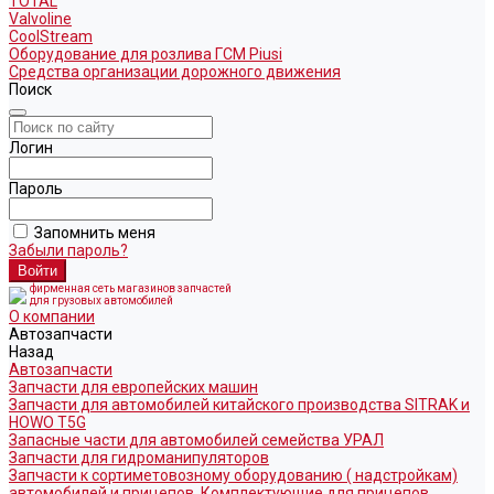
TOTAL
Valvoline
CoolStream
Оборудование для розлива ГСМ Piusi
Средства организации дорожного движения
Поиск
Логин
Пароль
Запомнить меня
Забыли пароль?
фирменная сеть магазинов запчастей
для грузовых автомобилей
О компании
Автозапчасти
Назад
Автозапчасти
Запчасти для европейских машин
Запчасти для автомобилей китайского производства SITRAK и
HOWO T5G
Запасные части для автомобилей семейства УРАЛ
Запчасти для гидроманипуляторов
Запчасти к сортиметовозному оборудованию ( надстройкам)
автомобилей и прицепов. Комплектующие для прицепов