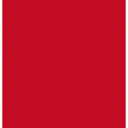
Запчасти для гидроманипуляторов
Запчасти к сортиметовозному оборудованию ( надстройкам)
автомобилей и прицепов. Комплектующие для прицепов
Изготовление РВД
Дуги, фародержатели
Огромный выбор аксессуаров для грузовых автомобилей в
наличии
Горюче-смазочные материалы
LEMARC
NORD OIL
SpecLub
TOTACHI
TOTAL
Valvoline
CoolStream
Оборудование для розлива ГСМ Piusi
Средства организации дорожного движения
...
О компании
Автозапчасти
Запчасти для европейских машин
Запчасти для автомобилей китайского производства SITRAK и
HOWO T5G
Запасные части для автомобилей семейства УРАЛ
Запчасти для гидроманипуляторов
Запчасти к сортиметовозному оборудованию ( надстройкам)
автомобилей и прицепов. Комплектующие для прицепов
Изготовление РВД