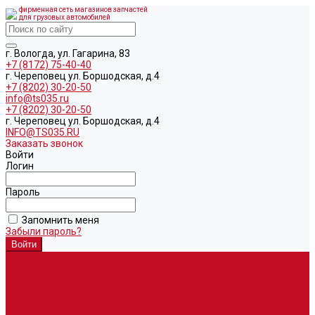
фирменная сеть магазинов запчастей
для грузовых автомобилей
г. Вологда, ул. Гагарина, 83
+7 (8172) 75-40-40
г. Череповец ул. Боршодская, д.4
+7 (8202) 30-20-50
info@ts035.ru
+7 (8202) 30-20-50
г. Череповец ул. Боршодская, д.4
INFO@TS035.RU
Заказать звонок
Войти
Логин
Пароль
Запомнить меня
Забыли пароль?
О компании
Автозапчасти
Запчасти для европейских машин
Запчасти для автомобилей китайского производства SITRAK и
HOWO T5G
Запасные части для автомобилей семейства УРАЛ