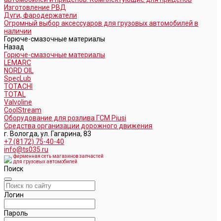
Изготовление РВД
Дуги, фародержатели
Огромный выбор аксессуаров для грузовых автомобилей в
наличии
Горюче-смазочные материалы
Назад
Горюче-смазочные материалы
LEMARC
NORD OIL
SpecLub
TOTACHI
TOTAL
Valvoline
CoolStream
Оборудование для розлива ГСМ Piusi
Средства организации дорожного движения
г. Вологда, ул. Гагарина, 83
+7 (8172) 75-40-40
info@ts035.ru
фирменная сеть магазинов запчастей
для грузовых автомобилей
Поиск
Логин
Пароль