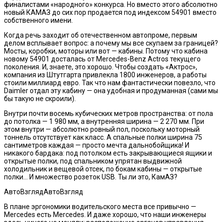
финалистами «народного» конкурса. Но вместо этого абсолютно
новый КАМАЗ до сих пор продается под индексом 54901 вместо
собственного имени.
Когда речь заходит об отечественном автопроме, первым
делом всплывает вопрос: а почему мы все скупаем за границей?
Мосты, коробки, моторы или вот — кабины. Потому что кабина
новому 54901 досталась от Mercedes-Benz Actros текущего
поколения. И, знаете, это хорошо. Чтобы создать «Актрос»,
компания из Штутгарта привлекла 1800 инженеров, а работы
стоили миллиард евро. Так что нам фантастически повезло, что
Daimler отдал эту кабину — она удобная и продуманная (сами мы
бы такую не скроили).
Внутри почти восемь кубических метров пространства: от пола
до потолка — 1 980 мм, а внутренняя ширина — 2 270 мм. При
этом внутри — абсолютно ровный пол, поскольку моторный
тоннель отсутствует как класс. А спальные полки ширина 75
сантиметров каждая — просто мечта дальнобойщика! И
никакого бардака: под потолком есть закрывающиеся ящики и
открытые полки, под спальником упрятан выдвижной
холодильник и вещевой отсек, по бокам кабины — открытые
полки… И множество розеток USB. Ты ли это, КамАЗ?
АвтоВзглядАвтоВзгляд
В плане эргономики водительского места все привычно —
Mercedes есть Mercedes. И даже хорошо, что наши инженеры