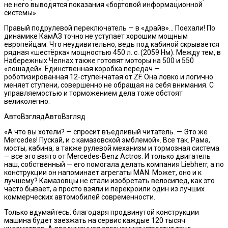
не него выводятся показания «бортовой информационной
системы».
Правый подрулевой переключатель — в «драйв»… Поехали! По
динамике КамАЗ точно не уступает хорошим мощным
европейцам. Что неудивительно, ведь под кабиной скрывается
рядная «шестёрка» мощностью 450 л. с. (2059 Нм). Между тем, в
Набережных Челнах также готовят моторы на 500 и 550
«лошадей». Единственная коробка передач —
роботизированная 12-ступенчатая от ZF. Она ловко и логично
меняет ступени, совершенно не обращая на себя внимания. С
управляемостью и торможением дела тоже обстоят
великолепно.
АвтоВзглядАвтоВзгляд
«А что вы хотели? — спросит въедливый читатель. — Это же
Mercedes! Пускай, и с камазовской эмблемой». Все так. Рама,
мосты, кабина, а также рулевой механизм и тормозная система
— все это взято от Mercedes-Benz Actros. И только двигатель
наш, собственный — его помогала делать компания Liebherr, а по
конструкции он напоминает агрегаты MAN. Может, оно и к
лучшему? Камазовцы не стали изобретать велосипед, как это
часто бывает, а просто взяли и перекроили один из лучших
коммерческих автомобилей современности.
Только вдумайтесь: благодаря продвинутой конструкции
машина будет заезжать на сервис каждые 120 тысяч