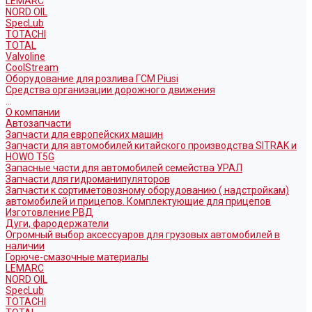
LEMARC
NORD OIL
SpecLub
TOTACHI
TOTAL
Valvoline
CoolStream
Оборудование для розлива ГСМ Piusi
Средства организации дорожного движения
...
О компании
Автозапчасти
Запчасти для европейских машин
Запчасти для автомобилей китайского производства SITRAK и
HOWO T5G
Запасные части для автомобилей семейства УРАЛ
Запчасти для гидроманипуляторов
Запчасти к сортиметовозному оборудованию ( надстройкам)
автомобилей и прицепов. Комплектующие для прицепов
Изготовление РВД
Дуги, фародержатели
Огромный выбор аксессуаров для грузовых автомобилей в
наличии
Горюче-смазочные материалы
LEMARC
NORD OIL
SpecLub
TOTACHI