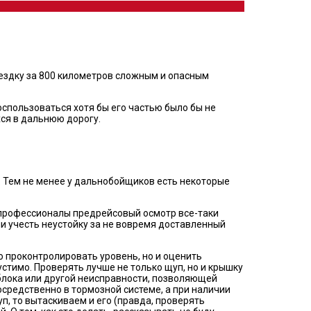
оездку за 800 километров сложным и опасным
оспользоваться хотя бы его частью было бы не
ся в дальнюю дорогу.
. Тем не менее у дальнобойщиков есть некоторые
т профессионалы предрейсовый осмотр все-таки
сли учесть неустойку за не вовремя доставленный
о проконтролировать уровень, но и оценить
устимо. Проверять лучше не только щуп, но и крышку
 блока или другой неисправности, позволяющей
средственно в тормозной системе, а при наличии
п, то вытаскиваем и его (правда, проверять