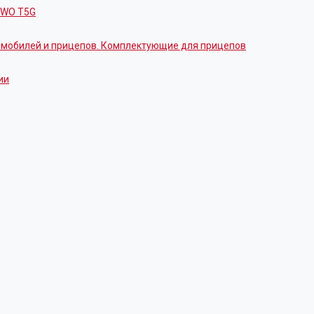
OWO T5G
томобилей и прицепов. Комплектующие для прицепов
ии