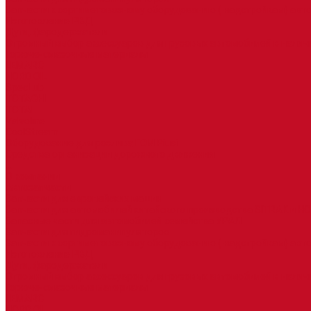
Запчасти к сортиметовозному оборудованию ( надстройкам) ав
Изготовление РВД
Дуги, фародержатели
Огромный выбор аксессуаров для грузовых автомобилей в налич
Горюче-смазочные материалы
LEMARC
NORD OIL
SpecLub
TOTACHI
TOTAL
Valvoline
CoolStream
Оборудование для розлива ГСМ Piusi
Средства организации дорожного движения
...
О компании
Автозапчасти
Запчасти для европейских машин
Запчасти для автомобилей китайского производства SITRAK и H
Запасные части для автомобилей семейства УРАЛ
Запчасти для гидроманипуляторов
Запчасти к сортиметовозному оборудованию ( надстройкам) ав
Изготовление РВД
Дуги, фародержатели
Огромный выбор аксессуаров для грузовых автомобилей в налич
Горюче-смазочные материалы
LEMARC
NORD OIL