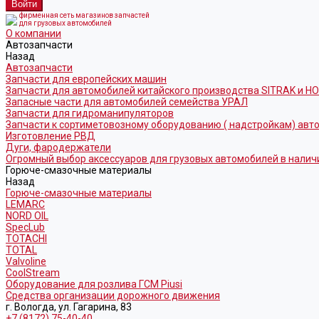
фирменная сеть магазинов запчастей
для грузовых автомобилей
О компании
Автозапчасти
Назад
Автозапчасти
Запчасти для европейских машин
Запчасти для автомобилей китайского производства SITRAK и H
Запасные части для автомобилей семейства УРАЛ
Запчасти для гидроманипуляторов
Запчасти к сортиметовозному оборудованию ( надстройкам) ав
Изготовление РВД
Дуги, фародержатели
Огромный выбор аксессуаров для грузовых автомобилей в налич
Горюче-смазочные материалы
Назад
Горюче-смазочные материалы
LEMARC
NORD OIL
SpecLub
TOTACHI
TOTAL
Valvoline
CoolStream
Оборудование для розлива ГСМ Piusi
Средства организации дорожного движения
г. Вологда, ул. Гагарина, 83
+7 (8172) 75-40-40