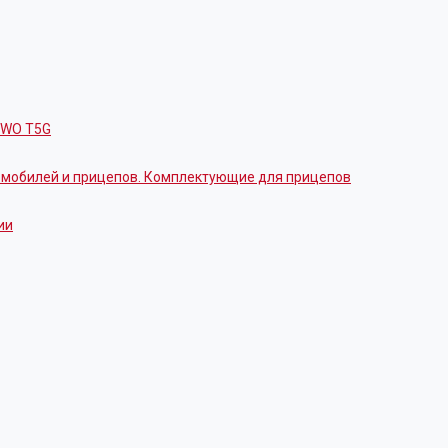
OWO T5G
томобилей и прицепов. Комплектующие для прицепов
ии