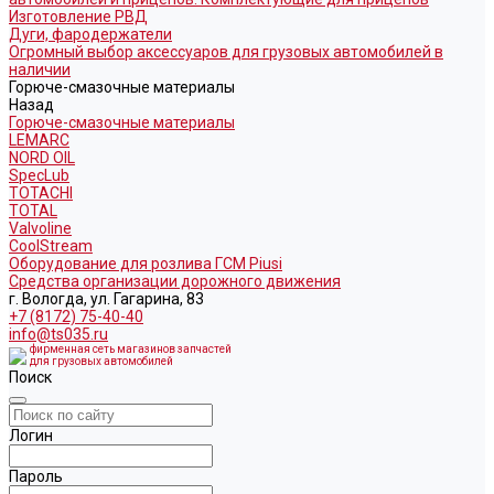
Изготовление РВД
Дуги, фародержатели
Огромный выбор аксессуаров для грузовых автомобилей в
наличии
Горюче-смазочные материалы
Назад
Горюче-смазочные материалы
LEMARC
NORD OIL
SpecLub
TOTACHI
TOTAL
Valvoline
CoolStream
Оборудование для розлива ГСМ Piusi
Средства организации дорожного движения
г. Вологда, ул. Гагарина, 83
+7 (8172) 75-40-40
info@ts035.ru
фирменная сеть магазинов запчастей
для грузовых автомобилей
Поиск
Логин
Пароль