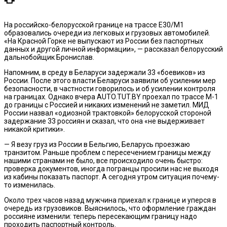
На российско-белорусской границе на трассе Е30/М1
образовались очереди из легковых и грузовых автомобилей.
«На Красной Горке не выпускают из России без паспортных
данных и другой личной информации», — рассказал белорусский
дальнобойщик Бронислав.
Напомним, в среду в Беларуси задержали 33 «боевиков» из
России. После этого власти Беларуси заявили об усилении мер
безопасности, в частности говорилось и об усилении контроля
на границах. Однако вчера AUTO.TUT.BY проехал по трассе М-1
до границы с Россией и никаких изменений не заметил. МИД
России назвал «одиозной трактовкой» белорусской стороной
задержание 33 россиян и сказал, что она «не выдерживает
никакой критики».
— Я везу груз из России в Бельгию, Беларусь проезжаю
транзитом. Раньше проблем с пересечением границы между
нашими странами не было, все происходило очень быстро:
проверка документов, иногда погранцы просили нас не выходя
из кабины показать паспорт. А сегодня утром ситуация почему-
то изменилась.
Около трех часов назад мужчина приехал к границе и уперся в
очередь из грузовиков. Выяснилось, что оформление граждан
россияне изменили: теперь пересекающим границу надо
проходить паспортный контроль.