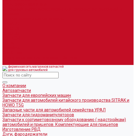
Дуги, фародержатели
Огромный выбор аксессуаров для грузовых автомобилей в
наличии
Горюче-смазочные материалы
LEMARC
NORD OIL
SpecLub
TOTACHI
TOTAL
Valvoline
CoolStream
Оборудование для розлива ГСМ Piusi
Средства организации дорожного движения
фирменная сеть магазинов запчастей
для грузовых автомобилей
О компании
Автозапчасти
Запчасти для европейских машин
Запчасти для автомобилей китайского производства SITRAK и
HOWO T5G
Запасные части для автомобилей семейства УРАЛ
Запчасти для гидроманипуляторов
Запчасти к сортиметовозному оборудованию ( надстройкам)
автомобилей и прицепов. Комплектующие для прицепов
Изготовление РВД
Дуги, фародержатели