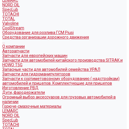
LEMARC
NORD OIL
SpecLub
TOTACHI
TOTAL
Valvoline
CoolStream
Оборудование для розлива ГСМ Piusi
Средства организации дорожного движения
...
О компании
Автозапчасти
Запчасти для европейских машин
Запчасти для автомобилей китайского производства SITRAK и
HOWO T5G
Запасные части для автомобилей семейства УРАЛ
Запчасти для гидроманипуляторов
Запчасти к сортиметовозному оборудованию ( надстройкам)
автомобилей и прицепов. Комплектующие для прицепов
Изготовление РВД
Дуги, фародержатели
Огромный выбор аксессуаров для грузовых автомобилей в
наличии
Горюче-смазочные материалы
LEMARC
NORD OIL
SpecLub
TOTACHI