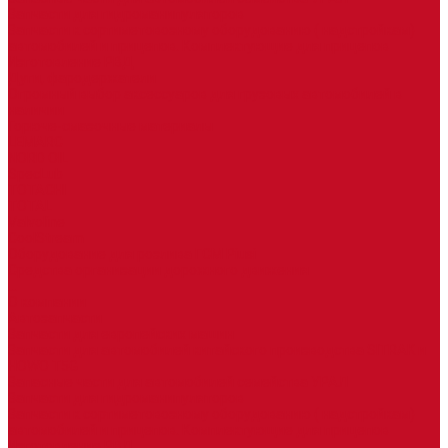
Запчасти для гидроманипуляторов
Запчасти к сортиметовозному оборудованию ( надстройкам)
автомобилей и прицепов. Комплектующие для прицепов
Изготовление РВД
Дуги, фародержатели
Огромный выбор аксессуаров для грузовых автомобилей в
наличии
Горюче-смазочные материалы
LEMARC
NORD OIL
SpecLub
TOTACHI
TOTAL
Valvoline
CoolStream
Оборудование для розлива ГСМ Piusi
Средства организации дорожного движения
...
О компании
Автозапчасти
Запчасти для европейских машин
Запчасти для автомобилей китайского производства SITRAK и
HOWO T5G
Запасные части для автомобилей семейства УРАЛ
Запчасти для гидроманипуляторов
Запчасти к сортиметовозному оборудованию ( надстройкам)
автомобилей и прицепов. Комплектующие для прицепов
Изготовление РВД