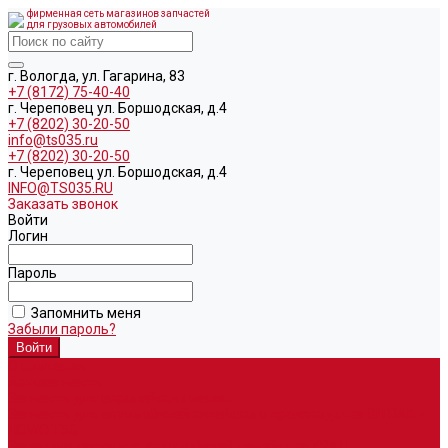
фирменная сеть магазинов запчастей
для грузовых автомобилей
г. Вологда, ул. Гагарина, 83
+7 (8172) 75-40-40
г. Череповец ул. Боршодская, д.4
+7 (8202) 30-20-50
info@ts035.ru
+7 (8202) 30-20-50
г. Череповец ул. Боршодская, д.4
INFO@TS035.RU
Заказать звонок
Войти
Логин
Пароль
Запомнить меня
Забыли пароль?
О компании
Автозапчасти
Запчасти для европейских машин
Запчасти для автомобилей китайского производства SITRAK и
HOWO T5G
Запасные части для автомобилей семейства УРАЛ