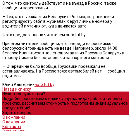
О том, что контроль действует и на въезд в Россию, также
сообщили перевозчики.
— Тех, кто выезжает из Беларуси в Россию, пограничники
регистрируют у себя в журналах, берут личные номера у
водителей и уточняют, куда движется авто.
Фото предоставлено читателем auto.tut.by
При этом читатели сообщили, что очереди на российско-
белорусской границе есть не везде. Например, около 14.00
белорус Иван въехал на легковом авто из России в Беларусь в
сторону Лиозно без остановок и паспортного контроля.
— Очереди не было вообще. Грузовики проезжали не
останавливаясь. На Россию тоже автомобилей нет, — сообщил
водитель.
Юлия Альгерчик
auto.tut.by
Назад к списку
Нужна консультация?
Подробно расскажем о наших услугах, видах работ и типовых
проектах, рассчитаем стоимость и подготовим индивидуальное
предложение!
Задать вопрос
О компании
О компании
Контакты