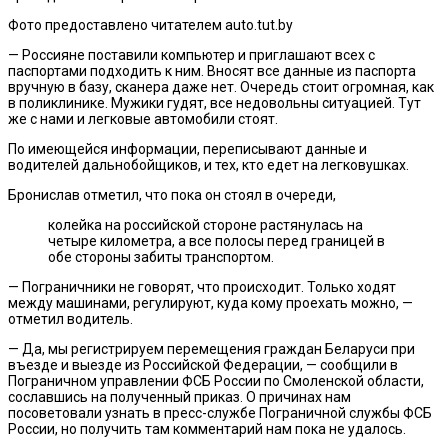
Фото предоставлено читателем auto.tut.by
— Россияне поставили компьютер и приглашают всех с
паспортами подходить к ним. Вносят все данные из паспорта
вручную в базу, сканера даже нет. Очередь стоит огромная, как
в поликлинике. Мужики гудят, все недовольны ситуацией. Тут
же с нами и легковые автомобили стоят.
По имеющейся информации, переписывают данные и
водителей дальнобойщиков, и тех, кто едет на легковушках.
Бронислав отметил, что пока он стоял в очереди,
колейка на российской стороне растянулась на
четыре километра, а все полосы перед границей в
обе стороны забиты транспортом.
— Пограничники не говорят, что происходит. Только ходят
между машинами, регулируют, куда кому проехать можно, —
отметил водитель.
— Да, мы регистрируем перемещения граждан Беларуси при
въезде и выезде из Российской Федерации, — сообщили в
Пограничном управлении ФСБ России по Смоленской области,
сославшись на полученный приказ. О причинах нам
посоветовали узнать в пресс-службе Пограничной службы ФСБ
России, но получить там комментарий нам пока не удалось.