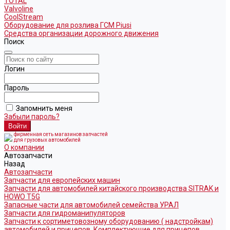
TOTAL
Valvoline
CoolStream
Оборудование для розлива ГСМ Piusi
Средства организации дорожного движения
Поиск
Логин
Пароль
Запомнить меня
Забыли пароль?
фирменная сеть магазинов запчастей
для грузовых автомобилей
О компании
Автозапчасти
Назад
Автозапчасти
Запчасти для европейских машин
Запчасти для автомобилей китайского производства SITRAK и
HOWO T5G
Запасные части для автомобилей семейства УРАЛ
Запчасти для гидроманипуляторов
Запчасти к сортиметовозному оборудованию ( надстройкам)
автомобилей и прицепов. Комплектующие для прицепов