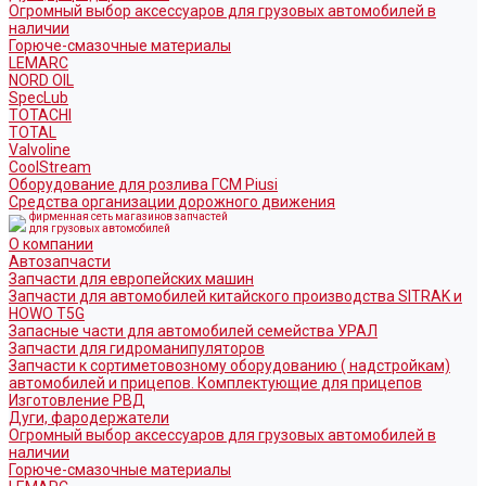
Огромный выбор аксессуаров для грузовых автомобилей в
наличии
Горюче-смазочные материалы
LEMARC
NORD OIL
SpecLub
TOTACHI
TOTAL
Valvoline
CoolStream
Оборудование для розлива ГСМ Piusi
Средства организации дорожного движения
фирменная сеть магазинов запчастей
для грузовых автомобилей
О компании
Автозапчасти
Запчасти для европейских машин
Запчасти для автомобилей китайского производства SITRAK и
HOWO T5G
Запасные части для автомобилей семейства УРАЛ
Запчасти для гидроманипуляторов
Запчасти к сортиметовозному оборудованию ( надстройкам)
автомобилей и прицепов. Комплектующие для прицепов
Изготовление РВД
Дуги, фародержатели
Огромный выбор аксессуаров для грузовых автомобилей в
наличии
Горюче-смазочные материалы