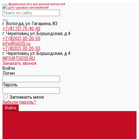
фирменная сеть магазинов запчастей
для грузовых автомобилей
г. Вологда, ул. Гагарина, 83
+7 (8172) 75-40-40
г. Череповец ул. Боршодская, д.4
+7 (8202) 30-20-50
info@ts035.ru
+7 (8202) 30-20-50
г. Череповец ул. Боршодская, д.4
INFO@TS035.RU
Заказать звонок
Войти
Логин
Пароль
Запомнить меня
Забыли пароль?
О компании
Автозапчасти
Запчасти для европейских машин
Запчасти для автомобилей китайского производства SITRAK и
HOWO T5G
Запасные части для автомобилей семейства УРАЛ