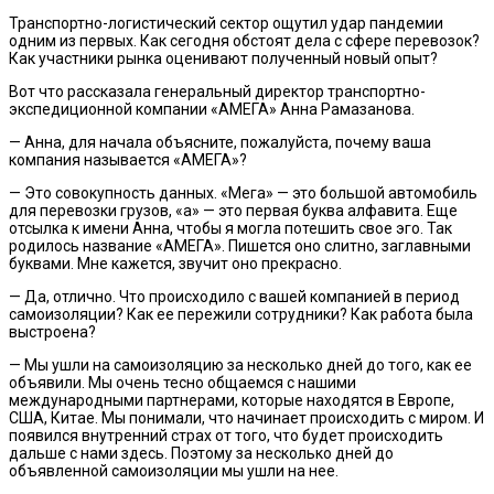
Транспортно-логистический сектор ощутил удар пандемии
одним из первых. Как сегодня обстоят дела с сфере перевозок?
Как участники рынка оценивают полученный новый опыт?
Вот что рассказала генеральный директор транспортно-
экспедиционной компании «АМЕГА» Анна Рамазанова.
— Анна, для начала объясните, пожалуйста, почему ваша
компания называется «АМЕГА»?
— Это совокупность данных. «Мега» — это большой автомобиль
для перевозки грузов, «а» — это первая буква алфавита. Еще
отсылка к имени Анна, чтобы я могла потешить свое эго. Так
родилось название «АМЕГА». Пишется оно слитно, заглавными
буквами. Мне кажется, звучит оно прекрасно.
— Да, отлично. Что происходило с вашей компанией в период
самоизоляции? Как ее пережили сотрудники? Как работа была
выстроена?
— Мы ушли на самоизоляцию за несколько дней до того, как ее
объявили. Мы очень тесно общаемся с нашими
международными партнерами, которые находятся в Европе,
США, Китае. Мы понимали, что начинает происходить с миром. И
появился внутренний страх от того, что будет происходить
дальше с нами здесь. Поэтому за несколько дней до
объявленной самоизоляции мы ушли на нее.