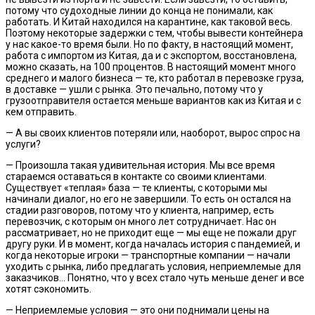
потому что судоходные линии до конца не понимали, как
работать. И Китай находился на карантине, как таковой весь.
Поэтому некоторые задержки с тем, чтобы вывести контейнера
у нас какое-то время были. Но по факту, в настоящий момент,
работа с импортом из Китая, да и с экспортом, восстановлена,
можно сказать, на 100 процентов. В настоящий момент много
среднего и малого бизнеса — те, кто работал в перевозке груза,
в доставке — ушли с рынка. Это печально, потому что у
грузоотправителя остается меньше вариантов как из Китая и с
кем отправить.
— А вы своих клиентов потеряли или, наоборот, вырос спрос на
услуги?
— Произошла такая удивительная история. Мы все время
стараемся оставаться в контакте со своими клиентами.
Существует «теплая» база — те клиенты, с которыми мы
начинали диалог, но его не завершили. То есть он остался на
стадии разговоров, потому что у клиента, например, есть
перевозчик, с которым он много лет сотрудничает. Нас он
рассматривает, но не приходит еще — мы еще не пожали друг
другу руки. И в момент, когда началась история с пандемией, и
когда некоторые игроки — транспортные компании — начали
уходить с рынка, либо предлагать условия, неприемлемые для
заказчиков… Понятно, что у всех стало чуть меньше денег и все
хотят сэкономить.
— Неприемлемые условия — это они поднимали цены на