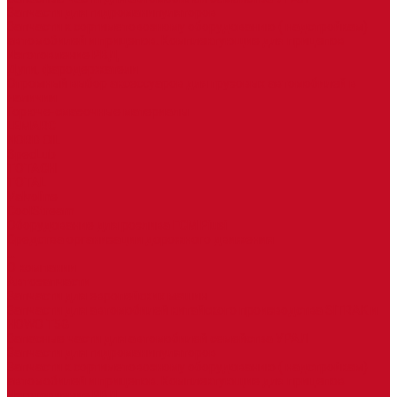
Запчасти для гидроманипуляторов
Запчасти к сортиметовозному оборудованию ( надстройкам)
автомобилей и прицепов. Комплектующие для прицепов
Изготовление РВД
Дуги, фародержатели
Огромный выбор аксессуаров для грузовых автомобилей в
наличии
Горюче-смазочные материалы
LEMARC
NORD OIL
SpecLub
TOTACHI
TOTAL
Valvoline
CoolStream
Оборудование для розлива ГСМ Piusi
Средства организации дорожного движения
...
О компании
Автозапчасти
Запчасти для европейских машин
Запчасти для автомобилей китайского производства SITRAK и
HOWO T5G
Запасные части для автомобилей семейства УРАЛ
Запчасти для гидроманипуляторов
Запчасти к сортиметовозному оборудованию ( надстройкам)
автомобилей и прицепов. Комплектующие для прицепов
Изготовление РВД