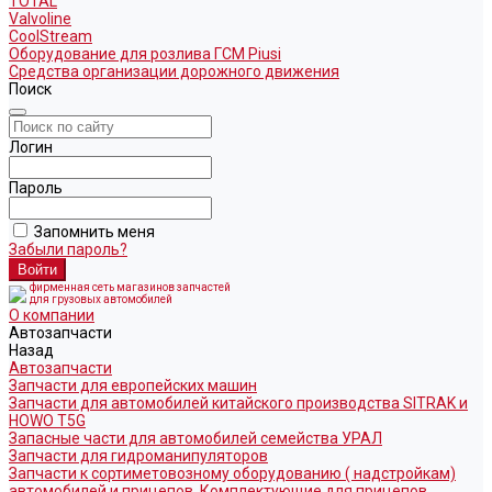
TOTAL
Valvoline
CoolStream
Оборудование для розлива ГСМ Piusi
Средства организации дорожного движения
Поиск
Логин
Пароль
Запомнить меня
Забыли пароль?
фирменная сеть магазинов запчастей
для грузовых автомобилей
О компании
Автозапчасти
Назад
Автозапчасти
Запчасти для европейских машин
Запчасти для автомобилей китайского производства SITRAK и
HOWO T5G
Запасные части для автомобилей семейства УРАЛ
Запчасти для гидроманипуляторов
Запчасти к сортиметовозному оборудованию ( надстройкам)
автомобилей и прицепов. Комплектующие для прицепов