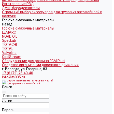
Изготовление РВД
Дуги, фародержатели
Огромный выбор аксессуаров для грузовых автомобилей в
наличии
Горюче-смазочные материалы
Назад
Горюче-смазочные материалы
LEMARC
NORD OIL
SpecLub
TOTACHI
TOTAL
Valvoline
CoolStream
Оборудование для розлива ГСМ Piusi
Средства организации дорожного движения
г. Вологда, ул. Гагарина, 83
+7 (8172) 75-40-40
info@ts035.ru
фирменная сеть магазинов запчастей
для грузовых автомобилей
Поиск
Логин
Пароль