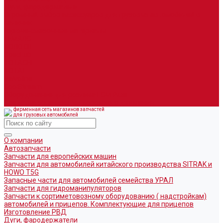
Дуги, фародержатели
Огромный выбор аксессуаров для грузовых автомобилей в
наличии
Горюче-смазочные материалы
LEMARC
NORD OIL
SpecLub
TOTACHI
TOTAL
Valvoline
CoolStream
Оборудование для розлива ГСМ Piusi
Средства организации дорожного движения
фирменная сеть магазинов запчастей
для грузовых автомобилей
О компании
Автозапчасти
Запчасти для европейских машин
Запчасти для автомобилей китайского производства SITRAK и
HOWO T5G
Запасные части для автомобилей семейства УРАЛ
Запчасти для гидроманипуляторов
Запчасти к сортиметовозному оборудованию ( надстройкам)
автомобилей и прицепов. Комплектующие для прицепов
Изготовление РВД
Дуги, фародержатели