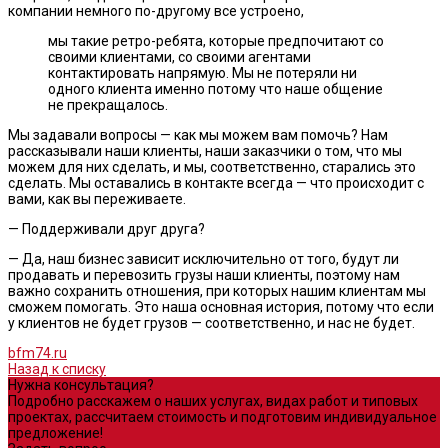
компании немного по-другому все устроено,
мы такие ретро-ребята, которые предпочитают со
своими клиентами, со своими агентами
контактировать напрямую. Мы не потеряли ни
одного клиента именно потому что наше общение
не прекращалось.
Мы задавали вопросы — как мы можем вам помочь? Нам
рассказывали наши клиенты, наши заказчики о том, что мы
можем для них сделать, и мы, соответственно, старались это
сделать. Мы оставались в контакте всегда — что происходит с
вами, как вы переживаете.
— Поддерживали друг друга?
— Да, наш бизнес зависит исключительно от того, будут ли
продавать и перевозить грузы наши клиенты, поэтому нам
важно сохранить отношения, при которых нашим клиентам мы
сможем помогать. Это наша основная история, потому что если
у клиентов не будет грузов — соответственно, и нас не будет.
bfm74.ru
Назад к списку
Нужна консультация?
Подробно расскажем о наших услугах, видах работ и типовых
проектах, рассчитаем стоимость и подготовим индивидуальное
предложение!