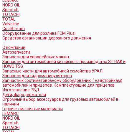
LEMARC
NORD OIL
SpecLub
TOTACHI
TOTAL
Valvoline
CoolStream
Оборудование для розлива ГСМ Piusi
Средства организации дорожного движения
...
О компании
Автозапчасти
Запчасти для европейских машин
Запчасти для автомобилей китайского производства SITRAK и
HOWO T5G
Запасные части для автомобилей семейства УРАЛ
Запчасти для гидроманипуляторов
Запчасти к сортиметовозному оборудованию ( надстройкам)
автомобилей и прицепов. Комплектующие для прицепов
Изготовление РВД
Дуги, фародержатели
Огромный выбор аксессуаров для грузовых автомобилей в
наличии
Горюче-смазочные материалы
LEMARC
NORD OIL
SpecLub
TOTACHI