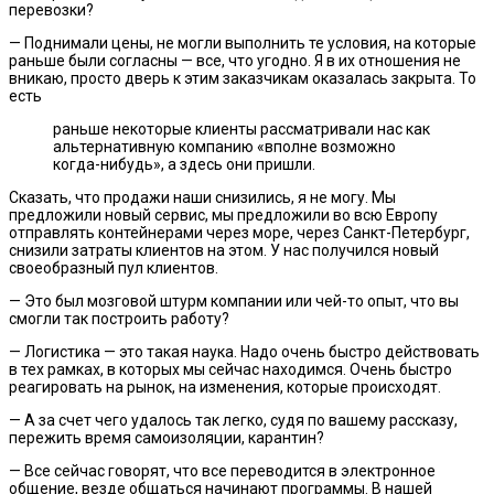
перевозки?
— Поднимали цены, не могли выполнить те условия, на которые
раньше были согласны — все, что угодно. Я в их отношения не
вникаю, просто дверь к этим заказчикам оказалась закрыта. То
есть
раньше некоторые клиенты рассматривали нас как
альтернативную компанию «вполне возможно
когда-нибудь», а здесь они пришли.
Сказать, что продажи наши снизились, я не могу. Мы
предложили новый сервис, мы предложили во всю Европу
отправлять контейнерами через море, через Санкт-Петербург,
снизили затраты клиентов на этом. У нас получился новый
своеобразный пул клиентов.
— Это был мозговой штурм компании или чей-то опыт, что вы
смогли так построить работу?
— Логистика — это такая наука. Надо очень быстро действовать
в тех рамках, в которых мы сейчас находимся. Очень быстро
реагировать на рынок, на изменения, которые происходят.
— А за счет чего удалось так легко, судя по вашему рассказу,
пережить время самоизоляции, карантин?
— Все сейчас говорят, что все переводится в электронное
общение, везде общаться начинают программы. В нашей