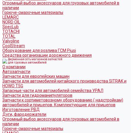
Огромный выбор аксессуаров для грузовых автомобилей в
наличии
Горюче-смазочные материалы
LEMARC
NORD OIL
SpecLub
TOTACHI
TOTAL
Valvoline
CoolStream
Оборудование для розлива ГСМ Piusi
Средства организации дорожного движения
фирменная сеть магазинов запчастей
для грузовых автомобилей
О компании
Автозапчасти
Запчасти для европейских машин
Запчасти для автомобилей китайского производства SITRAK и
HOWO T5G
Запасные части для автомобилей семейства УРАЛ
Запчасти для гидроманипуляторов
Запчасти к сортиметовозному оборудованию ( надстройкам)
автомобилей и прицепов. Комплектующие для прицепов
Изготовление РВД
Дуги, фародержатели
Огромный выбор аксессуаров для грузовых автомобилей в
наличии
Горюче-смазочные материалы