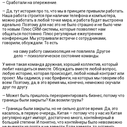
— Сработали на опережение.
— Да, тут история про то, что мы в принципе привыкли работать.
Наша работа строится при наличии телефона и компьютера,
можно работать в любой точке мира, и работа будет выстроена
идеально. Поэтому для нас это не было страшно и не было чем-
то новым. Плюс CRM-системы, которые позволяют нам
общаться постоянно. Плюс регулярные ежеутренние
конференции. Мы устраивали встречи с сотрудниками,
говорили, обсуждали. То есть
на саму работу самоизоляция не повлияла. Другое
дело — психологическое состояние команды.
У меня такая команда дружная, хороший коллектив, который
любит находиться вместе. Обсуждать вместе любой вопрос,
любую историю, которая происходит, любой новый контракт или
проект. Мы садимся, у нас брифинги, на которых мы говорим обо
всем. Поэтому, да, в это время мы, конечно, немножко скучали
друг по другу.
— Может быть пришлось переориентировать бизнес, потому что
границы были закрыты? Как возили грузы?
— Границы были закрыты, но не сильно долгое время. Да, это
касалось, в первую очередь, Китая — потому что у нас из Китая
регулярно идет импорт, достаточно много, контейнерный в
большей степени. И понятно, что контейнеры было невозможно
не вывезти из порта и не завести. Если завезти, то оставить,