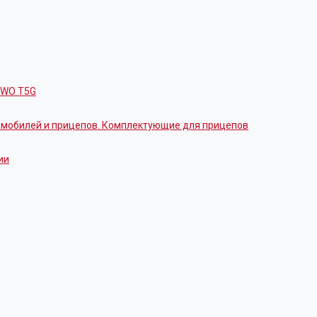
OWO T5G
томобилей и прицепов. Комплектующие для прицепов
ии