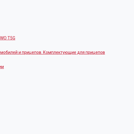
OWO T5G
томобилей и прицепов. Комплектующие для прицепов
ии