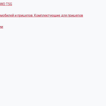
OWO T5G
томобилей и прицепов. Комплектующие для прицепов
ии