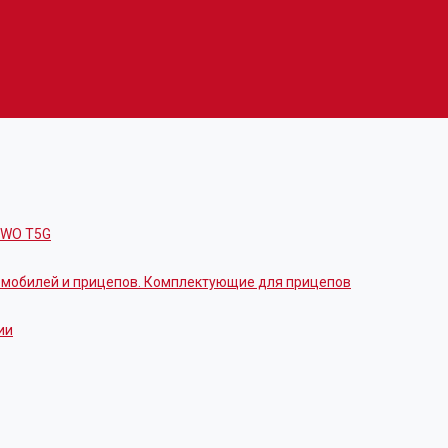
OWO T5G
томобилей и прицепов. Комплектующие для прицепов
ии