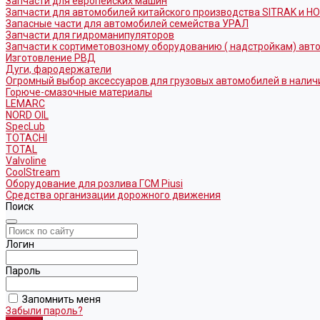
Запчасти для европейских машин
Запчасти для автомобилей китайского производства SITRAK и H
Запасные части для автомобилей семейства УРАЛ
Запчасти для гидроманипуляторов
Запчасти к сортиметовозному оборудованию ( надстройкам) ав
Изготовление РВД
Дуги, фародержатели
Огромный выбор аксессуаров для грузовых автомобилей в налич
Горюче-смазочные материалы
LEMARC
NORD OIL
SpecLub
TOTACHI
TOTAL
Valvoline
CoolStream
Оборудование для розлива ГСМ Piusi
Средства организации дорожного движения
Поиск
Логин
Пароль
Запомнить меня
Забыли пароль?