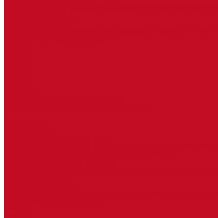
Запчасти к сортиметовозному оборудованию ( надстройкам) ав
Изготовление РВД
Дуги, фародержатели
Огромный выбор аксессуаров для грузовых автомобилей в налич
Горюче-смазочные материалы
LEMARC
NORD OIL
SpecLub
TOTACHI
TOTAL
Valvoline
CoolStream
Оборудование для розлива ГСМ Piusi
Средства организации дорожного движения
...
О компании
Автозапчасти
Запчасти для европейских машин
Запчасти для автомобилей китайского производства SITRAK и H
Запасные части для автомобилей семейства УРАЛ
Запчасти для гидроманипуляторов
Запчасти к сортиметовозному оборудованию ( надстройкам) ав
Изготовление РВД
Дуги, фародержатели
Огромный выбор аксессуаров для грузовых автомобилей в налич
Горюче-смазочные материалы
LEMARC
NORD OIL