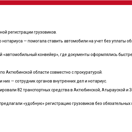
ной регистрации грузовиков.
о нотариуса — помогала ставить автомобили на учет без уплаты о
ий «автомобильный конвейер», где документы оформлялись быстре
о Актюбинской области совместно с прокуратурой.
и них — сотрудник органов внутренних дел и нотариус.
ировали 82 транспортных средства в Актюбинской, Атырауской и З
 предлагали «удобную» регистрацию грузовиков без обязательных