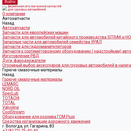
фирменная сеть магазинов запчастей
для грузовых автомобилей
О компании
Автозапчасти
Назад
Автозапчасти
Запчасти для европейских машин
Запчасти для автомобилей китайского производства SITRAK и H
Запасные части для автомобилей семейства УРАЛ
Запчасти для гидроманипуляторов
Запчасти к сортиметовозному оборудованию ( надстройкам) ав
Изготовление РВД
Дуги, фародержатели
Огромный выбор аксессуаров для грузовых автомобилей в налич
Горюче-смазочные материалы
Назад
Горюче-смазочные материалы
LEMARC
NORD OIL
SpecLub
TOTACHI
TOTAL
Valvoline
CoolStream
Оборудование для розлива ГСМ Piusi
Средства организации дорожного движения
г. Вологда, ул. Гагарина, 83
+7 (8172) 75-40-40