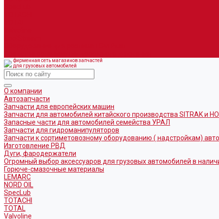
SpecLub
TOTACHI
TOTAL
Valvoline
CoolStream
Оборудование для розлива ГСМ Piusi
Средства организации дорожного движения
фирменная сеть магазинов запчастей
для грузовых автомобилей
О компании
Автозапчасти
Запчасти для европейских машин
Запчасти для автомобилей китайского производства SITRAK и H
Запасные части для автомобилей семейства УРАЛ
Запчасти для гидроманипуляторов
Запчасти к сортиметовозному оборудованию ( надстройкам) ав
Изготовление РВД
Дуги, фародержатели
Огромный выбор аксессуаров для грузовых автомобилей в налич
Горюче-смазочные материалы
LEMARC
NORD OIL
SpecLub
TOTACHI
TOTAL
Valvoline