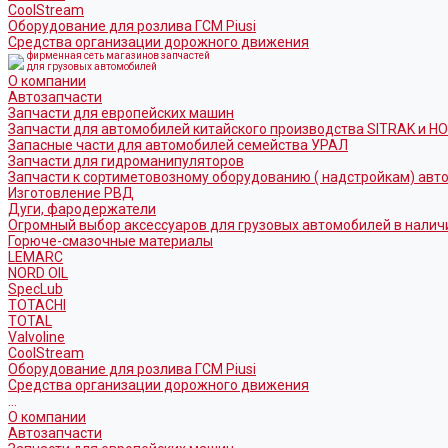
CoolStream
Оборудование для розлива ГСМ Piusi
Средства организации дорожного движения
фирменная сеть магазинов запчастей
для грузовых автомобилей
О компании
Автозапчасти
Запчасти для европейских машин
Запчасти для автомобилей китайского производства SITRAK и H
Запасные части для автомобилей семейства УРАЛ
Запчасти для гидроманипуляторов
Запчасти к сортиметовозному оборудованию ( надстройкам) ав
Изготовление РВД
Дуги, фародержатели
Огромный выбор аксессуаров для грузовых автомобилей в налич
Горюче-смазочные материалы
LEMARC
NORD OIL
SpecLub
TOTACHI
TOTAL
Valvoline
CoolStream
Оборудование для розлива ГСМ Piusi
Средства организации дорожного движения
...
О компании
Автозапчасти