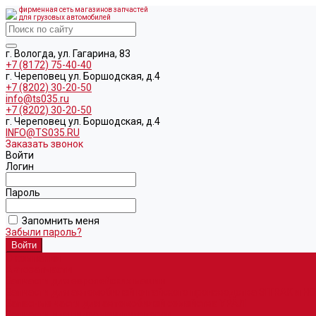
фирменная сеть магазинов запчастей
для грузовых автомобилей
г. Вологда, ул. Гагарина, 83
+7 (8172) 75-40-40
г. Череповец ул. Боршодская, д.4
+7 (8202) 30-20-50
info@ts035.ru
+7 (8202) 30-20-50
г. Череповец ул. Боршодская, д.4
INFO@TS035.RU
Заказать звонок
Войти
Логин
Пароль
Запомнить меня
Забыли пароль?
О компании
Автозапчасти
Запчасти для европейских машин
Запчасти для автомобилей китайского производства SITRAK и H
Запасные части для автомобилей семейства УРАЛ
Запчасти для гидроманипуляторов