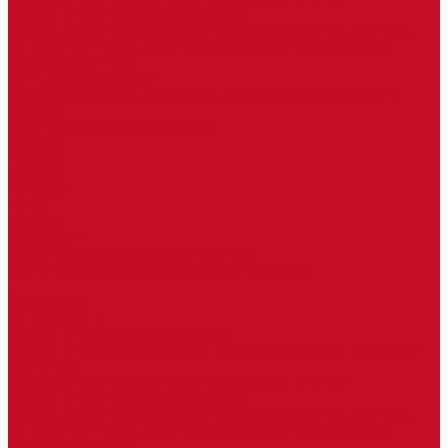
Запчасти для гидроманипуляторов
Запчасти к сортиметовозному оборудованию ( надстройкам)
автомобилей и прицепов. Комплектующие для прицепов
Изготовление РВД
Дуги, фародержатели
Огромный выбор аксессуаров для грузовых автомобилей в
наличии
Горюче-смазочные материалы
LEMARC
NORD OIL
SpecLub
TOTACHI
TOTAL
Valvoline
CoolStream
Оборудование для розлива ГСМ Piusi
Средства организации дорожного движения
...
О компании
Автозапчасти
Запчасти для европейских машин
Запчасти для автомобилей китайского производства SITRAK и
HOWO T5G
Запасные части для автомобилей семейства УРАЛ
Запчасти для гидроманипуляторов
Запчасти к сортиметовозному оборудованию ( надстройкам)
автомобилей и прицепов. Комплектующие для прицепов
Изготовление РВД