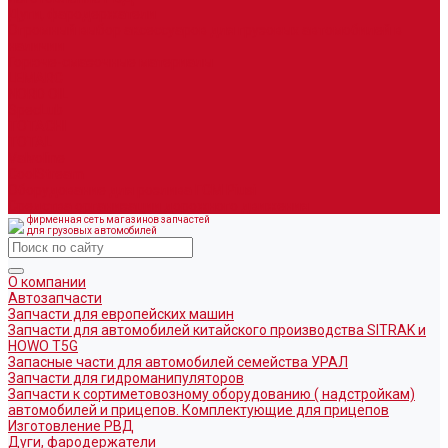
Дуги, фародержатели
Огромный выбор аксессуаров для грузовых автомобилей в
наличии
Горюче-смазочные материалы
LEMARC
NORD OIL
SpecLub
TOTACHI
TOTAL
Valvoline
CoolStream
Оборудование для розлива ГСМ Piusi
Средства организации дорожного движения
фирменная сеть магазинов запчастей
для грузовых автомобилей
О компании
Автозапчасти
Запчасти для европейских машин
Запчасти для автомобилей китайского производства SITRAK и
HOWO T5G
Запасные части для автомобилей семейства УРАЛ
Запчасти для гидроманипуляторов
Запчасти к сортиметовозному оборудованию ( надстройкам)
автомобилей и прицепов. Комплектующие для прицепов
Изготовление РВД
Дуги, фародержатели