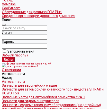
TOTAL
Valvoline
CoolStream
Оборудование для розлива ГСМ Piusi
Средства организации дорожного движения
Поиск
Логин
Пароль
Запомнить меня
Забыли пароль?
фирменная сеть магазинов запчастей
для грузовых автомобилей
О компании
Автозапчасти
Назад
Автозапчасти
Запчасти для европейских машин
Запчасти для автомобилей китайского производства SITRAK и
HOWO T5G
Запасные части для автомобилей семейства УРАЛ
Запчасти для гидроманипуляторов
Запчасти к сортиметовозному оборудованию ( надстройкам)
автомобилей и прицепов. Комплектующие для прицепов