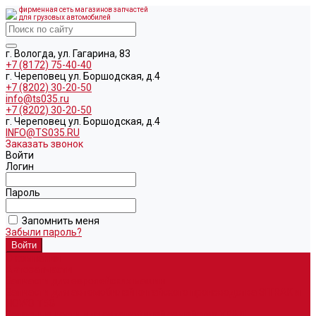
фирменная сеть магазинов запчастей
для грузовых автомобилей
г. Вологда, ул. Гагарина, 83
+7 (8172) 75-40-40
г. Череповец ул. Боршодская, д.4
+7 (8202) 30-20-50
info@ts035.ru
+7 (8202) 30-20-50
г. Череповец ул. Боршодская, д.4
INFO@TS035.RU
Заказать звонок
Войти
Логин
Пароль
Запомнить меня
Забыли пароль?
О компании
Автозапчасти
Запчасти для европейских машин
Запчасти для автомобилей китайского производства SITRAK и
HOWO T5G
Запасные части для автомобилей семейства УРАЛ