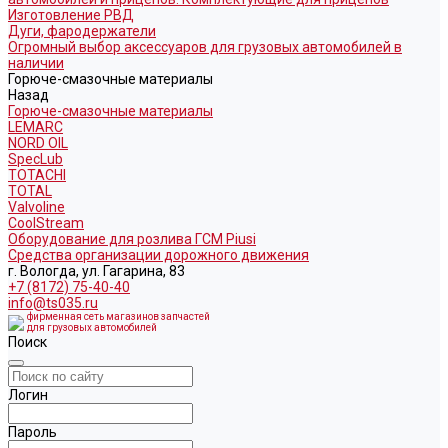
Изготовление РВД
Дуги, фародержатели
Огромный выбор аксессуаров для грузовых автомобилей в
наличии
Горюче-смазочные материалы
Назад
Горюче-смазочные материалы
LEMARC
NORD OIL
SpecLub
TOTACHI
TOTAL
Valvoline
CoolStream
Оборудование для розлива ГСМ Piusi
Средства организации дорожного движения
г. Вологда, ул. Гагарина, 83
+7 (8172) 75-40-40
info@ts035.ru
фирменная сеть магазинов запчастей
для грузовых автомобилей
Поиск
Логин
Пароль