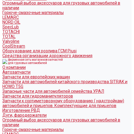
Огромный выбор аксессуаров для грузовых автомобилей в
наличии
Горюче-смазочные материалы
LEMARC
NORD OIL
SpecLub
TOTACHI
TOTAL
Valvoline
CoolStream
Оборудование для розлива ГСМ Piusi
Средства организации дорожного движения
фирменная сеть магазинов запчастей
для грузовых автомобилей
О компании
Автозапчасти
Запчасти для европейских машин
Запчасти для автомобилей китайского производства SITRAK и
HOWO T5G
Запасные части для автомобилей семейства УРАЛ
Запчасти для гидроманипуляторов
Запчасти к сортиметовозному оборудованию ( надстройкам)
автомобилей и прицепов. Комплектующие для прицепов
Изготовление РВД
Дуги, фародержатели
Огромный выбор аксессуаров для грузовых автомобилей в
наличии
Горюче-смазочные материалы