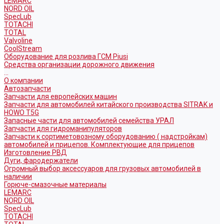
LEMARC
NORD OIL
SpecLub
TOTACHI
TOTAL
Valvoline
CoolStream
Оборудование для розлива ГСМ Piusi
Средства организации дорожного движения
...
О компании
Автозапчасти
Запчасти для европейских машин
Запчасти для автомобилей китайского производства SITRAK и
HOWO T5G
Запасные части для автомобилей семейства УРАЛ
Запчасти для гидроманипуляторов
Запчасти к сортиметовозному оборудованию ( надстройкам)
автомобилей и прицепов. Комплектующие для прицепов
Изготовление РВД
Дуги, фародержатели
Огромный выбор аксессуаров для грузовых автомобилей в
наличии
Горюче-смазочные материалы
LEMARC
NORD OIL
SpecLub
TOTACHI