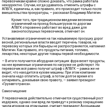
перевозчикам крайне сложно доказать, что рамка работала
некорректно. Случаи, когда удавалось отменить штрафы с
АПВГК, единичны, и, как правило, это происходит только после
вмешательства прокуратуры, — рассказал Владимир Матягин.
Кроме того, при традиционном введении весенних
ограничений на проезд большегрузов по дорогам
АПВГК откровенно работают во вред даже для
законопослушных перевозчиков, отмечает он.
Устанавливая ограничения на так называемую просушку дорог
весной, региональные власти вводят перечень товаров, на
перевозку которых эти барьеры не распространяются, напомнил
Матягин. Как правило, это продукты питания, топливо,
лекарства, некоторые другие товары первой необходимости.
— В итоге получается абсурдная ситуация: фура везет продукты,
на нее временные ограничения по нагрузке не действуют. Но
перевозчик всё равно получат штраф с АПВГК — рамка же не
видит, что находится в кузове машины. При этом компании
сначала надо оплатить штраф, а потом долгое время его
оспаривать, доказывая свою правоту, — заявил президент
«Грузавтотранса».
Самоочищение
У перевозчиков действительно отмечается существенный рост
издержек, однако они вряд ли приведут к резкому сокращению
числа игроков на этом рынке, считает президент Ассоциации