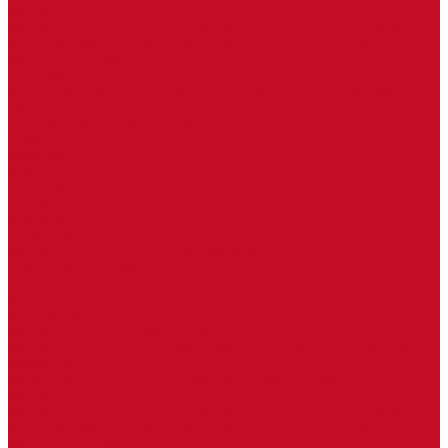
Запчасти для гидроманипуляторов
Запчасти к сортиметовозному оборудованию ( надстройкам)
автомобилей и прицепов. Комплектующие для прицепов
Изготовление РВД
Дуги, фародержатели
Огромный выбор аксессуаров для грузовых автомобилей в
наличии
Горюче-смазочные материалы
LEMARC
NORD OIL
SpecLub
TOTACHI
TOTAL
Valvoline
CoolStream
Оборудование для розлива ГСМ Piusi
Средства организации дорожного движения
...
О компании
Автозапчасти
Запчасти для европейских машин
Запчасти для автомобилей китайского производства SITRAK и
HOWO T5G
Запасные части для автомобилей семейства УРАЛ
Запчасти для гидроманипуляторов
Запчасти к сортиметовозному оборудованию ( надстройкам)
автомобилей и прицепов. Комплектующие для прицепов
Изготовление РВД