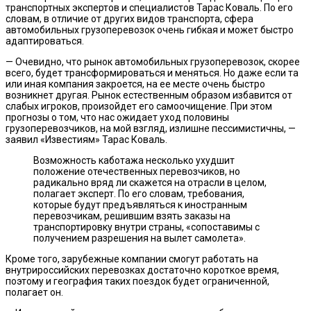
транспортных экспертов и специалистов Тарас Коваль. По его
словам, в отличие от других видов транспорта, сфера
автомобильных грузоперевозок очень гибкая и может быстро
адаптироваться.
— Очевидно, что рынок автомобильных грузоперевозок, скорее
всего, будет трансформироваться и меняться. Но даже если та
или иная компания закроется, на ее месте очень быстро
возникнет другая. Рынок естественным образом избавится от
слабых игроков, произойдет его самоочищение. При этом
прогнозы о том, что нас ожидает уход половины
грузоперевозчиков, на мой взгляд, излишне пессимистичны, —
заявил «Известиям» Тарас Коваль.
Возможность каботажа несколько ухудшит
положение отечественных перевозчиков, но
радикально вряд ли скажется на отрасли в целом,
полагает эксперт. По его словам, требования,
которые будут предъявляться к иностранным
перевозчикам, решившим взять заказы на
транспортировку внутри страны, «сопоставимы с
получением разрешения на вылет самолета».
Кроме того, зарубежные компании смогут работать на
внутрироссийских перевозках достаточно короткое время,
поэтому и география таких поездок будет ограниченной,
полагает он.