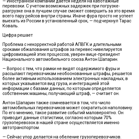
— Иностранной компании дается неделя на каботажные
перевозки. С учетом возможных задержек при погрузке-
разгрузке она в лучшем случае сможет совершить за это время
всего пару рейсов внутри страны. Иначе фура просто не успеет
выехать из России в установленный срок, — подчеркнул Тарас
Коваль.
Цифра решает
Проблема с некорректной работой АПВГК и длительными
сроками обжалования штрафов за перевес нивелируется
цифровизацией этих процессов, уверен вице-президент
Национального автомобильного союза Антон Шапарин.
— Вопрос с тем, что рамки не видят содержимого фуры и
рассылают перевозчикам необоснованные штрафы, решается
более активным использованием электронных накладных, в
которых указывается вид груза, и интеграцией этой
информации с базами данных, по которым определяется
собственник машины, получающий штраф, — считает он.
Антон Шапарин также сомневается в том, что число
автомобильных перевозчиков может сократиться наполовину.
По его мнению, такое развитие событий маловероятно. Он
приводит данные статистики, согласно которым 70%
грузоперевозок в нашей стране осуществляется именно
автотранспортом.
— Сейчас упор делается на обеление грузоперевозчиков.