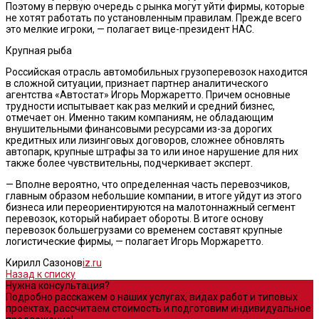
Поэтому в первую очередь с рынка могут уйти фирмы, которые
не хотят работать по установленным правилам. Прежде всего
это мелкие игроки, — полагает вице-президент НАС.
Крупная рыба
Российская отрасль автомобильных грузоперевозок находится
в сложной ситуации, признает партнер аналитического
агентства «Автостат» Игорь Моржаретто. Причем основные
трудности испытывает как раз мелкий и средний бизнес,
отмечает он. Именно таким компаниям, не обладающим
внушительными финансовыми ресурсами из-за дорогих
кредитных или лизинговых договоров, сложнее обновлять
автопарк, крупные штрафы за то или иное нарушение для них
также более чувствительны, подчеркивает эксперт.
— Вполне вероятно, что определенная часть перевозчиков,
главным образом небольшие компании, в итоге уйдут из этого
бизнеса или переориентируются на малотоннажный сегмент
перевозок, который набирает обороты. В итоге основу
перевозок большегрузами со временем составят крупные
логистические фирмы, — полагает Игорь Моржаретто.
Кирилл Сазонов
iz.ru
Назад к списку
Нужна консультация?
Подробно расскажем о наших услугах, видах работ и типовых
проектах, рассчитаем стоимость и подготовим индивидуальное