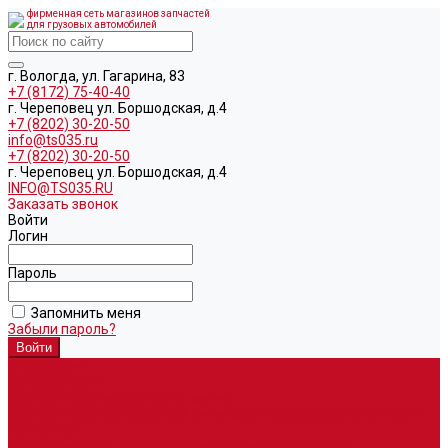
фирменная сеть магазинов запчастей
для грузовых автомобилей
г. Вологда, ул. Гагарина, 83
+7 (8172) 75-40-40
г. Череповец ул. Боршодская, д.4
+7 (8202) 30-20-50
info@ts035.ru
+7 (8202) 30-20-50
г. Череповец ул. Боршодская, д.4
INFO@TS035.RU
Заказать звонок
Войти
Логин
Пароль
Запомнить меня
Забыли пароль?
О компании
Автозапчасти
Запчасти для европейских машин
Запчасти для автомобилей китайского производства SITRAK и
HOWO T5G
Запасные части для автомобилей семейства УРАЛ