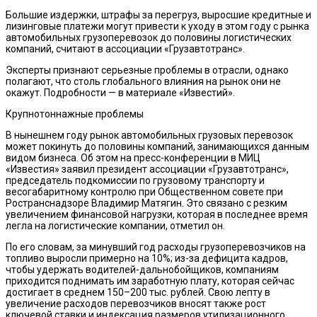
Большие издержки, штрафы за перегруз, выросшие кредитные и
лизинговые платежи могут привести к уходу в этом году с рынка
автомобильных грузоперевозок до половины логистических
компаний, считают в ассоциации «Грузавтотранс».
Эксперты признают серьезные проблемы в отрасли, однако
полагают, что столь глобального влияния на рынок они не
окажут. Подробности — в материале «Известий».
Крупнотоннажные проблемы
В нынешнем году рынок автомобильных грузовых перевозок
может покинуть до половины компаний, занимающихся данным
видом бизнеса. Об этом на пресс-конференции в МИЦ
«Известия» заявил президент ассоциации «Грузавтотранс»,
председатель подкомиссии по грузовому транспорту и
весогабаритному контролю при Общественном совете при
Ространснадзоре Владимир Матягин. Это связано с резким
увеличением финансовой нагрузки, которая в последнее время
легла на логистические компании, отметил он.
По его словам, за минувший год расходы грузоперевозчиков на
топливо выросли примерно на 10%; из-за дефицита кадров,
чтобы удержать водителей-дальнобойщиков, компаниям
приходится поднимать им заработную плату, которая сейчас
достигает в среднем 150–200 тыс. рублей. Свою лепту в
увеличение расходов перевозчиков вносят также рост
ключевой ставки и индексация размеров утилизационного