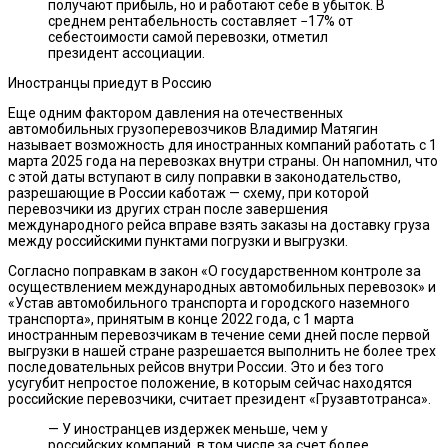
получают прибыль, но и работают себе в убыток. В
среднем рентабельность составляет −17% от
себестоимости самой перевозки, отметил
президент ассоциации.
Иностранцы приедут в Россию
Еще одним фактором давления на отечественных
автомобильных грузоперевозчиков Владимир Матягин
называет возможность для иностранных компаний работать с 1
марта 2025 года на перевозках внутри страны. Он напомнил, что
с этой даты вступают в силу поправки в законодательство,
разрешающие в России каботаж — схему, при которой
перевозчики из других стран после завершения
международного рейса вправе взять заказы на доставку груза
между российскими пунктами погрузки и выгрузки.
Согласно поправкам в закон «О государственном контроле за
осуществлением международных автомобильных перевозок» и
«Устав автомобильного транспорта и городского наземного
транспорта», принятым в конце 2022 года, с 1 марта
иностранным перевозчикам в течение семи дней после первой
выгрузки в нашей стране разрешается выполнить не более трех
последовательных рейсов внутри России. Это и без того
усугубит непростое положение, в которым сейчас находятся
российские перевозчики, считает президент «Грузавтотранса».
— У иностранцев издержек меньше, чем у
российских компаний, в том числе за счет более