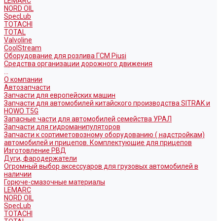
LEMARC
NORD OIL
SpecLub
TOTACHI
TOTAL
Valvoline
CoolStream
Оборудование для розлива ГСМ Piusi
Средства организации дорожного движения
...
О компании
Автозапчасти
Запчасти для европейских машин
Запчасти для автомобилей китайского производства SITRAK и
HOWO T5G
Запасные части для автомобилей семейства УРАЛ
Запчасти для гидроманипуляторов
Запчасти к сортиметовозному оборудованию ( надстройкам)
автомобилей и прицепов. Комплектующие для прицепов
Изготовление РВД
Дуги, фародержатели
Огромный выбор аксессуаров для грузовых автомобилей в
наличии
Горюче-смазочные материалы
LEMARC
NORD OIL
SpecLub
TOTACHI