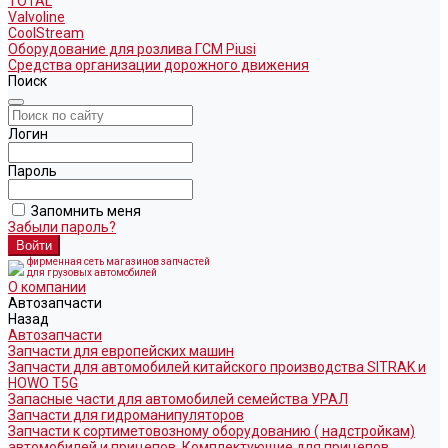
TOTAL
Valvoline
CoolStream
Оборудование для розлива ГСМ Piusi
Средства организации дорожного движения
Поиск
Логин
Пароль
Запомнить меня
Забыли пароль?
фирменная сеть магазинов запчастей
для грузовых автомобилей
О компании
Автозапчасти
Назад
Автозапчасти
Запчасти для европейских машин
Запчасти для автомобилей китайского производства SITRAK и
HOWO T5G
Запасные части для автомобилей семейства УРАЛ
Запчасти для гидроманипуляторов
Запчасти к сортиметовозному оборудованию ( надстройкам)
автомобилей и прицепов. Комплектующие для прицепов