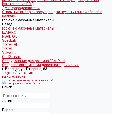
Изготовление РВД
Дуги, фародержатели
Огромный выбор аксессуаров для грузовых автомобилей в
наличии
Горюче-смазочные материалы
Назад
Горюче-смазочные материалы
LEMARC
NORD OIL
SpecLub
TOTACHI
TOTAL
Valvoline
CoolStream
Оборудование для розлива ГСМ Piusi
Средства организации дорожного движения
г. Вологда, ул. Гагарина, 83
+7 (8172) 75-40-40
info@ts035.ru
фирменная сеть магазинов запчастей
для грузовых автомобилей
Поиск
Логин
Пароль