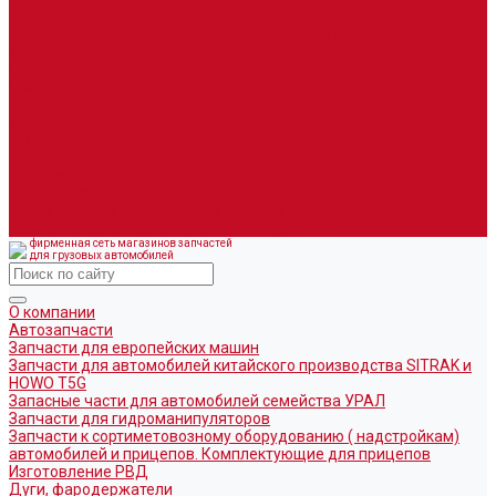
Дуги, фародержатели
Огромный выбор аксессуаров для грузовых автомобилей в
наличии
Горюче-смазочные материалы
LEMARC
NORD OIL
SpecLub
TOTACHI
TOTAL
Valvoline
CoolStream
Оборудование для розлива ГСМ Piusi
Средства организации дорожного движения
фирменная сеть магазинов запчастей
для грузовых автомобилей
О компании
Автозапчасти
Запчасти для европейских машин
Запчасти для автомобилей китайского производства SITRAK и
HOWO T5G
Запасные части для автомобилей семейства УРАЛ
Запчасти для гидроманипуляторов
Запчасти к сортиметовозному оборудованию ( надстройкам)
автомобилей и прицепов. Комплектующие для прицепов
Изготовление РВД
Дуги, фародержатели