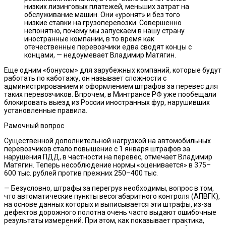
низких лизинговых платежей, меньших затрат на
обслуживание машин. Они «уронят» и без того
низкие ставки на грузоперевозки. Совершенно
непонятно, почему мы запускаем в нашу страну
иностранные компании, в то время как
отечественные перевозчики едва сводят концы с
концами, — недоумевает Владимир Матягин.
Еще одним «бонусом» для зарубежных компаний, которые будут
работать по каботажу, он называет сложности с
администрированием и оформлением штрафов за перевес для
таких перевозчиков. Впрочем, в Минтрансе РФ уже пообещали
блокировать выезд из России иностранных фур, нарушивших
установленные правила.
Рамочный вопрос
Существенной дополнительной нагрузкой на автомобильных
перевозчиков стало повышение с 1 января штрафов за
нарушения ПДД, в частности на перевес, отмечает Владимир
Матягин. Теперь несоблюдение нормы «оценивается» в 375–
600 тыс. рублей против прежних 250–400 тыс.
— Безусловно, штрафы за перегруз необходимы, вопрос в том,
что автоматические пункты весогабаритного контроля (АПВГК),
на основе данных которых и выписывается эти штрафы, из-за
дефектов дорожного полотна очень часто выдают ошибочные
результаты измерений. При этом, как показывает практика,