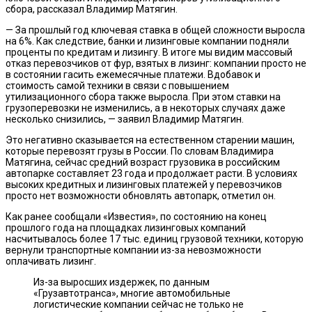
сбора, рассказал Владимир Матягин.
— За прошлый год ключевая ставка в общей сложности выросла
на 6%. Как следствие, банки и лизинговые компании подняли
проценты по кредитам и лизингу. В итоге мы видим массовый
отказ перевозчиков от фур, взятых в лизинг: компании просто не
в состоянии гасить ежемесячные платежи. Вдобавок и
стоимость самой техники в связи с повышением
утилизационного сбора также выросла. При этом ставки на
грузоперевозки не изменились, а в некоторых случаях даже
несколько снизились, — заявил Владимир Матягин.
Это негативно сказывается на естественном старении машин,
которые перевозят грузы в России. По словам Владимира
Матягина, сейчас средний возраст грузовика в российским
автопарке составляет 23 года и продолжает расти. В условиях
высоких кредитных и лизинговых платежей у перевозчиков
просто нет возможности обновлять автопарк, отметил он.
Как ранее сообщали «Известия», по состоянию на конец
прошлого года на площадках лизинговых компаний
насчитывалось более 17 тыс. единиц грузовой техники, которую
вернули транспортные компании из-за невозможности
оплачивать лизинг.
Из-за выросших издержек, по данным
«Грузавтотранса», многие автомобильные
логистические компании сейчас не только не