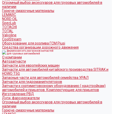
Огромный выбор аксессуаров для грузовых автомобилей в
наличии
Горюче-смазочные материалы
LEMARC
NORD OIL
SpecLub
TOTACHI
TOTAL
Valvoline
CoolStream
Оборудование для розлива ГСМ Piusi
Средства организации дорожного движения
фирменная сеть магазинов запчастей
для грузовых автомобилей
О компании
Автозапчасти
Запчасти для европейских машин
Запчасти для автомобилей китайского производства SITRAK и
HOWO T5G
Запасные части для автомобилей семейства УРАЛ
Запчасти для гидроманипуляторов
Запчасти к сортиметовозному оборудованию ( надстройкам)
автомобилей и прицепов. Комплектующие для прицепов
Изготовление РВД
Дуги, фародержатели
Огромный выбор аксессуаров для грузовых автомобилей в
наличии
Горюче-смазочные материалы