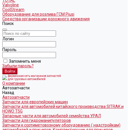
TOTAL
Valvoline
CoolStream
Оборудование для розлива ГСМ Piusi
Средства организации дорожного движения
Поиск
Логин
Пароль
Запомнить меня
Забыли пароль?
фирменная сеть магазинов запчастей
для грузовых автомобилей
О компании
Автозапчасти
Назад
Автозапчасти
Запчасти для европейских машин
Запчасти для автомобилей китайского производства SITRAK и
HOWO T5G
Запасные части для автомобилей семейства УРАЛ
Запчасти для гидроманипуляторов
Запчасти к сортиметовозному оборудованию ( надстройкам)
автомобилей и прицепов. Комплектующие для прицепов