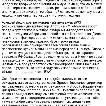
«Сейчас же, наоборот, наблюдается резкое охлаждение спроса
и падение трафика обращений минимум на 40 %, это мы можем
констатировать по всем каналам рекламы, как по собственной
аналитике, так и исходя из обратной связи, которую получаем от
наших лизинговых партнеров», — уточнил эксперт.
Алексей Вешняков, региональный менеджер BWG
(официальный дистрибьютор Sinotruk в РФ) объясняет рост
продаж грузовиков в октябре ожиданиями предстоящего
повышения утильсбора и ключевой ставки Центробанка. Дело в
том, что эти факторы заставили многие компании заранее
планировать закупку техники. «Все игроки рынка,
рассчитывавшие приобрести автомобили в ближайшей
перспективе, купили машины прямо перед повышением. Благо, с
учетом ситуации на рынке дистрибьюторы также заранее
завезли в РФ большой запас техники на склады. И если во время
предыдущего повышения ставки складской запас был меньше,
и в полной мере удовлетворить сформировавшийся на рынке
спрос не удалось, то в этом году таких проблем не возникло», —
объясняет представитель BWG.
Октябрьские показатели рынка, действительно, стали
рекордными в этом году, согласен Эрнест Плескачев, директор
направления грузового автотранспорта FNGroup (официальный
дистрибьютор Dongfeng Trucks в РФ). Но всплеск продаж был
связан с ожиданием подъема ключевой ставки и возможного
изменения цен вследствие увеличения утилизационного сбора.
«Уже в ноябре рынок серьезно провалился, сведя на нет
увеличение прошлого месяца», — делает вывод эксперт.