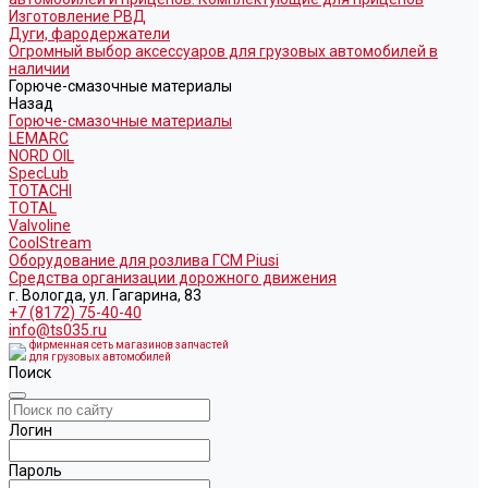
Изготовление РВД
Дуги, фародержатели
Огромный выбор аксессуаров для грузовых автомобилей в
наличии
Горюче-смазочные материалы
Назад
Горюче-смазочные материалы
LEMARC
NORD OIL
SpecLub
TOTACHI
TOTAL
Valvoline
CoolStream
Оборудование для розлива ГСМ Piusi
Средства организации дорожного движения
г. Вологда, ул. Гагарина, 83
+7 (8172) 75-40-40
info@ts035.ru
фирменная сеть магазинов запчастей
для грузовых автомобилей
Поиск
Логин
Пароль