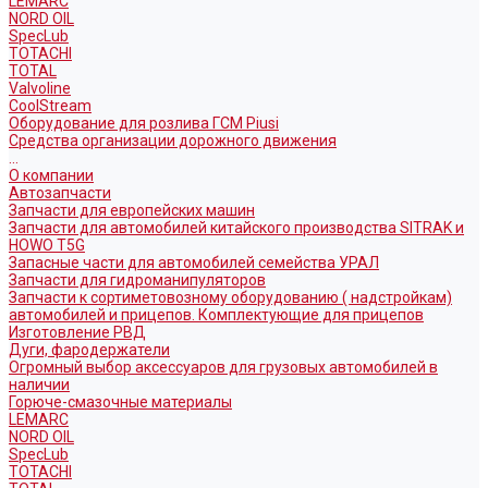
LEMARC
NORD OIL
SpecLub
TOTACHI
TOTAL
Valvoline
CoolStream
Оборудование для розлива ГСМ Piusi
Средства организации дорожного движения
...
О компании
Автозапчасти
Запчасти для европейских машин
Запчасти для автомобилей китайского производства SITRAK и
HOWO T5G
Запасные части для автомобилей семейства УРАЛ
Запчасти для гидроманипуляторов
Запчасти к сортиметовозному оборудованию ( надстройкам)
автомобилей и прицепов. Комплектующие для прицепов
Изготовление РВД
Дуги, фародержатели
Огромный выбор аксессуаров для грузовых автомобилей в
наличии
Горюче-смазочные материалы
LEMARC
NORD OIL
SpecLub
TOTACHI