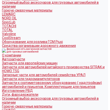
Огромный выбор аксессуаров для грузовых автомобилей в
наличии
Горюче-смазочные материалы
LEMARC
NORD OIL
SpecLub
TOTACHI
TOTAL
Valvoline
CoolStream
Оборудование для розлива ГСМ Piusi
Средства организации дорожного движения
фирменная сеть магазинов запчастей
для грузовых автомобилей
О компании
Автозапчасти
Запчасти для европейских машин
Запчасти для автомобилей китайского производства SITRAK и
HOWO T5G
Запасные части для автомобилей семейства УРАЛ
Запчасти для гидроманипуляторов
Запчасти к сортиметовозному оборудованию ( надстройкам)
автомобилей и прицепов. Комплектующие для прицепов
Изготовление РВД
Дуги, фародержатели
Огромный выбор аксессуаров для грузовых автомобилей в
наличии
Горюче-смазочные материалы