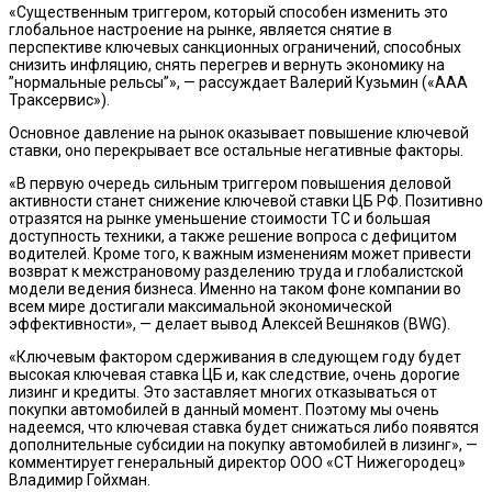
«Существенным триггером, который способен изменить это
глобальное настроение на рынке, является снятие в
перспективе ключевых санкционных ограничений, способных
снизить инфляцию, снять перегрев и вернуть экономику на
”нормальные рельсы”», — рассуждает Валерий Кузьмин («ААА
Траксервис»).
Основное давление на рынок оказывает повышение ключевой
ставки, оно перекрывает все остальные негативные факторы.
«В первую очередь сильным триггером повышения деловой
активности станет снижение ключевой ставки ЦБ РФ. Позитивно
отразятся на рынке уменьшение стоимости ТС и большая
доступность техники, а также решение вопроса с дефицитом
водителей. Кроме того, к важным изменениям может привести
возврат к межстрановому разделению труда и глобалистской
модели ведения бизнеса. Именно на таком фоне компании во
всем мире достигали максимальной экономической
эффективности», — делает вывод Алексей Вешняков (BWG).
«Ключевым фактором сдерживания в следующем году будет
высокая ключевая ставка ЦБ и, как следствие, очень дорогие
лизинг и кредиты. Это заставляет многих отказываться от
покупки автомобилей в данный момент. Поэтому мы очень
надеемся, что ключевая ставка будет снижаться либо появятся
дополнительные субсидии на покупку автомобилей в лизинг», —
комментирует генеральный директор ООО «СТ Нижегородец»
Владимир Гойхман.