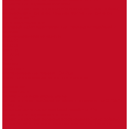
Запчасти для гидроманипуляторов
Запчасти к сортиметовозному оборудованию ( надстройкам)
автомобилей и прицепов. Комплектующие для прицепов
Изготовление РВД
Дуги, фародержатели
Огромный выбор аксессуаров для грузовых автомобилей в
наличии
Горюче-смазочные материалы
LEMARC
NORD OIL
SpecLub
TOTACHI
TOTAL
Valvoline
CoolStream
Оборудование для розлива ГСМ Piusi
Средства организации дорожного движения
...
О компании
Автозапчасти
Запчасти для европейских машин
Запчасти для автомобилей китайского производства SITRAK и
HOWO T5G
Запасные части для автомобилей семейства УРАЛ
Запчасти для гидроманипуляторов
Запчасти к сортиметовозному оборудованию ( надстройкам)
автомобилей и прицепов. Комплектующие для прицепов
Изготовление РВД