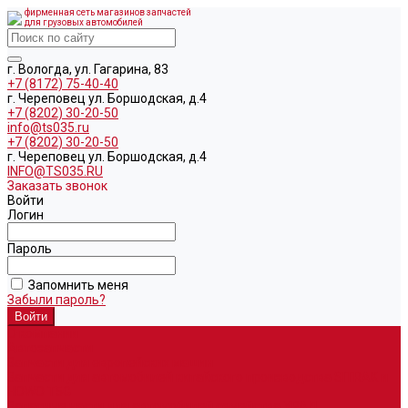
фирменная сеть магазинов запчастей
для грузовых автомобилей
г. Вологда, ул. Гагарина, 83
+7 (8172) 75-40-40
г. Череповец ул. Боршодская, д.4
+7 (8202) 30-20-50
info@ts035.ru
+7 (8202) 30-20-50
г. Череповец ул. Боршодская, д.4
INFO@TS035.RU
Заказать звонок
Войти
Логин
Пароль
Запомнить меня
Забыли пароль?
О компании
Автозапчасти
Запчасти для европейских машин
Запчасти для автомобилей китайского производства SITRAK и
HOWO T5G
Запасные части для автомобилей семейства УРАЛ