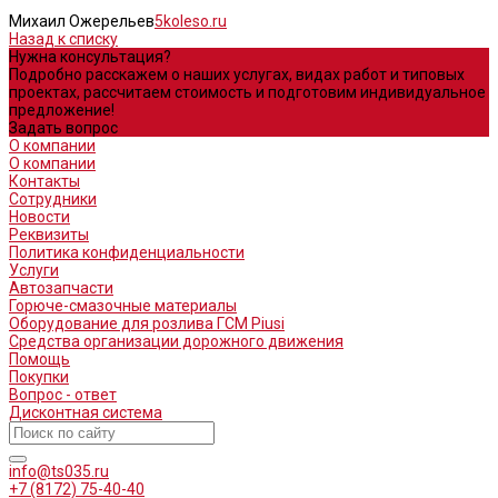
Михаил Ожерельев
5koleso.ru
Назад к списку
Нужна консультация?
Подробно расскажем о наших услугах, видах работ и типовых
проектах, рассчитаем стоимость и подготовим индивидуальное
предложение!
Задать вопрос
О компании
О компании
Контакты
Сотрудники
Новости
Реквизиты
Политика конфиденциальности
Услуги
Автозапчасти
Горюче-смазочные материалы
Оборудование для розлива ГСМ Piusi
Средства организации дорожного движения
Помощь
Покупки
Вопрос - ответ
Дисконтная система
info@ts035.ru
+7 (8172) 75-40-40