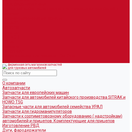
Дуги, фародержатели
Огромный выбор аксессуаров для грузовых автомобилей в
наличии
Горюче-смазочные материалы
LEMARC
NORD OIL
SpecLub
TOTACHI
TOTAL
Valvoline
CoolStream
Оборудование для розлива ГСМ Piusi
Средства организации дорожного движения
фирменная сеть магазинов запчастей
для грузовых автомобилей
О компании
Автозапчасти
Запчасти для европейских машин
Запчасти для автомобилей китайского производства SITRAK и
HOWO T5G
Запасные части для автомобилей семейства УРАЛ
Запчасти для гидроманипуляторов
Запчасти к сортиметовозному оборудованию ( надстройкам)
автомобилей и прицепов. Комплектующие для прицепов
Изготовление РВД
Дуги, фародержатели