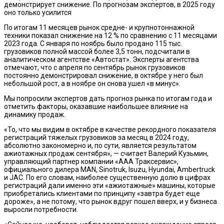
демонстрирует снижение. По прогнозам экспертов, в 2025 году
оно только усилится
По итогам 11 месяцев рынок средне- и крупнотоннажной
техники показал снижение на 12 % по сравнению с 11 месяцами
2023 года. С января по ноябрь было продано 115 тыс.
грузовиков полной массой более 3,5 тонн, подсчитали в
аналитическом агентстве «Автостат». Эксперты агентства
отмечают, что с апреля по сентябрь рынок грузовиков
постоянно демонстрировал снижение, в октябре у него был
небольшой рост, а в ноябре он снова ушел «в минус».
Мы попросили экспертов дать прогноз рынка по итогам года и
отметить факторы, оказавшие наибольшее влияние на
динамику продаж.
«То, что мы видим в октябре в качестве рекордного показателя
регистраций тяжелых грузовиков за месяц в 2024 году,
абсолютно закономерно и, по сути, является результатом
ажиотажных продаж сентября», — считает Валерий Кузьмин,
управляющий партнер компании «ААА Траксервис»,
официального дилера MAN, Sinotruk, Isuzu, Hyundai, Ambertruck
и JAC. По его словам, наиболее существенную долю в цифрах
регистраций дали именно эти «ажиотажные» машины, которые
приобретались клиентами по принципу «завтра будет еще
дороже», а не потому, что рынок вдруг пошел вверх, и у бизнеса
выросли потребности.