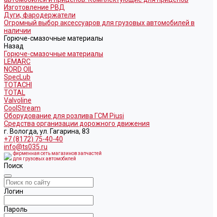
Изготовление РВД
Дуги, фародержатели
Огромный выбор аксессуаров для грузовых автомобилей в
наличии
Горюче-смазочные материалы
Назад
Горюче-смазочные материалы
LEMARC
NORD OIL
SpecLub
TOTACHI
TOTAL
Valvoline
CoolStream
Оборудование для розлива ГСМ Piusi
Средства организации дорожного движения
г. Вологда, ул. Гагарина, 83
+7 (8172) 75-40-40
info@ts035.ru
фирменная сеть магазинов запчастей
для грузовых автомобилей
Поиск
Логин
Пароль