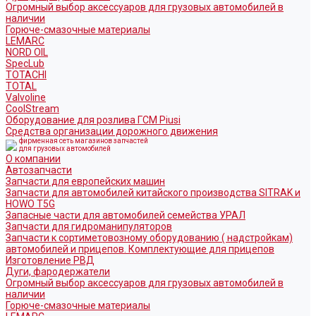
Огромный выбор аксессуаров для грузовых автомобилей в
наличии
Горюче-смазочные материалы
LEMARC
NORD OIL
SpecLub
TOTACHI
TOTAL
Valvoline
CoolStream
Оборудование для розлива ГСМ Piusi
Средства организации дорожного движения
фирменная сеть магазинов запчастей
для грузовых автомобилей
О компании
Автозапчасти
Запчасти для европейских машин
Запчасти для автомобилей китайского производства SITRAK и
HOWO T5G
Запасные части для автомобилей семейства УРАЛ
Запчасти для гидроманипуляторов
Запчасти к сортиметовозному оборудованию ( надстройкам)
автомобилей и прицепов. Комплектующие для прицепов
Изготовление РВД
Дуги, фародержатели
Огромный выбор аксессуаров для грузовых автомобилей в
наличии
Горюче-смазочные материалы