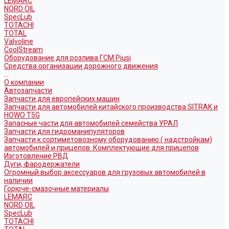
LEMARC
NORD OIL
SpecLub
TOTACHI
TOTAL
Valvoline
CoolStream
Оборудование для розлива ГСМ Piusi
Средства организации дорожного движения
...
О компании
Автозапчасти
Запчасти для европейских машин
Запчасти для автомобилей китайского производства SITRAK и
HOWO T5G
Запасные части для автомобилей семейства УРАЛ
Запчасти для гидроманипуляторов
Запчасти к сортиметовозному оборудованию ( надстройкам)
автомобилей и прицепов. Комплектующие для прицепов
Изготовление РВД
Дуги, фародержатели
Огромный выбор аксессуаров для грузовых автомобилей в
наличии
Горюче-смазочные материалы
LEMARC
NORD OIL
SpecLub
TOTACHI