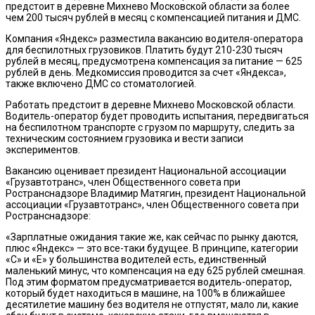
предстоит в деревне Михнево Московской области за более
чем 200 тысяч рублей в месяц с компенсацией питания и ДМС.
Компания «Яндекс» разместила вакансию водителя-оператора
для беспилотных грузовиков. Платить будут 210-230 тысяч
рублей в месяц, предусмотрена компенсация за питание — 625
рублей в день. Медкомиссия проводится за счет «Яндекса»,
также включено ДМС со стоматологией.
Работать предстоит в деревне Михнево Московской области.
Водитель-оператор будет проводить испытания, передвигаться
на беспилотном транспорте с грузом по маршруту, следить за
техническим состоянием грузовика и вести записи
экспериментов.
Вакансию оценивает президент Национальной ассоциации
«Грузавтотранс», член Общественного совета при
Ространснадзоре Владимир Матягин, президент Национальной
ассоциации «Грузавтотранс», член Общественного совета при
Ространснадзоре:
«Зарплатные ожидания такие же, как сейчас по рынку даются,
плюс «Яндекс» — это все-таки будущее. В принципе, категории
«С» и «Е» у большинства водителей есть, единственный
маленький минус, что компенсация на еду 625 рублей смешная.
Под этим форматом предусматривается водитель-оператор,
который будет находиться в машине, на 100% в ближайшее
десятилетие машину без водителя не отпустят, мало ли, какие