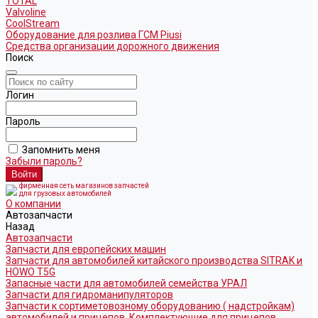
TOTAL
Valvoline
CoolStream
Оборудование для розлива ГСМ Piusi
Средства организации дорожного движения
Поиск
Логин
Пароль
Запомнить меня
Забыли пароль?
фирменная сеть магазинов запчастей
для грузовых автомобилей
О компании
Автозапчасти
Назад
Автозапчасти
Запчасти для европейских машин
Запчасти для автомобилей китайского производства SITRAK и
HOWO T5G
Запасные части для автомобилей семейства УРАЛ
Запчасти для гидроманипуляторов
Запчасти к сортиметовозному оборудованию ( надстройкам)
автомобилей и прицепов. Комплектующие для прицепов