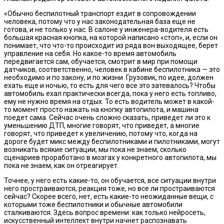
«Обычно беспилотный транспорт ездит в сопровождении
человека, потому что у нас законодательная база еще не
готова, и не только у нас. В салоне у инженера-водителя есть
большая красная кнопка, на которой написано «стоп», и, если он
понимает, что что-то происходит из ряда вон выходящее, берет
управление на себя. Но какое-то время автомобиль
передвигается сам, обучается, смотрит в мир при помощи
датчиков, соответственно, человек в кабине беспилотника — это
необходимо и по закону, и по жизни. Грузовик, по идее, должен
ехать еще и ночью, то есть для чего все это затевалось? Чтобы
автомобиль ехал практически всегда, пока у него есть топливо,
ему не нужно время на отдых. То есть водитель может в какой-
то момент просто нажать на кнопку автопилота, и машина
поедет сама. Сейчас очень сложно сказать, приведет ли это к
уменьшению ДТП, многие говорят, что приведет, а многие
говорят, что приведет к увеличению, потому что, когда на
дороге будет микс между беспилотниками и пилотниками, могут
возникать всякие ситуации, мы пока не знаем, сколько
сценариев проработано в мозгах у конкретного автопилота, мы
пока не знаем, как он отреагирует.
Точнее, у него есть какие-то, он обучается, все ситуации внутри
него простраиваются, реакция тоже, но все ли простраиваются
сейчас? Скорее всего, нет, есть какие-то неожиданные вещи, с
которыми тоже беспилотники и обычные автомобили
сталкиваются. Здесь вопрос времени: как только нейросеть,
искусственный интеллект внутри начнет распознавать