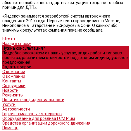
абсолютно любые нестандартные ситуации, тогда нет особых
причин для ДТП».
«Яндекс» занимается разработкой систем автономного
вождения с 2017 года. Первые тесты проводились в Москве,
Иннополисе в Татарстане и «Сириусе» в Сочи. О каких-либо
значимых результатах компания пока не сообщала.
bfm.ru
Назад к списку
Нужна консультация?
Подробно расскажем о наших услугах, видах работ и типовых
проектах, рассчитаем стоимость и подготовим индивидуальное
предложение!
Задать вопрос
О компании
О компании
Контакты
Сотрудники
Новости
Реквизиты
Политика конфиденциальности
Услуги
Автозапчасти
Горюче-смазочные материалы
Оборудование для розлива ГСМ Piusi
Средства организации дорожного движения
Помощь