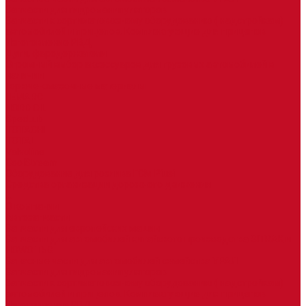
Запчасти для гидроманипуляторов
Запчасти к сортиметовозному оборудованию ( надстройкам)
автомобилей и прицепов. Комплектующие для прицепов
Изготовление РВД
Дуги, фародержатели
Огромный выбор аксессуаров для грузовых автомобилей в
наличии
Горюче-смазочные материалы
LEMARC
NORD OIL
SpecLub
TOTACHI
TOTAL
Valvoline
CoolStream
Оборудование для розлива ГСМ Piusi
Средства организации дорожного движения
...
О компании
Автозапчасти
Запчасти для европейских машин
Запчасти для автомобилей китайского производства SITRAK и
HOWO T5G
Запасные части для автомобилей семейства УРАЛ
Запчасти для гидроманипуляторов
Запчасти к сортиметовозному оборудованию ( надстройкам)
автомобилей и прицепов. Комплектующие для прицепов
Изготовление РВД