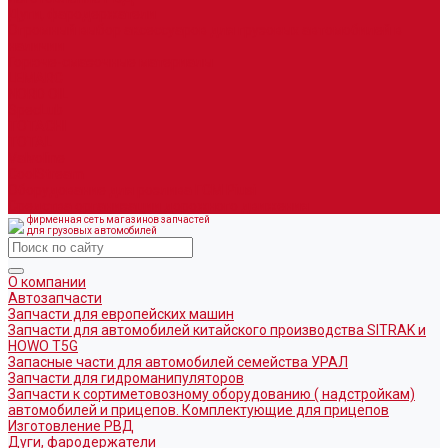
Дуги, фародержатели
Огромный выбор аксессуаров для грузовых автомобилей в
наличии
Горюче-смазочные материалы
LEMARC
NORD OIL
SpecLub
TOTACHI
TOTAL
Valvoline
CoolStream
Оборудование для розлива ГСМ Piusi
Средства организации дорожного движения
фирменная сеть магазинов запчастей
для грузовых автомобилей
О компании
Автозапчасти
Запчасти для европейских машин
Запчасти для автомобилей китайского производства SITRAK и
HOWO T5G
Запасные части для автомобилей семейства УРАЛ
Запчасти для гидроманипуляторов
Запчасти к сортиметовозному оборудованию ( надстройкам)
автомобилей и прицепов. Комплектующие для прицепов
Изготовление РВД
Дуги, фародержатели