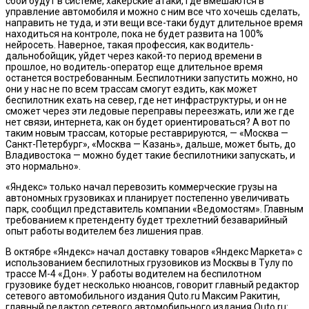
сбои будут в системе, хакерские атаки, где вмешаются в
управление автомобиля и можно с ним все что хочешь сделать,
направить не туда, и эти вещи все-таки будут длительное время
находиться на контроле, пока не будет развита на 100%
нейросеть. Наверное, такая профессия, как водитель-
дальнобойщик, уйдет через какой-то период времени в
прошлое, но водитель-оператор еще длительное время
останется востребованным. Беспилотники запустить можно, но
они у нас не по всем трассам смогут ездить, как может
беспилотник ехать на север, где нет инфраструктуры, и он не
сможет через эти ледовые переправы переезжать, или же где
нет связи, интернета, как он будет ориентироваться? А вот по
таким новым трассам, которые реставрируются, — «Москва —
Санкт-Петербург», «Москва — Казань», дальше, может быть, до
Владивостока — можно будет такие беспилотники запускать, и
это нормально».
«Яндекс» только начал перевозить коммерческие грузы на
автономных грузовиках и планирует постепенно увеличивать
парк, сообщил представитель компании «Ведомостям». Главным
требованием к претенденту будет трехлетний безаварийный
опыт работы водителем без лишения прав.
В октябре «Яндекс» начал доставку товаров «Яндекс Маркета» с
использованием беспилотных грузовиков из Москвы в Тулу по
трассе М-4 «Дон». У работы водителем на беспилотном
грузовике будет несколько нюансов, говорит главный редактор
сетевого автомобильного издания Quto.ru Максим Ракитин,
главный редактор сетевого автомобильного издания Quto.ru: