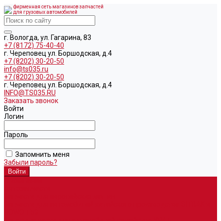
фирменная сеть магазинов запчастей
для грузовых автомобилей
г. Вологда, ул. Гагарина, 83
+7 (8172) 75-40-40
г. Череповец ул. Боршодская, д.4
+7 (8202) 30-20-50
info@ts035.ru
+7 (8202) 30-20-50
г. Череповец ул. Боршодская, д.4
INFO@TS035.RU
Заказать звонок
Войти
Логин
Пароль
Запомнить меня
Забыли пароль?
О компании
Автозапчасти
Запчасти для европейских машин
Запчасти для автомобилей китайского производства SITRAK и
HOWO T5G
Запасные части для автомобилей семейства УРАЛ