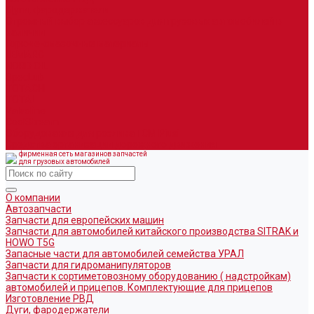
Дуги, фародержатели
Огромный выбор аксессуаров для грузовых автомобилей в
наличии
Горюче-смазочные материалы
LEMARC
NORD OIL
SpecLub
TOTACHI
TOTAL
Valvoline
CoolStream
Оборудование для розлива ГСМ Piusi
Средства организации дорожного движения
фирменная сеть магазинов запчастей
для грузовых автомобилей
О компании
Автозапчасти
Запчасти для европейских машин
Запчасти для автомобилей китайского производства SITRAK и
HOWO T5G
Запасные части для автомобилей семейства УРАЛ
Запчасти для гидроманипуляторов
Запчасти к сортиметовозному оборудованию ( надстройкам)
автомобилей и прицепов. Комплектующие для прицепов
Изготовление РВД
Дуги, фародержатели