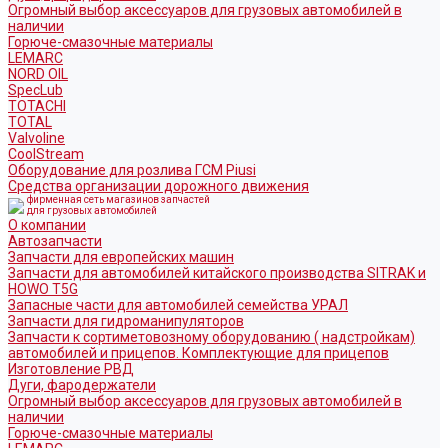
Огромный выбор аксессуаров для грузовых автомобилей в
наличии
Горюче-смазочные материалы
LEMARC
NORD OIL
SpecLub
TOTACHI
TOTAL
Valvoline
CoolStream
Оборудование для розлива ГСМ Piusi
Средства организации дорожного движения
фирменная сеть магазинов запчастей
для грузовых автомобилей
О компании
Автозапчасти
Запчасти для европейских машин
Запчасти для автомобилей китайского производства SITRAK и
HOWO T5G
Запасные части для автомобилей семейства УРАЛ
Запчасти для гидроманипуляторов
Запчасти к сортиметовозному оборудованию ( надстройкам)
автомобилей и прицепов. Комплектующие для прицепов
Изготовление РВД
Дуги, фародержатели
Огромный выбор аксессуаров для грузовых автомобилей в
наличии
Горюче-смазочные материалы