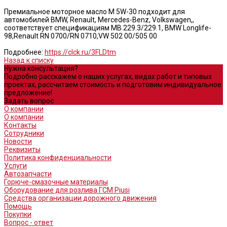
Премиальное моторное масло M 5W-30 подходит для
автомобилей BMW, Renault, Mercedes-Benz, Volkswagen,,
соответствует спецификациям MB 229.3/229.1, BMW Longlife-
98,Renault RN 0700/RN 0710,VW 502 00/505 00
Подробнее:
https://clck.ru/3FLDtm
Назад к списку
Нужна консультация?
Подробно расскажем о наших услугах, видах работ и типовых
проектах, рассчитаем стоимость и подготовим индивидуальное
предложение!
Задать вопрос
О компании
О компании
Контакты
Сотрудники
Новости
Реквизиты
Политика конфиденциальности
Услуги
Автозапчасти
Горюче-смазочные материалы
Оборудование для розлива ГСМ Piusi
Средства организации дорожного движения
Помощь
Покупки
Вопрос - ответ