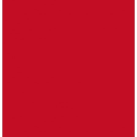
Запчасти для гидроманипуляторов
Запчасти к сортиметовозному оборудованию ( надстройкам)
автомобилей и прицепов. Комплектующие для прицепов
Изготовление РВД
Дуги, фародержатели
Огромный выбор аксессуаров для грузовых автомобилей в
наличии
Горюче-смазочные материалы
LEMARC
NORD OIL
SpecLub
TOTACHI
TOTAL
Valvoline
CoolStream
Оборудование для розлива ГСМ Piusi
Средства организации дорожного движения
...
О компании
Автозапчасти
Запчасти для европейских машин
Запчасти для автомобилей китайского производства SITRAK и
HOWO T5G
Запасные части для автомобилей семейства УРАЛ
Запчасти для гидроманипуляторов
Запчасти к сортиметовозному оборудованию ( надстройкам)
автомобилей и прицепов. Комплектующие для прицепов
Изготовление РВД