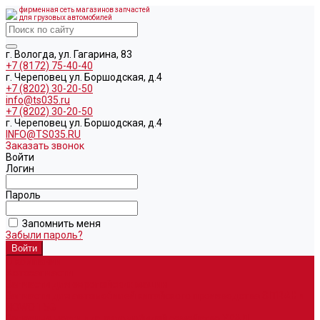
фирменная сеть магазинов запчастей
для грузовых автомобилей
г. Вологда, ул. Гагарина, 83
+7 (8172) 75-40-40
г. Череповец ул. Боршодская, д.4
+7 (8202) 30-20-50
info@ts035.ru
+7 (8202) 30-20-50
г. Череповец ул. Боршодская, д.4
INFO@TS035.RU
Заказать звонок
Войти
Логин
Пароль
Запомнить меня
Забыли пароль?
О компании
Автозапчасти
Запчасти для европейских машин
Запчасти для автомобилей китайского производства SITRAK и
HOWO T5G
Запасные части для автомобилей семейства УРАЛ