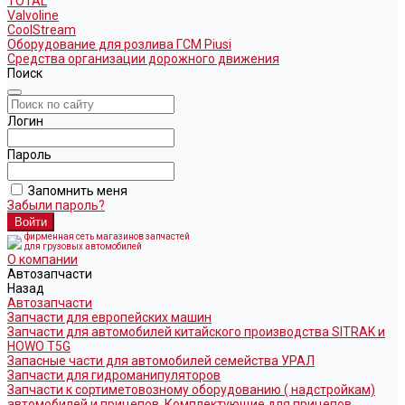
TOTAL
Valvoline
CoolStream
Оборудование для розлива ГСМ Piusi
Средства организации дорожного движения
Поиск
Логин
Пароль
Запомнить меня
Забыли пароль?
фирменная сеть магазинов запчастей
для грузовых автомобилей
О компании
Автозапчасти
Назад
Автозапчасти
Запчасти для европейских машин
Запчасти для автомобилей китайского производства SITRAK и
HOWO T5G
Запасные части для автомобилей семейства УРАЛ
Запчасти для гидроманипуляторов
Запчасти к сортиметовозному оборудованию ( надстройкам)
автомобилей и прицепов. Комплектующие для прицепов