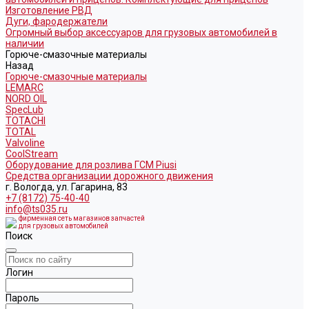
Изготовление РВД
Дуги, фародержатели
Огромный выбор аксессуаров для грузовых автомобилей в
наличии
Горюче-смазочные материалы
Назад
Горюче-смазочные материалы
LEMARC
NORD OIL
SpecLub
TOTACHI
TOTAL
Valvoline
CoolStream
Оборудование для розлива ГСМ Piusi
Средства организации дорожного движения
г. Вологда, ул. Гагарина, 83
+7 (8172) 75-40-40
info@ts035.ru
фирменная сеть магазинов запчастей
для грузовых автомобилей
Поиск
Логин
Пароль