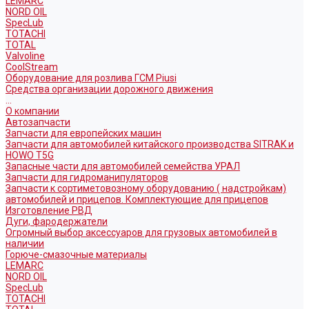
LEMARC
NORD OIL
SpecLub
TOTACHI
TOTAL
Valvoline
CoolStream
Оборудование для розлива ГСМ Piusi
Средства организации дорожного движения
...
О компании
Автозапчасти
Запчасти для европейских машин
Запчасти для автомобилей китайского производства SITRAK и
HOWO T5G
Запасные части для автомобилей семейства УРАЛ
Запчасти для гидроманипуляторов
Запчасти к сортиметовозному оборудованию ( надстройкам)
автомобилей и прицепов. Комплектующие для прицепов
Изготовление РВД
Дуги, фародержатели
Огромный выбор аксессуаров для грузовых автомобилей в
наличии
Горюче-смазочные материалы
LEMARC
NORD OIL
SpecLub
TOTACHI