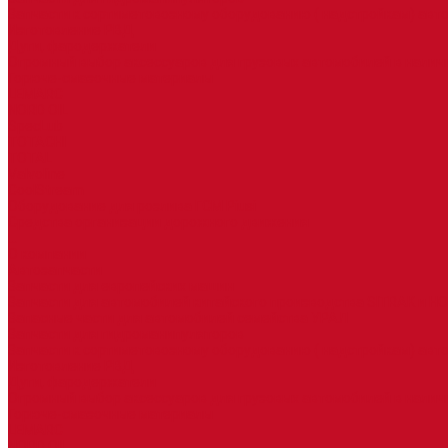
Запчасти к сортиметовозному оборудованию ( надстройкам) ав
Изготовление РВД
Дуги, фародержатели
Огромный выбор аксессуаров для грузовых автомобилей в налич
Горюче-смазочные материалы
LEMARC
NORD OIL
SpecLub
TOTACHI
TOTAL
Valvoline
CoolStream
Оборудование для розлива ГСМ Piusi
Средства организации дорожного движения
...
О компании
Автозапчасти
Запчасти для европейских машин
Запчасти для автомобилей китайского производства SITRAK и H
Запасные части для автомобилей семейства УРАЛ
Запчасти для гидроманипуляторов
Запчасти к сортиметовозному оборудованию ( надстройкам) ав
Изготовление РВД
Дуги, фародержатели
Огромный выбор аксессуаров для грузовых автомобилей в налич
Горюче-смазочные материалы
LEMARC
NORD OIL