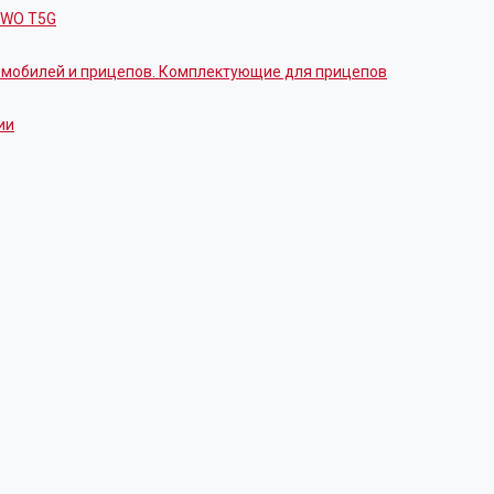
OWO T5G
томобилей и прицепов. Комплектующие для прицепов
ии