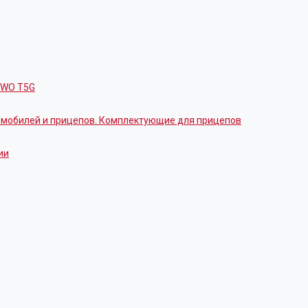
OWO T5G
томобилей и прицепов. Комплектующие для прицепов
ии