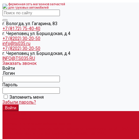
фирменная сеть магазинов запчастей
для грузовых автомобилей
г. Вологда, ул. Гагарина, 83
+7 (8172) 75-40-40
г. Череповец ул. Боршодская, д.4
+7 (8202) 30-20-50
info@ts035.ru
+7 (8202) 30-20-50
г. Череповец ул. Боршодская, д.4
INFO@TS035.RU
Заказать звонок
Войти
Логин
Пароль
Запомнить меня
Забыли пароль?
О компании
Автозапчасти
Запчасти для европейских машин
Запчасти для автомобилей китайского производства SITRAK и H
Запасные части для автомобилей семейства УРАЛ
Запчасти для гидроманипуляторов