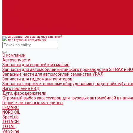
SpecLub
TOTACHI
TOTAL
Valvoline
CoolStream
Оборудование для розлива ГСМ Piusi
Средства организации дорожного движения
фирменная сеть магазинов запчастей
для грузовых автомобилей
О компании
Автозапчасти
Запчасти для европейских машин
Запчасти для автомобилей китайского производства SITRAK и H
Запасные части для автомобилей семейства УРАЛ
Запчасти для гидроманипуляторов
Запчасти к сортиметовозному оборудованию ( надстройкам) ав
Изготовление РВД
Дуги, фародержатели
Огромный выбор аксессуаров для грузовых автомобилей в налич
Горюче-смазочные материалы
LEMARC
NORD OIL
SpecLub
TOTACHI
TOTAL
Valvoline