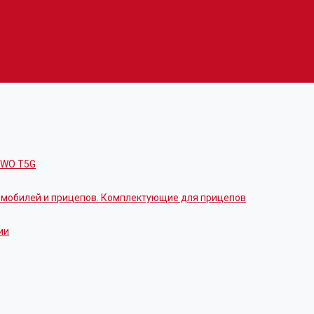
OWO T5G
томобилей и прицепов. Комплектующие для прицепов
ии