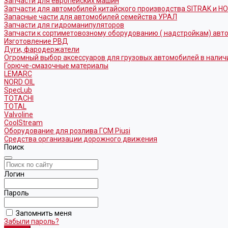
Запчасти для европейских машин
Запчасти для автомобилей китайского производства SITRAK и H
Запасные части для автомобилей семейства УРАЛ
Запчасти для гидроманипуляторов
Запчасти к сортиметовозному оборудованию ( надстройкам) ав
Изготовление РВД
Дуги, фародержатели
Огромный выбор аксессуаров для грузовых автомобилей в налич
Горюче-смазочные материалы
LEMARC
NORD OIL
SpecLub
TOTACHI
TOTAL
Valvoline
CoolStream
Оборудование для розлива ГСМ Piusi
Средства организации дорожного движения
Поиск
Логин
Пароль
Запомнить меня
Забыли пароль?