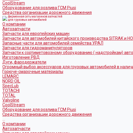
CoolStream
Оборудование для розлива ГСМ Piusi
Средства организации дорожного движения
фирменная сеть магазинов запчастей
для грузовых автомобилей
О компании
Автозапчасти
Запчасти для европейских машин
Запчасти для автомобилей китайского производства SITRAK и H
Запасные части для автомобилей семейства УРАЛ
Запчасти для гидроманипуляторов
Запчасти к сортиметовозному оборудованию ( надстройкам) ав
Изготовление РВД
Дуги, фародержатели
Огромный выбор аксессуаров для грузовых автомобилей в налич
Горюче-смазочные материалы
LEMARC
NORD OIL
SpecLub
TOTACHI
TOTAL
Valvoline
CoolStream
Оборудование для розлива ГСМ Piusi
Средства организации дорожного движения
...
О компании
Автозапчасти