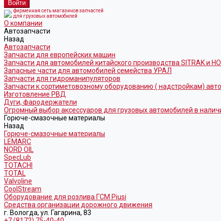
фирменная сеть магазинов запчастей
для грузовых автомобилей
О компании
Автозапчасти
Назад
Автозапчасти
Запчасти для европейских машин
Запчасти для автомобилей китайского производства SITRAK и H
Запасные части для автомобилей семейства УРАЛ
Запчасти для гидроманипуляторов
Запчасти к сортиметовозному оборудованию ( надстройкам) ав
Изготовление РВД
Дуги, фародержатели
Огромный выбор аксессуаров для грузовых автомобилей в налич
Горюче-смазочные материалы
Назад
Горюче-смазочные материалы
LEMARC
NORD OIL
SpecLub
TOTACHI
TOTAL
Valvoline
CoolStream
Оборудование для розлива ГСМ Piusi
Средства организации дорожного движения
г. Вологда, ул. Гагарина, 83
+7 (8172) 75-40-40