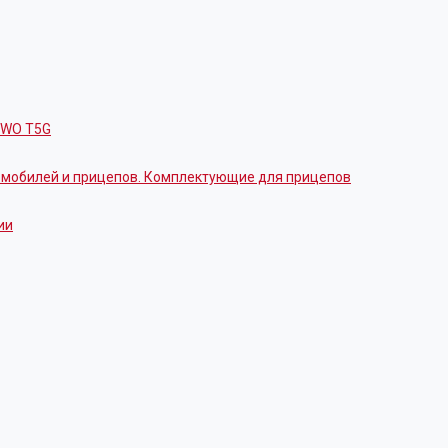
OWO T5G
томобилей и прицепов. Комплектующие для прицепов
ии