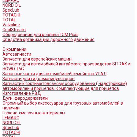
LEMARC
NORD OIL
SpecLub
TOTACHI
TOTAL
Valvoline
CoolStream
Оборудование для розлива ГСМ Piusi
Средства организации дорожного движения
...
О компании
Автозапчасти
Запчасти для европейских машин
Запчасти для автомобилей китайского производства SITRAK и
HOWO T5G
Запасные части для автомобилей семейства УРАЛ
Запчасти для гидроманипуляторов
Запчасти к сортиметовозному оборудованию ( надстройкам)
автомобилей и прицепов. Комплектующие для прицепов
Изготовление РВД
Дуги, фародержатели
Огромный выбор аксессуаров для грузовых автомобилей в
наличии
Горюче-смазочные материалы
LEMARC
NORD OIL
SpecLub
TOTACHI