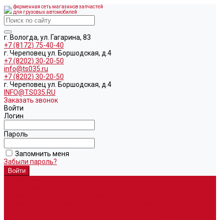
фирменная сеть магазинов запчастей
для грузовых автомобилей
г. Вологда, ул. Гагарина, 83
+7 (8172) 75-40-40
г. Череповец ул. Боршодская, д.4
+7 (8202) 30-20-50
info@ts035.ru
+7 (8202) 30-20-50
г. Череповец ул. Боршодская, д.4
INFO@TS035.RU
Заказать звонок
Войти
Логин
Пароль
Запомнить меня
Забыли пароль?
О компании
Автозапчасти
Запчасти для европейских машин
Запчасти для автомобилей китайского производства SITRAK и
HOWO T5G
Запасные части для автомобилей семейства УРАЛ