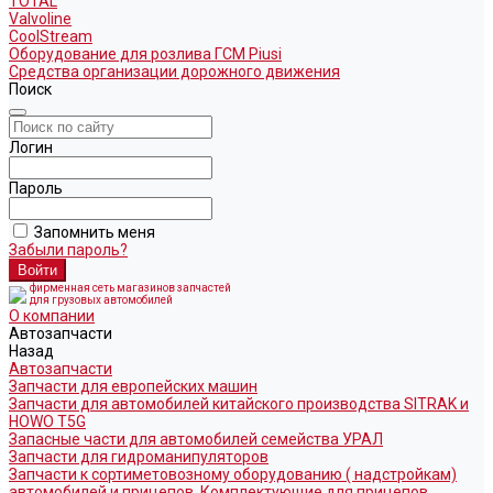
TOTAL
Valvoline
CoolStream
Оборудование для розлива ГСМ Piusi
Средства организации дорожного движения
Поиск
Логин
Пароль
Запомнить меня
Забыли пароль?
фирменная сеть магазинов запчастей
для грузовых автомобилей
О компании
Автозапчасти
Назад
Автозапчасти
Запчасти для европейских машин
Запчасти для автомобилей китайского производства SITRAK и
HOWO T5G
Запасные части для автомобилей семейства УРАЛ
Запчасти для гидроманипуляторов
Запчасти к сортиметовозному оборудованию ( надстройкам)
автомобилей и прицепов. Комплектующие для прицепов