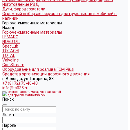
Изготовление РВД
Дуги, фародержатели
Огромный выбор аксессуаров для грузовых автомобилей в
наличии
Горюче-смазочные материалы
Назад
Горюче-смазочные материалы
LEMARC
NORD OIL
SpecLub
TOTACHI
TOTAL
Valvoline
CoolStream
Оборудование для розлива ГСМ Piusi
Средства организации дорожного движения
г. Вологда, ул. Гагарина, 83
+7 (8172) 75-40-40
info@ts035.ru
фирменная сеть магазинов запчастей
для грузовых автомобилей
Поиск
Логин
Пароль