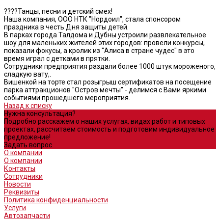
????Танцы, песни и детский смех!
Наша компания, ООО НТК "Нордоил", стала спонсором
праздника в честь Дня защиты детей.
В парках города Талдома и Дубны устроили развлекательное
шоу для маленьких жителей этих городов: провели конкурсы,
показали фокусы, а кролик из "Алиса в стране чудес" в это
время играл с детками в прятки.
Сотрудники предприятия раздали более 1000 штук мороженого,
сладкую вату,.
Вишенкой на торте стал розыгрыш сертификатов на посещение
парка аттракционов "Остров мечты" - делимся с Вами яркими
событиями прошедшего мероприятия.
Назад к списку
Нужна консультация?
Подробно расскажем о наших услугах, видах работ и типовых
проектах, рассчитаем стоимость и подготовим индивидуальное
предложение!
Задать вопрос
О компании
О компании
Контакты
Сотрудники
Новости
Реквизиты
Политика конфиденциальности
Услуги
Автозапчасти