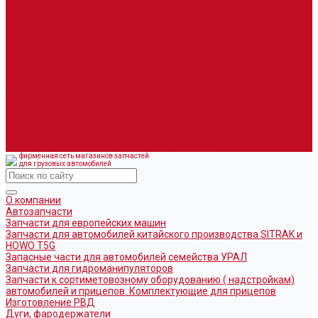
Дуги, фародержатели
Огромный выбор аксессуаров для грузовых автомобилей в
наличии
Горюче-смазочные материалы
LEMARC
NORD OIL
SpecLub
TOTACHI
TOTAL
Valvoline
CoolStream
Оборудование для розлива ГСМ Piusi
Средства организации дорожного движения
фирменная сеть магазинов запчастей
для грузовых автомобилей
О компании
Автозапчасти
Запчасти для европейских машин
Запчасти для автомобилей китайского производства SITRAK и
HOWO T5G
Запасные части для автомобилей семейства УРАЛ
Запчасти для гидроманипуляторов
Запчасти к сортиметовозному оборудованию ( надстройкам)
автомобилей и прицепов. Комплектующие для прицепов
Изготовление РВД
Дуги, фародержатели