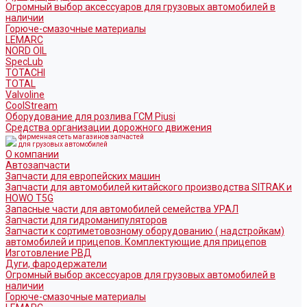
Огромный выбор аксессуаров для грузовых автомобилей в
наличии
Горюче-смазочные материалы
LEMARC
NORD OIL
SpecLub
TOTACHI
TOTAL
Valvoline
CoolStream
Оборудование для розлива ГСМ Piusi
Средства организации дорожного движения
фирменная сеть магазинов запчастей
для грузовых автомобилей
О компании
Автозапчасти
Запчасти для европейских машин
Запчасти для автомобилей китайского производства SITRAK и
HOWO T5G
Запасные части для автомобилей семейства УРАЛ
Запчасти для гидроманипуляторов
Запчасти к сортиметовозному оборудованию ( надстройкам)
автомобилей и прицепов. Комплектующие для прицепов
Изготовление РВД
Дуги, фародержатели
Огромный выбор аксессуаров для грузовых автомобилей в
наличии
Горюче-смазочные материалы