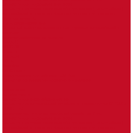
Запчасти для гидроманипуляторов
Запчасти к сортиметовозному оборудованию ( надстройкам)
автомобилей и прицепов. Комплектующие для прицепов
Изготовление РВД
Дуги, фародержатели
Огромный выбор аксессуаров для грузовых автомобилей в
наличии
Горюче-смазочные материалы
LEMARC
NORD OIL
SpecLub
TOTACHI
TOTAL
Valvoline
CoolStream
Оборудование для розлива ГСМ Piusi
Средства организации дорожного движения
...
О компании
Автозапчасти
Запчасти для европейских машин
Запчасти для автомобилей китайского производства SITRAK и
HOWO T5G
Запасные части для автомобилей семейства УРАЛ
Запчасти для гидроманипуляторов
Запчасти к сортиметовозному оборудованию ( надстройкам)
автомобилей и прицепов. Комплектующие для прицепов
Изготовление РВД