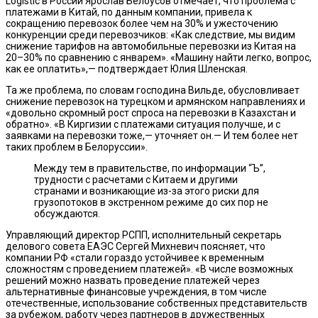
Logistic в России Ярослав Белоусов отмечает, что проблема с
платежами в Китай, по данным компании, привела к
сокращению перевозок более чем на 30% и ужесточению
конкуренции среди перевозчиков: «Как следствие, мы видим
снижение тарифов на автомобильные перевозки из Китая на
20–30% по сравнению с январем». «Машину найти легко, вопрос,
как ее оплатить»,— подтверждает Юлия Шленская.
Та же проблема, по словам господина Вильде, обусловливает
снижение перевозок на турецком и армянском направлениях и
«довольно скромный рост спроса на перевозки в Казахстан и
обратно». «В Киргизии с платежами ситуация получше, и с
заявками на перевозки тоже,— уточняет он.— И тем более нет
таких проблем в Белоруссии».
Между тем в правительстве, по информации “Ъ”,
трудности с расчетами с Китаем и другими
странами и возникающие из-за этого риски для
грузопотоков в экстренном режиме до сих пор не
обсуждаются.
Управляющий директор РСПП, исполнительный секретарь
делового совета ЕАЭС Сергей Михневич поясняет, что
компании РФ «стали гораздо устойчивее к временным
сложностям с проведением платежей». «В числе возможных
решений можно назвать проведение платежей через
альтернативные финансовые учреждения, в том числе
отечественные, использование собственных представительств
за рубежом, работу через партнеров в дружественных