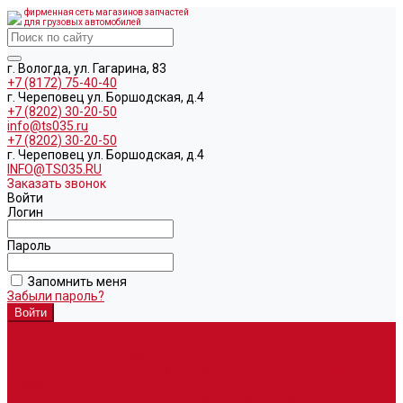
фирменная сеть магазинов запчастей
для грузовых автомобилей
г. Вологда, ул. Гагарина, 83
+7 (8172) 75-40-40
г. Череповец ул. Боршодская, д.4
+7 (8202) 30-20-50
info@ts035.ru
+7 (8202) 30-20-50
г. Череповец ул. Боршодская, д.4
INFO@TS035.RU
Заказать звонок
Войти
Логин
Пароль
Запомнить меня
Забыли пароль?
О компании
Автозапчасти
Запчасти для европейских машин
Запчасти для автомобилей китайского производства SITRAK и
HOWO T5G
Запасные части для автомобилей семейства УРАЛ