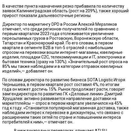
В качестве пункта назначения резко прибавила по количеству
заявок Калининградская область (рост на 209%), также хороший
прирост показали дальневосточные регионы.
Директор по маркетингу DPD в России Алексей Мерзляков
отмечает, что среди регионов-получателей по сравнению с
первым кварталом 2023 года отслеживается увеличение
пересылаемых грузов в Ростовскую, Воронежскую области,
Татарстан и Красноярский край. По его словам, в первом
квартале в сегменте B2B в топ-5 отраслей с наибольшим
спросом на перевозки вошли интернет-магазины, ювелирные
изделия, площадки C2C, телекоммуникации и IT, электроника и
бытовая техника (сразу на 130%). «Значительный рост спроса на
85% мы также наблюдаем и в категории отправок ювелирных
изделий»,— добавляет он.
По словам директора по развитию бизнеса SOTA Logistic Игоря
Чернышева, в первом квартале рост составил 4%, по итогам
года он может достичь 15%. Рынок продолжает расти, говорит
замгендиректора по развитию ГК «Деловые линии» Дмитрий
Хрущалев: активно развивается направление доставки на
маркетплейсы — спрос в первом квартале увеличился на 45%
год к году. «Становится популярной магазинная доставка, также
наблюдаем интерес к перевозке в дискаунтеры, что связано с
расширением таких сетей по стране и повышением интереса
потребителей к ним»,— отмечает он.
В международных перевозках, отмечает ATI.SU,