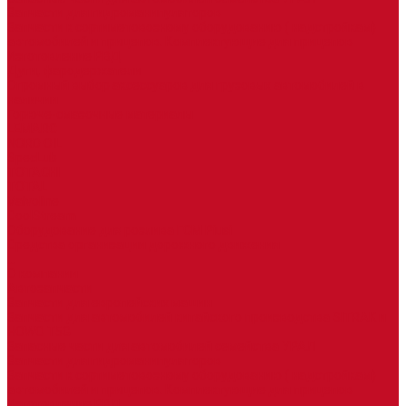
Запчасти для гидроманипуляторов
Запчасти к сортиметовозному оборудованию ( надстройкам)
автомобилей и прицепов. Комплектующие для прицепов
Изготовление РВД
Дуги, фародержатели
Огромный выбор аксессуаров для грузовых автомобилей в
наличии
Горюче-смазочные материалы
LEMARC
NORD OIL
SpecLub
TOTACHI
TOTAL
Valvoline
CoolStream
Оборудование для розлива ГСМ Piusi
Средства организации дорожного движения
...
О компании
Автозапчасти
Запчасти для европейских машин
Запчасти для автомобилей китайского производства SITRAK и
HOWO T5G
Запасные части для автомобилей семейства УРАЛ
Запчасти для гидроманипуляторов
Запчасти к сортиметовозному оборудованию ( надстройкам)
автомобилей и прицепов. Комплектующие для прицепов
Изготовление РВД