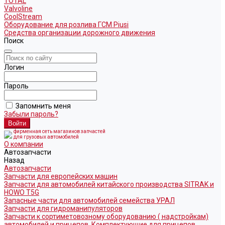
TOTAL
Valvoline
CoolStream
Оборудование для розлива ГСМ Piusi
Средства организации дорожного движения
Поиск
Логин
Пароль
Запомнить меня
Забыли пароль?
фирменная сеть магазинов запчастей
для грузовых автомобилей
О компании
Автозапчасти
Назад
Автозапчасти
Запчасти для европейских машин
Запчасти для автомобилей китайского производства SITRAK и
HOWO T5G
Запасные части для автомобилей семейства УРАЛ
Запчасти для гидроманипуляторов
Запчасти к сортиметовозному оборудованию ( надстройкам)
автомобилей и прицепов. Комплектующие для прицепов