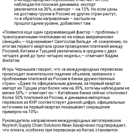
наблюдается похожая динамика: экспорт
увеличился на 36%, а импорт — на 15%. Но если цены
на доставку грузов в Россию из других стран растут,
то в обратном направлении — застыли на
прошлогоднем уровне, добавляют там.
«Появился еще один сдерживающий фактор — проблемы с
трансграничными платежами из-за новых американских
санкций»,— подчеркивает Святослав Вильде. «К сожалению, по
итогам первого квартала сроки проведения платежей между
Россией, Китаем и Турцией увеличились в среднем с двух-
четырех дней до трех-четырех недель»,— отмечает Вадим
Филатов.
Игорь Чернышев говорит, что «в международных перевозках
происходит значительное падение объемов, связанное с
проблемами платежей из России в банки дружественных
стран». «Даже по официальным данным, за первый квартал
импорт из Турции упал более чем на 30%, хотя мы наблюдаем не
менее 50%,— отмечает он.— Китайские банки сейчас отклоняют
более 50% платежей из России, и динамика импортных
перевозок из КНР соответствует данной цифре, официальные
источники за первый квартал показывают сокращение
примерно на 10%».
Руководитель направления международных автоперевозок
Noytech Supply Chain Solutions Иван Захарченко подтверждает,
что оплата, особенно при перевозках из Китая, становится