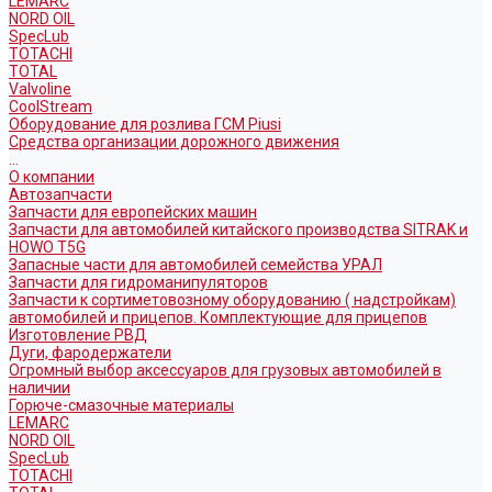
LEMARC
NORD OIL
SpecLub
TOTACHI
TOTAL
Valvoline
CoolStream
Оборудование для розлива ГСМ Piusi
Средства организации дорожного движения
...
О компании
Автозапчасти
Запчасти для европейских машин
Запчасти для автомобилей китайского производства SITRAK и
HOWO T5G
Запасные части для автомобилей семейства УРАЛ
Запчасти для гидроманипуляторов
Запчасти к сортиметовозному оборудованию ( надстройкам)
автомобилей и прицепов. Комплектующие для прицепов
Изготовление РВД
Дуги, фародержатели
Огромный выбор аксессуаров для грузовых автомобилей в
наличии
Горюче-смазочные материалы
LEMARC
NORD OIL
SpecLub
TOTACHI