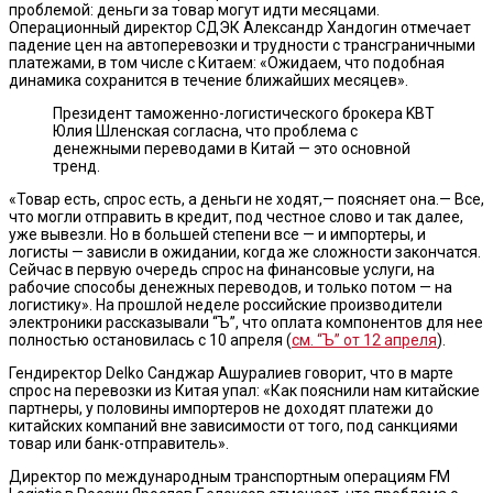
проблемой: деньги за товар могут идти месяцами.
Операционный директор СДЭК Александр Хандогин отмечает
падение цен на автоперевозки и трудности с трансграничными
платежами, в том числе с Китаем: «Ожидаем, что подобная
динамика сохранится в течение ближайших месяцев».
Президент таможенно-логистического брокера KBT
Юлия Шленская согласна, что проблема с
денежными переводами в Китай — это основной
тренд.
«Товар есть, спрос есть, а деньги не ходят,— поясняет она.— Все,
что могли отправить в кредит, под честное слово и так далее,
уже вывезли. Но в большей степени все — и импортеры, и
логисты — зависли в ожидании, когда же сложности закончатся.
Сейчас в первую очередь спрос на финансовые услуги, на
рабочие способы денежных переводов, и только потом — на
логистику». На прошлой неделе российские производители
электроники рассказывали “Ъ”, что оплата компонентов для нее
полностью остановилась с 10 апреля (
см. “Ъ” от 12 апреля
).
Гендиректор Delko Санджар Ашуралиев говорит, что в марте
спрос на перевозки из Китая упал: «Как пояснили нам китайские
партнеры, у половины импортеров не доходят платежи до
китайских компаний вне зависимости от того, под санкциями
товар или банк-отправитель».
Директор по международным транспортным операциям FM