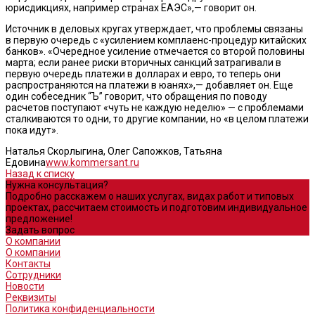
юрисдикциях, например странах ЕАЭС»,— говорит он.
Источник в деловых кругах утверждает, что проблемы связаны
в первую очередь с «усилением комплаенс-процедур китайских
банков». «Очередное усиление отмечается со второй половины
марта; если ранее риски вторичных санкций затрагивали в
первую очередь платежи в долларах и евро, то теперь они
распространяются на платежи в юанях»,— добавляет он. Еще
один собеседник “Ъ” говорит, что обращения по поводу
расчетов поступают «чуть не каждую неделю» — с проблемами
сталкиваются то одни, то другие компании, но «в целом платежи
пока идут».
Наталья Скорлыгина, Олег Сапожков, Татьяна
Едовина
www.kommersant.ru
Назад к списку
Нужна консультация?
Подробно расскажем о наших услугах, видах работ и типовых
проектах, рассчитаем стоимость и подготовим индивидуальное
предложение!
Задать вопрос
О компании
О компании
Контакты
Сотрудники
Новости
Реквизиты
Политика конфиденциальности