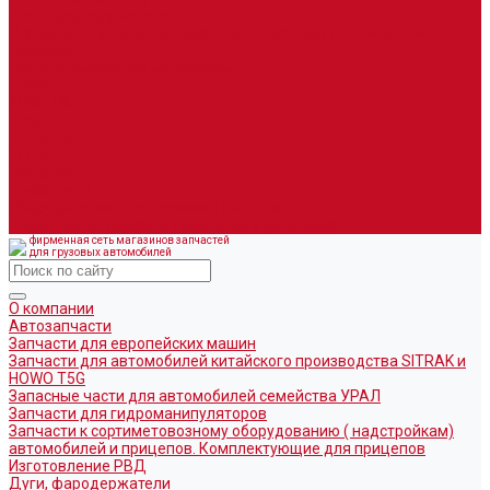
Дуги, фародержатели
Огромный выбор аксессуаров для грузовых автомобилей в
наличии
Горюче-смазочные материалы
LEMARC
NORD OIL
SpecLub
TOTACHI
TOTAL
Valvoline
CoolStream
Оборудование для розлива ГСМ Piusi
Средства организации дорожного движения
фирменная сеть магазинов запчастей
для грузовых автомобилей
О компании
Автозапчасти
Запчасти для европейских машин
Запчасти для автомобилей китайского производства SITRAK и
HOWO T5G
Запасные части для автомобилей семейства УРАЛ
Запчасти для гидроманипуляторов
Запчасти к сортиметовозному оборудованию ( надстройкам)
автомобилей и прицепов. Комплектующие для прицепов
Изготовление РВД
Дуги, фародержатели