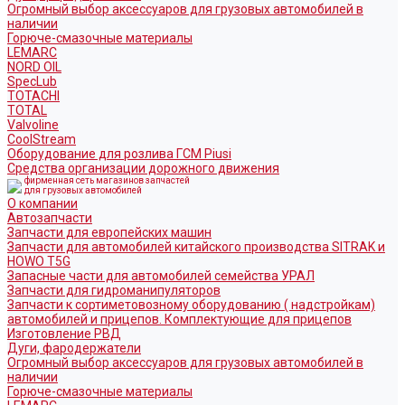
Огромный выбор аксессуаров для грузовых автомобилей в
наличии
Горюче-смазочные материалы
LEMARC
NORD OIL
SpecLub
TOTACHI
TOTAL
Valvoline
CoolStream
Оборудование для розлива ГСМ Piusi
Средства организации дорожного движения
фирменная сеть магазинов запчастей
для грузовых автомобилей
О компании
Автозапчасти
Запчасти для европейских машин
Запчасти для автомобилей китайского производства SITRAK и
HOWO T5G
Запасные части для автомобилей семейства УРАЛ
Запчасти для гидроманипуляторов
Запчасти к сортиметовозному оборудованию ( надстройкам)
автомобилей и прицепов. Комплектующие для прицепов
Изготовление РВД
Дуги, фародержатели
Огромный выбор аксессуаров для грузовых автомобилей в
наличии
Горюче-смазочные материалы