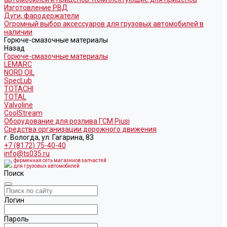
Изготовление РВД
Дуги, фародержатели
Огромный выбор аксессуаров для грузовых автомобилей в
наличии
Горюче-смазочные материалы
Назад
Горюче-смазочные материалы
LEMARC
NORD OIL
SpecLub
TOTACHI
TOTAL
Valvoline
CoolStream
Оборудование для розлива ГСМ Piusi
Средства организации дорожного движения
г. Вологда, ул. Гагарина, 83
+7 (8172) 75-40-40
info@ts035.ru
фирменная сеть магазинов запчастей
для грузовых автомобилей
Поиск
Логин
Пароль