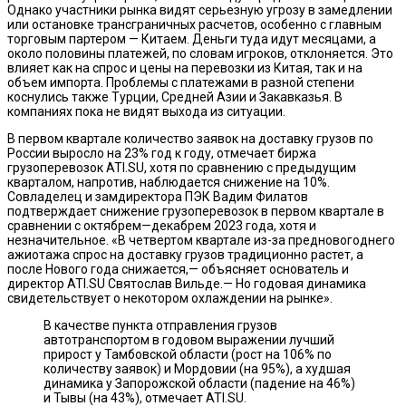
Однако участники рынка видят серьезную угрозу в замедлении
или остановке трансграничных расчетов, особенно с главным
торговым партером — Китаем. Деньги туда идут месяцами, а
около половины платежей, по словам игроков, отклоняется. Это
влияет как на спрос и цены на перевозки из Китая, так и на
объем импорта. Проблемы с платежами в разной степени
коснулись также Турции, Средней Азии и Закавказья. В
компаниях пока не видят выхода из ситуации.
В первом квартале количество заявок на доставку грузов по
России выросло на 23% год к году, отмечает биржа
грузоперевозок ATI.SU, хотя по сравнению с предыдущим
кварталом, напротив, наблюдается снижение на 10%.
Совладелец и замдиректора ПЭК Вадим Филатов
подтверждает снижение грузоперевозок в первом квартале в
сравнении с октябрем—декабрем 2023 года, хотя и
незначительное. «В четвертом квартале из-за предновогоднего
ажиотажа спрос на доставку грузов традиционно растет, а
после Нового года снижается,— объясняет основатель и
директор ATI.SU Святослав Вильде.— Но годовая динамика
свидетельствует о некотором охлаждении на рынке».
В качестве пункта отправления грузов
автотранспортом в годовом выражении лучший
прирост у Тамбовской области (рост на 106% по
количеству заявок) и Мордовии (на 95%), а худшая
динамика у Запорожской области (падение на 46%)
и Тывы (на 43%), отмечает ATI.SU.