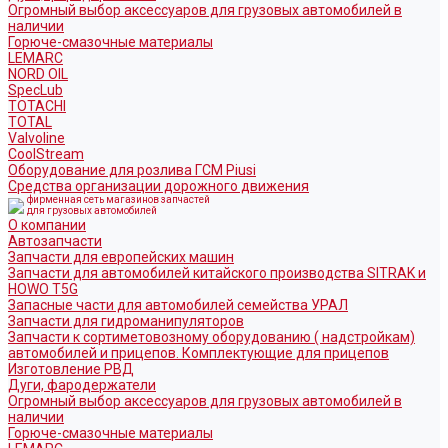
Огромный выбор аксессуаров для грузовых автомобилей в
наличии
Горюче-смазочные материалы
LEMARC
NORD OIL
SpecLub
TOTACHI
TOTAL
Valvoline
CoolStream
Оборудование для розлива ГСМ Piusi
Средства организации дорожного движения
фирменная сеть магазинов запчастей
для грузовых автомобилей
О компании
Автозапчасти
Запчасти для европейских машин
Запчасти для автомобилей китайского производства SITRAK и
HOWO T5G
Запасные части для автомобилей семейства УРАЛ
Запчасти для гидроманипуляторов
Запчасти к сортиметовозному оборудованию ( надстройкам)
автомобилей и прицепов. Комплектующие для прицепов
Изготовление РВД
Дуги, фародержатели
Огромный выбор аксессуаров для грузовых автомобилей в
наличии
Горюче-смазочные материалы