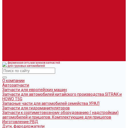
Дуги, фародержатели
Огромный выбор аксессуаров для грузовых автомобилей в
наличии
Горюче-смазочные материалы
LEMARC
NORD OIL
SpecLub
TOTACHI
TOTAL
Valvoline
CoolStream
Оборудование для розлива ГСМ Piusi
Средства организации дорожного движения
фирменная сеть магазинов запчастей
для грузовых автомобилей
О компании
Автозапчасти
Запчасти для европейских машин
Запчасти для автомобилей китайского производства SITRAK и
HOWO T5G
Запасные части для автомобилей семейства УРАЛ
Запчасти для гидроманипуляторов
Запчасти к сортиметовозному оборудованию ( надстройкам)
автомобилей и прицепов. Комплектующие для прицепов
Изготовление РВД
Дуги, фародержатели