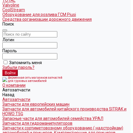
TOTAL
Valvoline
CoolStream
Оборудование для розлива ГСМ Piusi
Средства организации дорожного движения
Поиск
Логин
Пароль
Запомнить меня
Забыли пароль?
фирменная сеть магазинов запчастей
для грузовых автомобилей
О компании
Автозапчасти
Назад
Автозапчасти
Запчасти для европейских машин
Запчасти для автомобилей китайского производства SITRAK и
HOWO T5G
Запасные части для автомобилей семейства УРАЛ
Запчасти для гидроманипуляторов
Запчасти к сортиметовозному оборудованию ( надстройкам)
автомобилей и прицепов. Комплектующие для прицепов