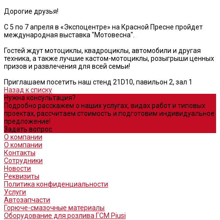
Дорогие друзья!
С 5 по 7 апреля в «Экспоцентре» на Красной Пресне пройдет
международная выставка "Мотовесна".
Гостей ждут мотоциклы, квадроциклы, автомобили и другая
техника, а также лучшие кастом-мотоциклы, розыгрыши ценных
призов и развлечения для всей семьи!
Приглашаем посетить наш стенд 21D10, павильон 2, зал 1
Назад к списку
Нужна консультация?
Подробно расскажем о наших услугах, видах работ и типовых
проектах, рассчитаем стоимость и подготовим индивидуальное
предложение!
Задать вопрос
О компании
О компании
Контакты
Сотрудники
Новости
Реквизиты
Политика конфиденциальности
Услуги
Автозапчасти
Горюче-смазочные материалы
Оборудование для розлива ГСМ Piusi