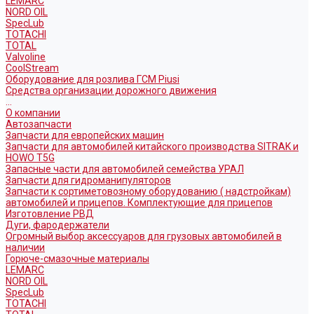
LEMARC
NORD OIL
SpecLub
TOTACHI
TOTAL
Valvoline
CoolStream
Оборудование для розлива ГСМ Piusi
Средства организации дорожного движения
...
О компании
Автозапчасти
Запчасти для европейских машин
Запчасти для автомобилей китайского производства SITRAK и
HOWO T5G
Запасные части для автомобилей семейства УРАЛ
Запчасти для гидроманипуляторов
Запчасти к сортиметовозному оборудованию ( надстройкам)
автомобилей и прицепов. Комплектующие для прицепов
Изготовление РВД
Дуги, фародержатели
Огромный выбор аксессуаров для грузовых автомобилей в
наличии
Горюче-смазочные материалы
LEMARC
NORD OIL
SpecLub
TOTACHI