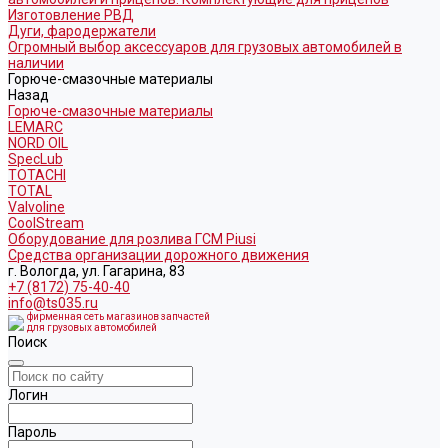
Изготовление РВД
Дуги, фародержатели
Огромный выбор аксессуаров для грузовых автомобилей в
наличии
Горюче-смазочные материалы
Назад
Горюче-смазочные материалы
LEMARC
NORD OIL
SpecLub
TOTACHI
TOTAL
Valvoline
CoolStream
Оборудование для розлива ГСМ Piusi
Средства организации дорожного движения
г. Вологда, ул. Гагарина, 83
+7 (8172) 75-40-40
info@ts035.ru
фирменная сеть магазинов запчастей
для грузовых автомобилей
Поиск
Логин
Пароль