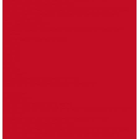
Запчасти для гидроманипуляторов
Запчасти к сортиметовозному оборудованию ( надстройкам)
автомобилей и прицепов. Комплектующие для прицепов
Изготовление РВД
Дуги, фародержатели
Огромный выбор аксессуаров для грузовых автомобилей в
наличии
Горюче-смазочные материалы
LEMARC
NORD OIL
SpecLub
TOTACHI
TOTAL
Valvoline
CoolStream
Оборудование для розлива ГСМ Piusi
Средства организации дорожного движения
...
О компании
Автозапчасти
Запчасти для европейских машин
Запчасти для автомобилей китайского производства SITRAK и
HOWO T5G
Запасные части для автомобилей семейства УРАЛ
Запчасти для гидроманипуляторов
Запчасти к сортиметовозному оборудованию ( надстройкам)
автомобилей и прицепов. Комплектующие для прицепов
Изготовление РВД