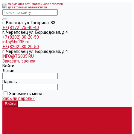
фирменная сеть магазинов запчастей
для грузовых автомобилей
г. Вологда, ул. Гагарина, 83
+7 (8172) 75-40-40
г. Череповец ул. Боршодская, д.4
+7 (8202) 30-20-50
info@ts035.ru
+7 (8202) 30-20-50
г. Череповец ул. Боршодская, д.4
INFO@TS035.RU
Заказать звонок
Войти
Логин
Пароль
Запомнить меня
Забыли пароль?
О компании
Автозапчасти
Запчасти для европейских машин
Запчасти для автомобилей китайского производства SITRAK и
HOWO T5G
Запасные части для автомобилей семейства УРАЛ