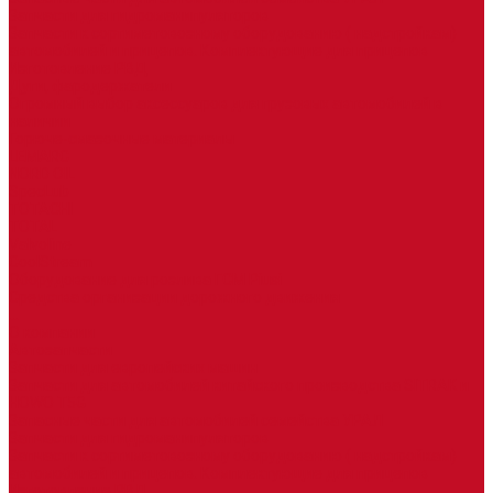
Запчасти для гидроманипуляторов
Запчасти к сортиметовозному оборудованию ( надстройкам)
автомобилей и прицепов. Комплектующие для прицепов
Изготовление РВД
Дуги, фародержатели
Огромный выбор аксессуаров для грузовых автомобилей в
наличии
Горюче-смазочные материалы
LEMARC
NORD OIL
SpecLub
TOTACHI
TOTAL
Valvoline
CoolStream
Оборудование для розлива ГСМ Piusi
Средства организации дорожного движения
...
О компании
Автозапчасти
Запчасти для европейских машин
Запчасти для автомобилей китайского производства SITRAK и
HOWO T5G
Запасные части для автомобилей семейства УРАЛ
Запчасти для гидроманипуляторов
Запчасти к сортиметовозному оборудованию ( надстройкам)
автомобилей и прицепов. Комплектующие для прицепов
Изготовление РВД