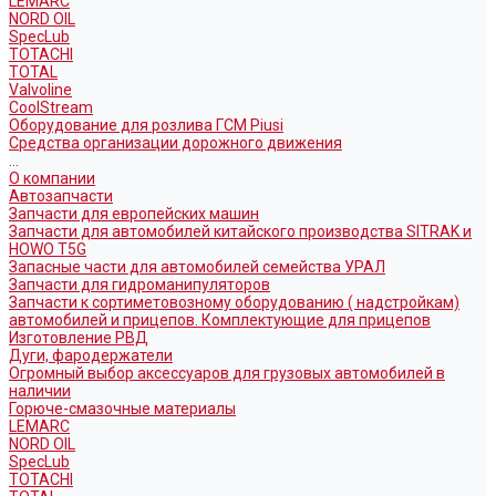
LEMARC
NORD OIL
SpecLub
TOTACHI
TOTAL
Valvoline
CoolStream
Оборудование для розлива ГСМ Piusi
Средства организации дорожного движения
...
О компании
Автозапчасти
Запчасти для европейских машин
Запчасти для автомобилей китайского производства SITRAK и
HOWO T5G
Запасные части для автомобилей семейства УРАЛ
Запчасти для гидроманипуляторов
Запчасти к сортиметовозному оборудованию ( надстройкам)
автомобилей и прицепов. Комплектующие для прицепов
Изготовление РВД
Дуги, фародержатели
Огромный выбор аксессуаров для грузовых автомобилей в
наличии
Горюче-смазочные материалы
LEMARC
NORD OIL
SpecLub
TOTACHI