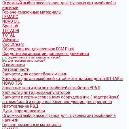
Огромный выбор аксессуаров для грузовых автомобилей в
наличии
Горюче-смазочные материалы
LEMARC
NORD OIL
SpecLub
TOTACHI
TOTAL
Valvoline
CoolStream
Оборудование для розлива ГСМ Piusi
Средства организации дорожного движения
фирменная сеть магазинов запчастей
для грузовых автомобилей
О компании
Автозапчасти
Запчасти для европейских машин
Запчасти для автомобилей китайского производства SITRAK и
HOWO T5G
Запасные части для автомобилей семейства УРАЛ
Запчасти для гидроманипуляторов
Запчасти к сортиметовозному оборудованию ( надстройкам)
автомобилей и прицепов. Комплектующие для прицепов
Изготовление РВД
Дуги, фародержатели
Огромный выбор аксессуаров для грузовых автомобилей в
наличии
Горюче-смазочные материалы