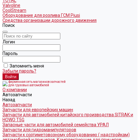
TOTAL
Valvoline
CoolStream
Оборудование для розлива ГСМ Piusi
Средства организации дорожного движения
Поиск
Логин
Пароль
Запомнить меня
Забыли пароль?
фирменная сеть магазинов запчастей
для грузовых автомобилей
О компании
Автозапчасти
Назад
Автозапчасти
Запчасти для европейских машин
Запчасти для автомобилей китайского производства SITRAK и
HOWO T5G
Запасные части для автомобилей семейства УРАЛ
Запчасти для гидроманипуляторов
Запчасти к сортиметовозному оборудованию ( надстройкам)
автомобилей и прицепов. Комплектующие для прицепов