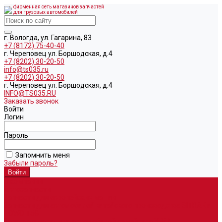
фирменная сеть магазинов запчастей
для грузовых автомобилей
г. Вологда, ул. Гагарина, 83
+7 (8172) 75-40-40
г. Череповец ул. Боршодская, д.4
+7 (8202) 30-20-50
info@ts035.ru
+7 (8202) 30-20-50
г. Череповец ул. Боршодская, д.4
INFO@TS035.RU
Заказать звонок
Войти
Логин
Пароль
Запомнить меня
Забыли пароль?
О компании
Автозапчасти
Запчасти для европейских машин
Запчасти для автомобилей китайского производства SITRAK и
HOWO T5G
Запасные части для автомобилей семейства УРАЛ