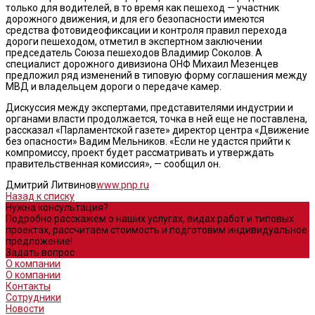
только для водителей, в то время как пешеход — участник
дорожного движения, и для его безопасности имеются
средства фотовидеофиксации и контроля правил перехода
дороги пешеходом, отметил в экспертном заключении
председатель Союза пешеходов Владимир Соколов. А
специалист дорожного дивизиона ОНФ Михаил Мезенцев
предложил ряд изменений в типовую форму соглашения между
МВД и владельцем дороги о передаче камер.
Дискуссия между экспертами, представителями индустрии и
органами власти продолжается, точка в ней еще не поставлена,
рассказал «Парламентской газете» директор центра «Движение
без опасности» Вадим Мельников. «Если не удастся прийти к
компромиссу, проект будет рассматривать и утверждать
правительственная комиссия», — сообщил он.
Дмитрий Литвинов
www.pnp.ru
Назад к списку
Нужна консультация?
Подробно расскажем о наших услугах, видах работ и типовых
проектах, рассчитаем стоимость и подготовим индивидуальное
предложение!
Задать вопрос
О компании
О компании
Контакты
Сотрудники
Новости