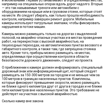
и мобильными. Первые устанавливают в определенных местах,
например на специальных опорах вдоль дорог надолго. Вторые
— это так называемые треноги или автомобили с
оборудованием на крыше или в грузовом отсеке, которые стоят
на месте. Их следует убирать, как только прошла необходимость
контроля, например завершен ремонт дороги. Мобильные
камеры используют патрульные экипажи, чтобы фиксировать
нарушения в потоке машин.
Камеры можно размещать только на дорогах с выделенной
полосой, на аварийно-опасных участках и в местах проведения
работ, на перекрестках с высокой аварийностью, на
пешеходных переходах, на автоматических пунктах весового и
габаритного контроля, а также там, где запрещена стоянка
авто. Кроме того, приборы можно размещать «в местах,
определяемых при осуществлении контроля в области
безопасности дорожного движения», следует из проекта.
О приближении к камере должен информировать специальный
дорожный знак или информационный щит, который следует
размещать за 150-300 метров за городом и не меньше чем за
100 метров в границах населенных пунктов. Комплексы,
которые фиксируют превышение скорости, можно размещать
не ближе одного километра друг от друга в городах и не ближе
пяти километров вне населенных пунктов. Это требование не
действует на участках с высокой аварийностью.
Сколько камер вне закона