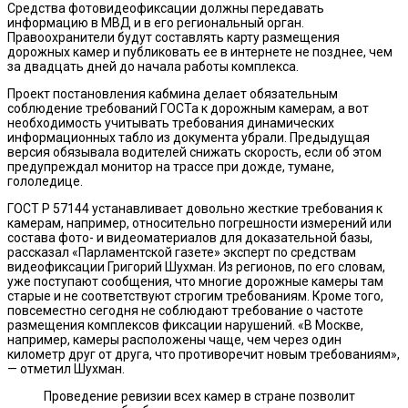
Средства фотовидеофиксации должны передавать
информацию в МВД и в его региональный орган.
Правоохранители будут составлять карту размещения
дорожных камер и публиковать ее в интернете не позднее, чем
за двадцать дней до начала работы комплекса.
Проект постановления кабмина делает обязательным
соблюдение требований ГОСТа к дорожным камерам, а вот
необходимость учитывать требования динамических
информационных табло из документа убрали. Предыдущая
версия обязывала водителей снижать скорость, если об этом
предупреждал монитор на трассе при дожде, тумане,
гололедице.
ГОСТ Р 57144 устанавливает довольно жесткие требования к
камерам, например, относительно погрешности измерений или
состава фото- и видеоматериалов для доказательной базы,
рассказал «Парламентской газете» эксперт по средствам
видеофиксации Григорий Шухман. Из регионов, по его словам,
уже поступают сообщения, что многие дорожные камеры там
старые и не соответствуют строгим требованиям. Кроме того,
повсеместно сегодня не соблюдают требование о частоте
размещения комплексов фиксации нарушений. «В Москве,
например, камеры расположены чаще, чем через один
километр друг от друга, что противоречит новым требованиям»,
— отметил Шухман.
Проведение ревизии всех камер в стране позволит