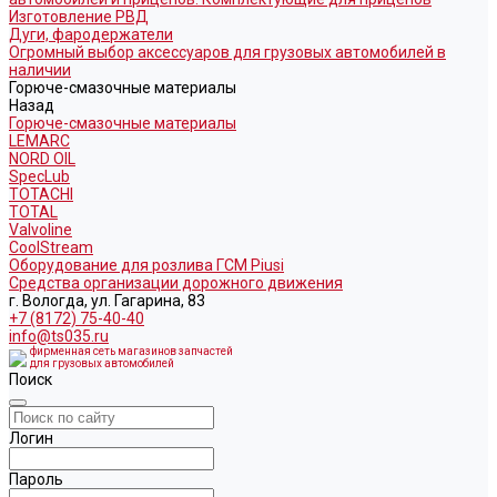
Изготовление РВД
Дуги, фародержатели
Огромный выбор аксессуаров для грузовых автомобилей в
наличии
Горюче-смазочные материалы
Назад
Горюче-смазочные материалы
LEMARC
NORD OIL
SpecLub
TOTACHI
TOTAL
Valvoline
CoolStream
Оборудование для розлива ГСМ Piusi
Средства организации дорожного движения
г. Вологда, ул. Гагарина, 83
+7 (8172) 75-40-40
info@ts035.ru
фирменная сеть магазинов запчастей
для грузовых автомобилей
Поиск
Логин
Пароль