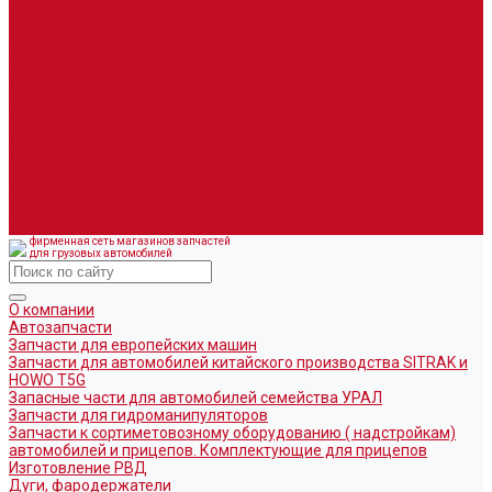
Дуги, фародержатели
Огромный выбор аксессуаров для грузовых автомобилей в
наличии
Горюче-смазочные материалы
LEMARC
NORD OIL
SpecLub
TOTACHI
TOTAL
Valvoline
CoolStream
Оборудование для розлива ГСМ Piusi
Средства организации дорожного движения
фирменная сеть магазинов запчастей
для грузовых автомобилей
О компании
Автозапчасти
Запчасти для европейских машин
Запчасти для автомобилей китайского производства SITRAK и
HOWO T5G
Запасные части для автомобилей семейства УРАЛ
Запчасти для гидроманипуляторов
Запчасти к сортиметовозному оборудованию ( надстройкам)
автомобилей и прицепов. Комплектующие для прицепов
Изготовление РВД
Дуги, фародержатели