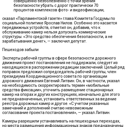
совершенно безболезненно с точки зрения
безопасности убрать с дорог практически 70
процентов комплексов фото- и видеофиксации,
сказал «Парламентской газете» глава Комитета Госдумы по
социальной политике Ярослав Нилов. Особенно это касается
передвижных устройств, отметил он, добавив, что к
обслуживанию камер нельзя допускать коммерческие
структуры. «Это средство обеспечения безопасности, а не
зарабатывания денег», — заключил депутат.
Пешеходов забыли
Эксперты рабочей группы в сфере безопасности дорожного
движения проект постановления не поддержали, следует из
находящихся в распоряжении редакции заключений. Целый ряд
поправок предложил сопредседатель рабочей группы, член
президиума Координационного совета по организации
дорожного движения Евгений Литвин. Он, в частности, указал
на необходимость скорректировать термин «мобильные
средства фиксации», уточнить размещение стационарных
камер на опорах и других конструкциях, изначально для этого
не предназначенных, установить ответственных за ведение
реестра дорожных камер и другое. «С учетом указанных
замечаний и дополнений считаю невозможным
согласование проекта постановления», — указал Литвин.
Камеры разрешили устанавливать на пешеходных переходах,
но места размещения информационных знаков предназначены