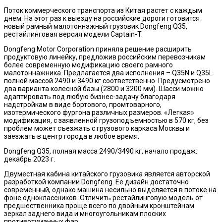
Поток коммерческого транспорта из Китая растет с каждым
днем. На этот раз к выезду на российские дороги готовится
новый рамный малотоннажный грузовик Dongfeng Q35,
рестайлинговая версия модели Captain-T.
Dongfeng Motor Corporation приняла решение расширить
продуктовую линейку, предложив российским перевозчикам
более современную модификацию своего рамного
малотоннажника. Предлагается два исполнения – Q35N и Q35L
полной массой 2490 и 3490 кг соответственно. Предусмотрено
два варианта колесной базы (2800 и 3200 мм). Шасси можно
адаптировать под любую бизнес-задачу благодаря
надстройкам в виде бортового, промтоварного,
изотермического фургона различных размеров. «Легкая»
модификация, с заявленной грузоподъемностью в 570 кг, без
проблем может съезжать с грузового каркаса Москвы и
заезжать в центр города в любое время.
Dongfeng Q35, полная масса 2490/3490 кг, начало продаж:
декабрь 2023 г.
Двуместная кабина китайского грузовика является авторской
разработкой компании Dongfeng. Ее дизайн достаточно
современный, однако машина несильно выделяется в потоке на
фоне одноклассников. Отличить рестайлинговую модель от
предшественника проще всего по двойным кронштейнам
зеркал заднего вида и многоугольникам плоских
противотуманных фар.