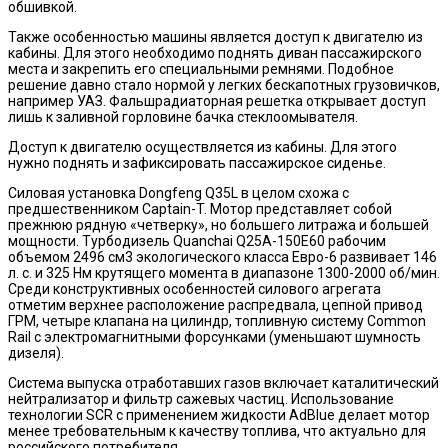
обшивкой.
Также особенностью машины является доступ к двигателю из
кабины. Для этого необходимо поднять диван пассажирского
места и закрепить его специальными ремнями. Подобное
решение давно стало нормой у легких бескапотных грузовичков,
например УАЗ. Фальшрадиаторная решетка открывает доступ
лишь к заливной горловине бачка стеклоомывателя.
Доступ к двигателю осуществляется из кабины. Для этого
нужно поднять и зафиксировать пассажирское сиденье.
Силовая установка Dongfeng Q35L в целом схожа с
предшественником Captain-T. Мотор представляет собой
прежнюю рядную «четверку», но большего литража и большей
мощности. Турбодизель Quanchai Q25A-150E60 рабочим
объемом 2496 см3 экологического класса Евро-6 развивает 146
л. с. и 325 Нм крутящего момента в диапазоне 1300-2000 об/мин.
Среди конструктивных особенностей силового агрегата
отметим верхнее расположение распредвала, цепной привод
ГРМ, четыре клапана на цилиндр, топливную систему Common
Rail с электромагнитными форсунками (уменьшают шумность
дизеля).
Система выпуска отработавших газов включает каталитический
нейтрализатор и фильтр сажевых частиц. Использование
технологии SCR с применением жидкости AdBlue делает мотор
менее требовательным к качеству топлива, что актуально для
российского потребителя.