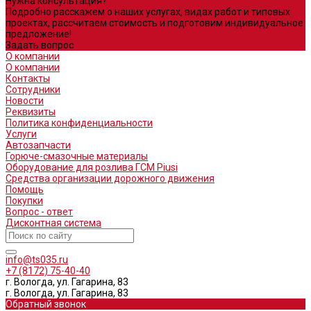
Нужна консультация?
Подробно расскажем о наших услугах, видах работ и типовых
проектах, рассчитаем стоимость и подготовим индивидуальное
предложение!
Задать вопрос
О компании
О компании
Контакты
Сотрудники
Новости
Реквизиты
Политика конфиденциальности
Услуги
Автозапчасти
Горюче-смазочные материалы
Оборудование для розлива ГСМ Piusi
Средства организации дорожного движения
Помощь
Покупки
Вопрос - ответ
Дисконтная система
info@ts035.ru
+7 (8172) 75-40-40
г. Вологда, ул. Гагарина, 83
г. Вологда, ул. Гагарина, 83
Обратный звонок