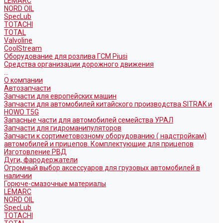
LEMARC
NORD OIL
SpecLub
TOTACHI
TOTAL
Valvoline
CoolStream
Оборудование для розлива ГСМ Piusi
Средства организации дорожного движения
...
О компании
Автозапчасти
Запчасти для европейских машин
Запчасти для автомобилей китайского производства SITRAK и
HOWO T5G
Запасные части для автомобилей семейства УРАЛ
Запчасти для гидроманипуляторов
Запчасти к сортиметовозному оборудованию ( надстройкам)
автомобилей и прицепов. Комплектующие для прицепов
Изготовление РВД
Дуги, фародержатели
Огромный выбор аксессуаров для грузовых автомобилей в
наличии
Горюче-смазочные материалы
LEMARC
NORD OIL
SpecLub
TOTACHI