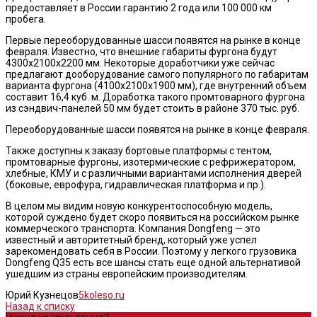
предоставляет в России гарантию 2 года или 100 000 км
пробега.
Первые переоборудованные шасси появятся на рынке в конце
февраля. Известно, что внешние габариты фургона будут
4300х2100х2200 мм. Некоторые доработчики уже сейчас
предлагают дооборудование самого популярного по габаритам
варианта фургона (4100х2100х1900 мм), где внутренний объем
составит 16,4 куб. м. Доработка такого промтоварного фургона
из сэндвич-панелей 50 мм будет стоить в районе 370 тыс. руб.
Переоборудованные шасси появятся на рынке в конце февраля.
Также доступны к заказу бортовые платформы с тентом,
промтоварные фургоны, изотермические с рефрижератором,
хлебные, КМУ и с различными вариантами исполнения дверей
(боковые, еврофура, гидравлическая платформа и пр.).
В целом мы видим новую конкурентоспособную модель,
которой суждено будет скоро появиться на российском рынке
коммерческого транспорта. Компания Dongfeng — это
известный и авторитетный бренд, который уже успел
зарекомендовать себя в России. Поэтому у легкого грузовика
Dongfeng Q35 есть все шансы стать еще одной альтернативой
ушедшим из страны европейским производителям.
Юрий Кузнецов
5koleso.ru
Назад к списку