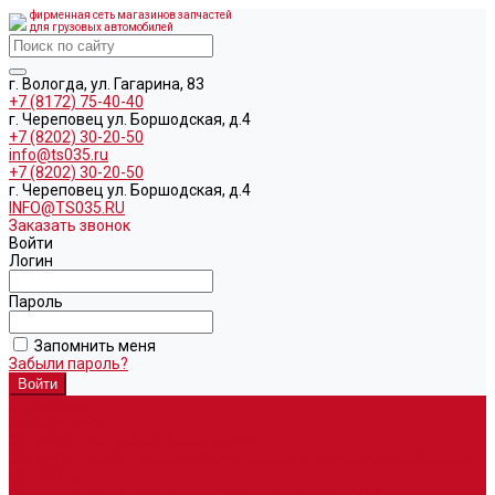
фирменная сеть магазинов запчастей
для грузовых автомобилей
г. Вологда, ул. Гагарина, 83
+7 (8172) 75-40-40
г. Череповец ул. Боршодская, д.4
+7 (8202) 30-20-50
info@ts035.ru
+7 (8202) 30-20-50
г. Череповец ул. Боршодская, д.4
INFO@TS035.RU
Заказать звонок
Войти
Логин
Пароль
Запомнить меня
Забыли пароль?
О компании
Автозапчасти
Запчасти для европейских машин
Запчасти для автомобилей китайского производства SITRAK и
HOWO T5G
Запасные части для автомобилей семейства УРАЛ