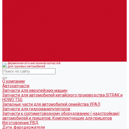
Дуги, фародержатели
Огромный выбор аксессуаров для грузовых автомобилей в
наличии
Горюче-смазочные материалы
LEMARC
NORD OIL
SpecLub
TOTACHI
TOTAL
Valvoline
CoolStream
Оборудование для розлива ГСМ Piusi
Средства организации дорожного движения
фирменная сеть магазинов запчастей
для грузовых автомобилей
О компании
Автозапчасти
Запчасти для европейских машин
Запчасти для автомобилей китайского производства SITRAK и
HOWO T5G
Запасные части для автомобилей семейства УРАЛ
Запчасти для гидроманипуляторов
Запчасти к сортиметовозному оборудованию ( надстройкам)
автомобилей и прицепов. Комплектующие для прицепов
Изготовление РВД
Дуги, фародержатели