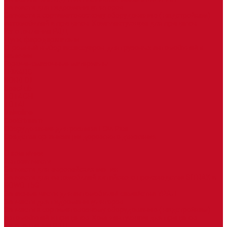
Запчасти для гидроманипуляторов
Запчасти к сортиметовозному оборудованию ( надстройкам)
автомобилей и прицепов. Комплектующие для прицепов
Изготовление РВД
Дуги, фародержатели
Огромный выбор аксессуаров для грузовых автомобилей в
наличии
Горюче-смазочные материалы
LEMARC
NORD OIL
SpecLub
TOTACHI
TOTAL
Valvoline
CoolStream
Оборудование для розлива ГСМ Piusi
Средства организации дорожного движения
...
О компании
Автозапчасти
Запчасти для европейских машин
Запчасти для автомобилей китайского производства SITRAK и
HOWO T5G
Запасные части для автомобилей семейства УРАЛ
Запчасти для гидроманипуляторов
Запчасти к сортиметовозному оборудованию ( надстройкам)
автомобилей и прицепов. Комплектующие для прицепов
Изготовление РВД