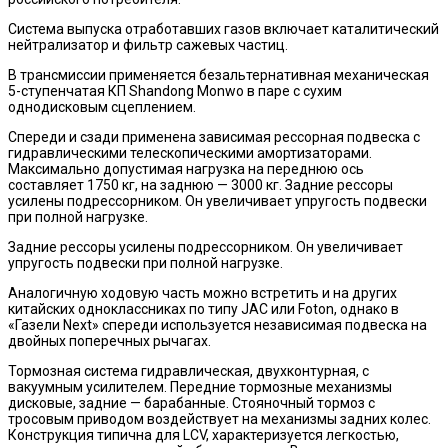
Система выпуска отработавших газов включает каталитический
нейтрализатор и фильтр сажевых частиц.
В трансмиссии применяется безальтернативная механическая
5-ступенчатая КП Shandong Monwo в паре с сухим
однодисковым сцеплением.
Спереди и сзади применена зависимая рессорная подвеска с
гидравлическими телескопическими амортизаторами.
Максимально допустимая нагрузка на переднюю ось
составляет 1750 кг, на заднюю — 3000 кг. Задние рессоры
усилены подрессорником. Он увеличивает упругость подвески
при полной нагрузке.
Задние рессоры усилены подрессорником. Он увеличивает
упругость подвески при полной нагрузке.
Аналогичную ходовую часть можно встретить и на других
китайских одноклассниках по типу JAC или Foton, однако в
«Газели Next» спереди используется независимая подвеска на
двойных поперечных рычагах.
Тормозная система гидравлическая, двухконтурная, с
вакуумным усилителем. Передние тормозные механизмы
дисковые, задние — барабанные. Стояночный тормоз с
тросовым приводом воздействует на механизмы задних колес.
Конструкция типична для LCV, характеризуется легкостью,