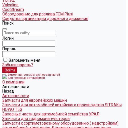
TOTAL
Valvoline
CoolStream
Оборудование для розлива ГСМ Piusi
Средства организации дорожного движения
Поиск
Логин
Пароль
Запомнить меня
Забыли пароль?
фирменная сеть магазинов запчастей
для грузовых автомобилей
О компании
Автозапчасти
Назад
Автозапчасти
Запчасти для европейских машин
Запчасти для автомобилей китайского производства SITRAK и
HOWO T5G
Запасные части для автомобилей семейства УРАЛ
Запчасти для гидроманипуляторов
Запчасти к сортиметовозному оборудованию ( надстройкам)
автомобилей и прицепов. Комплектующие для прицепов