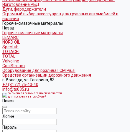
Изготовление РВД
Дуги, фародержатели
Огромный выбор аксессуаров для грузовых автомобилей в
наличии
Горюче-смазочные материалы
Назад
Горюче-смазочные материалы
LEMARC
NORD OIL
SpecLub
TOTACHI
TOTAL
Valvoline
CoolStream
Оборудование для розлива ГСМ Piusi
Средства организации дорожного движения
г. Вологда, ул. Гагарина, 83
+7 (8172) 75-40-40
info@ts035.ru
фирменная сеть магазинов запчастей
для грузовых автомобилей
Поиск
Логин
Пароль