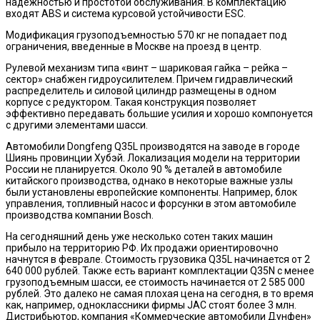
надежностью и простотой обслуживания. В комплектацию
входят ABS и система курсовой устойчивости ESC.
Модификация грузоподъемностью 570 кг не попадает под
ограничения, введенные в Москве на проезд в центр.
Рулевой механизм типа «винт – шариковая гайка – рейка –
сектор» снабжен гидроусилителем. Причем гидравлический
распределитель и силовой цилиндр размещены в одном
корпусе с редуктором. Такая конструкция позволяет
эффективно передавать большие усилия и хорошо компонуется
с другими элементами шасси.
Автомобили Dongfeng Q35L производятся на заводе в городе
Шиянь провинции Хубэй. Локализация модели на территории
России не планируется. Около 90 % деталей в автомобиле
китайского производства, однако в некоторые важные узлы
были установлены европейские компоненты. Например, блок
управления, топливный насос и форсунки в этом автомобиле
производства компании Bosch.
На сегодняшний день уже несколько сотен таких машин
прибыло на территорию РФ. Их продажи ориентировочно
начнутся в феврале. Стоимость грузовика Q35L начинается от 2
640 000 рублей. Также есть вариант комплектации Q35N с менее
грузоподъемным шасси, ее стоимость начинается от 2 585 000
рублей. Это далеко не самая плохая цена на сегодня, в то время
как, например, одноклассники фирмы JAC стоят более 3 млн.
Дистрибьютор, компания «Коммерческие автомобили Дунфен»