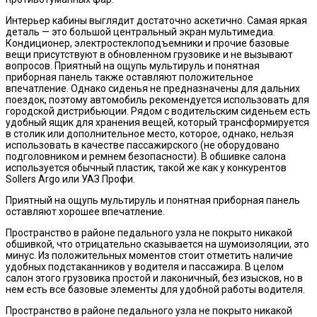
Интерьер кабины выглядит достаточно аскетично. Самая яркая
деталь — это большой центральный экран мультимедиа.
Кондиционер, электростеклоподъемники и прочие базовые
вещи присутствуют в обновленном грузовике и не вызывают
вопросов. Приятный на ощупь мультируль и понятная
приборная панель также оставляют положительное
впечатление. Однако сиденья не предназначены для дальних
поездок, поэтому автомобиль рекомендуется использовать для
городской дистрибьюции. Рядом с водительским сиденьем есть
удобный ящик для хранения вещей, который трансформируется
в столик или дополнительное место, которое, однако, нельзя
использовать в качестве пассажирского (не оборудовано
подголовником и ремнем безопасности). В обшивке салона
используется обычный пластик, такой же как у конкурентов
Sollers Argo или УАЗ Профи.
Приятный на ощупь мультируль и понятная приборная панель
оставляют хорошее впечатление.
Пространство в районе педального узла не покрыто никакой
обшивкой, что отрицательно сказывается на шумоизоляции, это
минус. Из положительных моментов стоит отметить наличие
удобных подстаканников у водителя и пассажира. В целом
салон этого грузовика простой и лаконичный, без изысков, но в
нем есть все базовые элементы для удобной работы водителя.
Пространство в районе педального узла не покрыто никакой