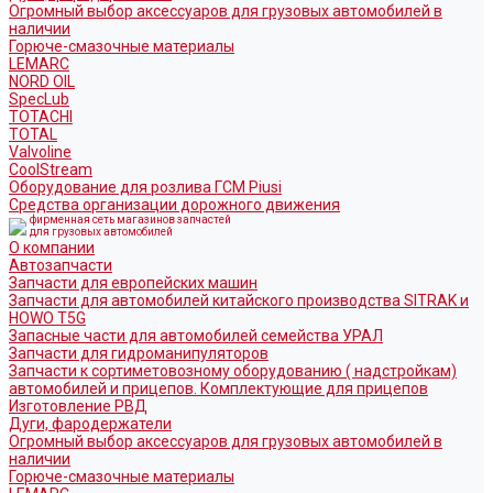
Огромный выбор аксессуаров для грузовых автомобилей в
наличии
Горюче-смазочные материалы
LEMARC
NORD OIL
SpecLub
TOTACHI
TOTAL
Valvoline
CoolStream
Оборудование для розлива ГСМ Piusi
Средства организации дорожного движения
фирменная сеть магазинов запчастей
для грузовых автомобилей
О компании
Автозапчасти
Запчасти для европейских машин
Запчасти для автомобилей китайского производства SITRAK и
HOWO T5G
Запасные части для автомобилей семейства УРАЛ
Запчасти для гидроманипуляторов
Запчасти к сортиметовозному оборудованию ( надстройкам)
автомобилей и прицепов. Комплектующие для прицепов
Изготовление РВД
Дуги, фародержатели
Огромный выбор аксессуаров для грузовых автомобилей в
наличии
Горюче-смазочные материалы